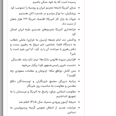
رسیده است که به خود متکی باشیم
سنای آمریکا لایحه تحریم ایران و روسیه را تصویب کرد
پزشکیان: ما نوکر مردم و در خدمت آنان هستیم
شوک به بازار کار آمریکا/ اقتصاد امریکا ۲۳ هزار شغل
از دست داد
خزانه‌داری آمریکا تحریم‌های جدیدی علیه ایران اعمال
کرد
واکنش تند امام جمعه اردبیل به خرازی/ عاملی خطاب
به دستگاه قضا: شخصی خبر دروغ به رهبری بست و
دفتر رهبری با صراحت آن را رد کرد، آیا این جرم است یا
خیر؟
افزایش سپرده قانونی بانک‌ها؛ ترمز تازه رشد نقدینگی
نشست خبری رئیس‌جمهور فردا برگزار می‌شود
متن کامل توافق مکه؛ اردوغان و مقامات سعودی چه
گفتند؟
بیانیه دبیرکل مجمع خبرنگاران و نویسندگان دفاع
مقدس و مقاومت به مناسبت روز خبرنگار
مقاومت اسلامی عراق: پاسخ به آمریکا و عربستان را به
تعویق انداختیم
نتیجه آزمون ورودی سمپاد سال ۱۴۰۵ اعلام شد
جزئیات جدید از انتقال نجومی گزینه پرسپولیس به
نساجی