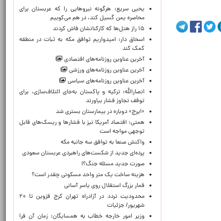
یحیی سریع: هرگونه نیروهایی را که عربستان برای
محاصره یمن گسیل کند، در هم می‌کوبیم
۱۵ راز هتل‌ها که کارکنانشان فاش کردند
اسحاق دار: امیدواریم توافق مکه به ثبات در منطقه
کمک کند
آخرین عناوین روزنامه‌های اقتصادی
آخرین عناوین روزنامه‌های ورزشی
آخرین عناوین روزنامه‌های سیاسی
انصارالله: ترکیه و پاکستان به‌جای ائتلاف‌سازی، برای
توقف تجاوز فشار بیاورند
«ایرج» دوباره در بیمارستان بستری شد
همتی: اقتصاد آمریکا نیز با فشارها و ریسک‌های قابل
توجهی مواجه است
واکنش صنعا به توافق سه جانبه مکه
پرده‌ای جدید از شکست‌های راهبردی عربستان سعودی
صورت جدید مسئله جنگ؟!
هزینه ساخت یک متر واحد مسکونی چقدر است؟
قمار بزرگ استقلال روی یاسر آسانی
محدودیت تردد در آزادراه تهران کرج قزوین تا ۲۰
شهریور/ جزئیات
وزیر امور خارجه خطاب به همسایگان: زمان آن فرا