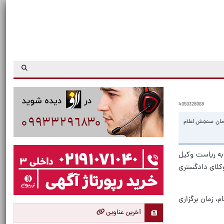
4050328068
یات آن توسط سازمان سنجش اعلام
 به ریاست وکیل
وکلای دادگستری
، زمان برگزاری
آخرین عناوین