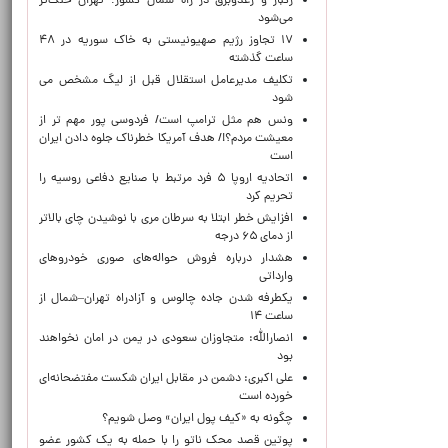
رگبار و رعدوبرق در راه شمال کشور؛ تهران خنک‌تر
می‌شود
۱۷ تجاوز رژیم صهیونیستی به خاک سوریه در ۴۸
ساعت گذشته
تکلیف مدیرعامل استقلال قبل از لیگ مشخص می
شود
ونس هم مثل ترامپ است/ فردوسی پور مهم تر از
معیشت مردم؟!/ هدف آمریکا خطرناک جلوه دادن ایران
است
اتحادیه اروپا ۵ فرد مرتبط با صنایع دفاعی روسیه را
تحریم کرد
افزایش خطر ابتلا به سرطان مری با نوشیدن چای بالاتر
از دمای ۶۵ درجه
هشدار درباره فروش حواله‌های صوری خودروهای
وارداتی
یکطرفه شدن جاده چالوس و آزادراه تهران–شمال از
ساعت ۱۴
انصارالله: متجاوزان سعودی در یمن در امان نخواهند
بود
علی اکبری: دشمن در مقابل ایران شکست مفتضحانه‌ای
خورده است
چگونه به «کیف پول ایران» وصل شویم؟
پوتین قصد محک ناتو را با حمله به یک کشور عضو