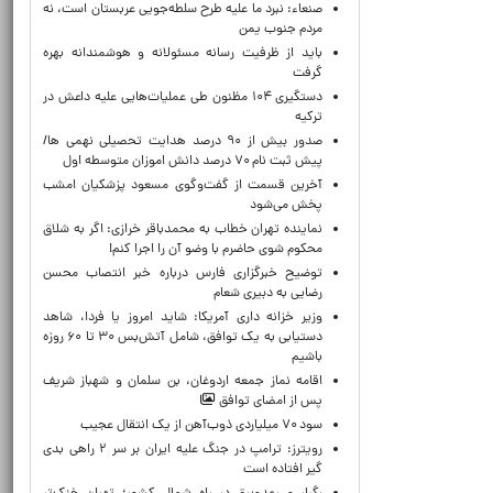
صنعاء: نبرد ما علیه طرح سلطه‌جویی عربستان است، نه
مردم جنوب یمن
باید از ظرفیت رسانه مسئولانه و هوشمندانه بهره
گرفت
دستگیری ۱۰۴ مظنون طی عملیات‌هایی علیه داعش در
ترکیه
صدور بیش از ۹۰ درصد هدایت تحصیلی نهمی ها/
پیش ثبت نام ۷۰ درصد دانش اموزان متوسطه اول
آخرین قسمت از گفت‌وگوی مسعود پزشکیان امشب
پخش می‌شود
نماینده تهران خطاب به محمدباقر خرازی: اگر به شلاق
محکوم شوی حاضرم با وضو آن را اجرا کنم!
توضیح خبرگزاری فارس درباره خبر انتصاب محسن
رضایی به دبیری شعام
وزیر خزانه داری آمریکا: شاید امروز یا فردا، شاهد
دستیابی به یک توافق، شامل آتش‌بس ۳۰ تا ۶۰ روزه
باشیم
اقامه نماز جمعه اردوغان، بن ‌سلمان و شهباز شریف
پس از امضای توافق
سود ۷۰ میلیاردی ذوب‌آهن از یک انتقال عجیب
رویترز: ترامپ در جنگ علیه ایران بر سر ۲ راهی بدی
گیر افتاده است