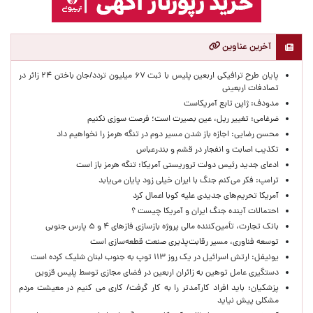
آخرین عناوین
پایان طرح ترافیکی اربعین پلیس با ثبت ۶۷ میلیون تردد/جان باختن ۲۴ زائر در
تصادفات اربعینی
مدودف: ژاپن تابع آمریکاست
ضرغامی: تغییر ریل، عین بصیرت است؛ فرصت سوزی نکنیم
محسن رضایی: اجازه باز شدن مسیر دوم در تنگه هرمز را نخواهیم داد
تکذیب اصابت و انفجار در قشم و بندرعباس
ادعای جدید رئیس دولت تروریستی آمریکا: تنگه هرمز باز است
ترامپ: فکر می‌کنم جنگ با ایران خیلی زود پایان می‌یابد
آمریکا تحریم‌های جدیدی علیه کوبا اعمال کرد
احتمالات آینده جنگ ایران و آمریکا چیست ؟
بانک تجارت، تأمین‌کننده مالی پروژه بازسازی فازهای ۴ و ۵ پارس جنوبی
توسعه فناوری، مسیر رقابت‌پذیری صنعت قطعه‌سازی است
یونیفل: ارتش اسرائیل در یک روز ۱۱۳ توپ به جنوب لبنان شلیک کرده است
دستگیری عامل توهین به زائران اربعین در فضای مجازی توسط پلیس قزوین
پزشکیان: باید افراد کارآمدتر را به کار گرفت/ کاری می کنیم در معیشت مردم
مشکلی پیش نیاید