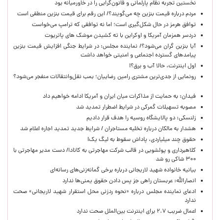
نخستین تجربه نظام پارلمانی و قانون‌گرایی را در خاورمیانه بود
مردم درباره قیمت بنزین چه می‌گویند؟/ این رقم برای قیمت بنزین منطقی است
توافق هرمز در حال شکل‌گیری است؛ اما نه توافقی که ترامپ می‌خواست
دردسر همزمان آمریکا و اوکراین با ته کشیدن موشک های پاتریوت
آیا بنزین گران می‌شود؟/ نماینده مجلس: در شرایط جنگی افزایش قیمت بنزین
پیامدهای گسترده اجتماعی و امنیتی خواهد داشت
اول اینترنت، حالا آب و برق؟!
رونمایی از جدی‌ترین مشتری رامین رضاییان؛ بمب نقل‌وانتقالات منفجر می‌شود؟
فیدان: به حمایت از مذاکرات میان ایران و آمریکا ادامه خواهیم داد
مصوبه تسهیلات گمرکی در شرایط اضطرار تمدید شد
زلنسکی: دو پالایشگاه روسیه را هدف قرار دادیم
هشدار به مالکان درباره تخلیه مستاجران / شرایط جدید تمدید اجاره اعلام شد
حقوق چند میلیاردی، پاداش سقوط به لیگ یک!
کلاهبرداری و پولشویی در قالب شرکت مهاجرتی به کانادا/ دست مدیر مهاجرتی با
۳۰۰ شاکی رو شد
بیانیه خانواده شهید لاریجانی درباره برخی گمانه‌زنی‌های رسانه‌ای
انصارالله: عربستان راهی جز پس دادن حقوق یمنی‌ها ندارد
ادعای نماینده مجلس درباره «نحوه ردزنی محل استقرار شهید لاریجانی» صحت
ندارد
اعمال ضریب ۲.۷ برای اینترنت بین‌الملل صحت ندارد