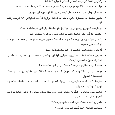
رگبار پراکنده در نیمه شمالی استان تهران تا شنبه
وزارت اطلاعات: ۲۱ مزدور موساد و ۴ شرور مسلح در کرمان بازداشت شدند
هشدار درباره مرحله فاجعه‌بار غزه در میان آتش‌بس‌های صوری
تغییر مثبت در عملکرد مالی بانک صادرات ایران/ درآمد عملیاتی ۸۰ درصد رشد
کرد
ابن‌الرضا: فناوری بومی ایران، برتر از هر سامانه وارداتی در منطقه است
روایت زندگی رهبر شهید انقلاب برای نسل نوجوان منتشر شد
پایش شبانه روزی تهویه قطارها و ایستگاه‌های مترو/ پیش‌بینی هوشمند تهویه
در قطارهای جدید
گاردین: دیپلماسی ترامپ در حد مهدکودک است
معاون هماهنگ‌کننده نیروی هوایی ارتش: وضعیت سه خلبان عملیات حمله به
العدید هنوز مشخص نیست
هشدار به مسافران؛ ترافیک سنگین در این جاده شمالی
قیمت جدید طلا و سکه امروز ۱۵ مردادماه ۱۴۰۵/ مرز مقاومتی طلا و سکه
شکست + جدول
سقوط آزاد قیمت خودرو در بازار/ آخرین قیمت پراید، پژو، ساینا، شاهین،
کوییک و تارا + جدول
شهید علی لاریجانی چگونه ردیابی شد؟/ روایت سردار کوثری از نحوه شهادت دبیر
شورای عالی امنیت ملی
ماجرای نصب سنگ مزار اکبر عبدی چیست؟
تکذیب شایعه «معافیت سربازان فراری»