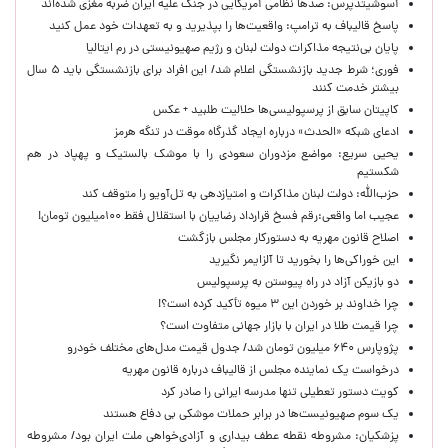
آسوشیتدپرس: صدها نظامی آمریکایی در جنگ علیه ایران ضربه مغزی شده‌اند
پاسخ قالیباف به ترامپ: واقعیت‌ها را بپذیرید و به تعهدات خود عمل کنید
پایان بی‌نتیجه مذاکرات دولت لبنان و رژیم صهیونیستی در رم ایتالیا
فوری؛ شرط جدید بازنشستگی اعلام شد/ این افراد برای بازنشستگی باید ۵ سال
بیشتر خدمت کنند
کاپیتان سابق از پرسپولیسی‌ها حلالیت طلبید + عکس
ادعای شبکه «الحدث» درباره ایجاد گذرگاه موقت در تنگه هرمز
یحیی سریع: مواضع مزدوران سعودی را با موشک بالستیک و پهپاد در هم
شکستیم
حزب‌الله: دولت لبنان مذاکرات و امتیازدهی به تل‌آویو را متوقف کند
عجیب اما واقعی:رقم فسخ قرارداد رضاییان با استقلال فقط ۱۰۰میلیون تومان!
اصلاح قانون مهریه به دستورکار مجلس بازگشت
این خوراکی‌ها را بخورید تا آلزایمر نگیرید
دو بازیکن آزاد در راه پیوستن به پرسپولیس
چرا خداوند بر خوردن این ۳ میوه تأکید کرده است؟!
چرا قیمت طلا در ایران با بازار جهانی متفاوت است؟
پژوپارس ۶۴۰ میلیون تومان شد/ جدول قیمت مدل‌های مختلف خودرو
درخواست یک نماینده مجلس از قالیباف درباره قانون مهریه
کویت دستور تعطیلی تنها مدرسه ایرانی را صادر کرد
یک‌ سوم صهیونیست‌ها در برابر حملات موشکی بی دفاع هستند
پزشکیان: مشروطه نقطه عطف بیداری و آزادی‌خواهی ملت ایران بود/ مشروطه