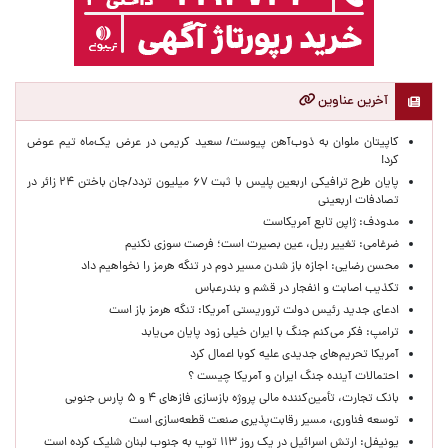
آخرین عناوین
کاپیتان ملوان به ذوب‌آهن پیوست/ سعید کریمی در عرض یک‌ماه تیم عوض
کرد!
پایان طرح ترافیکی اربعین پلیس با ثبت ۶۷ میلیون تردد/جان باختن ۲۴ زائر در
تصادفات اربعینی
مدودف: ژاپن تابع آمریکاست
ضرغامی: تغییر ریل، عین بصیرت است؛ فرصت سوزی نکنیم
محسن رضایی: اجازه باز شدن مسیر دوم در تنگه هرمز را نخواهیم داد
تکذیب اصابت و انفجار در قشم و بندرعباس
ادعای جدید رئیس دولت تروریستی آمریکا: تنگه هرمز باز است
ترامپ: فکر می‌کنم جنگ با ایران خیلی زود پایان می‌یابد
آمریکا تحریم‌های جدیدی علیه کوبا اعمال کرد
احتمالات آینده جنگ ایران و آمریکا چیست ؟
بانک تجارت، تأمین‌کننده مالی پروژه بازسازی فازهای ۴ و ۵ پارس جنوبی
توسعه فناوری، مسیر رقابت‌پذیری صنعت قطعه‌سازی است
یونیفل: ارتش اسرائیل در یک روز ۱۱۳ توپ به جنوب لبنان شلیک کرده است