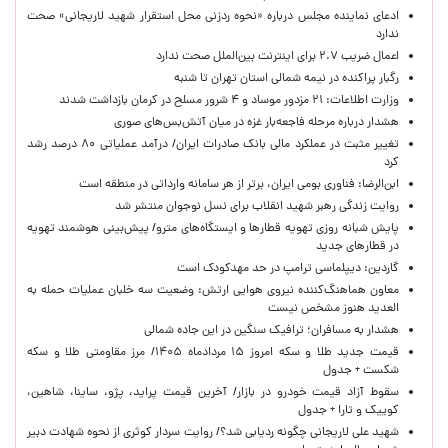
ادعای نماینده مجلس درباره «نحوه ردزنی محل استقرار شهید لاریجانی» صحت
ندارد
اعمال ضریب ۲.۷ برای اینترنت بین‌الملل صحت ندارد
رگبار پراکنده در نیمه شمالی استان تهران تا شنبه
وزارت اطلاعات: ۲۱ مزدور موساد و ۴ شرور مسلح در کرمان بازداشت شدند
هشدار درباره مرحله فاجعه‌بار غزه در میان آتش‌بس‌های صوری
تغییر مثبت در عملکرد مالی بانک صادرات ایران/ درآمد عملیاتی ۸۰ درصد رشد
کرد
ابن‌الرضا: فناوری بومی ایران، برتر از هر سامانه وارداتی در منطقه است
روایت زندگی رهبر شهید انقلاب برای نسل نوجوان منتشر شد
پایش شبانه روزی تهویه قطارها و ایستگاه‌های مترو/ پیش‌بینی هوشمند تهویه
در قطارهای جدید
گاردین: دیپلماسی ترامپ در حد مهدکودک است
معاون هماهنگ‌کننده نیروی هوایی ارتش: وضعیت سه خلبان عملیات حمله به
العدید هنوز مشخص نیست
هشدار به مسافران؛ ترافیک سنگین در این جاده شمالی
قیمت جدید طلا و سکه امروز ۱۵ مردادماه ۱۴۰۵/ مرز مقاومتی طلا و سکه
شکست + جدول
سقوط آزاد قیمت خودرو در بازار/ آخرین قیمت پراید، پژو، ساینا، شاهین،
کوییک و تارا + جدول
شهید علی لاریجانی چگونه ردیابی شد؟/ روایت سردار کوثری از نحوه شهادت دبیر