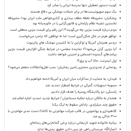
کویت دستور تعطیلی تنها مدرسه ایرانی را صادر کرد
یک‌ سوم صهیونیست‌ها در برابر حملات موشکی بی دفاع هستند
پزشکیان: مشروطه نقطه عطف بیداری و آزادی‌خواهی ملت ایران بود/ مشروطه
نخستین تجربه نظام پارلمانی و قانون‌گرایی را در خاورمیانه بود
مردم درباره قیمت بنزین چه می‌گویند؟/ این رقم برای قیمت بنزین منطقی است
توافق هرمز در حال شکل‌گیری است؛ اما نه توافقی که ترامپ می‌خواست
دردسر همزمان آمریکا و اوکراین با ته کشیدن موشک های پاتریوت
آیا بنزین گران می‌شود؟/ نماینده مجلس: در شرایط جنگی افزایش قیمت بنزین
پیامدهای گسترده اجتماعی و امنیتی خواهد داشت
اول اینترنت، حالا آب و برق؟!
رونمایی از جدی‌ترین مشتری رامین رضاییان؛ بمب نقل‌وانتقالات منفجر می‌شود؟
فیدان: به حمایت از مذاکرات میان ایران و آمریکا ادامه خواهیم داد
مصوبه تسهیلات گمرکی در شرایط اضطرار تمدید شد
زلنسکی: دو پالایشگاه روسیه را هدف قرار دادیم
هشدار به مالکان درباره تخلیه مستاجران / شرایط جدید تمدید اجاره اعلام شد
حقوق چند میلیاردی، پاداش سقوط به لیگ یک!
کلاهبرداری و پولشویی در قالب شرکت مهاجرتی به کانادا/ دست مدیر مهاجرتی با
۳۰۰ شاکی رو شد
بیانیه خانواده شهید لاریجانی درباره برخی گمانه‌زنی‌های رسانه‌ای
انصارالله: عربستان راهی جز پس دادن حقوق یمنی‌ها ندارد