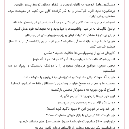
دستگیری عامل توهین به زائران اربعین در فضای مجازی توسط پلیس قزوین
پزشکیان: باید افراد کارآمدتر را به کار گرفت/ کاری می کنیم در معیشت مردم
مشکلی پیش نیاید
آسوشیتدپرس: صدها نظامی آمریکایی در جنگ علیه ایران ضربه مغزی شده‌اند
پاسخ قالیباف به ترامپ: واقعیت‌ها را بپذیرید و به تعهدات خود عمل کنید
پایان بی‌نتیجه مذاکرات دولت لبنان و رژیم صهیونیستی در رم ایتالیا
فوری؛ شرط جدید بازنشستگی اعلام شد/ این افراد برای بازنشستگی باید ۵ سال
بیشتر خدمت کنند
کاپیتان سابق از پرسپولیسی‌ها حلالیت طلبید + عکس
ادعای شبکه «الحدث» درباره ایجاد گذرگاه موقت در تنگه هرمز
یحیی سریع: مواضع مزدوران سعودی را با موشک بالستیک و پهپاد در هم
شکستیم
حزب‌الله: دولت لبنان مذاکرات و امتیازدهی به تل‌آویو را متوقف کند
عجیب اما واقعی:رقم فسخ قرارداد رضاییان با استقلال فقط ۱۰۰میلیون تومان!
اصلاح قانون مهریه به دستورکار مجلس بازگشت
این خوراکی‌ها را بخورید تا آلزایمر نگیرید
دو بازیکن آزاد در راه پیوستن به پرسپولیس
چرا خداوند بر خوردن این ۳ میوه تأکید کرده است؟!
چرا قیمت طلا در ایران با بازار جهانی متفاوت است؟
پژوپارس ۶۴۰ میلیون تومان شد/ جدول قیمت مدل‌های مختلف خودرو
درخواست یک نماینده مجلس از قالیباف درباره قانون مهریه