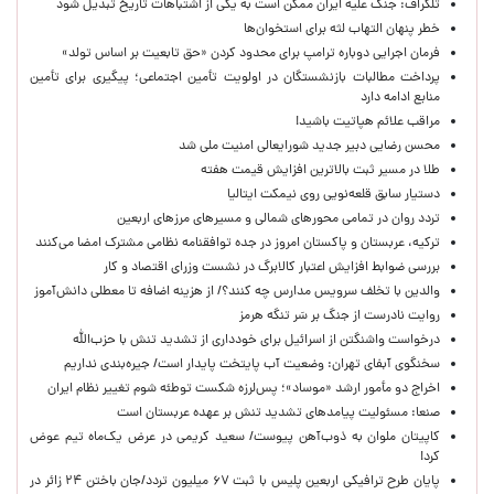
تلگراف: جنگ علیه ایران ممکن است به یکی از اشتباهات تاریخ تبدیل شود
خطر پنهان التهاب لثه برای استخوان‌ها
فرمان اجرایی دوباره ترامپ برای محدود کردن «حق تابعیت بر اساس تولد»
پرداخت مطالبات بازنشستگان در اولویت تأمین اجتماعی؛ پیگیری برای تأمین
منابع ادامه دارد
مراقب علائم هپاتیت باشید!
محسن رضایی دبیر جدید شورایعالی امنیت ملی شد
طلا در مسیر ثبت بالاترین افزایش قیمت هفته
دستیار سابق قلعه‌نویی روی نیمکت ایتالیا
تردد روان در تمامی محورهای شمالی و مسیرهای مرزهای اربعین
ترکیه، عربستان و پاکستان امروز در جده توافقنامه نظامی مشترک امضا می‌کنند
بررسی ضوابط افزایش اعتبار کالابرگ در نشست وزرای اقتصاد و کار
والدین با تخلف سرویس مدارس چه کنند؟/ از هزینه اضافه تا معطلی دانش‌آموز
روایت نادرست از جنگ بر سَر تنگه هرمز
درخواست واشنگتن از اسرائیل برای خودداری از تشدید تنش با حزب‌الله
سخنگوی آبفای تهران: وضعیت آب پایتخت پایدار است/ جیره‌بندی نداریم
اخراج دو مأمور ارشد «موساد»؛ پس‌لرزه شکست توطئه شوم تغییر نظام ایران
صنعا: مسئولیت پیامدهای تشدید تنش بر عهده عربستان است
کاپیتان ملوان به ذوب‌آهن پیوست/ سعید کریمی در عرض یک‌ماه تیم عوض
کرد!
پایان طرح ترافیکی اربعین پلیس با ثبت ۶۷ میلیون تردد/جان باختن ۲۴ زائر در