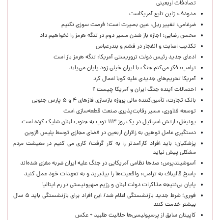
تصادفات اربعینی
مدودف: ژاپن تابع آمریکاست
ضرغامی: تغییر ریل، عین بصیرت است؛ فرصت سوزی نکنیم
محسن رضایی: اجازه باز شدن مسیر دوم در تنگه هرمز را نخواهیم داد
تکذیب اصابت و انفجار در قشم و بندرعباس
ادعای جدید رئیس دولت تروریستی آمریکا: تنگه هرمز باز است
ترامپ: فکر می‌کنم جنگ با ایران خیلی زود پایان می‌یابد
آمریکا تحریم‌های جدیدی علیه کوبا اعمال کرد
احتمالات آینده جنگ ایران و آمریکا چیست ؟
بانک تجارت، تأمین‌کننده مالی پروژه بازسازی فازهای ۴ و ۵ پارس جنوبی
توسعه فناوری، مسیر رقابت‌پذیری صنعت قطعه‌سازی است
یونیفل: ارتش اسرائیل در یک روز ۱۱۳ توپ به جنوب لبنان شلیک کرده است
دستگیری عامل توهین به زائران اربعین در فضای مجازی توسط پلیس قزوین
پزشکیان: باید افراد کارآمدتر را به کار گرفت/ کاری می کنیم در معیشت مردم
مشکلی پیش نیاید
آسوشیتدپرس: صدها نظامی آمریکایی در جنگ علیه ایران ضربه مغزی شده‌اند
پاسخ قالیباف به ترامپ: واقعیت‌ها را بپذیرید و به تعهدات خود عمل کنید
پایان بی‌نتیجه مذاکرات دولت لبنان و رژیم صهیونیستی در رم ایتالیا
فوری؛ شرط جدید بازنشستگی اعلام شد/ این افراد برای بازنشستگی باید ۵ سال
بیشتر خدمت کنند
کاپیتان سابق از پرسپولیسی‌ها حلالیت طلبید + عکس