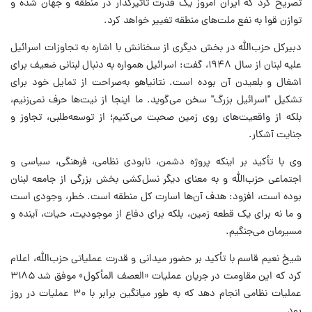
تصریح کرد که ایران امروز یک قدرت تأثیرگذار در منطقه و جهان شده و
توازن قوا به نفع ملت‌های منطقه تغییر خواهد کرد.
دبیرکل حزب‌الله در بخش دیگری از سخنانش با اشاره به تجاوزات اسرائیل
علیه لبنان از سال ۱۹۴۸، گفت: اسرائیل همواره به دنبال لبنانی ضعیف برای
اشغال و بلعیدن آن بوده است. نتانیاهو به‌صراحت از تمایل خود برای
تشکیل "اسرائیل بزرگ" سخن می‌گوید. ما اینجا از نیت‌ها حرف نمی‌زنیم،
بلکه از واقعیت‌های روی زمین صحبت می‌کنیم؛ از توسعه‌طلبی، تجاوز و
جنایت آشکار.
وی با تأکید بر اینکه پروژه دشمن، نابودی نظامی، فرهنگی، سیاسی و
اجتماعی حزب‌الله و به معنای دیگر نسل‌کشی بخش بزرگی از جامعه لبنان
بوده است، افزود: هدف آن‌ها اسارت کل منطقه است. خطر، وجودی است
و ما نه برای یک قطعه زمین، بلکه برای دفاع از موجودیت، حیات، آینده و
مسیرمان می‌جنگیم.
شیخ نعیم قاسم با تأکید بر حضور میدانی و قدرت عملیاتی حزب‌الله، اعلام
کرد که این مقاومت در جریان عملیات «العصف المأکول» موفق شد ۳۱۸۵
عملیات نظامی انجام دهد که به طور میانگین برابر با ۳۰ عملیات در روز
بود.