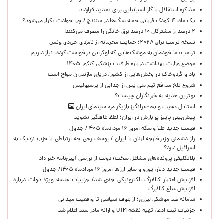
مذاکره استقلال با گلر اسپانیایی برای تمدید قرارداد
یک ماه، ۴ کودک قربانی حمله سگ‌ها در سنندج / چرا حوادث تکرار می‌شود؟
۲ درصد از مشترکان ۱۰ درصد برق خانگی را مصرف می‌کنند!
نسخه ترامپ برای ۲۰۲۸؛ حمایت محرمانه از نامزدی جی‌دی ونس
ترامپ: ما خودمان به موشک‌هایی که اوکراین درخواست کرده، نیاز داریم
موضع وزارت بهداشت درباره ظرفیت پزشکی کنکور ۱۴۰۵
باد و گردوخاک در بخش‌هایی از کشور/ دریای مازندران مواج است
شروع تلخ مدافع تیم ملی پس از جدایی از پرسپولیس
بهترین هدیه به خبرنگاران چیست؟
استایل عجیب و بحث‌برانگیز بازیگر مرد سینمای ایران
پیش‌بینی پاییز پر بارش در ایران؛ لطفا غافلگیر نشوید
قیمت جدید طلا و سکه امروز ۱۶ مردادماه ۱۴۰۵/ جدول
راز دشمنی وزیرخارجه لبنان با ایران / یوسف رجی چه ارتباطی با حزب نزدیک به
اسرائیل دارد؟
بلاتکلیفی پرونده‌های مشاغل سخت/ دولت از بررسی آیین‌نامه خبر داد
قیمت جدید دلار، یورو و سایر ارزها امروز ۱۶ مردادماه ۱۴۰۵/ جدول
افزایش اعتبار کالابرگ الکترونیکی جدی شد/ جزییات جلسه ویژه دولت درباره
افزایش مبلغ کالابرگ
سامانه ضد موشکی لیزری؛ از بلوف سیاسی تا واقعیت میدانی
جزئیات ثبت ادعا، تهیه نقشه UTM و ارائه مادر سند اعلام شد