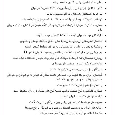
زمان اعلام نتایج نهایی دکتری مشخص شد
تأکید «فالح الزیدی» بر پایان مأموریت ائتلاف آمریکا در عراق
دو خرید استقلال همچنان در آلومینیوم ماندند
ذوالقدر: آمریکا تا رفتارش را تصحیح نکند تنگه هرمز باز نخواهد شد
عمان: مذاکرات درباره ترتیبات دریانوردی در تنگه هرمز در فضای مثبت جریان
دارد
دارندگان قولنامه برای ثبت ادعا فقط ۲ سال فرصت دارند
هشدار کشورهای اروپایی به روسیه برای الحاق منطقه اوستیای جنوبی
پزشکیان‌: بهترین زمان برای دستیابی به توافق شرایط کنونی است
ویدیو/ بررسی جایگاه و مشکلات رسانه در وضعیت کنونی کشور
رویترز: عربستان ۸۶ درصد از موشک‌های پاتریوت خود را استفاده کرده است
سایه سیاه یک رانت در صنعت خودروسازی
خبرنگار را از میان پرونده‌های کیفری شناختم!
​فرزندان ایران در راه قهرمانی/ همراهی بانک صادرات ایران با نوجوانان و جوانان
اعزامی به رقابت‌های وزنه‌برداری تاشکند
زلنسکی باز هم از آمریکا کمک خواست
هیلاری کلینتون: کاخ سفید ترامپ شبیه کاخ‌های صدام در زمان سقوط است
ترکیه: توافق مکه علیه ایران نیست
مدیرعامل بیمه ملت با صدور پیامی روز خبرنگار را تبریک گفت
رسانه‌های ایران در بن‌بست اعتماد/ از شهروندخبرنگار تا باج‌نیوزها
سقوط آسانسور در میدان آرژانتین/ ۹ نفر مصدوم شدند