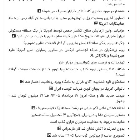
مشخص شد
هشدار در مورد مخدری که علناً در خیابان مصرف می شود!
تصاویر آخرین وضعیت پل و تونل‌های محور بندرعباس–حاجی‌آباد پس از حمله
جنایتکارانه آمریکا
جزئیات اولین آزمایش سلاح کشتار جمعی توسط آمریکا در یک منطقه مسکونی
ایران| ماجرای هولناک خروج ۱۸۰ هزار گلوله ساچمه ای با حرارت بالا در لامرد
چگونه لوازم یدکی سانتافه اصل بخریم و گرفتار قطعات تقلبی نشویم؟
پیام پزشکیان در شبکه اجتماعی ایکس در سالروز بمباران اتمی آمریکا علیه
هیروشیما و ناگازاکی
تهدیدات و فرصت های کنوانسیون دریای خزر
شکاف ۴۷ واحدی تورم کالا و خدمات/ چرا تورم کالا از خدمات سبقت گرفته
است؟
سخنگوی قوه قضاییه: آقای خرازی به دادگاه ویژه روحانیت احضار شد
ناتوانی آمریکا در پنهان کردن ضربات کوبنده ایران
قیمت جدید طلا و سکه امروز ۱۷ مردادماه ۱۴۰۵/ طلا ۱۹ میلیون تومان شد +
جدول
لحظه‌ فحش دادن اکبر عبدی در پشت صحنه یک فیلم معروف
دستور سازمان غذا و دارو برای جمع‌آوری ۳ محصول سلامت‌محور
شایعات مربوط به معافیت سربازان فراری کذب است
بدون تعارف با آتش نشان فداکار مازندرانی
تصویری جالب از پیرترین گربه دنیا که ۳۱ ساله شد