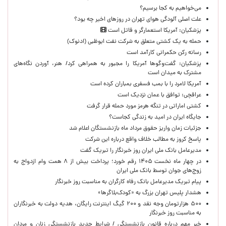
می‌خواهیم به کجا برسیم؟
علت اصلی آلودگی هوای تهران در روزهای اخیر چه بود؟
پزشکیان: آمریکا استعمارگر و قاتل است
حمله به یک کشتی متعلق به شرکت نفت ابوظبی (ادنوک)
رسانه رکن حکمرانی کارآمد است
پزشکیان: گفت‌وگوها آمریکا را مجبور به همراهی کرد/ هنر، آوردن نگاه‌های
مشترک به میدان است
آمریکا لامرد را با بمب فسفری بمباران کرده است
عراقچی: توافق با عمان نزدیک است
کشتی اماراتی در تنگه هرمز مورد حمله قرار گرفت
جایگاه ایران در امید به زندگی کجاست؟
جزئیات زمان واریز حقوق مرداد ماه بازنشستگان اعلام شد
پاسخ کروز به مطالب خلاف واقع درباره این شرکت
مدیرعامل بانک ملی ایران روز خبرنگار را تبریک گفت
در چهار ماه نخست ۱۴۰۵ رقم خورد؛ پرداخت بیش از ۸ همت وام ازدواج به
زوج‌های جوان توسط بانک ملی ایران
پیام تبریک مدیرعامل بانک رفاه کارگران به مناسبت روز خبرنگار
هشدار پلیس تهران بزرگ به «کودک‌بلاگرها»
۵۰۰ هزارتومان وجه نقد و ۲۰۰ گیگ اینترنت رایگان، هدیه دولت به خبرنگاران
به مناسبت روز خبرنگار
خبر مهم درباره قانون بازنشستگی / شرایط جدید بازنشستگی زنان و مردان