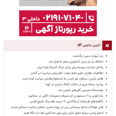
آخرین عناوین
پدر لیونل مسی درگذشت
اختلاف بر سر زمین کشاورزی منجر به قتل شد
راه‌حل نماینده روسیه برای پایان جنگ آمریکا علیه ایران
تظاهرات هزاران نفری علیه دولت «فردریش مرتس» در آلمان
هانتر بایدن: سرطان جو بایدن به استخوان‌هایش سرایت کرده است
روایت رسانه عبری از دخالت آشکار ترامپ در کوبا
موسیمانه سرمربی آفریقای جنوبی شد
یک فوتی و ۱۱ مسموم بر اثر مصرف مشروبات الکلی در نیشابور
ناگفته‌های قربانزاده از واگذاری ۱۲ درصد هلدینگ خلیج فارس
قتل هولناک مداح سرشناس پس از ربوده شدن؛ عاملان جنایت دستگیر شدند
ادعای ونس درباره مجوز ایران برای عبور حداکثری نفت از تنگه هرمز