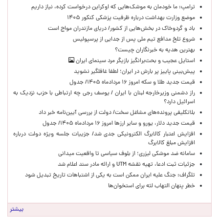
ترامپ: ما خودمان به موشک‌هایی که اوکراین درخواست کرده، نیاز داریم
موضع وزارت بهداشت درباره ظرفیت پزشکی کنکور ۱۴۰۵
باد و گردوخاک در بخش‌هایی از کشور/ دریای مازندران مواج است
شروع تلخ مدافع تیم ملی پس از جدایی از پرسپولیس
بهترین هدیه به خبرنگاران چیست؟
استایل عجیب و بحث‌برانگیز بازیگر مرد سینمای ایران
پیش‌بینی پاییز پر بارش در ایران؛ لطفا غافلگیر نشوید
قیمت جدید طلا و سکه امروز ۱۶ مردادماه ۱۴۰۵/ جدول
راز دشمنی وزیرخارجه لبنان با ایران / یوسف رجی چه ارتباطی با حزب نزدیک به
اسرائیل دارد؟
بلاتکلیفی پرونده‌های مشاغل سخت/ دولت از بررسی آیین‌نامه خبر داد
قیمت جدید دلار، یورو و سایر ارزها امروز ۱۶ مردادماه ۱۴۰۵/ جدول
افزایش اعتبار کالابرگ الکترونیکی جدی شد/ جزییات جلسه ویژه دولت درباره
افزایش مبلغ کالابرگ
سامانه ضد موشکی لیزری؛ از بلوف سیاسی تا واقعیت میدانی
جزئیات ثبت ادعا، تهیه نقشه UTM و ارائه مادر سند اعلام شد
تلگراف: جنگ علیه ایران ممکن است به یکی از اشتباهات تاریخ تبدیل شود
خطر پنهان التهاب لثه برای استخوان‌ها
بیشتر