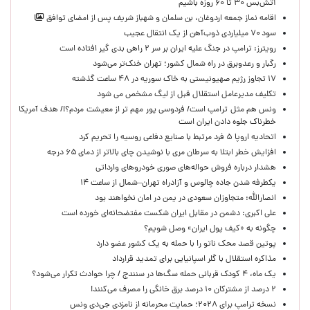
آتش‌بس ۳۰ تا ۶۰ روزه باشیم
اقامه نماز جمعه اردوغان، بن ‌سلمان و شهباز شریف پس از امضای توافق
سود ۷۰ میلیاردی ذوب‌آهن از یک انتقال عجیب
رویترز: ترامپ در جنگ علیه ایران بر سر ۲ راهی بدی گیر افتاده است
رگبار و رعدوبرق در راه شمال کشور؛ تهران خنک‌تر می‌شود
۱۷ تجاوز رژیم صهیونیستی به خاک سوریه در ۴۸ ساعت گذشته
تکلیف مدیرعامل استقلال قبل از لیگ مشخص می شود
ونس هم مثل ترامپ است/ فردوسی پور مهم تر از معیشت مردم؟!/ هدف آمریکا
خطرناک جلوه دادن ایران است
اتحادیه اروپا ۵ فرد مرتبط با صنایع دفاعی روسیه را تحریم کرد
افزایش خطر ابتلا به سرطان مری با نوشیدن چای بالاتر از دمای ۶۵ درجه
هشدار درباره فروش حواله‌های صوری خودروهای وارداتی
یکطرفه شدن جاده چالوس و آزادراه تهران–شمال از ساعت ۱۴
انصارالله: متجاوزان سعودی در یمن در امان نخواهند بود
علی اکبری: دشمن در مقابل ایران شکست مفتضحانه‌ای خورده است
چگونه به «کیف پول ایران» وصل شویم؟
پوتین قصد محک ناتو را با حمله به یک کشور عضو دارد
مذاکره استقلال با گلر اسپانیایی برای تمدید قرارداد
یک ماه، ۴ کودک قربانی حمله سگ‌ها در سنندج / چرا حوادث تکرار می‌شود؟
۲ درصد از مشترکان ۱۰ درصد برق خانگی را مصرف می‌کنند!
نسخه ترامپ برای ۲۰۲۸؛ حمایت محرمانه از نامزدی جی‌دی ونس