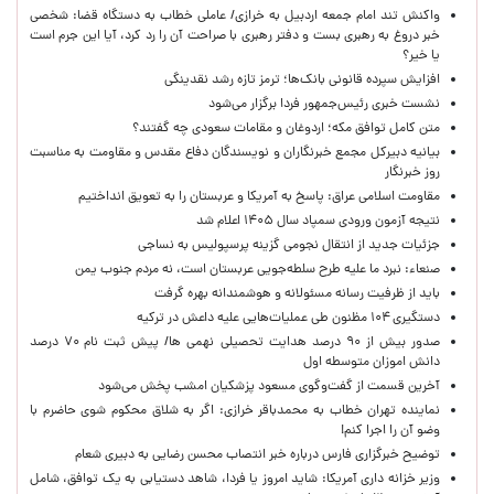
واکنش تند امام جمعه اردبیل به خرازی/ عاملی خطاب به دستگاه قضا: شخصی
خبر دروغ به رهبری بست و دفتر رهبری با صراحت آن را رد کرد، آیا این جرم است
یا خیر؟
افزایش سپرده قانونی بانک‌ها؛ ترمز تازه رشد نقدینگی
نشست خبری رئیس‌جمهور فردا برگزار می‌شود
متن کامل توافق مکه؛ اردوغان و مقامات سعودی چه گفتند؟
بیانیه دبیرکل مجمع خبرنگاران و نویسندگان دفاع مقدس و مقاومت به مناسبت
روز خبرنگار
مقاومت اسلامی عراق: پاسخ به آمریکا و عربستان را به تعویق انداختیم
نتیجه آزمون ورودی سمپاد سال ۱۴۰۵ اعلام شد
جزئیات جدید از انتقال نجومی گزینه پرسپولیس به نساجی
صنعاء: نبرد ما علیه طرح سلطه‌جویی عربستان است، نه مردم جنوب یمن
باید از ظرفیت رسانه مسئولانه و هوشمندانه بهره گرفت
دستگیری ۱۰۴ مظنون طی عملیات‌هایی علیه داعش در ترکیه
صدور بیش از ۹۰ درصد هدایت تحصیلی نهمی ها/ پیش ثبت نام ۷۰ درصد
دانش اموزان متوسطه اول
آخرین قسمت از گفت‌وگوی مسعود پزشکیان امشب پخش می‌شود
نماینده تهران خطاب به محمدباقر خرازی: اگر به شلاق محکوم شوی حاضرم با
وضو آن را اجرا کنم!
توضیح خبرگزاری فارس درباره خبر انتصاب محسن رضایی به دبیری شعام
وزیر خزانه داری آمریکا: شاید امروز یا فردا، شاهد دستیابی به یک توافق، شامل