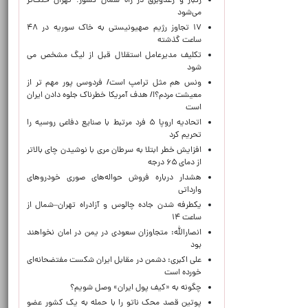
رگبار و رعدوبرق در راه شمال کشور؛ تهران خنک‌تر
می‌شود
۱۷ تجاوز رژیم صهیونیستی به خاک سوریه در ۴۸
ساعت گذشته
تکلیف مدیرعامل استقلال قبل از لیگ مشخص می
شود
ونس هم مثل ترامپ است/ فردوسی پور مهم تر از
معیشت مردم؟!/ هدف آمریکا خطرناک جلوه دادن ایران
است
اتحادیه اروپا ۵ فرد مرتبط با صنایع دفاعی روسیه را
تحریم کرد
افزایش خطر ابتلا به سرطان مری با نوشیدن چای بالاتر
از دمای ۶۵ درجه
هشدار درباره فروش حواله‌های صوری خودروهای
وارداتی
یکطرفه شدن جاده چالوس و آزادراه تهران–شمال از
ساعت ۱۴
انصارالله: متجاوزان سعودی در یمن در امان نخواهند
بود
علی اکبری: دشمن در مقابل ایران شکست مفتضحانه‌ای
خورده است
چگونه به «کیف پول ایران» وصل شویم؟
پوتین قصد محک ناتو را با حمله به یک کشور عضو