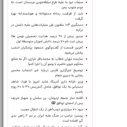
صنعاء: نبرد ما علیه طرح سلطه‌جویی عربستان است، نه
مردم جنوب یمن
باید از ظرفیت رسانه مسئولانه و هوشمندانه بهره
گرفت
دستگیری ۱۰۴ مظنون طی عملیات‌هایی علیه داعش در
ترکیه
صدور بیش از ۹۰ درصد هدایت تحصیلی نهمی ها/
پیش ثبت نام ۷۰ درصد دانش اموزان متوسطه اول
آخرین قسمت از گفت‌وگوی مسعود پزشکیان امشب
پخش می‌شود
نماینده تهران خطاب به محمدباقر خرازی: اگر به شلاق
محکوم شوی حاضرم با وضو آن را اجرا کنم!
توضیح خبرگزاری فارس درباره خبر انتصاب محسن
رضایی به دبیری شعام
وزیر خزانه داری آمریکا: شاید امروز یا فردا، شاهد
دستیابی به یک توافق، شامل آتش‌بس ۳۰ تا ۶۰ روزه
باشیم
اقامه نماز جمعه اردوغان، بن ‌سلمان و شهباز شریف
پس از امضای توافق
سود ۷۰ میلیاردی ذوب‌آهن از یک انتقال عجیب
رویترز: ترامپ در جنگ علیه ایران بر سر ۲ راهی بدی
گیر افتاده است