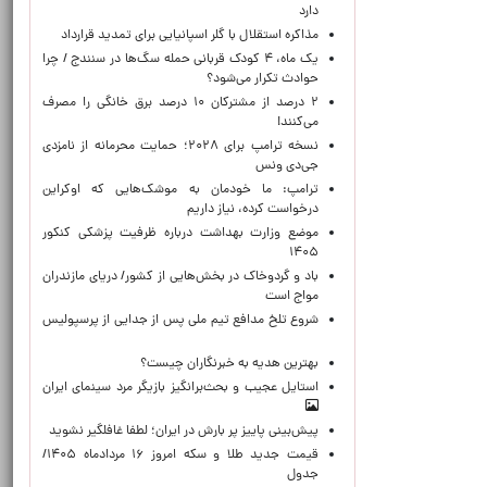
دارد
مذاکره استقلال با گلر اسپانیایی برای تمدید قرارداد
یک ماه، ۴ کودک قربانی حمله سگ‌ها در سنندج / چرا
حوادث تکرار می‌شود؟
۲ درصد از مشترکان ۱۰ درصد برق خانگی را مصرف
می‌کنند!
نسخه ترامپ برای ۲۰۲۸؛ حمایت محرمانه از نامزدی
جی‌دی ونس
ترامپ: ما خودمان به موشک‌هایی که اوکراین
درخواست کرده، نیاز داریم
موضع وزارت بهداشت درباره ظرفیت پزشکی کنکور
۱۴۰۵
باد و گردوخاک در بخش‌هایی از کشور/ دریای مازندران
مواج است
شروع تلخ مدافع تیم ملی پس از جدایی از پرسپولیس
بهترین هدیه به خبرنگاران چیست؟
استایل عجیب و بحث‌برانگیز بازیگر مرد سینمای ایران
پیش‌بینی پاییز پر بارش در ایران؛ لطفا غافلگیر نشوید
قیمت جدید طلا و سکه امروز ۱۶ مردادماه ۱۴۰۵/
جدول