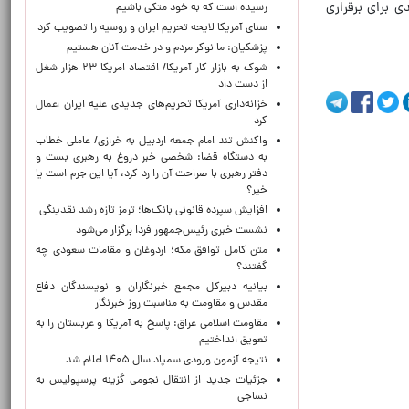
ی برای برقراری
رسیده است که به خود متکی باشیم
سنای آمریکا لایحه تحریم ایران و روسیه را تصویب کرد
پزشکیان: ما نوکر مردم و در خدمت آنان هستیم
شوک به بازار کار آمریکا/ اقتصاد امریکا ۲۳ هزار شغل
از دست داد
خزانه‌داری آمریکا تحریم‌های جدیدی علیه ایران اعمال
کرد
واکنش تند امام جمعه اردبیل به خرازی/ عاملی خطاب
به دستگاه قضا: شخصی خبر دروغ به رهبری بست و
دفتر رهبری با صراحت آن را رد کرد، آیا این جرم است یا
خیر؟
افزایش سپرده قانونی بانک‌ها؛ ترمز تازه رشد نقدینگی
نشست خبری رئیس‌جمهور فردا برگزار می‌شود
متن کامل توافق مکه؛ اردوغان و مقامات سعودی چه
گفتند؟
بیانیه دبیرکل مجمع خبرنگاران و نویسندگان دفاع
مقدس و مقاومت به مناسبت روز خبرنگار
مقاومت اسلامی عراق: پاسخ به آمریکا و عربستان را به
تعویق انداختیم
نتیجه آزمون ورودی سمپاد سال ۱۴۰۵ اعلام شد
جزئیات جدید از انتقال نجومی گزینه پرسپولیس به
نساجی