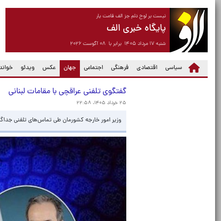
نیست بر لوح دلم جز الف قامت یار
پایگاه خبری الف
شنبه ۱۷ مرداد ۱۴۰۵ برابر با ۰۸ آگوست ۲۰۲۶
(current)
سیاسی
اقتصادی
فرهنگی
اجتماعی
جهان
عکس
ویدئو
خواندن
گفتگوی تلفنی عراقچی با مقامات لبنانی
۲۵ خرداد ۱۴۰۵، ۲۲:۵۸
وزیر امور خارجه کشورمان طی تماس‌های تلفنی جداگا