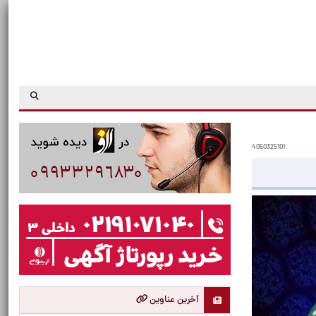
4050325101
آخرین عناوین