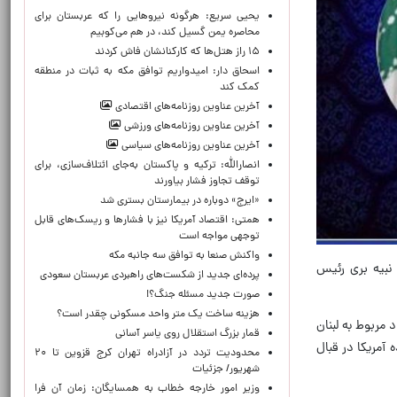
یحیی سریع: هرگونه نیروهایی را که عربستان برای
محاصره یمن گسیل کند، در هم می‌کوبیم
۱۵ راز هتل‌ها که کارکنانشان فاش کردند
اسحاق دار: امیدواریم توافق مکه به ثبات در منطقه
کمک کند
آخرین عناوین روزنامه‌های اقتصادی
آخرین عناوین روزنامه‌های ورزشی
آخرین عناوین روزنامه‌های سیاسی
انصارالله: ترکیه و پاکستان به‌جای ائتلاف‌سازی، برای
توقف تجاوز فشار بیاورند
«ایرج» دوباره در بیمارستان بستری شد
همتی: اقتصاد آمریکا نیز با فشارها و ریسک‌های قابل
توجهی مواجه است
واکنش صنعا به توافق سه جانبه مکه
نبیه بری رئیس
پرده‌ای جدید از شکست‌های راهبردی عربستان سعودی
صورت جدید مسئله جنگ؟!
هزینه ساخت یک متر واحد مسکونی چقدر است؟
 مربوط به لبنان
قمار بزرگ استقلال روی یاسر آسانی
 آمریکا در قبال
محدودیت تردد در آزادراه تهران کرج قزوین تا ۲۰
شهریور/ جزئیات
وزیر امور خارجه خطاب به همسایگان: زمان آن فرا