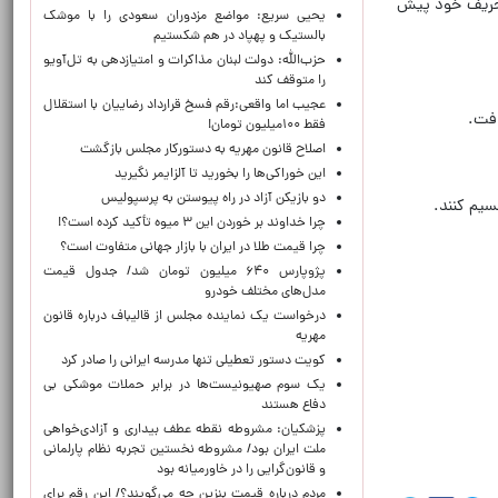
ز حریف خود پیش
یحیی سریع: مواضع مزدوران سعودی را با موشک
بالستیک و پهپاد در هم شکستیم
حزب‌الله: دولت لبنان مذاکرات و امتیازدهی به تل‌آویو
را متوقف کند
عجیب اما واقعی:رقم فسخ قرارداد رضاییان با استقلال
افت.
فقط ۱۰۰میلیون تومان!
اصلاح قانون مهریه به دستورکار مجلس بازگشت
این خوراکی‌ها را بخورید تا آلزایمر نگیرید
دو بازیکن آزاد در راه پیوستن به پرسپولیس
سیم کنند.
چرا خداوند بر خوردن این ۳ میوه تأکید کرده است؟!
چرا قیمت طلا در ایران با بازار جهانی متفاوت است؟
پژوپارس ۶۴۰ میلیون تومان شد/ جدول قیمت
مدل‌های مختلف خودرو
درخواست یک نماینده مجلس از قالیباف درباره قانون
مهریه
کویت دستور تعطیلی تنها مدرسه ایرانی را صادر کرد
یک‌ سوم صهیونیست‌ها در برابر حملات موشکی بی
دفاع هستند
پزشکیان: مشروطه نقطه عطف بیداری و آزادی‌خواهی
ملت ایران بود/ مشروطه نخستین تجربه نظام پارلمانی
و قانون‌گرایی را در خاورمیانه بود
مردم درباره قیمت بنزین چه می‌گویند؟/ این رقم برای