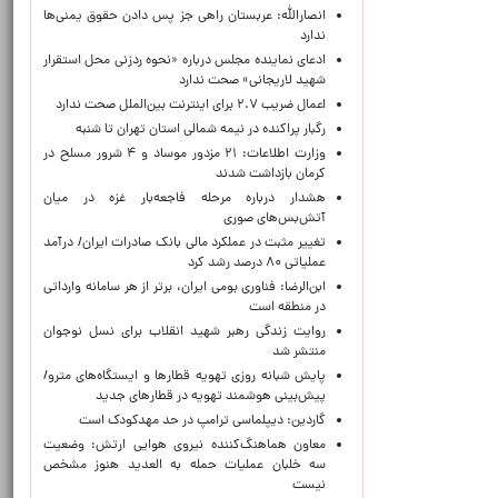
انصارالله: عربستان راهی جز پس دادن حقوق یمنی‌ها
ندارد
ادعای نماینده مجلس درباره «نحوه ردزنی محل استقرار
شهید لاریجانی» صحت ندارد
اعمال ضریب ۲.۷ برای اینترنت بین‌الملل صحت ندارد
رگبار پراکنده در نیمه شمالی استان تهران تا شنبه
وزارت اطلاعات: ۲۱ مزدور موساد و ۴ شرور مسلح در
کرمان بازداشت شدند
هشدار درباره مرحله فاجعه‌بار غزه در میان
آتش‌بس‌های صوری
تغییر مثبت در عملکرد مالی بانک صادرات ایران/ درآمد
عملیاتی ۸۰ درصد رشد کرد
ابن‌الرضا: فناوری بومی ایران، برتر از هر سامانه وارداتی
در منطقه است
روایت زندگی رهبر شهید انقلاب برای نسل نوجوان
منتشر شد
پایش شبانه روزی تهویه قطارها و ایستگاه‌های مترو/
پیش‌بینی هوشمند تهویه در قطارهای جدید
گاردین: دیپلماسی ترامپ در حد مهدکودک است
معاون هماهنگ‌کننده نیروی هوایی ارتش: وضعیت
سه خلبان عملیات حمله به العدید هنوز مشخص
نیست