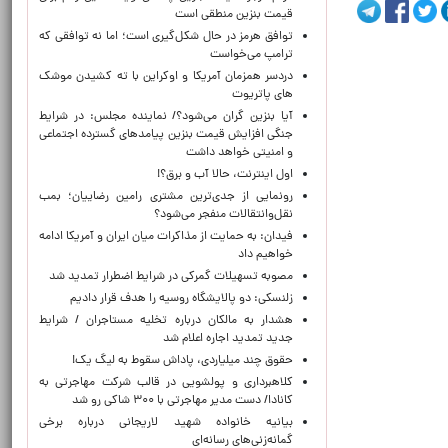
قیمت بنزین منطقی است
توافق هرمز در حال شکل‌گیری است؛ اما نه توافقی که
ترامپ می‌خواست
دردسر همزمان آمریکا و اوکراین با ته کشیدن موشک
های پاتریوت
آیا بنزین گران می‌شود؟/ نماینده مجلس: در شرایط
جنگی افزایش قیمت بنزین پیامدهای گسترده اجتماعی
و امنیتی خواهد داشت
اول اینترنت، حالا آب و برق؟!
رونمایی از جدی‌ترین مشتری رامین رضاییان؛ بمب
نقل‌وانتقالات منفجر می‌شود؟
فیدان: به حمایت از مذاکرات میان ایران و آمریکا ادامه
خواهیم داد
مصوبه تسهیلات گمرکی در شرایط اضطرار تمدید شد
زلنسکی: دو پالایشگاه روسیه را هدف قرار دادیم
هشدار به مالکان درباره تخلیه مستاجران / شرایط
جدید تمدید اجاره اعلام شد
حقوق چند میلیاردی، پاداش سقوط به لیگ یک!
کلاهبرداری و پولشویی در قالب شرکت مهاجرتی به
کانادا/ دست مدیر مهاجرتی با ۳۰۰ شاکی رو شد
بیانیه خانواده شهید لاریجانی درباره برخی
گمانه‌زنی‌های رسانه‌ای