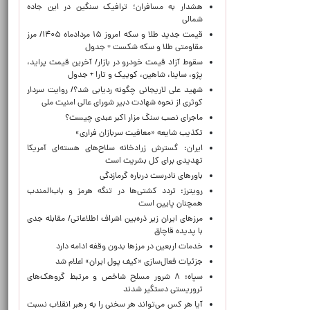
هشدار به مسافران؛ ترافیک سنگین در این جاده
شمالی
قیمت جدید طلا و سکه امروز ۱۵ مردادماه ۱۴۰۵/ مرز
مقاومتی طلا و سکه شکست + جدول
سقوط آزاد قیمت خودرو در بازار/ آخرین قیمت پراید،
پژو، ساینا، شاهین، کوییک و تارا + جدول
شهید علی لاریجانی چگونه ردیابی شد؟/ روایت سردار
کوثری از نحوه شهادت دبیر شورای عالی امنیت ملی
ماجرای نصب سنگ مزار اکبر عبدی چیست؟
تکذیب شایعه «معافیت سربازان فراری»
ایران: گسترش زرادخانه سلاح‌های هسته‌ای آمریکا
تهدیدی برای کل بشریت است
باورهای نادرست درباره گرمازدگی
رویترز: تردد کشتی‌ها در تنگه هرمز و باب‌المندب
همچنان پایین است
مرزهای ایران زیر ذره‌بین اشراف اطلاعاتی/ مقابله جدی
با پدیده قاچاق
خدمات اربعین در مرزها بدون وقفه ادامه دارد
جزئیات فعال‌سازی «کیف پول ایران» اعلام شد
سپاه: ۸ شرور مسلح شاخص و مرتبط گروهک‌های
تروریستی دستگیر شدند
آیا هر کس می‌تواند هر سخنی را به رهبر انقلاب نسبت