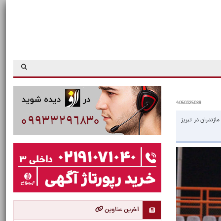
4050325089
زندران در تبریز
آخرین عناوین