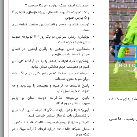
احتمالات آینده جنگ ایران و آمریکا چیست ؟
بانک تجارت، تأمین‌کننده مالی پروژه بازسازی فازهای ۴
و ۵ پارس جنوبی
توسعه فناوری، مسیر رقابت‌پذیری صنعت قطعه‌سازی
است
یونیفل: ارتش اسرائیل در یک روز ۱۱۳ توپ به جنوب
لبنان شلیک کرده است
دستگیری عامل توهین به زائران اربعین در فضای
مجازی توسط پلیس قزوین
پزشکیان: باید افراد کارآمدتر را به کار گرفت/ کاری می
کنیم در معیشت مردم مشکلی پیش نیاید
آسوشیتدپرس: صدها نظامی آمریکایی در جنگ علیه
ایران ضربه مغزی شده‌اند
پاسخ قالیباف به ترامپ: واقعیت‌ها را بپذیرید و به
تعهدات خود عمل کنید
پایان بی‌نتیجه مذاکرات دولت لبنان و رژیم
ر شهرهای مختلف
صهیونیستی در رم ایتالیا
فوری؛ شرط جدید بازنشستگی اعلام شد/ این افراد برای
بازنشستگی باید ۵ سال بیشتر خدمت کنند
ل رسید، اما مس
کاپیتان سابق از پرسپولیسی‌ها حلالیت طلبید + عکس
ادعای شبکه «الحدث» درباره ایجاد گذرگاه موقت در
تنگه هرمز