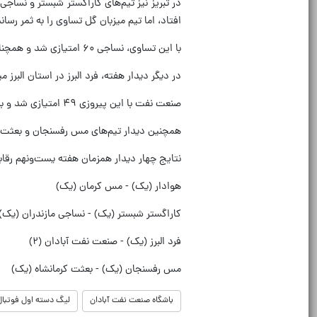
در تبریز نیز تیم‌های کاراگستر شبستر و نسا
افتاد، اما تیم میزبان گل تساوی را به ثمر رسان
با این تساوی، نساجی ۶۰ امتیازی شد و همچنان جایگاه خود را در صدر جدول حفظ کرد.
در دیگر دیدار هفته، فرد البرز در استان البرز 
صنعت نفت با این پیروزی ۴۹ امتیازی شد و به طور موقت به رتبه سوم جدول رده‌بندی لیگ آزادگان صعود کرد.
همچنین دیدار تیم‌های مس رفسنجان و بعثت کرم
نتایج چهار دیدار همزمان هفته یست‌ونهم رقاب
هوادار (یک) - مس کرمان (یک)
کاراگستر شبستر (یک) - نساجی مازندران (یک)
فرد البرز (یک) - صنعت نفت آبادان (۲)
مس رفسنجان (یک) - بعثت کرمانشاه (یک)
باشگاه صنعت نفت آبادان
لیگ دسته اول فوتبال