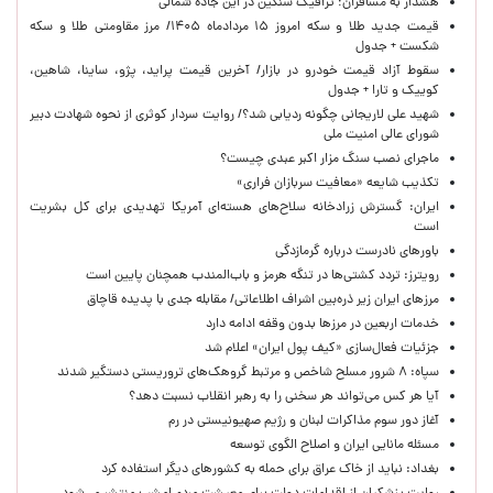
هشدار به مسافران؛ ترافیک سنگین در این جاده شمالی
قیمت جدید طلا و سکه امروز ۱۵ مردادماه ۱۴۰۵/ مرز مقاومتی طلا و سکه
شکست + جدول
سقوط آزاد قیمت خودرو در بازار/ آخرین قیمت پراید، پژو، ساینا، شاهین،
کوییک و تارا + جدول
شهید علی لاریجانی چگونه ردیابی شد؟/ روایت سردار کوثری از نحوه شهادت دبیر
شورای عالی امنیت ملی
ماجرای نصب سنگ مزار اکبر عبدی چیست؟
تکذیب شایعه «معافیت سربازان فراری»
ایران: گسترش زرادخانه سلاح‌های هسته‌ای آمریکا تهدیدی برای کل بشریت
است
باورهای نادرست درباره گرمازدگی
رویترز: تردد کشتی‌ها در تنگه هرمز و باب‌المندب همچنان پایین است
مرزهای ایران زیر ذره‌بین اشراف اطلاعاتی/ مقابله جدی با پدیده قاچاق
خدمات اربعین در مرزها بدون وقفه ادامه دارد
جزئیات فعال‌سازی «کیف پول ایران» اعلام شد
سپاه: ۸ شرور مسلح شاخص و مرتبط گروهک‌های تروریستی دستگیر شدند
آیا هر کس می‌تواند هر سخنی را به رهبر انقلاب نسبت دهد؟
آغاز دور سوم مذاکرات لبنان و رژیم صهیونیستی در رم
مسئله مانایی ایران و اصلاح الگوی توسعه
بغداد: نباید از خاک عراق برای حمله به کشورهای دیگر استفاده کرد