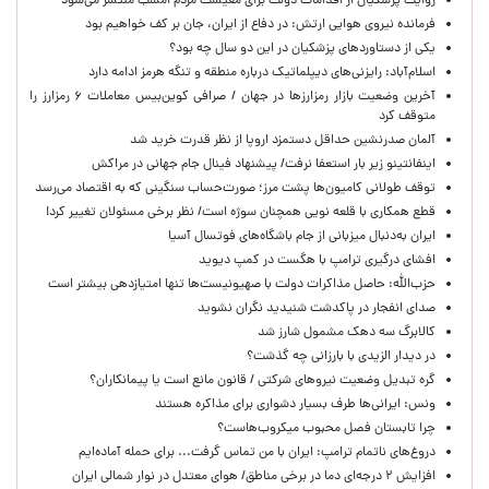
روایت پزشکیان از اقدامات دولت برای معیشت مردم امشب منتشر می‌شود
فرمانده نیروی هوایی ارتش: در دفاع از ایران، جان بر کف خواهیم بود
یکی از دستاوردهای پزشکیان در این دو سال چه بود؟
اسلام‌آباد: رایزنی‌های دیپلماتیک درباره منطقه و تنگه هرمز ادامه دارد
آخرین وضعیت بازار رمزارزها در جهان / صرافی کوین‌بیس معاملات ۶ رمزارز را
متوقف کرد
آلمان صدرنشین حداقل دستمزد اروپا از نظر قدرت خرید شد
اینفانتینو زیر بار استعفا نرفت/ پیشنهاد فینال جام جهانی در مراکش
توقف طولانی کامیون‌ها پشت مرز؛ صورت‌حساب سنگینی که به اقتصاد می‌رسد
قطع همکاری با قلعه نویی همچنان سوژه است/ نظر برخی مسئولان تغییر کرد!
ایران به‌دنبال میزبانی از جام باشگاه‌های فوتسال آسیا
افشای درگیری ترامپ با هگست در کمپ دیوید
حزب‌الله: حاصل مذاکرات دولت با صهیونیست‌ها تنها امتیازدهی‌ بیشتر است
صدای انفجار در پاکدشت شنیدید نگران نشوید
کالابرگ سه دهک مشمول شارز شد
در دیدار الزیدی با بارزانی چه گذشت؟
گره تبدیل وضعیت نیروهای شرکتی / قانون مانع است یا پیمانکاران؟
ونس: ایرانی‌ها طرف بسیار دشواری برای مذاکره هستند
چرا تابستان فصل محبوب میکروب‌هاست؟
دروغ‌های ناتمام ترامپ: ایران با من تماس گرفت... برای حمله آماده‌ایم
افزایش ۲ درجه‌ای دما در برخی مناطق/ هوای معتدل در نوار شمالی ایران