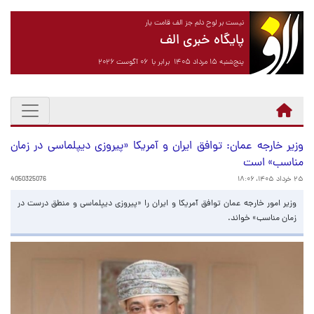
نیست بر لوح دلم جز الف قامت یار
پایگاه خبری الف
پنج‌شنبه ۱۵ مرداد ۱۴۰۵ برابر با ۰۶ آگوست ۲۰۲۶
وزیر خارجه عمان: توافق ایران و آمریکا «پیروزی دیپلماسی در زمان
مناسب» است
۲۵ خرداد ۱۴۰۵، ۱۸:۰۶
4050325076
وزیر امور خارجه عمان توافق آمریکا و ایران را «پیروزی دیپلماسی و منطق درست در
زمان مناسب» خواند.