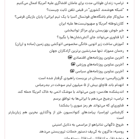
ترامپ: زندان طولانی مدت برای عاملان افشاگری‌ علیه آمریکا اعمال می‌کنیم
"شبکه هوشمند کشوری" در قبض تلفن ثابت چیست؟
سازوکار جام باشگاه‌های فوتسال آسیا با یک تیم ایرانی/ پایان بازیکن قرضی؟
کلان‌توطئه آمریکا و صهیونیست‌ها علیه ایران
خبر خوش بهزیستی برای مراکز توانبخشی
آیا فناوری می‌تواند جای آتش‌نشان‌ها را بگیرد؟
آموزش ساخت زیر اتویی خانگی مخصوص اتوکشی روی زمین (ساده و ارزان)
رحمان عموزاد تنها صدرنشین برترین آزادکاران جهان
آخرین عناوین روزنامه‌های اقتصادی
آخرین عناوین روزنامه‌های ورزشی
آخرین عناوین روزنامه‌های سیاسی
فارن‌پالیسی: عربستان در بن‌بست راهبردی گرفتار شده است
انهدام باند قاچاق بیش از ۵ میلیون لیتر سوخت در بندرعباس
اندیشکده هادسن: چین می‌تواند با موشک اتمی به خاک آمریکا حمله کند
ترامپ: ترجیح می‌دهم با ایرانی‌‌ها به توافق برسم
فناوری‌ای که می‌تواند هر رمز عبوری را بشکند!
کارشناس اوراسیا: پیامدهای کنوانسیون خزر از واگذاری بحرین هم زیان‌بارتر
است
خروج ناگهانی نتانیاهو از مراسمی به دلایل امنیتی
روسیه: ماکرون به کی‌یف دستور حملات تروریستی می‌دهد
پنجره‌ نقل و انتقالاتی استقلال بسته ماند