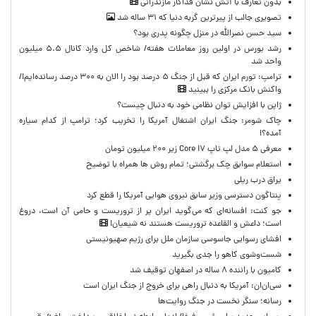
بدون تعارف با آتش نشان فداکار مازندرانی
تصویری جالب از پیرترین گربه دنیا که ۳۱ ساله شد
سید حسن نصرالله در منزل چگونه پدری بود؟
رشد بورس در اولین روز معاملات هفته/ شاخص کل وارد کانال ۵.۵ میلیون
واحد شد
ترامپ: تورم ایران که قبل از جنگ ۵ درصد بود را الان به ۳۰۰ درصد رسانده‌ایم!/
واکنش بانک مرکزی را ببینید
ژاپن با افزایش توان نظامی خود به دنبال چیست؟
چاک شومر: جنگ ایران اشتغال آمریکا را تخریب کرد؛ ترامپ از کدام سیاره
آمده؟!
معرفی ۵ مدل لپ تاپ Core i۷ زیر ۲۰۰ میلیون تومان
استعلام سوابق چک برگشتی؛ تمام روش ها همراه با توضیح
یراق درب ریلی
پنتاگون دسترسی وزیر سابق نیروی هوایی آمریکا را قطع کرد
جو کنت: افسانه‌ای که می‌گوید ایران پر از تروریست و حامی آن است، دروغ
است؛ داعش و القاعده تروریست هستند نه شیعیان!
افشای رسوایی جاسوسی سازمان ملل برای رژیم صهیونیستی
شست‌وشوی کاهو را جدی بگیرید
کامیون با راننده ۸ ساله در اصفهان توقیف شد
سی‌ان‌ان: آمریکا به دنبال راهی برای خروج از جنگ ایران است
رسانه؛ سنگر نخست در جنگ روایت‌ها