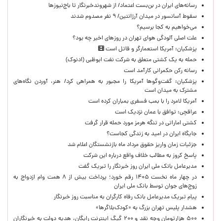
رسانه‌های ایران در بن‌بست اعتماد/ از شهروندخبرنگار تا باج‌نیوزها
سقوط آسانسور در میدان آرژانتین/ ۹ نفر مصدوم شدند
می‌خواهیم به کجا برسیم؟
علت اصلی آلودگی هوای تهران در روزهای اخیر چه بود؟
پزشکیان: آمریکا استعمارگر و قاتل است
حمله به یک کشتی متعلق به شرکت نفت ابوظبی (ادنوک)
رسانه رکن حکمرانی کارآمد است
پزشکیان: گفت‌وگوها آمریکا را مجبور به همراهی کرد/ هنر، آوردن نگاه‌های
مشترک به میدان است
آمریکا لامرد را با بمب فسفری بمباران کرده است
عراقچی: توافق با عمان نزدیک است
کشتی اماراتی در تنگه هرمز مورد حمله قرار گرفت
جایگاه ایران در امید به زندگی کجاست؟
جزئیات زمان واریز حقوق مرداد ماه بازنشستگان اعلام شد
پاسخ کروز به مطالب خلاف واقع درباره این شرکت
مدیرعامل بانک ملی ایران روز خبرنگار را تبریک گفت
در چهار ماه نخست ۱۴۰۵ رقم خورد؛ پرداخت بیش از ۸ همت وام ازدواج به
زوج‌های جوان توسط بانک ملی ایران
پیام تبریک مدیرعامل بانک رفاه کارگران به مناسبت روز خبرنگار
هشدار پلیس تهران بزرگ به «کودک‌بلاگرها»
۵۰۰ هزارتومان وجه نقد و ۲۰۰ گیگ اینترنت رایگان، هدیه دولت به خبرنگاران