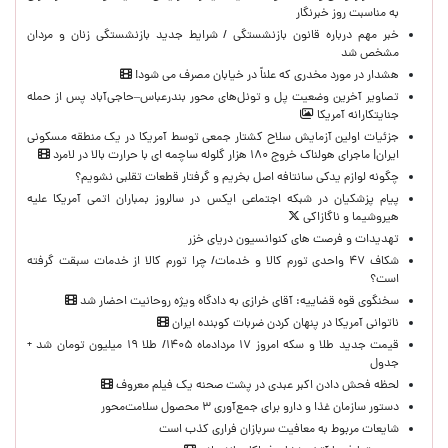
به مناسبت روز خبرنگار
خبر مهم درباره قانون بازنشستگی / شرایط جدید بازنشستگی زنان و مردان
مشخص شد
هشدار در مورد مخدری که علناً در خیابان مصرف می شود!
تصاویر آخرین وضعیت پل و تونل‌های محور بندرعباس–حاجی‌آباد پس از حمله
جنایتکارانه آمریکا
جزئیات اولین آزمایش سلاح کشتار جمعی توسط آمریکا در یک منطقه مسکونی
ایران| ماجرای هولناک خروج ۱۸۰ هزار گلوله ساچمه ای با حرارت بالا در لامرد
چگونه لوازم یدکی سانتافه اصل بخریم و گرفتار قطعات تقلبی نشویم؟
پیام پزشکیان در شبکه اجتماعی ایکس در سالروز بمباران اتمی آمریکا علیه
هیروشیما و ناگازاکی
تهدیدات و فرصت های کنوانسیون دریای خزر
شکاف ۴۷ واحدی تورم کالا و خدمات/ چرا تورم کالا از خدمات سبقت گرفته
است؟
سخنگوی قوه قضاییه: آقای خرازی به دادگاه ویژه روحانیت احضار شد
ناتوانی آمریکا در پنهان کردن ضربات کوبنده ایران
قیمت جدید طلا و سکه امروز ۱۷ مردادماه ۱۴۰۵/ طلا ۱۹ میلیون تومان شد +
جدول
لحظه‌ فحش دادن اکبر عبدی در پشت صحنه یک فیلم معروف
دستور سازمان غذا و دارو برای جمع‌آوری ۳ محصول سلامت‌محور
شایعات مربوط به معافیت سربازان فراری کذب است