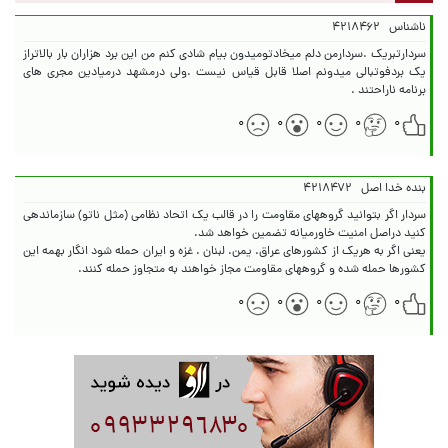
ناشناس
۴۲۱۸۴۶۲
سردارتبریک .سردارمن دلم میخادتومیدون بیام شادی کنم من این برد هزاران بار بالاتراز
یک بردفوتبالی میدونم اصلا قابل قیاس نیست .ولی درمشهد درمیادین مجری های
برنامه ناراحتند .
۰
۰
۰
۰
۰
بنده خدا اصل
۴۲۱۸۴۷۲
سردار اگر بتوانید گروههای مقاومت را در قالب یک اتحاد نظامی (مثل ناتو) سازماندهی
یعنی اگر به هریک از کشورهای عراق. یمن. لبنان . غزه و ایران حمله شود انگار بهمه این
کشورها حمله شده و گروههای مقاومت مجاز خواهند به متجاوز حمله کنند.
۰
۰
۰
۰
۰