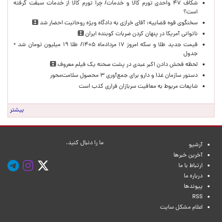
شکاف ۴۷ واحدی تورم کالا و خدمات/ چرا تورم کالا از خدمات سبقت گرفته
است؟
سخنگوی قوه قضاییه: آقای خرازی به دادگاه ویژه روحانیت احضار شد
ناتوانی آمریکا در پنهان کردن ضربات کوبنده ایران
قیمت جدید طلا و سکه امروز ۱۷ مردادماه ۱۴۰۵/ طلا ۱۹ میلیون تومان شد +
جدول
لحظه‌ فحش دادن اکبر عبدی در پشت صحنه یک فیلم معروف
دستور سازمان غذا و دارو برای جمع‌آوری ۳ محصول سلامت‌محور
شایعات مربوط به معافیت سربازان فراری کذب است
بیشتر
ما را دنبال کنید.
آرشیو
آخرین خبرها
ارتباط با ما
درباره ما
پیوندها
RSS
اعلام مشکل سایت