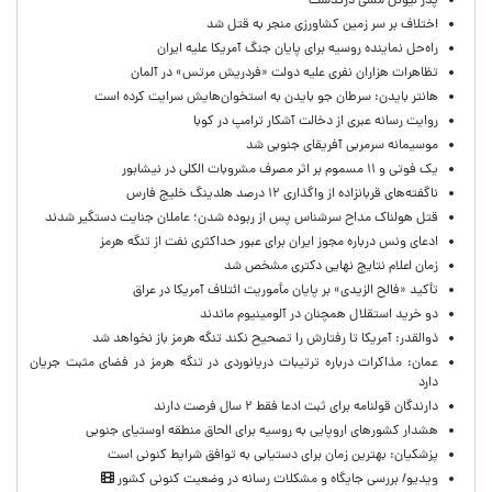
پدر لیونل مسی درگذشت
اختلاف بر سر زمین کشاورزی منجر به قتل شد
راه‌حل نماینده روسیه برای پایان جنگ آمریکا علیه ایران
تظاهرات هزاران نفری علیه دولت «فردریش مرتس» در آلمان
هانتر بایدن: سرطان جو بایدن به استخوان‌هایش سرایت کرده است
روایت رسانه عبری از دخالت آشکار ترامپ در کوبا
موسیمانه سرمربی آفریقای جنوبی شد
یک فوتی و ۱۱ مسموم بر اثر مصرف مشروبات الکلی در نیشابور
ناگفته‌های قربانزاده از واگذاری ۱۲ درصد هلدینگ خلیج فارس
قتل هولناک مداح سرشناس پس از ربوده شدن؛ عاملان جنایت دستگیر شدند
ادعای ونس درباره مجوز ایران برای عبور حداکثری نفت از تنگه هرمز
زمان اعلام نتایج نهایی دکتری مشخص شد
تأکید «فالح الزیدی» بر پایان مأموریت ائتلاف آمریکا در عراق
دو خرید استقلال همچنان در آلومینیوم ماندند
ذوالقدر: آمریکا تا رفتارش را تصحیح نکند تنگه هرمز باز نخواهد شد
عمان: مذاکرات درباره ترتیبات دریانوردی در تنگه هرمز در فضای مثبت جریان
دارد
دارندگان قولنامه برای ثبت ادعا فقط ۲ سال فرصت دارند
هشدار کشورهای اروپایی به روسیه برای الحاق منطقه اوستیای جنوبی
پزشکیان‌: بهترین زمان برای دستیابی به توافق شرایط کنونی است
ویدیو/ بررسی جایگاه و مشکلات رسانه در وضعیت کنونی کشور