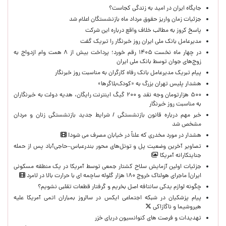
جایگاه ایران در امید به زندگی کجاست؟
جزئیات زمان واریز حقوق مرداد ماه بازنشستگان اعلام شد
پاسخ کروز به مطالب خلاف واقع درباره این شرکت
مدیرعامل بانک ملی ایران روز خبرنگار را تبریک گفت
در چهار ماه نخست ۱۴۰۵ رقم خورد؛ پرداخت بیش از ۸ همت وام ازدواج به
زوج‌های جوان توسط بانک ملی ایران
پیام تبریک مدیرعامل بانک رفاه کارگران به مناسبت روز خبرنگار
هشدار پلیس تهران بزرگ به «کودک‌بلاگرها»
۵۰۰ هزارتومان وجه نقد و ۲۰۰ گیگ اینترنت رایگان، هدیه دولت به خبرنگاران
به مناسبت روز خبرنگار
خبر مهم درباره قانون بازنشستگی / شرایط جدید بازنشستگی زنان و مردان
مشخص شد
هشدار در مورد مخدری که علناً در خیابان مصرف می شود!
تصاویر آخرین وضعیت پل و تونل‌های محور بندرعباس–حاجی‌آباد پس از حمله
جنایتکارانه آمریکا
جزئیات اولین آزمایش سلاح کشتار جمعی توسط آمریکا در یک منطقه مسکونی
ایران| ماجرای هولناک خروج ۱۸۰ هزار گلوله ساچمه ای با حرارت بالا در لامرد
چگونه لوازم یدکی سانتافه اصل بخریم و گرفتار قطعات تقلبی نشویم؟
پیام پزشکیان در شبکه اجتماعی ایکس در سالروز بمباران اتمی آمریکا علیه
هیروشیما و ناگازاکی
تهدیدات و فرصت های کنوانسیون دریای خزر