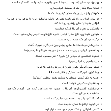
رویترز: عربستان ۸۶ درصد از موشک‌های پاتریوت خود را استفاده کرده است
سایه سیاه یک رانت در صنعت خودروسازی
خبرنگار را از میان پرونده‌های کیفری شناختم!
​فرزندان ایران در راه قهرمانی/ همراهی بانک صادرات ایران با نوجوانان و جوانان
اعزامی به رقابت‌های وزنه‌برداری تاشکند
زلنسکی باز هم از آمریکا کمک خواست
هیلاری کلینتون: کاخ سفید ترامپ شبیه کاخ‌های صدام در زمان سقوط است
ترکیه: توافق مکه علیه ایران نیست
مدیرعامل بیمه ملت با صدور پیامی روز خبرنگار را تبریک گفت
رسانه‌های ایران در بن‌بست اعتماد/ از شهروندخبرنگار تا باج‌نیوزها
سقوط آسانسور در میدان آرژانتین/ ۹ نفر مصدوم شدند
می‌خواهیم به کجا برسیم؟
علت اصلی آلودگی هوای تهران در روزهای اخیر چه بود؟
پزشکیان: آمریکا استعمارگر و قاتل است
حمله به یک کشتی متعلق به شرکت نفت ابوظبی (ادنوک)
رسانه رکن حکمرانی کارآمد است
پزشکیان: گفت‌وگوها آمریکا را مجبور به همراهی کرد/ هنر، آوردن نگاه‌های
مشترک به میدان است
آمریکا لامرد را با بمب فسفری بمباران کرده است
عراقچی: توافق با عمان نزدیک است
کشتی اماراتی در تنگه هرمز مورد حمله قرار گرفت