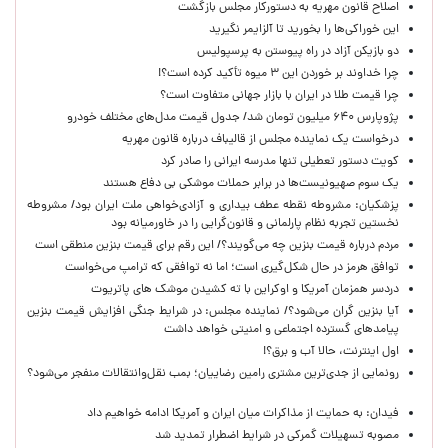
اصلاح قانون مهریه به دستورکار مجلس بازگشت
این خوراکی‌ها را بخورید تا آلزایمر نگیرید
دو بازیکن آزاد در راه پیوستن به پرسپولیس
چرا خداوند بر خوردن این ۳ میوه تأکید کرده است؟!
چرا قیمت طلا در ایران با بازار جهانی متفاوت است؟
پژوپارس ۶۴۰ میلیون تومان شد/ جدول قیمت مدل‌های مختلف خودرو
درخواست یک نماینده مجلس از قالیباف درباره قانون مهریه
کویت دستور تعطیلی تنها مدرسه ایرانی را صادر کرد
یک‌ سوم صهیونیست‌ها در برابر حملات موشکی بی دفاع هستند
پزشکیان: مشروطه نقطه عطف بیداری و آزادی‌خواهی ملت ایران بود/ مشروطه
نخستین تجربه نظام پارلمانی و قانون‌گرایی را در خاورمیانه بود
مردم درباره قیمت بنزین چه می‌گویند؟/ این رقم برای قیمت بنزین منطقی است
توافق هرمز در حال شکل‌گیری است؛ اما نه توافقی که ترامپ می‌خواست
دردسر همزمان آمریکا و اوکراین با ته کشیدن موشک های پاتریوت
آیا بنزین گران می‌شود؟/ نماینده مجلس: در شرایط جنگی افزایش قیمت بنزین
پیامدهای گسترده اجتماعی و امنیتی خواهد داشت
اول اینترنت، حالا آب و برق؟!
رونمایی از جدی‌ترین مشتری رامین رضاییان؛ بمب نقل‌وانتقالات منفجر می‌شود؟
فیدان: به حمایت از مذاکرات میان ایران و آمریکا ادامه خواهیم داد
مصوبه تسهیلات گمرکی در شرایط اضطرار تمدید شد