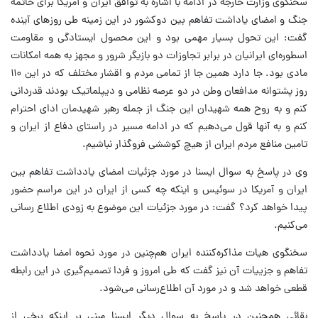
سخنگوی وزارت خارجه در ادامه با اشاره به توافق ایران و آمریکا برای خاتمه
جنگ و امضای یاداشت تفاهم بین دوکشور در این زمینه طی روزهای آینده
گفت: این تحول بسیار مهمی بود و این محصول ایستادگی و مقاومت
اسطوره‌ای ایرانیان در برابر تجاوزات دو بازیگر شرور و مجهز به همه امکانات
مادی بود. جا دارد همین جا از تمامی مردم و اقشار مختلف که در این ۱۱۰
روز پشتوانه مدافعان وطن در دو عرصه نظامی و دیپلماتیک بودند قدردانی
کنم و به روح همه شهیدان این جنگ از جمله رهبر شهیدمان ادای احترام
کنم و به آنها قول می‌دهیم که در ادامه مسیر در راستای دفاع از ایران و
تامین منافع مردم ایران از هیچ کوششی فروگذار نباشیم.
وی در پاسخ به سوال ایسنا در مورد جزئیات امضای یادداشت تفاهم بین
ایران و آمریکا در سوئیس و اینکه چه کسی از ایران در این مراسم حضور
پیدا خواهد کرد؟ گفت: در مورد جزئیات این موضوع به زودی اطلاع رسانی
می‌کنیم.
سخنگوی هیات مذاکره‌کننده ایران هم‌چنین در مورد نحوه امضا یادداشت
تفاهم و جزییات آن نیز گفت که طی امروز و فردا تصمیم‌گیری در این رابطه
قطعی خواهد شد و در مورد آن اطلاع‌رسانی می‌شود.
بقائی همچنین در پاسخ به سوال دیگر ایسنا مبنی بر اینکه برخی از