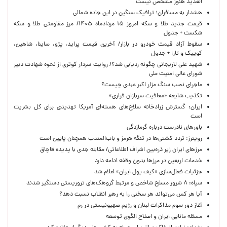
العدید هنوز مشخص نیست
هشدار به مسافران؛ ترافیک سنگین در این جاده شمالی
قیمت جدید طلا و سکه امروز ۱۵ مردادماه ۱۴۰۵/ مرز مقاومتی طلا و سکه
شکست + جدول
سقوط آزاد قیمت خودرو در بازار/ آخرین قیمت پراید، پژو، ساینا، شاهین،
کوییک و تارا + جدول
شهید علی لاریجانی چگونه ردیابی شد؟/ روایت سردار کوثری از نحوه شهادت دبیر
شورای عالی امنیت ملی
ماجرای نصب سنگ مزار اکبر عبدی چیست؟
تکذیب شایعه «معافیت سربازان فراری»
ایران: گسترش زرادخانه سلاح‌های هسته‌ای آمریکا تهدیدی برای کل بشریت
است
باورهای نادرست درباره گرمازدگی
رویترز: تردد کشتی‌ها در تنگه هرمز و باب‌المندب همچنان پایین است
مرزهای ایران زیر ذره‌بین اشراف اطلاعاتی/ مقابله جدی با پدیده قاچاق
خدمات اربعین در مرزها بدون وقفه ادامه دارد
جزئیات فعال‌سازی «کیف پول ایران» اعلام شد
سپاه: ۸ شرور مسلح شاخص و مرتبط گروهک‌های تروریستی دستگیر شدند
آیا هر کس می‌تواند هر سخنی را به رهبر انقلاب نسبت دهد؟
آغاز دور سوم مذاکرات لبنان و رژیم صهیونیستی در رم
مسئله مانایی ایران و اصلاح الگوی توسعه