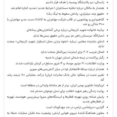
زلنسکی: دو پالایشگاه روسیه را هدف قرار دادیم
هشدار به مالکان درباره تخلیه مستاجران / شرایط جدید تمدید اجاره اعلام شد
حقوق چند میلیاردی، پاداش سقوط به لیگ یک!
کلاهبرداری و پولشویی در قالب شرکت مهاجرتی به کانادا/ دست مدیر مهاجرتی با
۳۰۰ شاکی رو شد
بیانیه خانواده شهید لاریجانی درباره برخی گمانه‌زنی‌های رسانه‌ای
انصارالله: عربستان راهی جز پس دادن حقوق یمنی‌ها ندارد
ادعای نماینده مجلس درباره «نحوه ردزنی محل استقرار شهید لاریجانی» صحت
ندارد
اعمال ضریب ۲.۷ برای اینترنت بین‌الملل صحت ندارد
رگبار پراکنده در نیمه شمالی استان تهران تا شنبه
وزارت اطلاعات: ۲۱ مزدور موساد و ۴ شرور مسلح در کرمان بازداشت شدند
هشدار درباره مرحله فاجعه‌بار غزه در میان آتش‌بس‌های صوری
تغییر مثبت در عملکرد مالی بانک صادرات ایران/ درآمد عملیاتی ۸۰ درصد رشد
کرد
ابن‌الرضا: فناوری بومی ایران، برتر از هر سامانه وارداتی در منطقه است
روایت زندگی رهبر شهید انقلاب برای نسل نوجوان منتشر شد
پایش شبانه روزی تهویه قطارها و ایستگاه‌های مترو/ پیش‌بینی هوشمند تهویه
در قطارهای جدید
گاردین: دیپلماسی ترامپ در حد مهدکودک است
معاون هماهنگ‌کننده نیروی هوایی ارتش: وضعیت سه خلبان عملیات حمله به