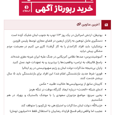
آخرین عناوین
یونیفل: ارتش اسرائیل در یک روز ۱۱۳ توپ به جنوب لبنان شلیک کرده است
دستگیری عامل توهین به زائران اربعین در فضای مجازی توسط پلیس قزوین
پزشکیان: باید افراد کارآمدتر را به کار گرفت/ کاری می کنیم در معیشت مردم
مشکلی پیش نیاید
آسوشیتدپرس: صدها نظامی آمریکایی در جنگ علیه ایران ضربه مغزی شده‌اند
پاسخ قالیباف به ترامپ: واقعیت‌ها را بپذیرید و به تعهدات خود عمل کنید
پایان بی‌نتیجه مذاکرات دولت لبنان و رژیم صهیونیستی در رم ایتالیا
فوری؛ شرط جدید بازنشستگی اعلام شد/ این افراد برای بازنشستگی باید ۵ سال
بیشتر خدمت کنند
کاپیتان سابق از پرسپولیسی‌ها حلالیت طلبید + عکس
ادعای شبکه «الحدث» درباره ایجاد گذرگاه موقت در تنگه هرمز
یحیی سریع: مواضع مزدوران سعودی را با موشک بالستیک و پهپاد در هم
شکستیم
حزب‌الله: دولت لبنان مذاکرات و امتیازدهی به تل‌آویو را متوقف کند
عجیب اما واقعی:رقم فسخ قرارداد رضاییان با استقلال فقط ۱۰۰میلیون تومان!