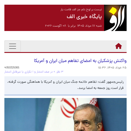
نیست بر لوح دلم جز الف قامت یار
پایگاه خبری الف
شنبه ۱۷ مرداد ۱۴۰۵ برابر با ۰۸ آگوست ۲۰۲۶
واکنش پزشکیان به امضای تفاهم میان ایران و آمریکا
۲۵ خرداد ۱۴۰۵، ۱۵:۴۶
4050325065
۳ نظر، ۰ در صف انتشار و ۱ تکراری یا غیرقابل انتشار
رئیس‌جمهور گفت: تفاهم خاتمه جنگ میان ایران و آمریکا با هماهنگی صورت گرفته،
قرار است روز جمعه به امضا برسد.