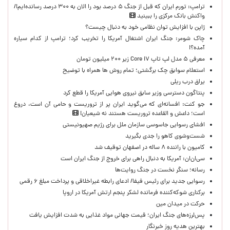
ترامپ: تورم ایران که قبل از جنگ ۵ درصد بود را الان به ۳۰۰ درصد رسانده‌ایم!/
واکنش بانک مرکزی را ببینید
ژاپن با افزایش توان نظامی خود به دنبال چیست؟
چاک شومر: جنگ ایران اشتغال آمریکا را تخریب کرد؛ ترامپ از کدام سیاره
آمده؟!
معرفی ۵ مدل لپ تاپ Core i۷ زیر ۲۰۰ میلیون تومان
استعلام سوابق چک برگشتی؛ تمام روش ها همراه با توضیح
یراق درب ریلی
پنتاگون دسترسی وزیر سابق نیروی هوایی آمریکا را قطع کرد
جو کنت: افسانه‌ای که می‌گوید ایران پر از تروریست و حامی آن است، دروغ
است؛ داعش و القاعده تروریست هستند نه شیعیان!
افشای رسوایی جاسوسی سازمان ملل برای رژیم صهیونیستی
شست‌وشوی کاهو را جدی بگیرید
کامیون با راننده ۸ ساله در اصفهان توقیف شد
سی‌ان‌ان: آمریکا به دنبال راهی برای خروج از جنگ ایران است
رسانه؛ سنگر نخست در جنگ روایت‌ها
رسوایی جدید برای رئیس فیفا/ ادعای رابطه غیراخلاقی و پرداخت مبلغ ۶ رقمی
برکناری شوکه‌کننده فرمانده لشکر پنجم ارتش آمریکا در اروپا
حركت در ميدان مين
پس‌لرزه‌های جنگ ایران؛ قیمت جهانی مواد غذایی به شدت افزایش یافت
بهترین هدیه روز خبرنگار