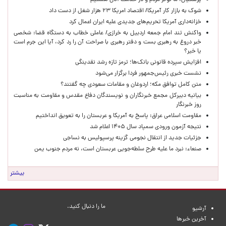
پزشکیان: ما نوکر مردم و در خدمت آنان هستیم
شوک به بازار کار آمریکا/ اقتصاد امریکا ۲۳ هزار شغل از دست داد
خزانه‌داری آمریکا تحریم‌های جدیدی علیه ایران اعمال کرد
واکنش تند امام جمعه اردبیل به خرازی/ عاملی خطاب به دستگاه قضا: شخصی
خبر دروغ به رهبری بست و دفتر رهبری با صراحت آن را رد کرد، آیا این جرم است
یا خیر؟
افزایش سپرده قانونی بانک‌ها؛ ترمز تازه رشد نقدینگی
نشست خبری رئیس‌جمهور فردا برگزار می‌شود
متن کامل توافق مکه؛ اردوغان و مقامات سعودی چه گفتند؟
بیانیه دبیرکل مجمع خبرنگاران و نویسندگان دفاع مقدس و مقاومت به مناسبت
روز خبرنگار
مقاومت اسلامی عراق: پاسخ به آمریکا و عربستان را به تعویق انداختیم
نتیجه آزمون ورودی سمپاد سال ۱۴۰۵ اعلام شد
جزئیات جدید از انتقال نجومی گزینه پرسپولیس به نساجی
صنعاء: نبرد ما علیه طرح سلطه‌جویی عربستان است، نه مردم جنوب یمن
بیشتر
ما را دنبال کنید.
آرشیو
آخرین خبرها