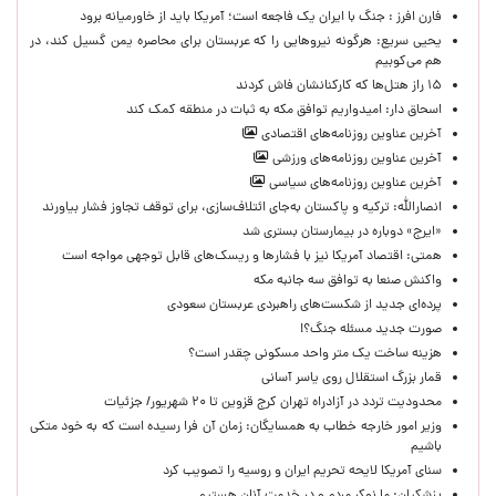
فارن افرز : جنگ با ایران یک فاجعه است؛ آمریکا باید از خاورمیانه برود
یحیی سریع: هرگونه نیروهایی را که عربستان برای محاصره یمن گسیل کند، در
هم می‌کوبیم
۱۵ راز هتل‌ها که کارکنانشان فاش کردند
اسحاق دار: امیدواریم توافق مکه به ثبات در منطقه کمک کند
آخرین عناوین روزنامه‌های اقتصادی
آخرین عناوین روزنامه‌های ورزشی
آخرین عناوین روزنامه‌های سیاسی
انصارالله: ترکیه و پاکستان به‌جای ائتلاف‌سازی، برای توقف تجاوز فشار بیاورند
«ایرج» دوباره در بیمارستان بستری شد
همتی: اقتصاد آمریکا نیز با فشارها و ریسک‌های قابل توجهی مواجه است
واکنش صنعا به توافق سه جانبه مکه
پرده‌ای جدید از شکست‌های راهبردی عربستان سعودی
صورت جدید مسئله جنگ؟!
هزینه ساخت یک متر واحد مسکونی چقدر است؟
قمار بزرگ استقلال روی یاسر آسانی
محدودیت تردد در آزادراه تهران کرج قزوین تا ۲۰ شهریور/ جزئیات
وزیر امور خارجه خطاب به همسایگان: زمان آن فرا رسیده است که به خود متکی
باشیم
سنای آمریکا لایحه تحریم ایران و روسیه را تصویب کرد