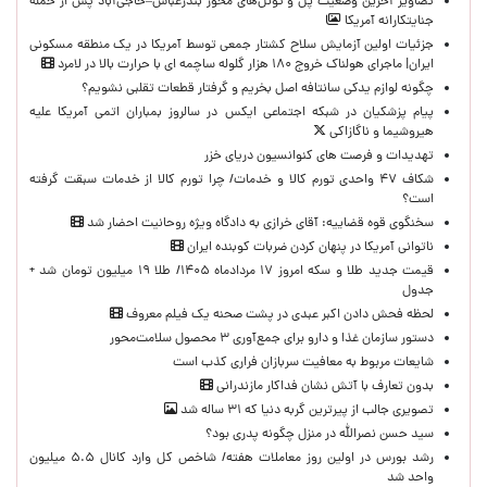
تصاویر آخرین وضعیت پل و تونل‌های محور بندرعباس–حاجی‌آباد پس از حمله
جنایتکارانه آمریکا
جزئیات اولین آزمایش سلاح کشتار جمعی توسط آمریکا در یک منطقه مسکونی
ایران| ماجرای هولناک خروج ۱۸۰ هزار گلوله ساچمه ای با حرارت بالا در لامرد
چگونه لوازم یدکی سانتافه اصل بخریم و گرفتار قطعات تقلبی نشویم؟
پیام پزشکیان در شبکه اجتماعی ایکس در سالروز بمباران اتمی آمریکا علیه
هیروشیما و ناگازاکی
تهدیدات و فرصت های کنوانسیون دریای خزر
شکاف ۴۷ واحدی تورم کالا و خدمات/ چرا تورم کالا از خدمات سبقت گرفته
است؟
سخنگوی قوه قضاییه: آقای خرازی به دادگاه ویژه روحانیت احضار شد
ناتوانی آمریکا در پنهان کردن ضربات کوبنده ایران
قیمت جدید طلا و سکه امروز ۱۷ مردادماه ۱۴۰۵/ طلا ۱۹ میلیون تومان شد +
جدول
لحظه‌ فحش دادن اکبر عبدی در پشت صحنه یک فیلم معروف
دستور سازمان غذا و دارو برای جمع‌آوری ۳ محصول سلامت‌محور
شایعات مربوط به معافیت سربازان فراری کذب است
بدون تعارف با آتش نشان فداکار مازندرانی
تصویری جالب از پیرترین گربه دنیا که ۳۱ ساله شد
سید حسن نصرالله در منزل چگونه پدری بود؟
رشد بورس در اولین روز معاملات هفته/ شاخص کل وارد کانال ۵.۵ میلیون
واحد شد