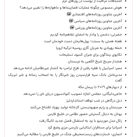
اشتباهات مراقبت از پوست در روزهای گرم
هوش مصنوعی چگونه عملیات فضاپیماها و ماهواره‌ها را تغییر می‌دهد؟
آخرین عناوین روزنامه‌های اقتصادی
آخرین عناوین روزنامه‌های سیاسی
آخرین عناوین روزنامه‌های ورزشی
حضرتی: دشمن را وادار به امضای تفاهم‌نامه کردیم
طعنه همتی به بسنت؛ پول‌هایمان دست خودمان است
حمله پهپادی به شریان گازی روسیه-ترکیه-اروپا
تکاپوی پنتاگون برای جبران کمبود تسلیحات
هشدار صریح شیخ الکعبی به عربستان
مصر: اسراییل با طفره رفتن از طرح ترامپ به کشتار غیرنظامیان ادامه می‌دهد
مدیرعامل بانک سپه فرارسیدن روز خبرنگار را به اصحاب رسانه و خبر تبریک
گفت
از دیوارهای ۲۰۱۹ تا پیمان مکه
حاجی‌دلیگانی: مجلس اجازه تصویب کنوانسیون دریای خزر را نمی‌دهد
دبل درگاهی در شب توقف استانداردلیژ
صربستان و رژیم صهیونیستی کارخانه تولید پهپاد افتتاح می‌کنند
یونان به دنبال گسترش حضور نظامی در خلیج فارس
رئال مدل مورینیو با برد به استقبال فصل جدید لالیگا رفت
اسپانیا برای مسافران ایتالیایی بازرسی مرزی وضع کرد
انصاری: خسارت‌های زیست‌محیطی جنگ در خلیج فارس را مطالبه‌ می‌کنیم