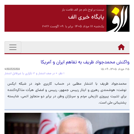
نیست بر لوح دلم جز الف قامت یار
پایگاه خبری الف
یک‌شنبه ۱۸ مرداد ۱۴۰۵ برابر با ۰۹ آگوست ۲۰۲۶
واکنش محمدجواد ظریف به تفاهم ایران و آمریکا
۲۵ خرداد ۱۴۰۵، ۱۵:۰۹
4050325059
۱ نظر، ۰ در صف انتشار و ۲ تکراری یا غیرقابل انتشار
محمدجواد ظریف با انتشار مطلبی در حساب کاربری خود در شبکه ایکس
نوشت: هوشمندی رهبری و ایثار رییس جمهور، رییس و اعضای هیأت مذاکره‌کننده
برای تثبیت پیروزی تاریخی مردم و سربازان وطن در برابر دو متجاوز اتمی، شایسته
پشتیبانی ملی است.