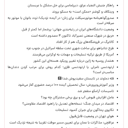
راهکار جنبش النجباء عراق، دیپلماسی برای حل مشکل با عربستان
ویتکاف و کوشنر «ممکن است» به مسکو بروند
صدورگواهینامه موتورسیکلت برای زنان؛ در آینده نزدیک/ تردد بانوان با موتور به‌
صرفه‌تر است
وضعیت دانشگاه‌های ایران در رتبه‌بندی جهانی؛ پرشمار اما کمتر از قبل
حریق در شهرک صنعتی نصیرآباد تاکنون ۴ مصدوم داشته است
کالابرگ در فروشگاه‌های بزرگ هم از کار افتاد
طرح نتانیاهو برای ساخت شهری تحت سلطه اسرائیل در جنوب غزه
آمریکا از طریق ترکیه تسلیحات و مهمات به اوکراین می‌فرستد
هشدار روسیه به ژاپن درباره تغییر رویکرد هسته‌ای این کشور
ارتودنسی نامرئی یا ارتودنسی فلزی؛ کدام روش برای مرتب کردن دندان‌ها
مناسب‌تر است؟
قله دماوند در تابستان سفیدپوش شد!
وزیر آموزش‌وپرورش: سال تحصیلی آینده ۱۰۰ درصد حضوری آغاز می‌شود
تاسیسات آرامکو منفجر شد
عامل افزایش قبوض آب و برق برخی مشترکان چه بود؟
اقتصاد در میدان جنگ؛ نسخه‌های تعدیل یا راهبرد اقتصاد مقاومتی؟
تکاپوی پنتاگون برای جبران کمبود تسلیحات
هوای تهران در وضعیت قابل‌قبول
عراقچی: مذاکرات با عمان برای تعیین مسیر موقت تقریبا به نتیجه نزدیک است