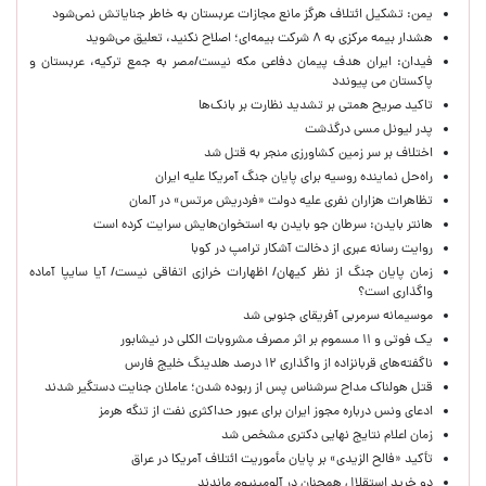
یمن: تشکیل ائتلاف هرگز مانع مجازات عربستان به خاطر جنایاتش نمی‌شود
هشدار بیمه مرکزی به ۸ شرکت بیمه‌ای؛ اصلاح نکنید، تعلیق می‌شوید
فیدان: ایران هدف پیمان دفاعی مکه نیست/مصر به جمع ترکیه، عربستان و
پاکستان می پیوندد
تاکید صریح همتی بر تشدید نظارت بر بانک‌ها
پدر لیونل مسی درگذشت
اختلاف بر سر زمین کشاورزی منجر به قتل شد
راه‌حل نماینده روسیه برای پایان جنگ آمریکا علیه ایران
تظاهرات هزاران نفری علیه دولت «فردریش مرتس» در آلمان
هانتر بایدن: سرطان جو بایدن به استخوان‌هایش سرایت کرده است
روایت رسانه عبری از دخالت آشکار ترامپ در کوبا
زمان پایان جنگ از نظر کیهان/ اظهارات خرازی اتفاقی نیست/ آیا سایپا آماده
واگذاری است؟
موسیمانه سرمربی آفریقای جنوبی شد
یک فوتی و ۱۱ مسموم بر اثر مصرف مشروبات الکلی در نیشابور
ناگفته‌های قربانزاده از واگذاری ۱۲ درصد هلدینگ خلیج فارس
قتل هولناک مداح سرشناس پس از ربوده شدن؛ عاملان جنایت دستگیر شدند
ادعای ونس درباره مجوز ایران برای عبور حداکثری نفت از تنگه هرمز
زمان اعلام نتایج نهایی دکتری مشخص شد
تأکید «فالح الزیدی» بر پایان مأموریت ائتلاف آمریکا در عراق
دو خرید استقلال همچنان در آلومینیوم ماندند