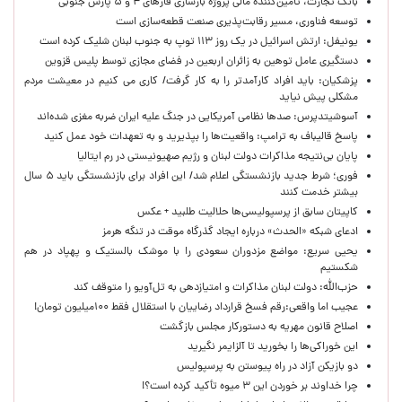
بانک تجارت، تأمین‌کننده مالی پروژه بازسازی فازهای ۴ و ۵ پارس جنوبی
توسعه فناوری، مسیر رقابت‌پذیری صنعت قطعه‌سازی است
یونیفل: ارتش اسرائیل در یک روز ۱۱۳ توپ به جنوب لبنان شلیک کرده است
دستگیری عامل توهین به زائران اربعین در فضای مجازی توسط پلیس قزوین
پزشکیان: باید افراد کارآمدتر را به کار گرفت/ کاری می کنیم در معیشت مردم
مشکلی پیش نیاید
آسوشیتدپرس: صدها نظامی آمریکایی در جنگ علیه ایران ضربه مغزی شده‌اند
پاسخ قالیباف به ترامپ: واقعیت‌ها را بپذیرید و به تعهدات خود عمل کنید
پایان بی‌نتیجه مذاکرات دولت لبنان و رژیم صهیونیستی در رم ایتالیا
فوری؛ شرط جدید بازنشستگی اعلام شد/ این افراد برای بازنشستگی باید ۵ سال
بیشتر خدمت کنند
کاپیتان سابق از پرسپولیسی‌ها حلالیت طلبید + عکس
ادعای شبکه «الحدث» درباره ایجاد گذرگاه موقت در تنگه هرمز
یحیی سریع: مواضع مزدوران سعودی را با موشک بالستیک و پهپاد در هم
شکستیم
حزب‌الله: دولت لبنان مذاکرات و امتیازدهی به تل‌آویو را متوقف کند
عجیب اما واقعی:رقم فسخ قرارداد رضاییان با استقلال فقط ۱۰۰میلیون تومان!
اصلاح قانون مهریه به دستورکار مجلس بازگشت
این خوراکی‌ها را بخورید تا آلزایمر نگیرید
دو بازیکن آزاد در راه پیوستن به پرسپولیس
چرا خداوند بر خوردن این ۳ میوه تأکید کرده است؟!