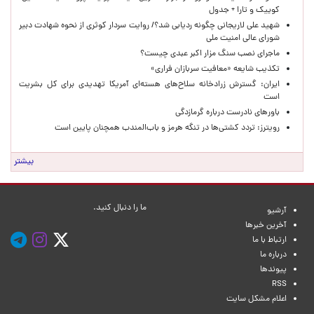
کوییک و تارا + جدول
شهید علی لاریجانی چگونه ردیابی شد؟/ روایت سردار کوثری از نحوه شهادت دبیر
شورای عالی امنیت ملی
ماجرای نصب سنگ مزار اکبر عبدی چیست؟
تکذیب شایعه «معافیت سربازان فراری»
ایران: گسترش زرادخانه سلاح‌های هسته‌ای آمریکا تهدیدی برای کل بشریت
است
باورهای نادرست درباره گرمازدگی
رویترز: تردد کشتی‌ها در تنگه هرمز و باب‌المندب همچنان پایین است
بیشتر
ما را دنبال کنید.
آرشیو
آخرین خبرها
ارتباط با ما
درباره ما
پیوندها
RSS
اعلام مشکل سایت