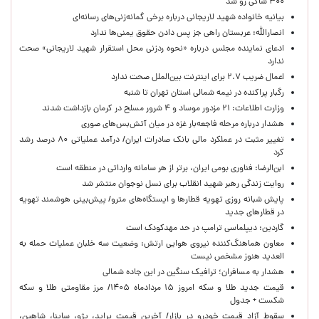
۳۰۰ شاکی رو شد
بیانیه خانواده شهید لاریجانی درباره برخی گمانه‌زنی‌های رسانه‌ای
انصارالله: عربستان راهی جز پس دادن حقوق یمنی‌ها ندارد
ادعای نماینده مجلس درباره «نحوه ردزنی محل استقرار شهید لاریجانی» صحت
ندارد
اعمال ضریب ۲.۷ برای اینترنت بین‌الملل صحت ندارد
رگبار پراکنده در نیمه شمالی استان تهران تا شنبه
وزارت اطلاعات: ۲۱ مزدور موساد و ۴ شرور مسلح در کرمان بازداشت شدند
هشدار درباره مرحله فاجعه‌بار غزه در میان آتش‌بس‌های صوری
تغییر مثبت در عملکرد مالی بانک صادرات ایران/ درآمد عملیاتی ۸۰ درصد رشد
کرد
ابن‌الرضا: فناوری بومی ایران، برتر از هر سامانه وارداتی در منطقه است
روایت زندگی رهبر شهید انقلاب برای نسل نوجوان منتشر شد
پایش شبانه روزی تهویه قطارها و ایستگاه‌های مترو/ پیش‌بینی هوشمند تهویه
در قطارهای جدید
گاردین: دیپلماسی ترامپ در حد مهدکودک است
معاون هماهنگ‌کننده نیروی هوایی ارتش: وضعیت سه خلبان عملیات حمله به
العدید هنوز مشخص نیست
هشدار به مسافران؛ ترافیک سنگین در این جاده شمالی
قیمت جدید طلا و سکه امروز ۱۵ مردادماه ۱۴۰۵/ مرز مقاومتی طلا و سکه
شکست + جدول
سقوط آزاد قیمت خودرو در بازار/ آخرین قیمت پراید، پژو، ساینا، شاهین،