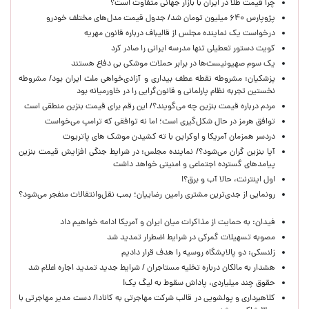
چرا قیمت طلا در ایران با بازار جهانی متفاوت است؟
پژوپارس ۶۴۰ میلیون تومان شد/ جدول قیمت مدل‌های مختلف خودرو
درخواست یک نماینده مجلس از قالیباف درباره قانون مهریه
کویت دستور تعطیلی تنها مدرسه ایرانی را صادر کرد
یک‌ سوم صهیونیست‌ها در برابر حملات موشکی بی دفاع هستند
پزشکیان: مشروطه نقطه عطف بیداری و آزادی‌خواهی ملت ایران بود/ مشروطه
نخستین تجربه نظام پارلمانی و قانون‌گرایی را در خاورمیانه بود
مردم درباره قیمت بنزین چه می‌گویند؟/ این رقم برای قیمت بنزین منطقی است
توافق هرمز در حال شکل‌گیری است؛ اما نه توافقی که ترامپ می‌خواست
دردسر همزمان آمریکا و اوکراین با ته کشیدن موشک های پاتریوت
آیا بنزین گران می‌شود؟/ نماینده مجلس: در شرایط جنگی افزایش قیمت بنزین
پیامدهای گسترده اجتماعی و امنیتی خواهد داشت
اول اینترنت، حالا آب و برق؟!
رونمایی از جدی‌ترین مشتری رامین رضاییان؛ بمب نقل‌وانتقالات منفجر می‌شود؟
فیدان: به حمایت از مذاکرات میان ایران و آمریکا ادامه خواهیم داد
مصوبه تسهیلات گمرکی در شرایط اضطرار تمدید شد
زلنسکی: دو پالایشگاه روسیه را هدف قرار دادیم
هشدار به مالکان درباره تخلیه مستاجران / شرایط جدید تمدید اجاره اعلام شد
حقوق چند میلیاردی، پاداش سقوط به لیگ یک!
کلاهبرداری و پولشویی در قالب شرکت مهاجرتی به کانادا/ دست مدیر مهاجرتی با