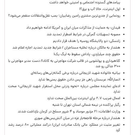
پیامدهای گسترده اجتماعی و امنیتی خواهد داشت
اول اینترنت، حالا آب و برق؟!
رونمایی از جدی‌ترین مشتری رامین رضاییان؛ بمب نقل‌وانتقالات منفجر می‌شود؟
فیدان: به حمایت از مذاکرات میان ایران و آمریکا ادامه خواهیم داد
مصوبه تسهیلات گمرکی در شرایط اضطرار تمدید شد
زلنسکی: دو پالایشگاه روسیه را هدف قرار دادیم
هشدار به مالکان درباره تخلیه مستاجران / شرایط جدید تمدید اجاره اعلام شد
حقوق چند میلیاردی، پاداش سقوط به لیگ یک!
کلاهبرداری و پولشویی در قالب شرکت مهاجرتی به کانادا/ دست مدیر مهاجرتی با
۳۰۰ شاکی رو شد
بیانیه خانواده شهید لاریجانی درباره برخی گمانه‌زنی‌های رسانه‌ای
انصارالله: عربستان راهی جز پس دادن حقوق یمنی‌ها ندارد
ادعای نماینده مجلس درباره «نحوه ردزنی محل استقرار شهید لاریجانی» صحت
ندارد
اعمال ضریب ۲.۷ برای اینترنت بین‌الملل صحت ندارد
رگبار پراکنده در نیمه شمالی استان تهران تا شنبه
وزارت اطلاعات: ۲۱ مزدور موساد و ۴ شرور مسلح در کرمان بازداشت شدند
هشدار درباره مرحله فاجعه‌بار غزه در میان آتش‌بس‌های صوری
تغییر مثبت در عملکرد مالی بانک صادرات ایران/ درآمد عملیاتی ۸۰ درصد رشد
کرد