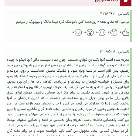
دیدگاه کاربران
ناشناس
۴۲۱۸۴۶۳
ترامپ اگه بخای بعد۶۰ روزحمله کنی باموشک قاره پیما مالاگا ونیویورک رامیزنیم
۰
۰
۰
۰
۰
ناشناس
۴۲۱۸۵۳۸
تجربه شده است آنها رکب زن قهاری هستند. چون تمام سیستم مالی آنها اینگونه چیده
شده است و خو گرفته اند. ما چنین اندیشه ای در ذهن نداریم چون به روش دین خود
رفتیم. پس لازم است مراقبت ویژه شود و تکنیک تحلیل حساسیت بر روی حروف و
کلمات و جای قرارگیری آنها انجام شود. باید هوش مصنوعی خاص خود داشته باشیم و
برای تحلیل و خواسته خودمان در پیمانها و قراردادها، تفاهم نامه ها از آن بهره ببریم.
آنها این کار را می کنند و به ما نمی گویند. به انحراف نرویم. در 60 روز و 1 دقیقه باید
عوارض جاری شود. تمدید نکنید. در برابر مکر آنها حساس باشید. مهمان نوازی شرق
بلایی برای ما در برابر اجرای سوئ استفاده غرب شده. مانند قانون خودشان با آنها
برخورد کنید. زیرا که خداوند می گوید هر کس را بنا به دینش مورد بازخواست قرار می
دهیم. همچنین رهبری در مورد رهبران و عاملین ایجاد فتنه گران داخلی، عمدی یا بازی
خورده که در میان صفوف انقلابی خود را جا می زنند و از همینجا مهلکترین ضربه را وارد
می کنند راهنمایی داشته باشند. هرچه زمان حساس‌ تر فتنه و جدایی صفوف توسط
شیاطین بیشتر می شود. جنگ نشد در ایجاد فتنه راهبرد خودشان را جستجو می کنند.
اگر در میدان کسانی ایجاد مجهول می کنند باید خواسته شوند و در برابر نخبه گان