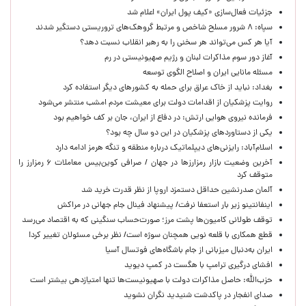
جزئیات فعال‌سازی «کیف پول ایران» اعلام شد
سپاه: ۸ شرور مسلح شاخص و مرتبط گروهک‌های تروریستی دستگیر شدند
آیا هر کس می‌تواند هر سخنی را به رهبر انقلاب نسبت دهد؟
آغاز دور سوم مذاکرات لبنان و رژیم صهیونیستی در رم
مسئله مانایی ایران و اصلاح الگوی توسعه
بغداد: نباید از خاک عراق برای حمله به کشورهای دیگر استفاده کرد
روایت پزشکیان از اقدامات دولت برای معیشت مردم امشب منتشر می‌شود
فرمانده نیروی هوایی ارتش: در دفاع از ایران، جان بر کف خواهیم بود
یکی از دستاوردهای پزشکیان در این دو سال چه بود؟
اسلام‌آباد: رایزنی‌های دیپلماتیک درباره منطقه و تنگه هرمز ادامه دارد
آخرین وضعیت بازار رمزارزها در جهان / صرافی کوین‌بیس معاملات ۶ رمزارز را
متوقف کرد
آلمان صدرنشین حداقل دستمزد اروپا از نظر قدرت خرید شد
اینفانتینو زیر بار استعفا نرفت/ پیشنهاد فینال جام جهانی در مراکش
توقف طولانی کامیون‌ها پشت مرز؛ صورت‌حساب سنگینی که به اقتصاد می‌رسد
قطع همکاری با قلعه نویی همچنان سوژه است/ نظر برخی مسئولان تغییر کرد!
ایران به‌دنبال میزبانی از جام باشگاه‌های فوتسال آسیا
افشای درگیری ترامپ با هگست در کمپ دیوید
حزب‌الله: حاصل مذاکرات دولت با صهیونیست‌ها تنها امتیازدهی‌ بیشتر است
صدای انفجار در پاکدشت شنیدید نگران نشوید