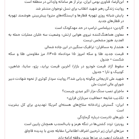
ابن‌الرضا: فناوری بومی ایران، برتر از هر سامانه وارداتی در منطقه است
روایت زندگی رهبر شهید انقلاب برای نسل نوجوان منتشر شد
پایش شبانه روزی تهویه قطارها و ایستگاه‌های مترو/ پیش‌بینی هوشمند تهویه
در قطارهای جدید
گاردین: دیپلماسی ترامپ در حد مهدکودک است
معاون هماهنگ‌کننده نیروی هوایی ارتش: وضعیت سه خلبان عملیات حمله به
العدید هنوز مشخص نیست
هشدار به مسافران؛ ترافیک سنگین در این جاده شمالی
قیمت جدید طلا و سکه امروز ۱۵ مردادماه ۱۴۰۵/ مرز مقاومتی طلا و سکه
شکست + جدول
سقوط آزاد قیمت خودرو در بازار/ آخرین قیمت پراید، پژو، ساینا، شاهین،
کوییک و تارا + جدول
شهید علی لاریجانی چگونه ردیابی شد؟/ روایت سردار کوثری از نحوه شهادت دبیر
شورای عالی امنیت ملی
ماجرای نصب سنگ مزار اکبر عبدی چیست؟
تکذیب شایعه «معافیت سربازان فراری»
ایران: گسترش زرادخانه سلاح‌های هسته‌ای آمریکا تهدیدی برای کل بشریت
است
باورهای نادرست درباره گرمازدگی
رویترز: تردد کشتی‌ها در تنگه هرمز و باب‌المندب همچنان پایین است
مرزهای ایران زیر ذره‌بین اشراف اطلاعاتی/ مقابله جدی با پدیده قاچاق
خدمات اربعین در مرزها بدون وقفه ادامه دارد