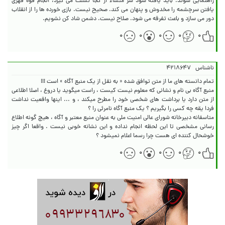
راهنمایی شوند. باید یافته شود سر منشاء از کجا نشئت می گیرد، انجام قوه قهری
یافتن سرچشمه را مخدوش و پنهان می کند. صحیح نیست. بازی خورده ها را از انقلاب
دور می سازد و باعث تفرقه می شود. صلاح نیست. دشمن شاد کن نشویم.
۰
۰
۰
۰
۰
ناشناس
۴۲۱۸۶۴۷
منبع آگاه بی نام و نشانی که معلوم نیست کیست ، راست میگوید یا دروغ ، اصلا اطلاعی
از متن دارد یا برداشت های شخصی خود را مطرح میکند ، و ... اینها واقعیت نداشت
متاسفانه دبیرخانه شورای عالی امنیت ملی به عنوان منبع معتبر و آگاه ، هیچ گونه اطلاع
رسانی مشخصی تا این لحظه انجام نداده و این نشانه خوبی نیست . واقعا اگر چیز
خوشحال کننده ای هست چرا رسما اعلام نمیشود ؟
۰
۰
۰
۰
۰