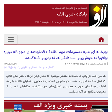
نیست بر لوح دلم جز الف قامت یار
پایگاه خبری الف
یک‌شنبه ۱۸ مرداد ۱۴۰۵ برابر با ۰۹ آگوست ۲۰۲۶
توپخانه ای علیه تصمیمات مهم نظام؟!/ قضاوت‌های عجولانه درباره
توافق/ نه خوش‌بینی ساده‌انگارانه، نه بدبینی فلج‌کننده
گروه سیاسی الف،
۲۵ خرداد ۱۴۰۵، ۲۰:۳۰
4050325034
۲ نظر، ۰ در صف انتشار و ۱ تکراری یا غیرقابل انتشار
هر روز اخبار فراوانی در رسانه‌ها منتشر می‌شود که دنبال‌کردن آن‌ها ـ حتی برای آنانی
که اهل مطالعه اخبار هستند‌ ـ کار دشواری است. بسته خبری ـ تحلیلی «الف» با رصد
اخبار، رویدادهای مهم و همچنین تحلیل‌های صورت‌گرفته، مخاطبان خود را از
مهم‌ترین وقایع روز آگاه می‌کند.