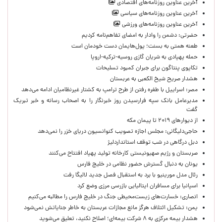
آخرین عناوین روزنامه‌های اقتصادی
آخرین عناوین روزنامه‌های سیاسی
آخرین عناوین روزنامه‌های ورزشی
حضرتی: دشمن را وادار به امضای تفاهم‌نامه کردیم
طعنه همتی به بسنت؛ پول‌هایمان دست خودمان است
حمله پهپادی به شریان گازی روسیه-ترکیه-اروپا
تکاپوی پنتاگون برای جبران کمبود تسلیحات
هشدار صریح شیخ الکعبی به عربستان
مصر: اسراییل با طفره رفتن از طرح ترامپ به کشتار غیرنظامیان ادامه می‌دهد
مدیرعامل بانک سپه فرارسیدن روز خبرنگار را به اصحاب رسانه و خبر تبریک
گفت
از دیوارهای ۲۰۱۹ تا پیمان مکه
حاجی‌دلیگانی: مجلس اجازه تصویب کنوانسیون دریای خزر را نمی‌دهد
دبل درگاهی در شب توقف استانداردلیژ
صربستان و رژیم صهیونیستی کارخانه تولید پهپاد افتتاح می‌کنند
یونان به دنبال گسترش حضور نظامی در خلیج فارس
رئال مدل مورینیو با برد به استقبال فصل جدید لالیگا رفت
اسپانیا برای مسافران ایتالیایی بازرسی مرزی وضع کرد
انصاری: خسارت‌های زیست‌محیطی جنگ در خلیج فارس را مطالبه‌ می‌کنیم
یمن: تشکیل ائتلاف هرگز مانع مجازات عربستان به خاطر جنایاتش نمی‌شود
هشدار بیمه مرکزی به ۸ شرکت بیمه‌ای؛ اصلاح نکنید، تعلیق می‌شوید