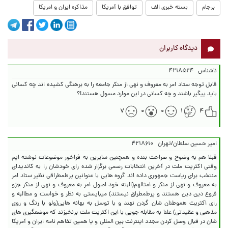
برجام
بسته خبری الف
توافق با آمریکا
مذاکره ایران و امریکا
دیدگاه کاربران
ناشناس
۴۲۱۸۵۲۴
قابل توجه ستاد امر به معروف و نهی از منکر جامعه را به برهنگی کشیده اند چه کسانی
باید پیگیر باشند و چه کسانی در این موارد مسول هستند!؟
۷
۰
۰
۱
۴
امیر حسین سلطان/تهران
۴۲۱۸۶۱۰
قبلا هم به وضوح و صراحت بنده و همچنین سایرین به فراخور موضوعات نوشته ایم
وقتی اکثریت ملت در آخرین انتخابات رسمی برگزار شده رای خودشان را به کاندیدای
منتخب برای ریاست جمهوری داده اند گروه هایی با عنوانین پرطمطراقی نظیر ستاد امر
به معروف و نهی از منکر و امثالهم(البته خود اصول امر به معروف و نهی از منکر جزو
فروع دین دین هستند و پرطمطراق نیستند) میبایستی به نظر و خواست و مطالبه و
رای اکثریت هموطنان شان گردن نهند و با توسل به بهانه هایی(ولو با رنگ و روی
مذهبی و عقیدتی) علنا به مقابله جویی با این اکثریت ملت برنخیزند که موضعگیری های
شان در قبال وصل کردن مجدد اینترنت بین المللی و یا همین تفاهم نامه ایران و آمریکا