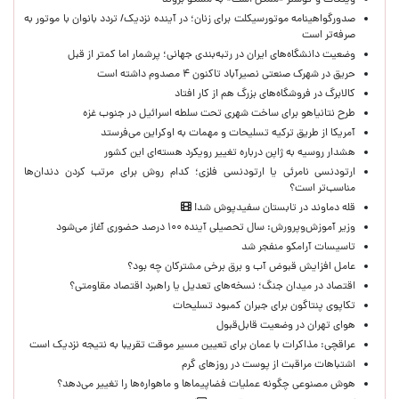
ویتکاف و کوشنر «ممکن است» به مسکو بروند
صدورگواهینامه موتورسیکلت برای زنان؛ در آینده نزدیک/ تردد بانوان با موتور به‌
صرفه‌تر است
وضعیت دانشگاه‌های ایران در رتبه‌بندی جهانی؛ پرشمار اما کمتر از قبل
حریق در شهرک صنعتی نصیرآباد تاکنون ۴ مصدوم داشته است
کالابرگ در فروشگاه‌های بزرگ هم از کار افتاد
طرح نتانیاهو برای ساخت شهری تحت سلطه اسرائیل در جنوب غزه
آمریکا از طریق ترکیه تسلیحات و مهمات به اوکراین می‌فرستد
هشدار روسیه به ژاپن درباره تغییر رویکرد هسته‌ای این کشور
ارتودنسی نامرئی یا ارتودنسی فلزی؛ کدام روش برای مرتب کردن دندان‌ها
مناسب‌تر است؟
قله دماوند در تابستان سفیدپوش شد!
وزیر آموزش‌وپرورش: سال تحصیلی آینده ۱۰۰ درصد حضوری آغاز می‌شود
تاسیسات آرامکو منفجر شد
عامل افزایش قبوض آب و برق برخی مشترکان چه بود؟
اقتصاد در میدان جنگ؛ نسخه‌های تعدیل یا راهبرد اقتصاد مقاومتی؟
تکاپوی پنتاگون برای جبران کمبود تسلیحات
هوای تهران در وضعیت قابل‌قبول
عراقچی: مذاکرات با عمان برای تعیین مسیر موقت تقریبا به نتیجه نزدیک است
اشتباهات مراقبت از پوست در روزهای گرم
هوش مصنوعی چگونه عملیات فضاپیماها و ماهواره‌ها را تغییر می‌دهد؟