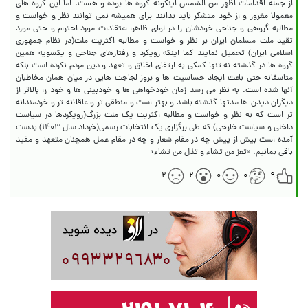
از جمله اقدامات اظهر من الشمس اینگونه گروه ها بوده و هست. اما این گروه های
معمولا مغرور و از خود متشکر باید بدانند برای همیشه نمی توانند نظر و خواست و
مطالبه گروهی و جناحی خودشان را در لوای ظاهرا اعتقادات مورد احترام و حتی مورد
تقید ملت مسلمان ایران بر نظر و خواست و مطالبه اکثریت ملت(در نظام جمهوری
اسلامی ایران) تحمیل نمایند کما اینکه رویکرد و رفتارهای جناحی و یکسویه همین
گروه ها در گذشته نه تنها کمکی به ارتقای اخلاق و تعهد و دین مردم نکرده است بلکه
متاسفانه حتی باعث ایجاد حساسیت ها و بروز لجاجت هایی در میان همان مخاطبان
آنها شده است. به نظر می رسد زمان خودخواهی ها و خودبینی ها و خود را بالاتر از
دیگران دیدن ها مدتها گذشته باشد و بهتر است و منطقی تر و عاقلانه تر و خردمندانه
تر است که به نظر و خواست و مطالبه اکثریت یک ملت بزرگ(رویکردها در سیاست
داخلی و سیاست خارحی) که طی برگزاری یک انتخابات رسمی(خرداد سال ۱۴۰۳) بدست
آمده است بیش از پیش چه در مقام شعار و چه در مقام عمل همچنان متعهد و مقید
باقی بمانیم. «تعز من تشاء و تذل من تشاء»
۲
۲
۰
۰
۹