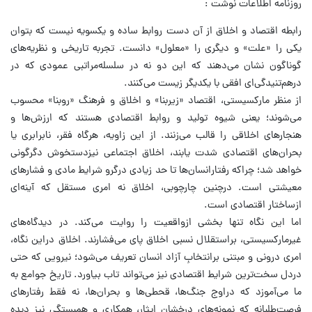
روزنامه اطلاعات نوشت :
رابطه اقتصاد و اخلاق از آن دست روابط ساده و یکسویه نیست که بتوان
یکی را «علت» و دیگری را «معلول» دانست. تجربه تاریخی و نظریه‌های
گوناگون نشان می‌دهند که این دو نه در سلسله‌مراتبی عمودی که در
درهم‌تنیدگی‌ای افقی با یکدیگر زیست می‌کنند.
از منظر مارکسیستی، اقتصاد «زیربنا» و اخلاق و فرهنگ «روبنا» محسوب
می‌شوند؛ یعنی شیوه تولید و روابط اقتصادی هستند که ارزش‌ها و
هنجارهای اخلاقی را قالب می‌زنند. از این زاویه، هرگاه فقر، نابرابری یا
بحران‌های اقتصادی شدت یابند، اخلاق اجتماعی نیزدستخوش دگرگونی
خواهد شد؛ چراکه رفتارانسان‌ها تا حد زیادی درگرو شرایط مادی و فشارهای
معیشتی است. درچنین چارچوبی، اخلاق نه امری مستقل که آینه‌ای
ازساختار اقتصادی است.
اما این نگاه تنها بخشی ازواقعیت را روایت می‌کند. در دیدگاه‌های
غیرمارکسیستی، براستقلال نسبی اخلاق پای می‌فشارند. اخلاق دراین نگاه،
امری درونی و مبتنی برانتخابِ آزاد انسان تعریف می‌شود؛ نیرویی که حتی
دردل سخت‌ترین شرایط اقتصادی نیز می‌تواند تاب بیاورد. تاریخ جوامع به
ما می‌آموزد که دراوج جنگ‌ها، قحطی‌ها و بحران‌ها، نه فقط رفتارهای
فرصت‌طلبانه که نمونه‌های درخشان ایثار، همکاری و همبستگی نیز دیده