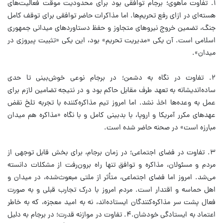
۱. تفاوت ماهوی؛ برجام توافقی بود برای محدودیت موقت فعالیت‌های
هسته‌ای در ازای رفع تحریم‌ها. اما مذاکرات حاضر توافقی برای توقف کامل
جنگ، تضمین خروج نیروهای متجاوز و حفظ دستاوردهای میدانی جمهوری
اسلامی است. آن یکی «مدیریت تحریم» بود، این یکی «تثبیت پیروزی در
میدان».
۲. تفاوت در نگاه به دشمن؛ در برجام نوعی خوش‌بینی تا حدی
ساده‌اندیشانه به تعهد طرف مقابل حاکم بود و در نتیجه تضامین لازم برای
عمل به وعده‌ها اخذ نشد. اما امروز تیم مذاکره‌کننده با تجربه تلخ نقض
عهدهای مکرر آمریکا و اروپا، با بدبینی کامل و با نگاه «مذاکره هم میدان
مبارزه است» در صحنه حاضر شده است.
۳. تفاوت در فضای اجتماعی؛ در زمان برجام، برای بخش قابل توجهی از
مردم و مسئولان، مذاکره و توافق تنها راه برون‌رفت از مشکلات دانسته
می‌شد. امروز اما فضای اجتماعی، متأثر از ملتی مبعوث‌شده، در میدان و
اهل حماسه و اقتدار است. مردم امروز با درک تجارب قبلی و به صورت
فعال پشت سر مذاکره‌کنندگان ایستاده‌اند، نه به امید معجزه، که به خاطر
اعتماد به ایستادگی خودشان.۴. تفاوت در موازنه قدرت؛ در برجام به دلیل