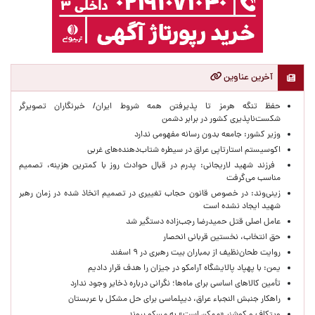
آخرین عناوین
حفظ تنگه هرمز تا پذیرفتن همه شروط ایران/ خبرنگاران تصویرگر
شکست‌ناپذیری کشور در برابر دشمن
وزیر کشور: جامعه بدون رسانه مفهومی ندارد
اکوسیستم استارتاپی عراق در سیطره شتاب‌دهنده‌‌های غربی
فرزند شهید لاریجانی: پدرم در قبال حوادث روز با کمترین هزینه، تصمیم
مناسب می‌گرفت
زینی‌وند: در خصوص قانون حجاب تغییری در تصمیم اتخاذ شده در زمان رهبر
شهید ایجاد نشده است
عامل اصلی قتل حمیدرضا رجب‌زاده دستگیر شد
حق انتخاب، نخستین قربانی انحصار
روایت طحان‌نظیف از بمباران بیت رهبری در ۹ اسفند
یمن: با پهپاد پالایشگاه آرامکو در جیزان را هدف قرار دادیم
تأمین کالاهای اساسی برای ماه‌ها؛ نگرانی درباره ذخایر وجود ندارد
راهکار جنبش النجباء عراق، دیپلماسی برای حل مشکل با عربستان