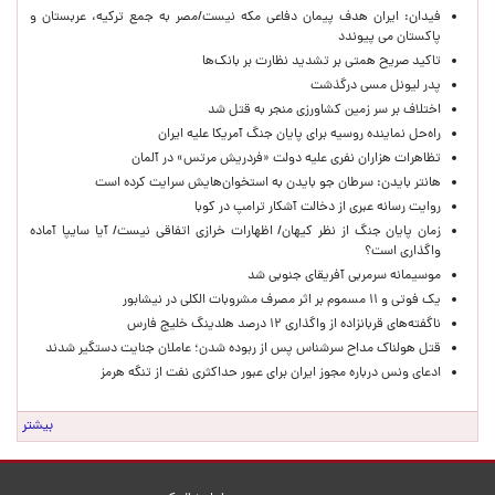
فیدان: ایران هدف پیمان دفاعی مکه نیست/مصر به جمع ترکیه، عربستان و
پاکستان می پیوندد
تاکید صریح همتی بر تشدید نظارت بر بانک‌ها
پدر لیونل مسی درگذشت
اختلاف بر سر زمین کشاورزی منجر به قتل شد
راه‌حل نماینده روسیه برای پایان جنگ آمریکا علیه ایران
تظاهرات هزاران نفری علیه دولت «فردریش مرتس» در آلمان
هانتر بایدن: سرطان جو بایدن به استخوان‌هایش سرایت کرده است
روایت رسانه عبری از دخالت آشکار ترامپ در کوبا
زمان پایان جنگ از نظر کیهان/ اظهارات خرازی اتفاقی نیست/ آیا سایپا آماده
واگذاری است؟
موسیمانه سرمربی آفریقای جنوبی شد
یک فوتی و ۱۱ مسموم بر اثر مصرف مشروبات الکلی در نیشابور
ناگفته‌های قربانزاده از واگذاری ۱۲ درصد هلدینگ خلیج فارس
قتل هولناک مداح سرشناس پس از ربوده شدن؛ عاملان جنایت دستگیر شدند
ادعای ونس درباره مجوز ایران برای عبور حداکثری نفت از تنگه هرمز
بیشتر