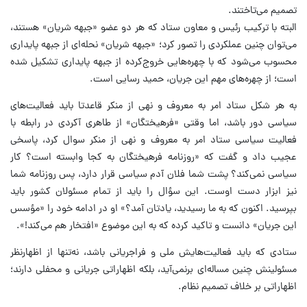
تصمیم می‌تاختند.
البته با ترکیب رئیس و معاون ستاد که هر دو عضو «جبهه شریان» هستند،
می‌توان چنین عملکردی را تصور کرد؛ «جبهه شریان» نحله‌ای از جبهه پایداری
محسوب می‌شود که با چهره‌هایی خروج‌کرده از جبهه پایداری تشکیل شده
است؛ از چهره‌های مهم این جریان، حمید رسایی است.
به هر شکل ستاد امر به معروف و نهی از منکر قاعدتا باید فعالیت‌های
سیاسی دور باشد، اما وقتی «فرهیختگان» از طاهری آکردی در رابطه با
فعالیت سیاسی ستاد امر به معروف و نهی از منکر سوال کرد، پاسخی
عجیب داد و گفت که «روزنامه فرهیختگان به کجا وابسته است؟ کار
سیاسی نمی‌کند؟ پشت شما فلان آدم سیاسی قرار دارد، پس روزنامه شما
نیز ابزار دست اوست. این سؤال را باید از تمام مسئولان کشور باید
بپرسید. اکنون که به ما رسیدید، یادتان آمد؟» او در ادامه خود را «مؤسس
این جریان» دانست و تاکید کرده که به این موضوع «افتخار هم می‌کند!».
ستادی که باید فعالیت‌هایش ملی و فراجریانی باشد، نه‌تنها از اظهارنظر
مسئولینش چنین مساله‌ای برنمی‌آید، بلکه اظهاراتی جریانی و محفلی دارند؛
اظهاراتی بر خلاف تصمیم نظام.