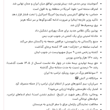
آسوشیتد پرس مدعی شد: پیش‌نویس توافق میان ایران و عمان نهایی شد
اعتراف منشه امیر؛ نفوذ آمریکا در منطقه رو به افول است
حماس: به توافق آتش‌بس پایبندیم/ آمریکا اسرائیل را تحت فشار قرار دهد
تاکید وزیر خارجه ایتالیا بر ضرورت ادامه گفت‌وگوها بر سر تنگه هرمز
برق پرمصرف‌ها گران شد
پوتین یگان نظامی جدید برای جنگ پهپادی تشکیل داد
حادثه امنیتی برای یک کشتی در جنوب غرب یمن
منبع پاکستانی به ریانووستی: عراقچی جمعه به پاکستان سفر می‌کند
اصابت صاعقه در «جارکند» هند ۱۴ کشته برجای گذاشت
کشته و زخمی شدن ۹ سرباز صهیونیست در جنوب لبنان
رشد ۱۳۰ هزار واحدی بورس
حق بیمه تولیدی بیمه ملت در چهار ماه نخست امسال از ۱۴.۵ همت گذشت/
رشد ۹۰ درصدی نسبت به مدت مشابه سال گذشته
۲ سوتفاهم بزرگ در مورد رویکرد ترامپ به ایران
میانکاله در آتش
سی‌ان‌ان: بیم کشورهای عربی از انتقام ایران ترامپ را از حمله منصرف کرد
اعتبار یک نظرسنجی چگونه ارزیابی می‌شود؟
روحانی: یادگار رهبر شهید در تاریخ، تسلیم نشدن است/ تمام ادعاهای ترامپ،
حرف‌های توخالی است
مخالفت نمایندگان پارلمان عراق با سفر الزیدی به عربستان