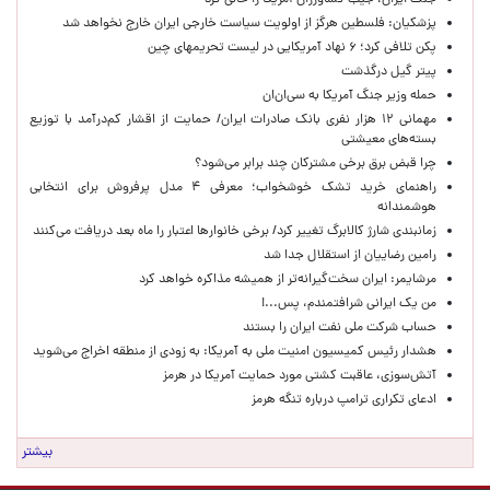
جنگ ایران، جیب کشاورزان آمریکا را خالی کرد
پزشکیان: فلسطین هرگز از اولویت سیاست خارجی ایران خارج نخواهد شد
پکن تلافی کرد؛ ۶ نهاد آمریکایی در لیست تحریمهای چین
پیتر گیل درگذشت
حمله وزیر جنگ آمریکا به سی‌ان‌ان
مهمانی ۱۲ هزار نفری بانک صادرات ایران/ حمایت از اقشار کم‌درآمد با توزیع
بسته‌های معیشتی
چرا قبض برق برخی مشترکان چند برابر می‌شود؟
راهنمای خرید تشک خوشخواب؛ معرفی ۴ مدل پرفروش برای انتخابی
هوشمندانه
زمانبندی شارژ کالابرگ تغییر کرد/ برخی خانوارها اعتبار را ماه بعد دریافت می‌کنند
رامین رضاییان از استقلال جدا شد
مرشایمر: ایران سخت‌گیرانه‌تر از همیشه مذاکره خواهد کرد
من یک ایرانی شرافتمندم، پس...!
حساب‌ شرکت ملی نفت ایران را بستند
هشدار رئیس کمیسیون امنیت ملی به آمریکا: به زودی از منطقه اخراج می‌شوید
آتش‌سوزی، عاقبت کشتی مورد حمایت آمریکا در هرمز
ادعای تکراری ترامپ درباره تنگه هرمز
بیشتر