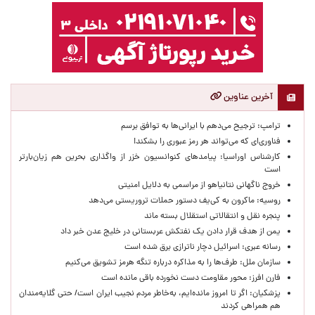
آخرین عناوین
ترامپ: ترجیح می‌دهم با ایرانی‌‌ها به توافق برسم
فناوری‌ای که می‌تواند هر رمز عبوری را بشکند!
کارشناس اوراسیا: پیامدهای کنوانسیون خزر از واگذاری بحرین هم زیان‌بارتر
است
خروج ناگهانی نتانیاهو از مراسمی به دلایل امنیتی
روسیه: ماکرون به کی‌یف دستور حملات تروریستی می‌دهد
پنجره‌ نقل و انتقالاتی استقلال بسته ماند
یمن از هدف قرار دادن یک نفتکش عربستانی در خلیج عدن خبر داد
رسانه عبری: اسرائیل دچار ناترازی برق شده است
سازمان ملل: طرف‌ها را به مذاکره درباره تنگه هرمز تشویق می‌کنیم
فارن افرز: محور مقاومت دست نخورده باقی مانده است
پزشکیان: اگر تا امروز مانده‌ایم، به‌خاطر مردم نجیب ایران است/ حتی گلایه‌مندان
هم همراهی کردند