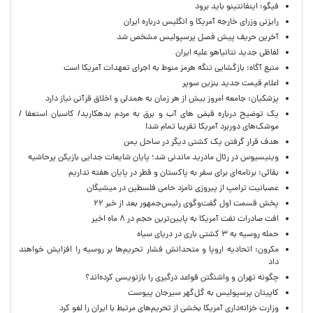
فیگو: اینفانتینو باید برود
رایزنی وزرای خارجه آمریکا و انگلیس درباره ایران
آخرین حریف پیش فصل پرسپولیس مشخص شد
لفاظی جدید نتانیاهو علیه ایران
منبع آگاه: بازگشایی تنگه هرمز منوط به اجرای تعهدات آمریکا است
اعلام قیمت جدید بنزین سوپر
پزشکیان: جامعه امروز بیش از هر زمان به همدلی و اخلاق قرآنی نیاز دارد
یک توضیح درباره قبض های آب و برق به مردم بدهکارید/ کاسبان استعفا /
موشک‌های دوربرد آمریکا تقریبا تمام شد!
هدف قرار گرفتن یک کشتی دیگر در ساحل یمن
وینیسیوس در رئال مادرید ماندنی شد؛ پایان شایعات جدایی بازیکن پرحاشیه
بقائی: برنامه‌ای برای سفر به پاکستان و قطر در پایان هفته نداریم
عصبانیت ترامپ از پیروزی نامزد حامی فلسطین در میشیگان
پخش قسمت اول گفت‌وگوی رئیس‌جمهور بعد از خبر ۲۲
افت صادرات نفت آمریکا به پایین‌ترین حجم در ۸ ماه اخیر
حمله روسیه به ۳ کشتی باری در دریای سیاه
مکرون: اتحادیه اروپا و متحدانش فشار تحریم‌ها بر روسیه را افزایش خواهند
داد
چگونه تهران و واشنگتن قواعد درگیری را بازنویسی کرده‌اند؟
کاپیتان پرسپولیس به گل‌گهر سیرجان پیوست
وزارت خزانه‌داری آمریکا بخشی از تحریم‌های مرتبط با ایران را لغو کرد