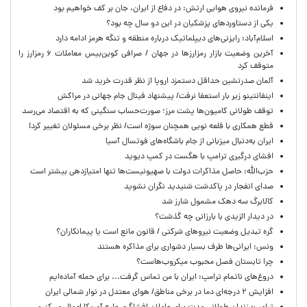
فرمانده نیروی هوایی ارتش: در دفاع از ایران، جان بر کف خواهیم بود
یکی از دستاوردهای پزشکیان در این دو سال چه بود؟
اسلام‌آباد: رایزنی‌های دیپلماتیک درباره منطقه و تنگه هرمز ادامه دارد
آخرین وضعیت بازار رمزارزها در جهان / صرافی کوین‌بیس معاملات ۶ رمزارز را
متوقف کرد
آلمان صدرنشین حداقل دستمزد اروپا از نظر قدرت خرید شد
اینفانتینو زیر بار استعفا نرفت/ پیشنهاد فینال جام جهانی در مراکش
توقف طولانی کامیون‌ها پشت مرز؛ صورت‌حساب سنگینی که به اقتصاد می‌رسد
قطع همکاری با قلعه نویی همچنان سوژه است/ نظر برخی مسئولان تغییر کرد!
ایران به‌دنبال میزبانی از جام باشگاه‌های فوتسال آسیا
افشای درگیری ترامپ با هگست در کمپ دیوید
حزب‌الله: حاصل مذاکرات دولت با صهیونیست‌ها تنها امتیازدهی‌ بیشتر است
صدای انفجار در پاکدشت شنیدید نگران نشوید
کالابرگ سه دهک مشمول شارز شد
در دیدار الزیدی با بارزانی چه گذشت؟
گره تبدیل وضعیت نیروهای شرکتی / قانون مانع است یا پیمانکاران؟
ونس: ایرانی‌ها طرف بسیار دشواری برای مذاکره هستند
چرا تابستان فصل محبوب میکروب‌هاست؟
دروغ‌های ناتمام ترامپ: ایران با من تماس گرفت... برای حمله آماده‌ایم
افزایش ۲ درجه‌ای دما در برخی مناطق/ هوای معتدل در نوار شمالی ایران