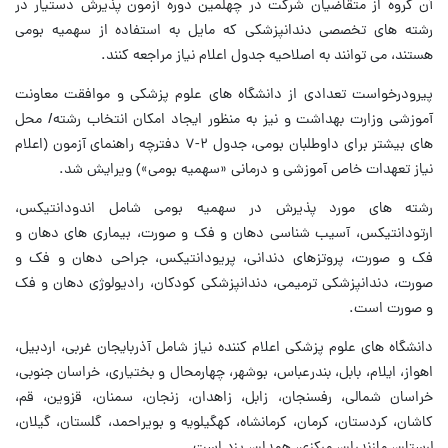
آن گروه از متقاضیان شرکت در چهلمین دوره آزمون پذیرش دستیار در
رشته های تخصصی دندانپزشکی که مایل به استفاده از سهمیه بومی
هستند، می توانند به اصلاحیه جدول اعلام نیاز مراجعه کنند.
پیرودرخواست تعدادی از دانشگاه های علوم پزشکی و موافقت معاونت
آموزشی وزارت بهداشت و نیز به منظور ایجاد امکان انتخاب رشته/ محل
های بیشتر برای داوطلبان بومی، جدول ۲-۷ دفترچه راهنمای آزمون (اعلام
نیاز تعهدات خاص آموزشی و درمانی «سهمیه بومی») ویرایش شد.
رشته های مورد پذیرش در سهمیه بومی شامل اندودانتیکس،
ارتودانتیکس، آسیب شناسی دهان و فک و صورت، بیماری های دهان و
فک و صورت، پروتزهای دندانی، پریودانتیکس، جراحی دهان و فک و
صورت، دندانپزشکی ترمیمی، دندانپزشکی کودکان، رادیولوژی دهان و فک
و صورت است.
دانشگاه های علوم پزشکی اعلام کننده نیاز شامل آذربایجان غربی، اردبیل،
اهواز، ایلام، بابل، بندرعباس، بوشهر، چهارمحال و بختیاری، خراسان جنوبی،
خراسان شمالی، رفسنجان، زابل، زاهدان، زنجان، سمنان، قزوین، قم،
کاشان، کردستان، کرمان، کرمانشاه، کهگیلویه و بویراحمد، گلستان، گیلان،