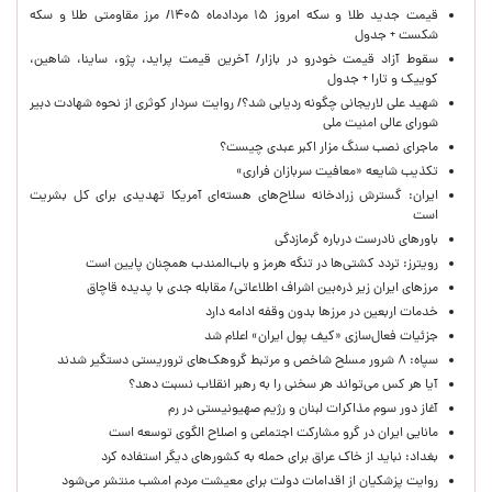
قیمت جدید طلا و سکه امروز ۱۵ مردادماه ۱۴۰۵/ مرز مقاومتی طلا و سکه
شکست + جدول
سقوط آزاد قیمت خودرو در بازار/ آخرین قیمت پراید، پژو، ساینا، شاهین،
کوییک و تارا + جدول
شهید علی لاریجانی چگونه ردیابی شد؟/ روایت سردار کوثری از نحوه شهادت دبیر
شورای عالی امنیت ملی
ماجرای نصب سنگ مزار اکبر عبدی چیست؟
تکذیب شایعه «معافیت سربازان فراری»
ایران: گسترش زرادخانه سلاح‌های هسته‌ای آمریکا تهدیدی برای کل بشریت
است
باورهای نادرست درباره گرمازدگی
رویترز: تردد کشتی‌ها در تنگه هرمز و باب‌المندب همچنان پایین است
مرزهای ایران زیر ذره‌بین اشراف اطلاعاتی/ مقابله جدی با پدیده قاچاق
خدمات اربعین در مرزها بدون وقفه ادامه دارد
جزئیات فعال‌سازی «کیف پول ایران» اعلام شد
سپاه: ۸ شرور مسلح شاخص و مرتبط گروهک‌های تروریستی دستگیر شدند
آیا هر کس می‌تواند هر سخنی را به رهبر انقلاب نسبت دهد؟
آغاز دور سوم مذاکرات لبنان و رژیم صهیونیستی در رم
مانایی ایران در گرو مشارکت اجتماعی و اصلاح الگوی توسعه است
بغداد: نباید از خاک عراق برای حمله به کشورهای دیگر استفاده کرد
روایت پزشکیان از اقدامات دولت برای معیشت مردم امشب منتشر می‌شود