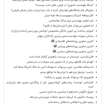
ترامپ: زندان طولانی مدت برای عاملان افشاگری‌ علیه آمریکا اعمال می‌کنیم
"شبکه هوشمند کشوری" در قبض تلفن ثابت چیست؟
سازوکار جام باشگاه‌های فوتسال آسیا با یک تیم ایرانی/ پایان بازیکن قرضی؟
کلان‌توطئه آمریکا و صهیونیست‌ها علیه ایران
خبر خوش بهزیستی برای مراکز توانبخشی
آیا فناوری می‌تواند جای آتش‌نشان‌ها را بگیرد؟
آموزش ساخت زیر اتویی خانگی مخصوص اتوکشی روی زمین (ساده و ارزان)
رحمان عموزاد تنها صدرنشین برترین آزادکاران جهان
آخرین عناوین روزنامه‌های اقتصادی
آخرین عناوین روزنامه‌های ورزشی
آخرین عناوین روزنامه‌های سیاسی
فارن‌پالیسی: عربستان در بن‌بست راهبردی گرفتار شده است
انهدام باند قاچاق بیش از ۵ میلیون لیتر سوخت در بندرعباس
اندیشکده هادسن: چین می‌تواند با موشک اتمی به خاک آمریکا حمله کند
ترامپ: ترجیح می‌دهم با ایرانی‌‌ها به توافق برسم
فناوری‌ای که می‌تواند هر رمز عبوری را بشکند!
کارشناس اوراسیا: پیامدهای کنوانسیون خزر از واگذاری بحرین هم زیان‌بارتر
است
خروج ناگهانی نتانیاهو از مراسمی به دلایل امنیتی
روسیه: ماکرون به کی‌یف دستور حملات تروریستی می‌دهد
پنجره‌ نقل و انتقالاتی استقلال بسته ماند