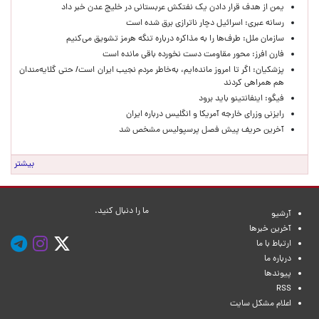
یمن از هدف قرار دادن یک نفتکش عربستانی در خلیج عدن خبر داد
رسانه عبری: اسرائیل دچار ناترازی برق شده است
سازمان ملل: طرف‌ها را به مذاکره درباره تنگه هرمز تشویق می‌کنیم
فارن افرز: محور مقاومت دست نخورده باقی مانده است
پزشکیان: اگر تا امروز مانده‌ایم، به‌خاطر مردم نجیب ایران است/ حتی گلایه‌مندان
هم همراهی کردند
فیگو: اینفانتینو باید برود
رایزنی وزرای خارجه آمریکا و انگلیس درباره ایران
آخرین حریف پیش فصل پرسپولیس مشخص شد
بیشتر
ما را دنبال کنید.
آرشیو
آخرین خبرها
ارتباط با ما
درباره ما
پیوندها
RSS
اعلام مشکل سایت