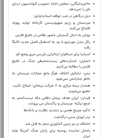
حاجی‌دلیگانی: مجلس اجازه تصویب کنوانسیون دریای
خزر را نمی‌دهد
دبل درگاهی در شب توقف استانداردلیژ
صربستان و رژیم صهیونیستی کارخانه تولید پهپاد
افتتاح می‌کنند
یونان به دنبال گسترش حضور نظامی در خلیج فارس
رئال مدل مورینیو با برد به استقبال فصل جدید لالیگا
رفت
اسپانیا برای مسافران ایتالیایی بازرسی مرزی وضع کرد
انصاری: خسارت‌های زیست‌محیطی جنگ در خلیج
فارس را مطالبه‌ می‌کنیم
یمن: تشکیل ائتلاف هرگز مانع مجازات عربستان به
خاطر جنایاتش نمی‌شود
هشدار بیمه مرکزی به ۸ شرکت بیمه‌ای؛ اصلاح نکنید،
تعلیق می‌شوید
فیدان: ایران هدف پیمان دفاعی مکه نیست/مصر به
جمع ترکیه، عربستان و پاکستان می پیوندد
تاکید صریح همتی بر تشدید نظارت بر بانک‌ها
پدر لیونل مسی درگذشت
اختلاف بر سر زمین کشاورزی منجر به قتل شد
راه‌حل نماینده روسیه برای پایان جنگ آمریکا علیه
ایران