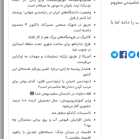
صدورگواهینامه موتورسیکلت برای زنان؛ در آینده
قه از دسترسی به آب آشامیدنی محروم
نزدیک/ تردد بانوان با موتور به‌ صرفه‌تر است
وضعیت دانشگاه‌های ایران در رتبه‌بندی جهانی؛ پرشمار
اما کمتر از قبل
ا داده اما با
حریق در شهرک صنعتی نصیرآباد تاکنون ۴ مصدوم
داشته است
کالابرگ در فروشگاه‌های بزرگ هم از کار افتاد
طرح نتانیاهو برای ساخت شهری تحت سلطه اسرائیل
در جنوب غزه
آمریکا از طریق ترکیه تسلیحات و مهمات به اوکراین
می‌فرستد
هشدار روسیه به ژاپن درباره تغییر رویکرد هسته‌ای این
کشور
ارتودنسی نامرئی یا ارتودنسی فلزی؛ کدام روش برای
مرتب کردن دندان‌ها مناسب‌تر است؟
قله دماوند در تابستان سفیدپوش شد!
وزیر آموزش‌وپرورش: سال تحصیلی آینده ۱۰۰ درصد
حضوری آغاز می‌شود
تاسیسات آرامکو منفجر شد
عامل افزایش قبوض آب و برق برخی مشترکان چه
بود؟
اقتصاد در میدان جنگ؛ نسخه‌های تعدیل یا راهبرد
اقتصاد مقاومتی؟