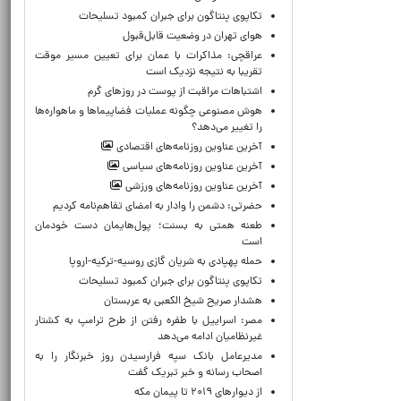
تکاپوی پنتاگون برای جبران کمبود تسلیحات
هوای تهران در وضعیت قابل‌قبول
عراقچی: مذاکرات با عمان برای تعیین مسیر موقت
تقریبا به نتیجه نزدیک است
اشتباهات مراقبت از پوست در روزهای گرم
هوش مصنوعی چگونه عملیات فضاپیماها و ماهواره‌ها
را تغییر می‌دهد؟
آخرین عناوین روزنامه‌های اقتصادی
آخرین عناوین روزنامه‌های سیاسی
آخرین عناوین روزنامه‌های ورزشی
حضرتی: دشمن را وادار به امضای تفاهم‌نامه کردیم
طعنه همتی به بسنت؛ پول‌هایمان دست خودمان
است
حمله پهپادی به شریان گازی روسیه-ترکیه-اروپا
تکاپوی پنتاگون برای جبران کمبود تسلیحات
هشدار صریح شیخ الکعبی به عربستان
مصر: اسراییل با طفره رفتن از طرح ترامپ به کشتار
غیرنظامیان ادامه می‌دهد
مدیرعامل بانک سپه فرارسیدن روز خبرنگار را به
اصحاب رسانه و خبر تبریک گفت
از دیوارهای ۲۰۱۹ تا پیمان مکه