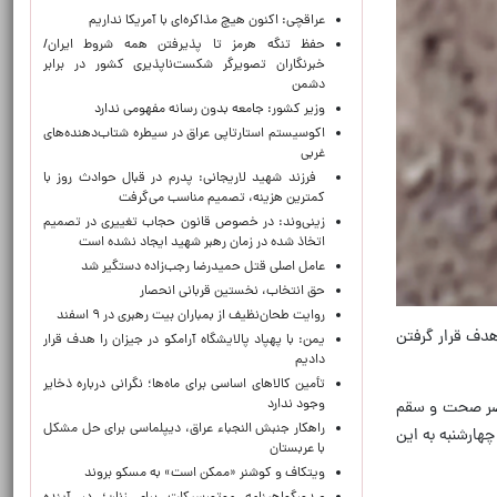
عراقچی: اکنون هیچ مذاکره‌ای با آمریکا نداریم
حفظ تنگه هرمز تا پذیرفتن همه شروط ایران/
خبرنگاران تصویرگر شکست‌ناپذیری کشور در برابر
دشمن
وزیر کشور: جامعه بدون رسانه مفهومی ندارد
اکوسیستم استارتاپی عراق در سیطره شتاب‌دهنده‌‌های
غربی
فرزند شهید لاریجانی: پدرم در قبال حوادث روز با
کمترین هزینه، تصمیم مناسب می‌گرفت
زینی‌وند: در خصوص قانون حجاب تغییری در تصمیم
اتخاذ شده در زمان رهبر شهید ایجاد نشده است
عامل اصلی قتل حمیدرضا رجب‌زاده دستگیر شد
حق انتخاب، نخستین قربانی انحصار
روایت طحان‌نظیف از بمباران بیت رهبری در ۹ اسفند
هدف قرار گرفتن
یمن: با پهپاد پالایشگاه آرامکو در جیزان را هدف قرار
دادیم
تأمین کالاهای اساسی برای ماه‌ها؛ نگرانی درباره ذخایر
وجود ندارد
اضر صحت و سقم
راهکار جنبش النجباء عراق، دیپلماسی برای حل مشکل
چهارشنبه به این
با عربستان
ویتکاف و کوشنر «ممکن است» به مسکو بروند