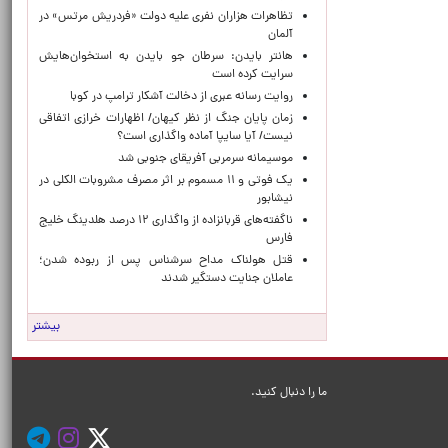
تظاهرات هزاران نفری علیه دولت «فردریش مرتس» در
آلمان
هانتر بایدن: سرطان جو بایدن به استخوان‌هایش
سرایت کرده است
روایت رسانه عبری از دخالت آشکار ترامپ در کوبا
زمان پایان جنگ از نظر کیهان/ اظهارات خرازی اتفاقی
نیست/ آیا سایپا آماده واگذاری است؟
موسیمانه سرمربی آفریقای جنوبی شد
یک فوتی و ۱۱ مسموم بر اثر مصرف مشروبات الکلی در
نیشابور
ناگفته‌های قربانزاده از واگذاری ۱۲ درصد هلدینگ خلیج
فارس
قتل هولناک مداح سرشناس پس از ربوده شدن؛
عاملان جنایت دستگیر شدند
بیشتر
ما را دنبال کنید.