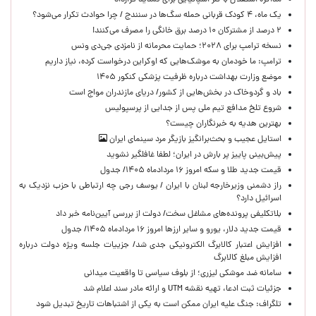
مذاکره استقلال با گلر اسپانیایی برای تمدید قرارداد
یک ماه، ۴ کودک قربانی حمله سگ‌ها در سنندج / چرا حوادث تکرار می‌شود؟
۲ درصد از مشترکان ۱۰ درصد برق خانگی را مصرف می‌کنند!
نسخه ترامپ برای ۲۰۲۸؛ حمایت محرمانه از نامزدی جی‌دی ونس
ترامپ: ما خودمان به موشک‌هایی که اوکراین درخواست کرده، نیاز داریم
موضع وزارت بهداشت درباره ظرفیت پزشکی کنکور ۱۴۰۵
باد و گردوخاک در بخش‌هایی از کشور/ دریای مازندران مواج است
شروع تلخ مدافع تیم ملی پس از جدایی از پرسپولیس
بهترین هدیه به خبرنگاران چیست؟
استایل عجیب و بحث‌برانگیز بازیگر مرد سینمای ایران
پیش‌بینی پاییز پر بارش در ایران؛ لطفا غافلگیر نشوید
قیمت جدید طلا و سکه امروز ۱۶ مردادماه ۱۴۰۵/ جدول
راز دشمنی وزیرخارجه لبنان با ایران / یوسف رجی چه ارتباطی با حزب نزدیک به
اسرائیل دارد؟
بلاتکلیفی پرونده‌های مشاغل سخت/ دولت از بررسی آیین‌نامه خبر داد
قیمت جدید دلار، یورو و سایر ارزها امروز ۱۶ مردادماه ۱۴۰۵/ جدول
افزایش اعتبار کالابرگ الکترونیکی جدی شد/ جزییات جلسه ویژه دولت درباره
افزایش مبلغ کالابرگ
سامانه ضد موشکی لیزری؛ از بلوف سیاسی تا واقعیت میدانی
جزئیات ثبت ادعا، تهیه نقشه UTM و ارائه مادر سند اعلام شد
تلگراف: جنگ علیه ایران ممکن است به یکی از اشتباهات تاریخ تبدیل شود