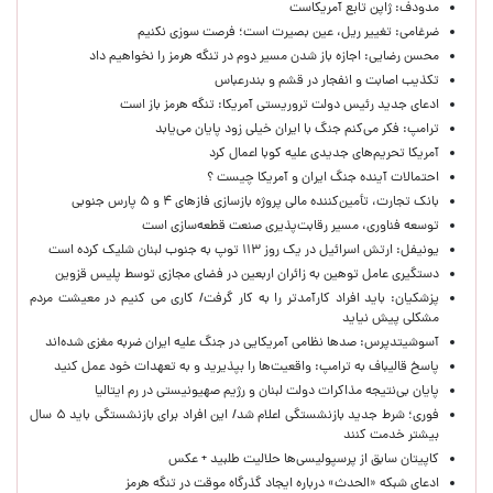
مدودف: ژاپن تابع آمریکاست
ضرغامی: تغییر ریل، عین بصیرت است؛ فرصت سوزی نکنیم
محسن رضایی: اجازه باز شدن مسیر دوم در تنگه هرمز را نخواهیم داد
تکذیب اصابت و انفجار در قشم و بندرعباس
ادعای جدید رئیس دولت تروریستی آمریکا: تنگه هرمز باز است
ترامپ: فکر می‌کنم جنگ با ایران خیلی زود پایان می‌یابد
آمریکا تحریم‌های جدیدی علیه کوبا اعمال کرد
احتمالات آینده جنگ ایران و آمریکا چیست ؟
بانک تجارت، تأمین‌کننده مالی پروژه بازسازی فازهای ۴ و ۵ پارس جنوبی
توسعه فناوری، مسیر رقابت‌پذیری صنعت قطعه‌سازی است
یونیفل: ارتش اسرائیل در یک روز ۱۱۳ توپ به جنوب لبنان شلیک کرده است
دستگیری عامل توهین به زائران اربعین در فضای مجازی توسط پلیس قزوین
پزشکیان: باید افراد کارآمدتر را به کار گرفت/ کاری می کنیم در معیشت مردم
مشکلی پیش نیاید
آسوشیتدپرس: صدها نظامی آمریکایی در جنگ علیه ایران ضربه مغزی شده‌اند
پاسخ قالیباف به ترامپ: واقعیت‌ها را بپذیرید و به تعهدات خود عمل کنید
پایان بی‌نتیجه مذاکرات دولت لبنان و رژیم صهیونیستی در رم ایتالیا
فوری؛ شرط جدید بازنشستگی اعلام شد/ این افراد برای بازنشستگی باید ۵ سال
بیشتر خدمت کنند
کاپیتان سابق از پرسپولیسی‌ها حلالیت طلبید + عکس
ادعای شبکه «الحدث» درباره ایجاد گذرگاه موقت در تنگه هرمز