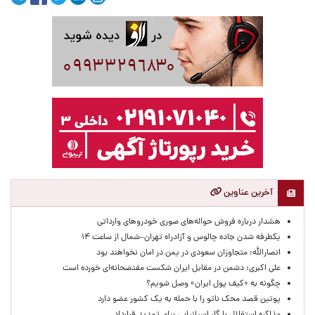
آخرین عناوین
هشدار درباره فروش حواله‌های صوری خودروهای وارداتی
یکطرفه شدن جاده چالوس و آزادراه تهران–شمال از ساعت ۱۴
انصارالله: متجاوزان سعودی در یمن در امان نخواهند بود
علی اکبری: دشمن در مقابل ایران شکست مفتضحانه‌ای خورده است
چگونه به «کیف پول ایران» وصل شویم؟
پوتین قصد محک ناتو را با حمله به یک کشور عضو دارد