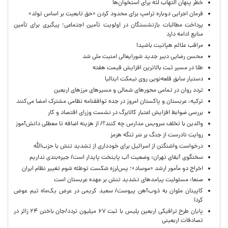
خطر پنهان التهاب لثه برای استخوان‌ها
فرمان اجرایی دوباره ترامپ برای محدود کردن «حق تابعیت بر اساس تولد»
پرداخت مطالبات بازنشستگان در اولویت تأمین اجتماعی؛ پیگیری برای تأمین
منابع ادامه دارد
مراقب علائم هپاتیت باشید!
محسن رضایی دبیر جدید شورایعالی امنیت ملی شد
طلا در مسیر ثبت بالاترین افزایش قیمت هفته
دستیار سابق قلعه‌نویی روی نیمکت ایتالیا
تردد روان در تمامی محورهای شمالی و مسیرهای مرزهای اربعین
ترکیه، عربستان و پاکستان امروز در جده توافقنامه نظامی مشترک امضا می‌کنند
بررسی ضوابط افزایش اعتبار کالابرگ در نشست وزرای اقتصاد و کار
والدین با تخلف سرویس مدارس چه کنند؟/ از هزینه اضافه تا معطلی دانش‌آموز
روایت نادرست از جنگ بر سَر تنگه هرمز
درخواست واشنگتن از اسرائیل برای خودداری از تشدید تنش با حزب‌الله
سخنگوی آبفای تهران: وضعیت آب پایتخت پایدار است/ جیره‌بندی نداریم
اخراج دو مأمور ارشد «موساد»؛ پس‌لرزه شکست توطئه شوم تغییر نظام ایران
صنعا: مسئولیت پیامدهای تشدید تنش بر عهده عربستان است
کاپیتان ملوان به ذوب‌آهن پیوست/ سعید کریمی در عرض یک‌ماه تیم عوض
کرد!
پایان طرح ترافیکی اربعین پلیس با ثبت ۶۷ میلیون تردد/جان باختن ۲۴ زائر در
تصادفات اربعینی