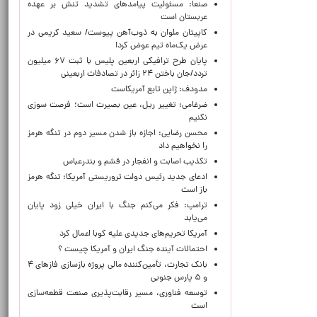
صنعا: مسئولیت پیامدهای تشدید تنش بر عهده
عربستان است
کاپیتان ملوان به ذوب‌آهن پیوست/ سعید کریمی در
عرض یک‌ماه تیم عوض کرد!
پایان طرح ترافیکی اربعین پلیس با ثبت ۶۷ میلیون
تردد/جان باختن ۲۴ زائر در تصادفات اربعینی
مدودف: ژاپن تابع آمریکاست
ضرغامی: تغییر ریل، عین بصیرت است؛ فرصت سوزی
نکنیم
محسن رضایی: اجازه باز شدن مسیر دوم در تنگه هرمز
را نخواهیم داد
تکذیب اصابت و انفجار در قشم و بندرعباس
ادعای جدید رئیس دولت تروریستی آمریکا: تنگه هرمز
باز است
ترامپ: فکر می‌کنم جنگ با ایران خیلی زود پایان
می‌یابد
آمریکا تحریم‌های جدیدی علیه کوبا اعمال کرد
احتمالات آینده جنگ ایران و آمریکا چیست ؟
بانک تجارت، تأمین‌کننده مالی پروژه بازسازی فازهای ۴
و ۵ پارس جنوبی
توسعه فناوری، مسیر رقابت‌پذیری صنعت قطعه‌سازی
است