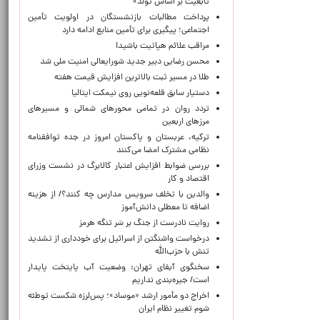
تابعیت بر اساس تولد»
پرداخت مطالبات بازنشستگان در اولویت تأمین
اجتماعی؛ پیگیری برای تأمین منابع ادامه دارد
مراقب علائم هپاتیت باشید!
محسن رضایی دبیر جدید شورایعالی امنیت ملی شد
طلا در مسیر ثبت بالاترین افزایش قیمت هفته
دستیار سابق قلعه‌نویی روی نیمکت ایتالیا
تردد روان در تمامی محورهای شمالی و مسیرهای
مرزهای اربعین
ترکیه، عربستان و پاکستان امروز در جده توافقنامه
نظامی مشترک امضا می‌کنند
بررسی ضوابط افزایش اعتبار کالابرگ در نشست وزرای
اقتصاد و کار
والدین با تخلف سرویس مدارس چه کنند؟/ از هزینه
اضافه تا معطلی دانش‌آموز
روایت نادرست از جنگ بر سَر تنگه هرمز
درخواست واشنگتن از اسرائیل برای خودداری از تشدید
تنش با حزب‌الله
سخنگوی آبفای تهران: وضعیت آب پایتخت پایدار
است/ جیره‌بندی نداریم
اخراج دو مأمور ارشد «موساد»؛ پس‌لرزه شکست توطئه
شوم تغییر نظام ایران