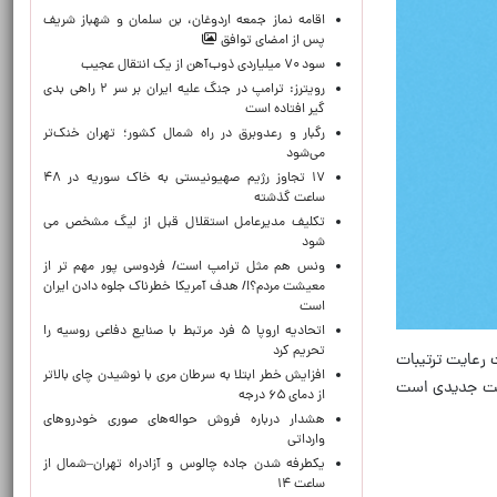
اقامه نماز جمعه اردوغان، بن ‌سلمان و شهباز شریف
پس از امضای توافق
سود ۷۰ میلیاردی ذوب‌آهن از یک انتقال عجیب
رویترز: ترامپ در جنگ علیه ایران بر سر ۲ راهی بدی
گیر افتاده است
رگبار و رعدوبرق در راه شمال کشور؛ تهران خنک‌تر
می‌شود
۱۷ تجاوز رژیم صهیونیستی به خاک سوریه در ۴۸
ساعت گذشته
تکلیف مدیرعامل استقلال قبل از لیگ مشخص می
شود
ونس هم مثل ترامپ است/ فردوسی پور مهم تر از
معیشت مردم؟!/ هدف آمریکا خطرناک جلوه دادن ایران
است
اتحادیه اروپا ۵ فرد مرتبط با صنایع دفاعی روسیه را
تحریم کرد
فارس از اوایل اردیبهشت تا ۱۱ خرداد، مجموعا ۹۷ نفتکش تحت رعایت ترتیبات
افزایش خطر ابتلا به سرطان مری با نوشیدن چای بالاتر
یریت جدیدی است
از دمای ۶۵ درجه
هشدار درباره فروش حواله‌های صوری خودروهای
وارداتی
یکطرفه شدن جاده چالوس و آزادراه تهران–شمال از
ساعت ۱۴