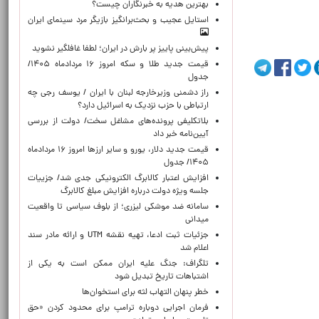
بهترین هدیه به خبرنگاران چیست؟
استایل عجیب و بحث‌برانگیز بازیگر مرد سینمای ایران
پیش‌بینی پاییز پر بارش در ایران؛ لطفا غافلگیر نشوید
قیمت جدید طلا و سکه امروز ۱۶ مردادماه ۱۴۰۵/
جدول
راز دشمنی وزیرخارجه لبنان با ایران / یوسف رجی چه
ارتباطی با حزب نزدیک به اسرائیل دارد؟
بلاتکلیفی پرونده‌های مشاغل سخت/ دولت از بررسی
آیین‌نامه خبر داد
قیمت جدید دلار، یورو و سایر ارزها امروز ۱۶ مردادماه
۱۴۰۵/ جدول
افزایش اعتبار کالابرگ الکترونیکی جدی شد/ جزییات
جلسه ویژه دولت درباره افزایش مبلغ کالابرگ
سامانه ضد موشکی لیزری؛ از بلوف سیاسی تا واقعیت
میدانی
جزئیات ثبت ادعا، تهیه نقشه UTM و ارائه مادر سند
اعلام شد
تلگراف: جنگ علیه ایران ممکن است به یکی از
اشتباهات تاریخ تبدیل شود
خطر پنهان التهاب لثه برای استخوان‌ها
فرمان اجرایی دوباره ترامپ برای محدود کردن «حق