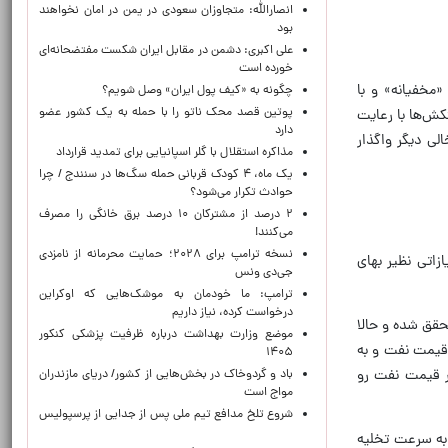
انصارالله: متجاوزان سعودی در یمن در امان نخواهند
بود
علی اکبری: دشمن در مقابل ایران شکست مفتضحانه‌ای
خورده است
ن را صادر کرده است، یعنی ۱۰۰ میلیون بشکه را «مخفیانه» و با
چگونه به «کیف پول ایران» وصل شویم؟
پوتین قصد محک ناتو را با حمله به یک کشور عضو
سط نفتکش‌ها با رعایت
دارد
ی دیگر واگذار
مذاکره استقلال با گلر اسپانیایی برای تمدید قرارداد
یک ماه، ۴ کودک قربانی حمله سگ‌ها در سنندج / چرا
حوادث تکرار می‌شود؟
۲ درصد از مشترکان ۱۰ درصد برق خانگی را مصرف
می‌کنند!
نسخه ترامپ برای ۲۰۲۸؛ حمایت محرمانه از نامزدی
زاتی نظیر بهای
جی‌دی ونس
ترامپ: ما خودمان به موشک‌هایی که اوکراین
درخواست کرده، نیاز داریم
حقق شده و حالا
موضع وزارت بهداشت درباره ظرفیت پزشکی کنکور
 قیمت نفت و به
۱۴۰۵
ر قیمت نفت رو
باد و گردوخاک در بخش‌هایی از کشور/ دریای مازندران
مواج است
شروع تلخ مدافع تیم ملی پس از جدایی از پرسپولیس
 به سرعت تخلیه