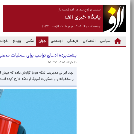
نیست بر لوح دلم جز الف قامت یار
پایگاه خبری الف
جمعه ۱۶ مرداد ۱۴۰۵ برابر با ۰۷ آگوست ۲۰۲۶
(current)
سیاسی
اقتصادی
فرهنگی
اجتماعی
جهان
عکس
ویدئو
خواندن
پشت‌پرده ادعای ترامپ برای عملیات مخفی 
۲۱ خرداد ۱۴۰۵، ۱۵:۳۷
را مخفیانه و با اسکورت آمریکا از تنگه خارج کرده اس