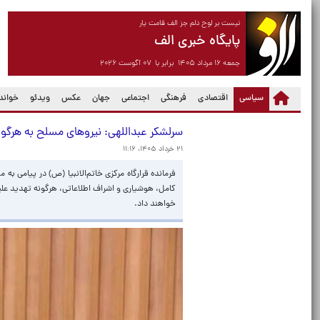
نیست بر لوح دلم جز الف قامت یار
پایگاه خبری الف
جمعه ۱۶ مرداد ۱۴۰۵ برابر با ۰۷ آگوست ۲۰۲۶
(current)
سیاسی
اقتصادی
فرهنگی
اجتماعی
جهان
عکس
ویدئو
خواندن
سرلشکر عبداللهی: نیروهای مسلح به هرگون
۲۱ خرداد ۱۴۰۵، ۱۱:۱۶
فرمانده قرارگاه مرکزی خاتم‌الانبیا (ص) در پیامی 
کامل، هوشیاری و اشراف اطلاعاتی، هرگونه تهدید علی
خواهند داد.