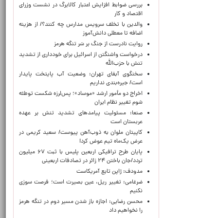
بررسی ضوابط افزایش اعتبار کالابرگ در نشست وزرای
اقتصاد و کار
والدین با تخلف سرویس مدارس چه کنند؟/ از هزینه
اضافه تا معطلی دانش‌آموز
روایت نادرست از جنگ بر سَر تنگه هرمز
درخواست واشنگتن از اسرائیل برای خودداری از تشدید
تنش با حزب‌الله
سخنگوی آبفای تهران: وضعیت آب پایتخت پایدار
است/ جیره‌بندی نداریم
اخراج دو مأمور ارشد «موساد»؛ پس‌لرزه شکست توطئه
شوم تغییر نظام ایران
صنعا: مسئولیت پیامدهای تشدید تنش بر عهده
عربستان است
کاپیتان ملوان به ذوب‌آهن پیوست/ سعید کریمی در
عرض یک‌ماه تیم عوض کرد!
پایان طرح ترافیکی اربعین پلیس با ثبت ۶۷ میلیون
تردد/جان باختن ۲۴ زائر در تصادفات اربعینی
مدودف: ژاپن تابع آمریکاست
ضرغامی: تغییر ریل، عین بصیرت است؛ فرصت سوزی
نکنیم
محسن رضایی: اجازه باز شدن مسیر دوم در تنگه هرمز
را نخواهیم داد