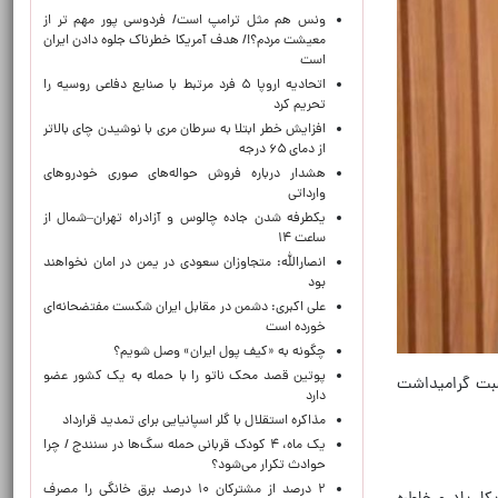
ونس هم مثل ترامپ است/ فردوسی پور مهم تر از
معیشت مردم؟!/ هدف آمریکا خطرناک جلوه دادن ایران
است
اتحادیه اروپا ۵ فرد مرتبط با صنایع دفاعی روسیه را
تحریم کرد
افزایش خطر ابتلا به سرطان مری با نوشیدن چای بالاتر
از دمای ۶۵ درجه
هشدار درباره فروش حواله‌های صوری خودروهای
وارداتی
یکطرفه شدن جاده چالوس و آزادراه تهران–شمال از
ساعت ۱۴
انصارالله: متجاوزان سعودی در یمن در امان نخواهند
بود
علی اکبری: دشمن در مقابل ایران شکست مفتضحانه‌ای
خورده است
چگونه به «کیف پول ایران» وصل شویم؟
پوتین قصد محک ناتو را با حمله به یک کشور عضو
اسبت گرامیداشت
دارد
مذاکره استقلال با گلر اسپانیایی برای تمدید قرارداد
یک ماه، ۴ کودک قربانی حمله سگ‌ها در سنندج / چرا
حوادث تکرار می‌شود؟
۲ درصد از مشترکان ۱۰ درصد برق خانگی را مصرف