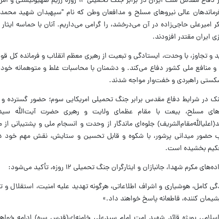
در آستانه نخستین ۲۳ خرداد ماه، سالگرد آغاز دفاع مقدس ملت ایران در برابر جنگ تحمیلی
 فرماندهان عالی نیروهای مسلح و مدافعان وطن که نام "سپهبدان شهید محمد 
میرعلی حاجی‌زاده در آن می‌درخشد، را گرامی می‌داریم. آنان با حماسه ایثار 
ی ایران مقتدر افزودند.
ید و تجاوز، با وحدت، ایستادگی و تبعیت از رهبری معظم انقلاب و فرمانده کل قوا
و منافع ملی کشور دفاع می‌کند. و دشمنان با محاسبات غلط و متوهمانه خود،
شکستی راهبردی و خفت‌وار مواجه شدند.
نک در شرایط دفاع مقدس برابر جنگ تحمیلی امریکایی سوم؛ حضور گسترده و آگ
روهای مسلح، بیعت با مقام عظمای ولایت و رهبری حضرت آیت‌الله سی
(اعلیالله‌مقام‌الشریف) جلوه‌ای ماندگار از وحدت و انسجام ملی و پشتیبانی از 
هستیم که با گذشت بیش از ۱۰۰ شب حضور میدانی پرشور، با شکوه و قابل تحسین و ستایش، نقش مهم 
 تحکیم بخشیده است.
م شهدا، جانبازان و ایثارگران جنگ تحمیلی ۱۲ روزه، تأکید می‌شود:
گی کامل، هوشیاری و اشراف اطلاعاتی، هرگونه تهدید علیه امنیت، استقلال و 
پشیمان کننده، قاطعانه پاسخ خواهند داد.»
 اسلامی بویژه قائد شهید امت امام سیدعلی خامنه‌ای(قدس سره) ادامه خواه