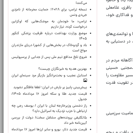
 ۱۲ روزه رژیم صهیونیستی و آمریکا، یاد و خاطره
می‌کنند!
باقری، غلامعلی
نسخه ترامپ برای ۲۰۲۸؛ حمایت محرمانه از نامزدی
و فداکاری خود،
جی‌دی ونس
ترامپ: ما خودمان به موشک‌هایی که اوکراین
درخواست کرده، نیاز داریم
موضع وزارت بهداشت درباره ظرفیت پزشکی کنکور
 و توانمندی‌های
۱۴۰۵
 در دستیابی به
باد و گردوخاک در بخش‌هایی از کشور/ دریای مازندران
مواج است
شروع تلخ مدافع تیم ملی پس از جدایی از پرسپولیس
اهانه مردم در
دمجتبی حسینی
بهترین هدیه به خبرنگاران چیست؟
مسیر مقاومت را
استایل عجیب و بحث‌برانگیز بازیگر مرد سینمای ایران
خود در تقویت قدرت
پیش‌بینی پاییز پر بارش در ایران؛ لطفا غافلگیر نشوید
قیمت جدید طلا و سکه امروز ۱۶ مردادماه ۱۴۰۵/
جدول
راز دشمنی وزیرخارجه لبنان با ایران / یوسف رجی چه
ارتباطی با حزب نزدیک به اسرائیل دارد؟
تمامیت سرزمینی
بلاتکلیفی پرونده‌های مشاغل سخت/ دولت از بررسی
آیین‌نامه خبر داد
قیمت جدید دلار، یورو و سایر ارزها امروز ۱۶ مردادماه
د یافت و پرچم