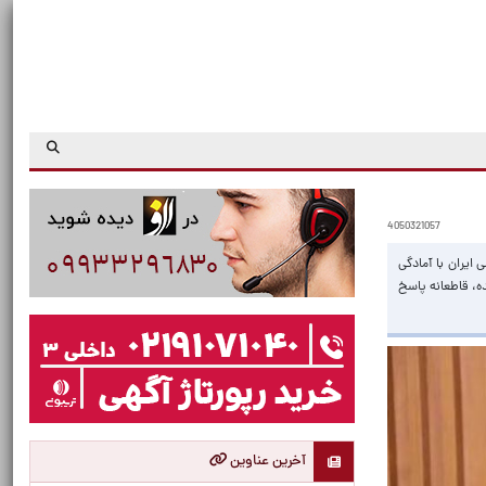
4050321057
ایران با آمادگی
ه، قاطعانه پاسخ
آخرین عناوین