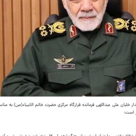
ار خلبان علی عبداللهی فرمانده قرارگاه مرکزی حضرت خاتم الانبیاء(ص) به من
 است: