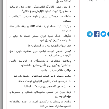
۱۴۰۵/ جدول
افزایش اعتبار کالابرگ الکترونیکی جدی شد/ جزییات
جلسه ویژه دولت درباره افزایش مبلغ کالابرگ
سامانه ضد موشکی لیزری؛ از بلوف سیاسی تا واقعیت
میدانی
جزئیات ثبت ادعا، تهیه نقشه UTM و ارائه مادر سند
اعلام شد
تلگراف: جنگ علیه ایران ممکن است به یکی از
اشتباهات تاریخ تبدیل شود
خطر پنهان التهاب لثه برای استخوان‌ها
فرمان اجرایی دوباره ترامپ برای محدود کردن «حق
تابعیت بر اساس تولد»
پرداخت مطالبات بازنشستگان در اولویت تأمین
اجتماعی؛ پیگیری برای تأمین منابع ادامه دارد
مراقب علائم هپاتیت باشید!
محسن رضایی دبیر جدید شورایعالی امنیت ملی شد
طلا در مسیر ثبت بالاترین افزایش قیمت هفته
دستیار سابق قلعه‌نویی روی نیمکت ایتالیا
تردد روان در تمامی محورهای شمالی و مسیرهای
مرزهای اربعین
ترکیه، عربستان و پاکستان امروز در جده توافقنامه
نظامی مشترک امضا می‌کنند