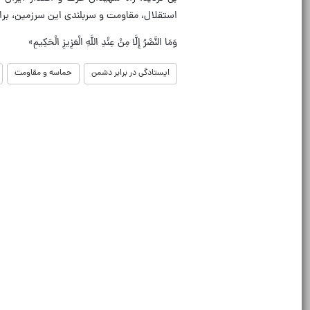
استقلال، مقاومت و سربلندی این سرزمین، براف
وَمَا النَّصْرُ إِلَّا مِنْ عِنْدِ اللَّهِ الْعَزِیزِ الْحَکِیمِ»
ایستادگی در برابر دشمن
حماسه و مقاومت