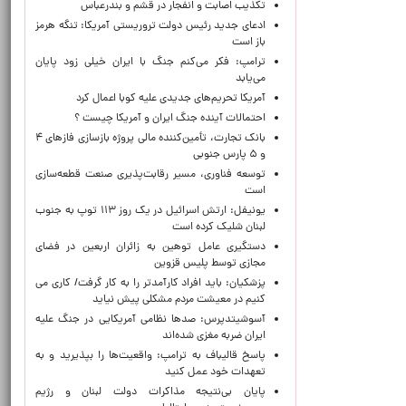
تکذیب اصابت و انفجار در قشم و بندرعباس
ادعای جدید رئیس دولت تروریستی آمریکا: تنگه هرمز
باز است
ترامپ: فکر می‌کنم جنگ با ایران خیلی زود پایان
می‌یابد
آمریکا تحریم‌های جدیدی علیه کوبا اعمال کرد
احتمالات آینده جنگ ایران و آمریکا چیست ؟
بانک تجارت، تأمین‌کننده مالی پروژه بازسازی فازهای ۴
و ۵ پارس جنوبی
توسعه فناوری، مسیر رقابت‌پذیری صنعت قطعه‌سازی
است
یونیفل: ارتش اسرائیل در یک روز ۱۱۳ توپ به جنوب
لبنان شلیک کرده است
دستگیری عامل توهین به زائران اربعین در فضای
مجازی توسط پلیس قزوین
پزشکیان: باید افراد کارآمدتر را به کار گرفت/ کاری می
کنیم در معیشت مردم مشکلی پیش نیاید
آسوشیتدپرس: صدها نظامی آمریکایی در جنگ علیه
ایران ضربه مغزی شده‌اند
پاسخ قالیباف به ترامپ: واقعیت‌ها را بپذیرید و به
تعهدات خود عمل کنید
پایان بی‌نتیجه مذاکرات دولت لبنان و رژیم