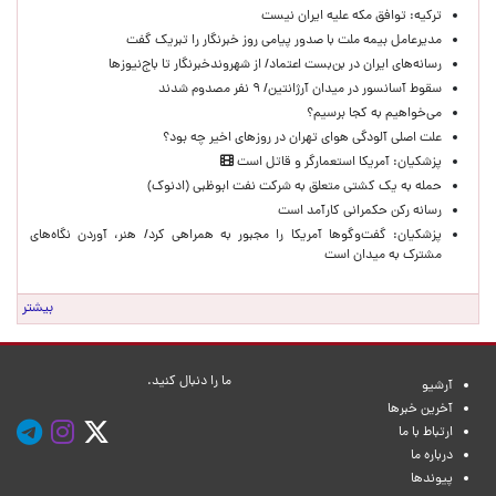
ترکیه: توافق مکه علیه ایران نیست
مدیرعامل بیمه ملت با صدور پیامی روز خبرنگار را تبریک گفت
رسانه‌های ایران در بن‌بست اعتماد/ از شهروندخبرنگار تا باج‌نیوزها
سقوط آسانسور در میدان آرژانتین/ ۹ نفر مصدوم شدند
می‌خواهیم به کجا برسیم؟
علت اصلی آلودگی هوای تهران در روزهای اخیر چه بود؟
پزشکیان: آمریکا استعمارگر و قاتل است
حمله به یک کشتی متعلق به شرکت نفت ابوظبی (ادنوک)
رسانه رکن حکمرانی کارآمد است
پزشکیان: گفت‌وگوها آمریکا را مجبور به همراهی کرد/ هنر، آوردن نگاه‌های
مشترک به میدان است
بیشتر
ما را دنبال کنید.
آرشیو
آخرین خبرها
ارتباط با ما
درباره ما
پیوندها