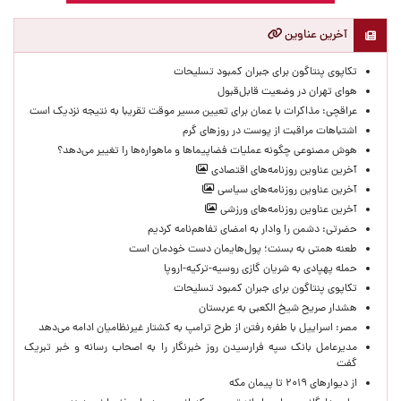
آخرین عناوین
تکاپوی پنتاگون برای جبران کمبود تسلیحات
هوای تهران در وضعیت قابل‌قبول
عراقچی: مذاکرات با عمان برای تعیین مسیر موقت تقریبا به نتیجه نزدیک است
اشتباهات مراقبت از پوست در روزهای گرم
هوش مصنوعی چگونه عملیات فضاپیماها و ماهواره‌ها را تغییر می‌دهد؟
آخرین عناوین روزنامه‌های اقتصادی
آخرین عناوین روزنامه‌های سیاسی
آخرین عناوین روزنامه‌های ورزشی
حضرتی: دشمن را وادار به امضای تفاهم‌نامه کردیم
طعنه همتی به بسنت؛ پول‌هایمان دست خودمان است
حمله پهپادی به شریان گازی روسیه-ترکیه-اروپا
تکاپوی پنتاگون برای جبران کمبود تسلیحات
هشدار صریح شیخ الکعبی به عربستان
مصر: اسراییل با طفره رفتن از طرح ترامپ به کشتار غیرنظامیان ادامه می‌دهد
مدیرعامل بانک سپه فرارسیدن روز خبرنگار را به اصحاب رسانه و خبر تبریک
گفت
از دیوارهای ۲۰۱۹ تا پیمان مکه