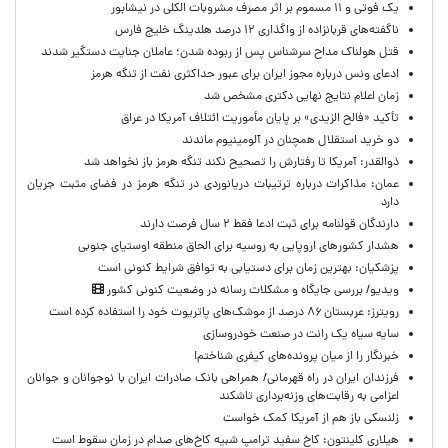
یک فوتی و ۱۱ مسموم بر اثر مصرف مشروبات الکلی در نیشابور
ناگفته‌های قربانزاده از واگذاری ۱۲ درصد هلدینگ خلیج فارس
قتل هولناک مداح سرشناس پس از ربوده شدن؛ عاملان جنایت دستگیر شدند
ادعای ونس درباره مجوز ایران برای عبور حداکثری نفت از تنگه هرمز
زمان اعلام نتایج نهایی دکتری مشخص شد
تأکید «فالح الزیدی» بر پایان مأموریت ائتلاف آمریکا در عراق
دو خرید استقلال همچنان در آلومینیوم ماندند
ذوالقدر: آمریکا تا رفتارش را تصحیح نکند تنگه هرمز باز نخواهد شد
عمان: مذاکرات درباره ترتیبات دریانوردی در تنگه هرمز در فضای مثبت جریان
دارد
دارندگان قولنامه برای ثبت ادعا فقط ۲ سال فرصت دارند
هشدار کشورهای اروپایی به روسیه برای الحاق منطقه اوستیای جنوبی
پزشکیان‌: بهترین زمان برای دستیابی به توافق شرایط کنونی است
ویدیو/ بررسی جایگاه و مشکلات رسانه در وضعیت کنونی کشور
رویترز: عربستان ۸۶ درصد از موشک‌های پاتریوت خود را استفاده کرده است
سایه سیاه یک رانت در صنعت خودروسازی
خبرنگار را از میان پرونده‌های کیفری شناختم!
​فرزندان ایران در راه قهرمانی/ همراهی بانک صادرات ایران با نوجوانان و جوانان
اعزامی به رقابت‌های وزنه‌برداری تاشکند
زلنسکی باز هم از آمریکا کمک خواست
هیلاری کلینتون: کاخ سفید ترامپ شبیه کاخ‌های صدام در زمان سقوط است