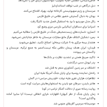
حاجی‌دلیگانی: مجلس اجازه تصویب کنوانسیون دریای خزر را نمی‌دهد
دبل درگاهی در شب توقف استانداردلیژ
صربستان و رژیم صهیونیستی کارخانه تولید پهپاد افتتاح می‌کنند
یونان به دنبال گسترش حضور نظامی در خلیج فارس
رئال مدل مورینیو با برد به استقبال فصل جدید لالیگا رفت
اسپانیا برای مسافران ایتالیایی بازرسی مرزی وضع کرد
انصاری: خسارت‌های زیست‌محیطی جنگ در خلیج فارس را مطالبه‌ می‌کنیم
یمن: تشکیل ائتلاف هرگز مانع مجازات عربستان به خاطر جنایاتش نمی‌شود
هشدار بیمه مرکزی به ۸ شرکت بیمه‌ای؛ اصلاح نکنید، تعلیق می‌شوید
فیدان: ایران هدف پیمان دفاعی مکه نیست/مصر به جمع ترکیه، عربستان و
پاکستان می پیوندد
تاکید صریح همتی بر تشدید نظارت بر بانک‌ها
پدر لیونل مسی درگذشت
اختلاف بر سر زمین کشاورزی منجر به قتل شد
راه‌حل نماینده روسیه برای پایان جنگ آمریکا علیه ایران
تظاهرات هزاران نفری علیه دولت «فردریش مرتس» در آلمان
هانتر بایدن: سرطان جو بایدن به استخوان‌هایش سرایت کرده است
روایت رسانه عبری از دخالت آشکار ترامپ در کوبا
زمان پایان جنگ از نظر کیهان/ اظهارات خرازی اتفاقی نیست/ آیا سایپا آماده
واگذاری است؟
موسیمانه سرمربی آفریقای جنوبی شد