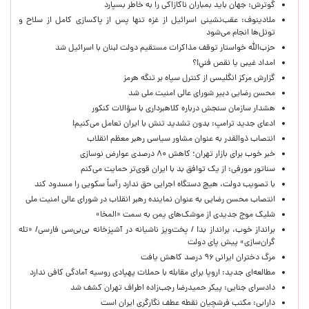
گوترش: جهان باید بمباران ناکازاکی را به‌ خاطر بسپارد
ملادینوف: عقب‌نشینی اسرائیل از غزه تنها پس از پاکسازی کامل از سلاح و
تونل‌ها انجام می‌شود
حزب‌الله خواستار توقف مذاکرات مستقیم دولت لبنان با اسرائیل شد
امداد غیبی يا نقص فني!؟
گزارش مرکز انگلیسی از کنترل سپاه بر تنگه هرمز
محسن رضایی دبیر شورای عالی امنیت ملی شد
هشدار سازمان سنجش درباره کلاهبرداری با سؤالات کنکور
ادعای جدید ترامپ: بدون تشدید تنش با ایران تعامل می‌کنیم!
انتصاب ذوالقدر به عنوان مشاور سیاسی رهبر معظم انقلاب
خبر خوب برای بازار تهران؛ کاهش ۸۰ درصدی عوارض نوسازی
سناتور مورفی: از یک توافق بد با ایران قوی‌تر حمایت می‌کنم
با تصویب دولت، هیچ دستگاه اجرایی حق ندارد رأساً سکویی را مسدود کند
انتصاب محسن رضایی به عنوان نماینده رهبر انقلاب در شورای عالی امنیت ملی
شلیک موج جدیدی از موشک‌های یمن به سمت «المخا»
برانداز خوب، برانداز بد! / پخت‌وپز ناشیانه در آشپزخانه‌ بی‌بی‌سی فارسی/ «تله
گران‌سازی» پیش پای دولت
مرگ دختران ایرانی ۹۶ درصد کاهش یافت
مطالعه‌ای جدید: اروپا برای مقابله با حملات پهپادی روسیه آمادگی کافی ندارد
دادسرای جنایی: پیکر حمیدرضا رجب‌زاده اطراف تهران کشف شد
دارابی: مکتب فرشچیان نقطه عطف نگارگری ایران است