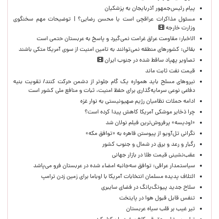
پیام رئیس‌جمهور آذربایجان به پزشکیان
مسئول مذاکرات عراقچی است یا محسن رضایی؟ | توضیحات مهم سخنگوی
وزارت خارجه
الاخبار: مقاومت عراق غرامت نمی‌گیرد و پاسخ به عربستان حتمی است
بقائی: کشورهای منطقه نمی‌توانند به تامین امنیت از سوی آمریکا متکی باشند
تصاویر پهپاد ساقط شده در جنوب ایران
قیمت نفت ثابت ماند
نیروهای مسلح باید همواره یک گام جلوتر از دشمن حرکت کنند/ تقویت بنیه
دفاعی نوعی سرمایه‌گذاری برای حفظ امنیت، ثبات و منافع ملی کشور است
ادامه حملات نظامیان رژیم صهیونیستی به نوار غزه
چرا ذخایر موشکی آمریکا کاهش پیدا کرده است؟
«اودیسه» پرفروش‌ترین فیلم نولان شد
نگرانی تل‌آویو از پیوستن قاهره به «توافق مکه»
رگبار و رعد و برق در شمال و جنوب کشور
عقب‌نشینی قیمت طلا در بازار جهانی
سیاستمدار عراقی: توافق سه‌جانبه امضاء شده در عربستان فرو می‌پاشد
ائتلاف پدیده مسلمان انتخابات آمریکا با اوباما برای زمین زدن ترامپ
سلاح جدید پیونگ‌یانگ در فضای سایبری
تنفس قابل قبول هوا در پایتخت
تیر غیب بر قلب سیاه عربستان