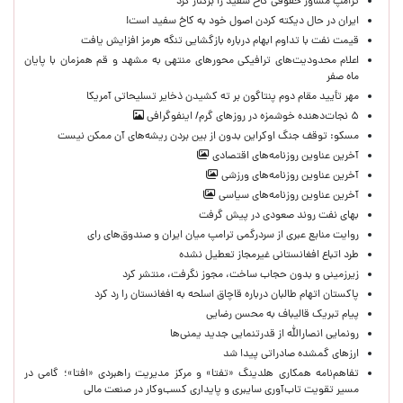
ترامپ مشاور حقوقی کاخ سفید را برکنار کرد
ایران در حال دیکته کردن اصول خود به کاخ سفید است!
قیمت نفت با تداوم ابهام درباره بازگشایی تنگه هرمز افزایش یافت
اعلام محدودیت‌های ترافیکی محورهای منتهی به مشهد و قم همزمان با پایان
ماه صفر
مهر تأیید مقام دوم پنتاگون بر ته کشیدن ذخایر تسلیحاتی آمریکا
۵ نجات‌دهنده خوشمزه در روزهای گرم/ اینفوگرافی
مسکو: توقف جنگ اوکراین بدون از بین بردن ریشه‌های آن ممکن نیست
آخرین عناوین روزنامه‌های اقتصادی
آخرین عناوین روزنامه‌های ورزشی
آخرین عناوین روزنامه‌های سیاسی
بهای نفت روند صعودی در پیش گرفت
روایت منابع عبری از سردرگمی ترامپ میان ایران و صندوق‌های رای
طرد اتباع افغانستانی غیرمجاز تعطیل نشده
زیرزمینی و بدون حجاب ساخت، مجوز نگرفت، منتشر کرد
پاکستان اتهام طالبان درباره قاچاق اسلحه به افغانستان را رد کرد
پیام تبریک قالیباف به محسن رضایی
رونمایی انصارالله از قدرتنمایی جدید یمنی‌ها
ارزهای گمشده صادراتی پیدا شد
تفاهم‌نامه همکاری هلدینگ «تفتا» و مرکز مدیریت راهبردی «افتا»؛ گامی در
مسیر تقویت تاب‌آوری سایبری و پایداری کسب‌وکار در صنعت مالی