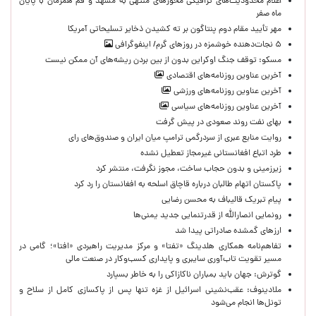
اعلام محدودیت‌های ترافیکی محورهای منتهی به مشهد و قم همزمان با پایان
ماه صفر
مهر تأیید مقام دوم پنتاگون بر ته کشیدن ذخایر تسلیحاتی آمریکا
۵ نجات‌دهنده خوشمزه در روزهای گرم/ اینفوگرافی
مسکو: توقف جنگ اوکراین بدون از بین بردن ریشه‌های آن ممکن نیست
آخرین عناوین روزنامه‌های اقتصادی
آخرین عناوین روزنامه‌های ورزشی
آخرین عناوین روزنامه‌های سیاسی
بهای نفت روند صعودی در پیش گرفت
روایت منابع عبری از سردرگمی ترامپ میان ایران و صندوق‌های رای
طرد اتباع افغانستانی غیرمجاز تعطیل نشده
زیرزمینی و بدون حجاب ساخت، مجوز نگرفت، منتشر کرد
پاکستان اتهام طالبان درباره قاچاق اسلحه به افغانستان را رد کرد
پیام تبریک قالیباف به محسن رضایی
رونمایی انصارالله از قدرتنمایی جدید یمنی‌ها
ارزهای گمشده صادراتی پیدا شد
تفاهم‌نامه همکاری هلدینگ «تفتا» و مرکز مدیریت راهبردی «افتا»؛ گامی در
مسیر تقویت تاب‌آوری سایبری و پایداری کسب‌وکار در صنعت مالی
گوترش: جهان باید بمباران ناکازاکی را به‌ خاطر بسپارد
ملادینوف: عقب‌نشینی اسرائیل از غزه تنها پس از پاکسازی کامل از سلاح و
تونل‌ها انجام می‌شود