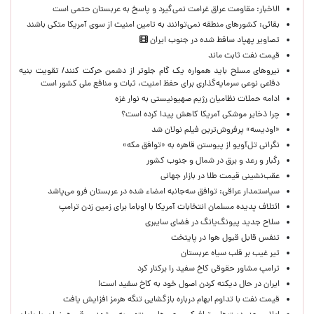
الاخبار: مقاومت عراق غرامت نمی‌گیرد و پاسخ به عربستان حتمی است
بقائی: کشورهای منطقه نمی‌توانند به تامین امنیت از سوی آمریکا متکی باشند
تصاویر پهپاد ساقط شده در جنوب ایران
قیمت نفت ثابت ماند
نیروهای مسلح باید همواره یک گام جلوتر از دشمن حرکت کنند/ تقویت بنیه
دفاعی نوعی سرمایه‌گذاری برای حفظ امنیت، ثبات و منافع ملی کشور است
ادامه حملات نظامیان رژیم صهیونیستی به نوار غزه
چرا ذخایر موشکی آمریکا کاهش پیدا کرده است؟
«اودیسه» پرفروش‌ترین فیلم نولان شد
نگرانی تل‌آویو از پیوستن قاهره به «توافق مکه»
رگبار و رعد و برق در شمال و جنوب کشور
عقب‌نشینی قیمت طلا در بازار جهانی
سیاستمدار عراقی: توافق سه‌جانبه امضاء شده در عربستان فرو می‌پاشد
ائتلاف پدیده مسلمان انتخابات آمریکا با اوباما برای زمین زدن ترامپ
سلاح جدید پیونگ‌یانگ در فضای سایبری
تنفس قابل قبول هوا در پایتخت
تیر غیب بر قلب سیاه عربستان
ترامپ مشاور حقوقی کاخ سفید را برکنار کرد
ایران در حال دیکته کردن اصول خود به کاخ سفید است!
قیمت نفت با تداوم ابهام درباره بازگشایی تنگه هرمز افزایش یافت