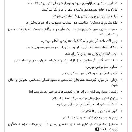
تعطیلی میادین و بازارهای میوه و تره‌بار شهرداری تهران در ۲۱ مرداد
تل‌آویو: اجازه نمی‌دهیم ترکیه و قطر بر غزه نظارت کنند
آیا طلای جهانی برای جهش بزرگ آماده می‌شود؟
طلا بخریم یا مسکن؟ مقایسه دو انتخاب محبوب برای سرمایه‌گذاری
حمید رسایی: دبیر شورای عالی امنیت ملی در جایگاهی نیست که بتواند مجلس
را تعطیل کند
وزیر اقتصاد: افزایش رقم کالابرگ به زودی انجام می‌شود
نیکزاد: تفاهنامه احتمالی ایران و عمان باید در مجلس مصوب شود
تردد قطارهای چین به ایران ۷ برابر شد
انتقاد تند گزارشگر سازمان ملل از اسرائیل؛ درخواست برای تحریم تسلیحاتی
تداوم سبزپوشی بورس
ادعای اوکراین: دو لانچر اس-۴۰۰ را زدیم
اژه‌ای: در مورد فهرست عفوهای مناسبتی دستورالعملی مشخص تدوین و ابلاغ
شود
رئیس اسبق پنتاگون: ایرانی‌ها از تهدیدهای ترامپ نمی‌ترسند
وقوع آتش سوزی‌های جدید در فرانسه و اسپانیا
انتخابات شوراها در فصل پاییز برگزار می‌شود
گلوی شیطان را رها نکنید !
پیام رئیس‌جمهور آذربایجان به پزشکیان
مسئول مذاکرات عراقچی است یا محسن رضایی؟ | توضیحات مهم سخنگوی
وزارت خارجه