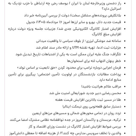
راز دشمنی وزیرخارجه لبنان با ایران / یوسف رجی چه ارتباطی با حزب نزدیک به
اسرائیل دارد؟
بلاتکلیفی پرونده‌های مشاغل سخت/ دولت از بررسی آیین‌نامه خبر داد
قیمت جدید دلار، یورو و سایر ارزها امروز ۱۶ مردادماه ۱۴۰۵/ جدول
افزایش اعتبار کالابرگ الکترونیکی جدی شد/ جزییات جلسه ویژه دولت درباره
افزایش مبلغ کالابرگ
سامانه ضد موشکی لیزری؛ از بلوف سیاسی تا واقعیت میدانی
جزئیات ثبت ادعا، تهیه نقشه UTM و ارائه مادر سند اعلام شد
تلگراف: جنگ علیه ایران ممکن است به یکی از اشتباهات تاریخ تبدیل شود
خطر پنهان التهاب لثه برای استخوان‌ها
فرمان اجرایی دوباره ترامپ برای محدود کردن «حق تابعیت بر اساس تولد»
پرداخت مطالبات بازنشستگان در اولویت تأمین اجتماعی؛ پیگیری برای تأمین
منابع ادامه دارد
مراقب علائم هپاتیت باشید!
محسن رضایی دبیر جدید شورایعالی امنیت ملی شد
طلا در مسیر ثبت بالاترین افزایش قیمت هفته
دستیار سابق قلعه‌نویی روی نیمکت ایتالیا
تردد روان در تمامی محورهای شمالی و مسیرهای مرزهای اربعین
ترکیه، عربستان و پاکستان امروز در جده توافقنامه نظامی مشترک امضا می‌کنند
بررسی ضوابط افزایش اعتبار کالابرگ در نشست وزرای اقتصاد و کار
والدین با تخلف سرویس مدارس چه کنند؟/ از هزینه اضافه تا معطلی دانش‌آموز