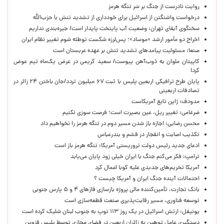
روایت نادرست از جنگ بر سَر تنگه هرمز
درخواست واشنگتن از اسرائیل برای خودداری از تشدید تنش با حزب‌الله
سخنگوی آبفای تهران: وضعیت آب پایتخت پایدار است/ جیره‌بندی نداریم
اخراج دو مأمور ارشد «موساد»؛ پس‌لرزه شکست توطئه شوم تغییر نظام ایران
صنعا: مسئولیت پیامدهای تشدید تنش بر عهده عربستان است
کاپیتان ملوان به ذوب‌آهن پیوست/ سعید کریمی در عرض یک‌ماه تیم عوض
کرد!
پایان طرح ترافیکی اربعین پلیس با ثبت ۶۷ میلیون تردد/جان باختن ۲۴ زائر در
تصادفات اربعینی
مدودف: ژاپن تابع آمریکاست
ضرغامی: تغییر ریل، عین بصیرت است؛ فرصت سوزی نکنیم
محسن رضایی: اجازه باز شدن مسیر دوم در تنگه هرمز را نخواهیم داد
تکذیب اصابت و انفجار در قشم و بندرعباس
ادعای جدید رئیس دولت تروریستی آمریکا: تنگه هرمز باز است
ترامپ: فکر می‌کنم جنگ با ایران خیلی زود پایان می‌یابد
آمریکا تحریم‌های جدیدی علیه کوبا اعمال کرد
احتمالات آینده جنگ ایران و آمریکا چیست ؟
بانک تجارت، تأمین‌کننده مالی پروژه بازسازی فازهای ۴ و ۵ پارس جنوبی
توسعه فناوری، مسیر رقابت‌پذیری صنعت قطعه‌سازی است
یونیفل: ارتش اسرائیل در یک روز ۱۱۳ توپ به جنوب لبنان شلیک کرده است
دستگیری عامل توهین به زائران اربعین در فضای مجازی توسط پلیس قزوین