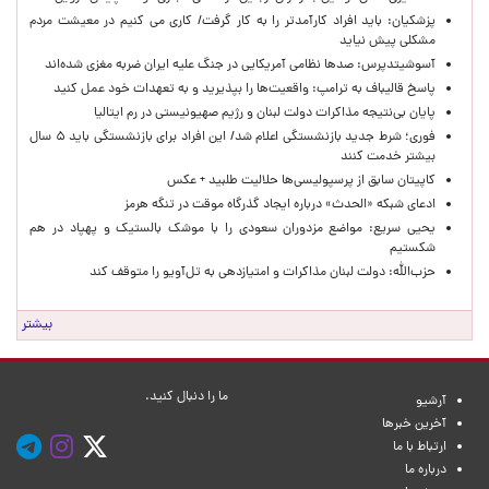
پزشکیان: باید افراد کارآمدتر را به کار گرفت/ کاری می کنیم در معیشت مردم
مشکلی پیش نیاید
آسوشیتدپرس: صدها نظامی آمریکایی در جنگ علیه ایران ضربه مغزی شده‌اند
پاسخ قالیباف به ترامپ: واقعیت‌ها را بپذیرید و به تعهدات خود عمل کنید
پایان بی‌نتیجه مذاکرات دولت لبنان و رژیم صهیونیستی در رم ایتالیا
فوری؛ شرط جدید بازنشستگی اعلام شد/ این افراد برای بازنشستگی باید ۵ سال
بیشتر خدمت کنند
کاپیتان سابق از پرسپولیسی‌ها حلالیت طلبید + عکس
ادعای شبکه «الحدث» درباره ایجاد گذرگاه موقت در تنگه هرمز
یحیی سریع: مواضع مزدوران سعودی را با موشک بالستیک و پهپاد در هم
شکستیم
حزب‌الله: دولت لبنان مذاکرات و امتیازدهی به تل‌آویو را متوقف کند
بیشتر
ما را دنبال کنید.
آرشیو
آخرین خبرها
ارتباط با ما
درباره ما