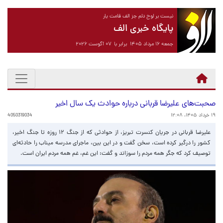
نیست بر لوح دلم جز الف قامت یار
پایگاه خبری الف
جمعه ۱۶ مرداد ۱۴۰۵ برابر با ۰۷ آگوست ۲۰۲۶
صحبت‌های علیرضا قربانی درباره حوادث یک سال اخیر
۱۹ خرداد ۱۴۰۵، ۱۲:۰۸
4050319034
علیرضا قربانی در جریان کنسرت تبریز، از حوادثی که از جنگ ۱۲ روزه تا جنگ اخیر،
کشور را درگیر کرده است، سخن گفت و در این بین، ماجرای مدرسه میناب را حادثه‌ای
توصیف کرد که جگر همه مردم را سوزاند و گفت: این غم، غم همه مردم ایران است.