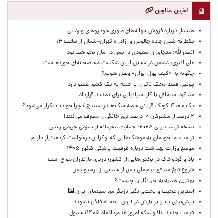
آخرین عناوین
هشدار درباره فروش حواله‌های صوری خودروهای وارداتی
یکطرفه شدن جاده چالوس و آزادراه تهران–شمال از ساعت ۱۴
انصارالله: متجاوزان سعودی در یمن در امان نخواهند بود
علی اکبری: دشمن در مقابل ایران شکست مفتضحانه‌ای خورده است
چگونه به «کیف پول ایران» وصل شویم؟
پوتین قصد محک ناتو را با حمله به یک کشور عضو دارد
مذاکره استقلال با گلر اسپانیایی برای تمدید قرارداد
یک ماه، ۴ کودک قربانی حمله سگ‌ها در سنندج / چرا حوادث تکرار می‌شود؟
۲ درصد از مشترکان ۱۰ درصد برق خانگی را مصرف می‌کنند!
نسخه ترامپ برای ۲۰۲۸؛ حمایت محرمانه از نامزدی جی‌دی ونس
ترامپ: ما خودمان به موشک‌هایی که اوکراین درخواست کرده، نیاز داریم
موضع وزارت بهداشت درباره ظرفیت پزشکی کنکور ۱۴۰۵
باد و گردوخاک در بخش‌هایی از کشور/ دریای مازندران مواج است
شروع تلخ مدافع تیم ملی پس از جدایی از پرسپولیس
بهترین هدیه به خبرنگاران چیست؟
استایل عجیب و بحث‌برانگیز بازیگر مرد سینمای ایران
پیش‌بینی پاییز پر بارش در ایران؛ لطفا غافلگیر نشوید
قیمت جدید طلا و سکه امروز ۱۶ مردادماه ۱۴۰۵/ جدول