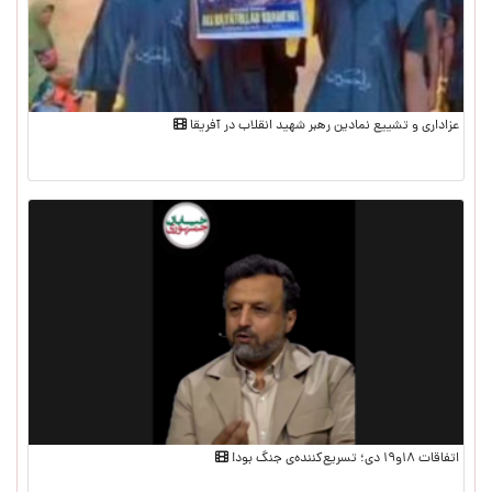
عزاداری و تشییع نمادین رهبر شهید انقلاب در آفریقا
اتفاقات ۱۸و۱۹ دی؛ تسریع‌کننده‌ی جنگ بود!