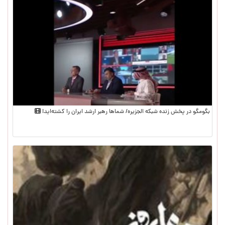
بگومگو در پخش زنده شبکه الجزیره/ شماها رهبر ارشد ایران را کشته‌اید!