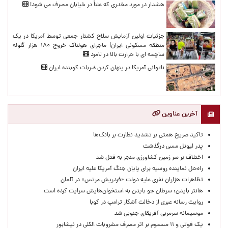
هشدار در مورد مخدری که علناً در خیابان مصرف می شود!
جزئیات اولین آزمایش سلاح کشتار جمعی توسط آمریکا در یک
منطقه مسکونی ایران| ماجرای هولناک خروج ۱۸۰ هزار گلوله
ساچمه ای با حرارت بالا در لامرد
ناتوانی آمریکا در پنهان کردن ضربات کوبنده ایران
آخرین عناوین
تاکید صریح همتی بر تشدید نظارت بر بانک‌ها
پدر لیونل مسی درگذشت
اختلاف بر سر زمین کشاورزی منجر به قتل شد
راه‌حل نماینده روسیه برای پایان جنگ آمریکا علیه ایران
تظاهرات هزاران نفری علیه دولت «فردریش مرتس» در آلمان
هانتر بایدن: سرطان جو بایدن به استخوان‌هایش سرایت کرده است
روایت رسانه عبری از دخالت آشکار ترامپ در کوبا
موسیمانه سرمربی آفریقای جنوبی شد
یک فوتی و ۱۱ مسموم بر اثر مصرف مشروبات الکلی در نیشابور