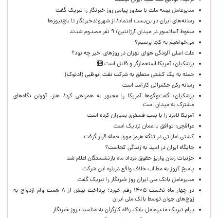
ترکیه: توافق مکه علیه ایران نیست
مدیرعامل بیمه ملت با صدور پیامی روز خبرنگار را تبریک گفت
رسانه‌های ایران در بن‌بست اعتماد/ از شهروندخبرنگار تا باج‌نیوزها
سقوط آسانسور در میدان آرژانتین/ ۹ نفر مصدوم شدند
می‌خواهیم به کجا برسیم؟
علت اصلی آلودگی هوای تهران در روزهای اخیر چه بود؟
پزشکیان: آمریکا استعمارگر و قاتل است
حمله به یک کشتی متعلق به شرکت نفت ابوظبی (ادنوک)
رسانه رکن حکمرانی کارآمد است
پزشکیان: گفت‌وگوها آمریکا را مجبور به همراهی کرد/ هنر، آوردن نگاه‌های
مشترک به میدان است
آمریکا لامرد را با بمب فسفری بمباران کرده است
عراقچی: توافق با عمان نزدیک است
کشتی اماراتی در تنگه هرمز مورد حمله قرار گرفت
جایگاه ایران در امید به زندگی کجاست؟
جزئیات زمان واریز حقوق مرداد ماه بازنشستگان اعلام شد
پاسخ کروز به مطالب خلاف واقع درباره این شرکت
مدیرعامل بانک ملی ایران روز خبرنگار را تبریک گفت
در چهار ماه نخست ۱۴۰۵ رقم خورد؛ پرداخت بیش از ۸ همت وام ازدواج به
زوج‌های جوان توسط بانک ملی ایران
پیام تبریک مدیرعامل بانک رفاه کارگران به مناسبت روز خبرنگار