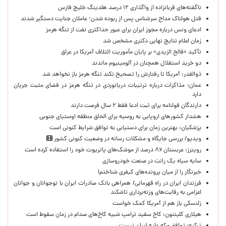
ناگفته‌های قربانزاده از واگذاری ۱۲ درصد هلدینگ خلیج فارس
قتل هولناک مداح سرشناس پس از ربوده شدن؛ عاملان جنایت دستگیر شدند
ادعای ونس درباره مجوز ایران برای عبور حداکثری نفت از تنگه هرمز
زمان اعلام نتایج نهایی دکتری مشخص شد
تأکید «فالح الزیدی» بر پایان مأموریت ائتلاف آمریکا در عراق
دو خرید استقلال همچنان در آلومینیوم ماندند
ذوالقدر: آمریکا تا رفتارش را تصحیح نکند تنگه هرمز باز نخواهد شد
عمان: مذاکرات درباره ترتیبات دریانوردی در تنگه هرمز در فضای مثبت جریان
دارد
دارندگان قولنامه برای ثبت ادعا فقط ۲ سال فرصت دارند
هشدار کشورهای اروپایی به روسیه برای الحاق منطقه اوستیای جنوبی
پزشکیان‌: بهترین زمان برای دستیابی به توافق شرایط کنونی است
ویدیو/ بررسی جایگاه و مشکلات رسانه در وضعیت کنونی کشور
رویترز: عربستان ۸۶ درصد از موشک‌های پاتریوت خود را استفاده کرده است
سایه سیاه یک رانت در صنعت خودروسازی
خبرنگار را از میان پرونده‌های کیفری شناختم!
​فرزندان ایران در راه قهرمانی/ همراهی بانک صادرات ایران با نوجوانان و جوانان
اعزامی به رقابت‌های وزنه‌برداری تاشکند
زلنسکی باز هم از آمریکا کمک خواست
هیلاری کلینتون: کاخ سفید ترامپ شبیه کاخ‌های صدام در زمان سقوط است