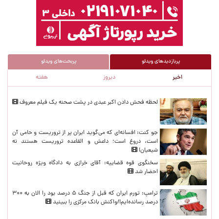
پربازدیدهای ویدئو
پربحث‌های ویدئو
اخیر
دیروز
هفته
پربازدیدهای اخیر
لحظه‌ فحش دادن اکبر عبدی در پشت صحنه یک فیلم معروف
جو کنت: افسانه‌ای که می‌گوید ایران پر از تروریست و حامی آن
است، دروغ است؛ داعش و القاعده تروریست هستند نه
شیعیان!
سخنگوی قوه قضاییه: آقای خرازی به دادگاه ویژه روحانیت
احضار شد
ترامپ: تورم ایران که قبل از جنگ ۵ درصد بود را الان به ۳۰۰
درصد رسانده‌ایم!/واکنش بانک مرکزی را ببینید