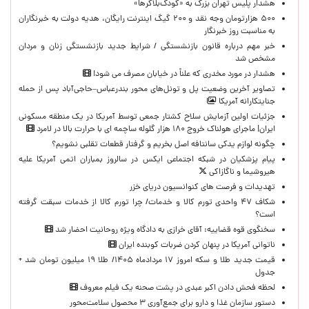
هشدار پلیس تهران بزرگ به «کودک‌بلاگرها»
۵۰۰ هزارتومان وجه نقد و ۲۰۰ گیگ اینترنت رایگان، هدیه دولت به خبرنگاران
به مناسبت روز خبرنگار
خبر مهم درباره قانون بازنشستگی / شرایط جدید بازنشستگی زنان و مردان
مشخص شد
هشدار در مورد مخدری که علناً در خیابان مصرف می شود!
تصاویر آخرین وضعیت پل و تونل‌های محور بندرعباس–حاجی‌آباد پس از حمله
جنایتکارانه آمریکا
جزئیات اولین آزمایش سلاح کشتار جمعی توسط آمریکا در یک منطقه مسکونی
ایران| ماجرای هولناک خروج ۱۸۰ هزار گلوله ساچمه ای با حرارت بالا در لامرد
چگونه لوازم یدکی سانتافه اصل بخریم و گرفتار قطعات تقلبی نشویم؟
پیام پزشکیان در شبکه اجتماعی ایکس در سالروز بمباران اتمی آمریکا علیه
هیروشیما و ناگازاکی
تهدیدات و فرصت های کنوانسیون دریای خزر
شکاف ۴۷ واحدی تورم کالا و خدمات/ چرا تورم کالا از خدمات سبقت گرفته
است؟
سخنگوی قوه قضاییه: آقای خرازی به دادگاه ویژه روحانیت احضار شد
ناتوانی آمریکا در پنهان کردن ضربات کوبنده ایران
قیمت جدید طلا و سکه امروز ۱۷ مردادماه ۱۴۰۵/ طلا ۱۹ میلیون تومان شد +
جدول
لحظه‌ فحش دادن اکبر عبدی در پشت صحنه یک فیلم معروف
دستور سازمان غذا و دارو برای جمع‌آوری ۳ محصول سلامت‌محور