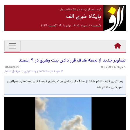
نیست بر لوح دلم جز الف قامت یار
پایگاه خبری الف
یک‌شنبه ۱۸ مرداد ۱۴۰۵ برابر با ۰۹ آگوست ۲۰۲۶
تصاویر جدید از لحظه هدف قرار دادن بیت رهبری در ۹ اسفند
۹ خرداد ۱۴۰۵، ۱۰:۰۷
4050309022
۲ نظر، ۰ در صف انتشار و ۰ تکراری یا غیرقابل انتشار
ویدئویی تازه منتشر شده از هدف قرار دادن بیت رهبری توسط تروریست‌های اسرائیلی
آمریکایی منتشر شد.