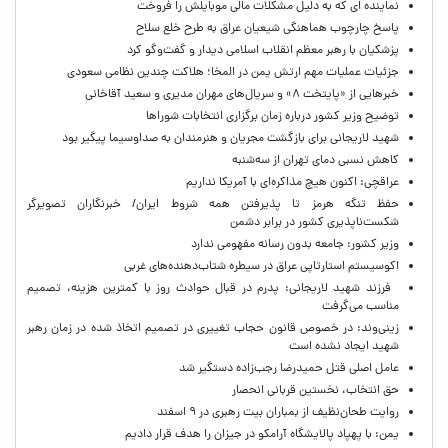
نماینده ای که به دلیل مشکلات مالی موبایلش را فروخت
پاسخ چارچوب هماهنگی شیعیان عراق به طرح خلع سلاح
پزشکیان با رهبر معظم انقلاب اسلامی دیدار و گفت‌وگو کرد
جزئیات عملیات مهم ارتش یمن در المخا؛ هلاکت چندین نظامی سعودی
خبرهایی از «پایتخت ۸» و سریال‌های مهران مدیری و سعید آقاخانی
توضیح وزیر کشور درباره زمان برگزاری انتخابات شوراها
شهید لاریجانی برای بازگشت مجریان و هنرمندان به صداوسیما پیگیر بود
کاهش نسبی دمای تهران از سه‌شنبه
عراقچی: اکنون هیچ مذاکره‌ای با آمریکا نداریم
حفظ تنگه هرمز تا پذیرفتن همه شروط ایران/ خبرنگاران تصویرگر
شکست‌ناپذیری کشور در برابر دشمن
وزیر کشور: جامعه بدون رسانه مفهومی ندارد
اکوسیستم استارتاپی عراق در سیطره شتاب‌دهنده‌‌های غربی
فرزند شهید لاریجانی: پدرم در قبال حوادث روز با کمترین هزینه، تصمیم
مناسب می‌گرفت
زینی‌وند: در خصوص قانون حجاب تغییری در تصمیم اتخاذ شده در زمان رهبر
شهید ایجاد نشده است
عامل اصلی قتل حمیدرضا رجب‌زاده دستگیر شد
حق انتخاب، نخستین قربانی انحصار
روایت طحان‌نظیف از بمباران بیت رهبری در ۹ اسفند
یمن: با پهپاد پالایشگاه آرامکو در جیزان را هدف قرار دادیم