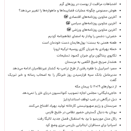
اشتباهات مراقبت از پوست در روزهای گرم
هوش مصنوعی چگونه عملیات فضاپیماها و ماهواره‌ها را تغییر می‌دهد؟
آخرین عناوین روزنامه‌های اقتصادی
آخرین عناوین روزنامه‌های سیاسی
آخرین عناوین روزنامه‌های ورزشی
حضرتی: دشمن را وادار به امضای تفاهم‌نامه کردیم
طعنه همتی به بسنت؛ پول‌هایمان دست خودمان است
حمله پهپادی به شریان گازی روسیه-ترکیه-اروپا
تکاپوی پنتاگون برای جبران کمبود تسلیحات
هشدار صریح شیخ الکعبی به عربستان
مصر: اسراییل با طفره رفتن از طرح ترامپ به کشتار غیرنظامیان ادامه می‌دهد
مدیرعامل بانک سپه فرارسیدن روز خبرنگار را به اصحاب رسانه و خبر تبریک
گفت
از دیوارهای ۲۰۱۹ تا پیمان مکه
حاجی‌دلیگانی: مجلس اجازه تصویب کنوانسیون دریای خزر را نمی‌دهد
دبل درگاهی در شب توقف استانداردلیژ
صربستان و رژیم صهیونیستی کارخانه تولید پهپاد افتتاح می‌کنند
یونان به دنبال گسترش حضور نظامی در خلیج فارس
رئال مدل مورینیو با برد به استقبال فصل جدید لالیگا رفت
اسپانیا برای مسافران ایتالیایی بازرسی مرزی وضع کرد