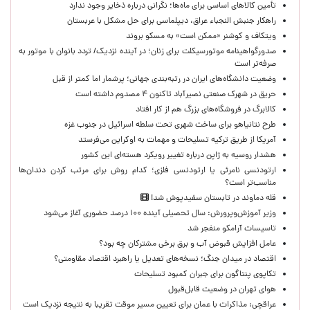
تأمین کالاهای اساسی برای ماه‌ها؛ نگرانی درباره ذخایر وجود ندارد
راهکار جنبش النجباء عراق، دیپلماسی برای حل مشکل با عربستان
ویتکاف و کوشنر «ممکن است» به مسکو بروند
صدورگواهینامه موتورسیکلت برای زنان؛ در آینده نزدیک/ تردد بانوان با موتور به‌
صرفه‌تر است
وضعیت دانشگاه‌های ایران در رتبه‌بندی جهانی؛ پرشمار اما کمتر از قبل
حریق در شهرک صنعتی نصیرآباد تاکنون ۴ مصدوم داشته است
کالابرگ در فروشگاه‌های بزرگ هم از کار افتاد
طرح نتانیاهو برای ساخت شهری تحت سلطه اسرائیل در جنوب غزه
آمریکا از طریق ترکیه تسلیحات و مهمات به اوکراین می‌فرستد
هشدار روسیه به ژاپن درباره تغییر رویکرد هسته‌ای این کشور
ارتودنسی نامرئی یا ارتودنسی فلزی؛ کدام روش برای مرتب کردن دندان‌ها
مناسب‌تر است؟
قله دماوند در تابستان سفیدپوش شد!
وزیر آموزش‌وپرورش: سال تحصیلی آینده ۱۰۰ درصد حضوری آغاز می‌شود
تاسیسات آرامکو منفجر شد
عامل افزایش قبوض آب و برق برخی مشترکان چه بود؟
اقتصاد در میدان جنگ؛ نسخه‌های تعدیل یا راهبرد اقتصاد مقاومتی؟
تکاپوی پنتاگون برای جبران کمبود تسلیحات
هوای تهران در وضعیت قابل‌قبول
عراقچی: مذاکرات با عمان برای تعیین مسیر موقت تقریبا به نتیجه نزدیک است