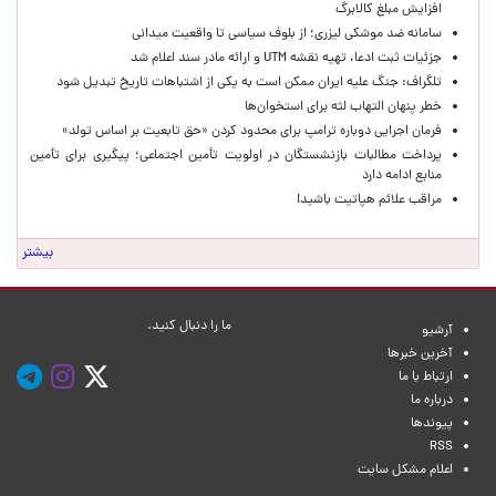
افزایش مبلغ کالابرگ
سامانه ضد موشکی لیزری؛ از بلوف سیاسی تا واقعیت میدانی
جزئیات ثبت ادعا، تهیه نقشه UTM و ارائه مادر سند اعلام شد
تلگراف: جنگ علیه ایران ممکن است به یکی از اشتباهات تاریخ تبدیل شود
خطر پنهان التهاب لثه برای استخوان‌ها
فرمان اجرایی دوباره ترامپ برای محدود کردن «حق تابعیت بر اساس تولد»
پرداخت مطالبات بازنشستگان در اولویت تأمین اجتماعی؛ پیگیری برای تأمین
منابع ادامه دارد
مراقب علائم هپاتیت باشید!
بیشتر
ما را دنبال کنید.
آرشیو
آخرین خبرها
ارتباط با ما
درباره ما
پیوندها
RSS
اعلام مشکل سایت