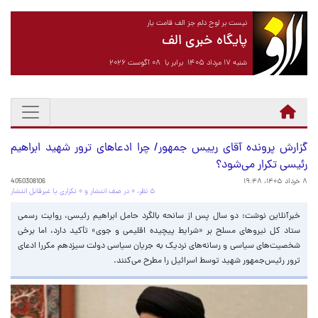
نیست بر لوح دلم جز الف قامت یار
پایگاه خبری الف
شنبه ۱۷ مرداد ۱۴۰۵ برابر با ۰۸ آگوست ۲۰۲۶
گزارش پرونده آقای رییس جمهور/ چرا ادعاهای ترور شهید ابراهیم
رئیسی تکرار می‌شود؟
۸ خرداد ۱۴۰۵، ۱۹:۴۸
4050308106
۵ نظر، ۰ در صف انتشار و ۰ تکراری یا غیرقابل انتشار
خبرآنلاین نوشت: دو سال پس از سانحه بالگرد حامل ابراهیم رئیسی، روایت رسمی
ستاد کل نیروهای مسلح بر «شرایط پیچیده اقلیمی و جوی» تأکید دارد، اما برخی
شخصیت‌های سیاسی و رسانه‌های نردیک به جریان سیاسی دولت سیزدهم مکررا ادعای
ترور رئیس‌جمهور شهید توسط اسرائیل را مطرح می‌کنند.