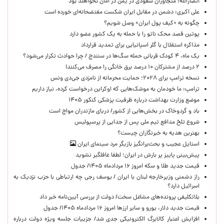
انصارالله: متجاوزان سعودی در یمن در امان نخواهند بود
علی اکبری: دشمن در مقابل ایران شکست مفتضحانه‌ای خورده است
چگونه به «کیف پول ایران» وصل شویم؟
پوتین قصد محک ناتو را با حمله به یک کشور عضو دارد
مذاکره استقلال با گلر اسپانیایی برای تمدید قرارداد
یک ماه، ۴ کودک قربانی حمله سگ‌ها در سنندج / چرا حوادث تکرار می‌شود؟
۲ درصد از مشترکان ۱۰ درصد برق خانگی را مصرف می‌کنند!
نسخه ترامپ برای ۲۰۲۸؛ حمایت محرمانه از نامزدی جی‌دی ونس
ترامپ: ما خودمان به موشک‌هایی که اوکراین درخواست کرده، نیاز داریم
موضع وزارت بهداشت درباره ظرفیت پزشکی کنکور ۱۴۰۵
باد و گردوخاک در بخش‌هایی از کشور/ دریای مازندران مواج است
شروع تلخ مدافع تیم ملی پس از جدایی از پرسپولیس
بهترین هدیه به خبرنگاران چیست؟
استایل عجیب و بحث‌برانگیز بازیگر مرد سینمای ایران
پیش‌بینی پاییز پر بارش در ایران؛ لطفا غافلگیر نشوید
قیمت جدید طلا و سکه امروز ۱۶ مردادماه ۱۴۰۵/ جدول
راز دشمنی وزیرخارجه لبنان با ایران / یوسف رجی چه ارتباطی با حزب نزدیک به
اسرائیل دارد؟
بلاتکلیفی پرونده‌های مشاغل سخت/ دولت از بررسی آیین‌نامه خبر داد
قیمت جدید دلار، یورو و سایر ارزها امروز ۱۶ مردادماه ۱۴۰۵/ جدول
افزایش اعتبار کالابرگ الکترونیکی جدی شد/ جزییات جلسه ویژه دولت درباره