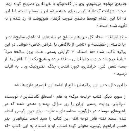
جدیدی مواجه می‌شویم. وی در گفت‌وگو با خبرآنلاین تصریح کرده بود:
«بحث شهادت آیت‌الله رئیسی برای همه مردم ایران مسلم است، اما این
که آیا این اقدام توسط دشمن صورت گرفته، هیچ‌وقت نه رد شده و نه
تأیید شده است.»
مرکز ارتباطات ستاد کل نیروهای مسلح در بیانیه‌ای، ادعاهای مطرح‌شده را
«با فاصله از حقیقت» و «ناشی از ناآگاهی یا اغراض خاص» خواند. در این
بیانیه تأکید شد: «به استناد ۳ گزارش رسمی، علت بروز سانحه صرفاً
شرایط پیچیده جوی و جغرافیایی منطقه بوده و هیچ یک از گمانه‌زنی‌ها از
جمله نقص فنی، خرابکاری، ترور، انفجار، جنگ الکترونیک و... به اثبات
نرسید.»
با این حال، حتی این بیانیه نیز مانع از ادامه این فرضیه‌پردازی‌ها نشد.
از سوی دیگر، کتاب «رایحه مرگ» به قلم «اسحاق گلدشتاین»، نویسنده
اسرائیلی، روایت رسمی ایران را زیر سؤال برده و مدعی شده که در
راهروهای موساد در تل‌آویو، محاسبه‌ای متفاوت برای ترور رئیسی انجام
شده است. نکته قابل توجه آنکه این کتاب را سید احمد علم‌الهدی، پدر
همسر ابراهیم رئیسی، معرفی کرده است. او با استناد به این کتاب -که