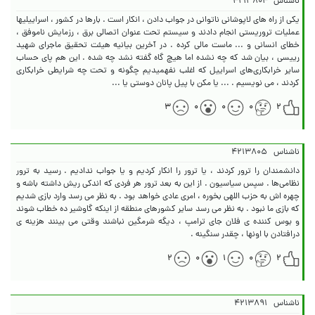
ناشناس
۴۲۱۳۸۰۴
یکی از راه های لاپوشانی ناتوانی در جواب دادن ، انکار است .‌ بارها در کشور ، اسراییلیها
عملیات تروریستی انجام دادند و سیستم تحت عنوان اتصالی برق ، رزمایش ناموفق ،
خطای انسانی و ... ماست مالی کرده .‌ در آخرین بیانیه هیئت تحقیق ماجرای شهید
رییسی ، بیان شد که چه نشده اما هیچ گاه گفته نشد چه شده . این هم پای حساب
سایر خرابکاری‌های اسراییل که اغلب نفهمیدیم چگونه و تحت چه شرایطی خرابکاری
کردند ، می نویسیم .‌ ... یا مکن با پیل پانان دوستی یا ...
۳
۰
۰
۰
۲
ناشناس
۴۲۱۳۸۰۵
دانشمندان را ترور کردند ، یا ترور را انکار کردیم و یا جواب ندادیم . رسید به ترور
نظامی‌ها . سپس سیاسیون . از این به بعد ترور هر فردی که اندکی ریش داشته باشه و
چهره اش به حزب اللهی بخوره ، امری عادی خواهد بود . به نظر می رسد وارد بازی شدیم
که بازی ما نبود .‌ به نظر می رسد سایر کشورهای منطقه از اینکه گاو‌شیر ده خطاب شوند
و بوس کننده ی فلان جای ترامپ ، دیگه شرمگین نباشند وقتی می بینند هزینه ی
درافتادن با اونها ، چقدر سنگینه .
۲
۰
۱
۰
۲
ناشناس
۴۲۱۳۸۹۱