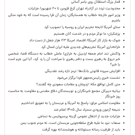
قمار بزرگ استقلال روی یاسر آسانی
محدودیت تردد در آزادراه تهران کرج قزوین تا ۲۰ شهریور/ جزئیات
وزیر امور خارجه خطاب به همسایگان: زمان آن فرا رسیده است که به خود متکی
باشیم
سنای آمریکا لایحه تحریم ایران و روسیه را تصویب کرد
پزشکیان: ما نوکر مردم و در خدمت آنان هستیم
شوک به بازار کار آمریکا/ اقتصاد امریکا ۲۳ هزار شغل از دست داد
خزانه‌داری آمریکا تحریم‌های جدیدی علیه ایران اعمال کرد
واکنش تند امام جمعه اردبیل به خرازی/ عاملی خطاب به دستگاه قضا: شخصی
خبر دروغ به رهبری بست و دفتر رهبری با صراحت آن را رد کرد، آیا این جرم است
یا خیر؟
افزایش سپرده قانونی بانک‌ها؛ ترمز تازه رشد نقدینگی
نشست خبری رئیس‌جمهور فردا برگزار می‌شود
متن کامل توافق مکه؛ اردوغان و مقامات سعودی چه گفتند؟
بیانیه دبیرکل مجمع خبرنگاران و نویسندگان دفاع مقدس و مقاومت به مناسبت
روز خبرنگار
مقاومت اسلامی عراق: پاسخ به آمریکا و عربستان را به تعویق انداختیم
نتیجه آزمون ورودی سمپاد سال ۱۴۰۵ اعلام شد
جزئیات جدید از انتقال نجومی گزینه پرسپولیس به نساجی
صنعاء: نبرد ما علیه طرح سلطه‌جویی عربستان است، نه مردم جنوب یمن
باید از ظرفیت رسانه مسئولانه و هوشمندانه بهره گرفت