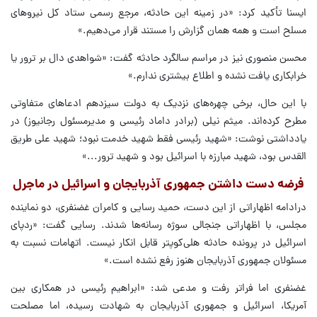
ایسنا تأکید کرد: «در زمینه این حادثه، مرجع رسمی ستاد کل نیروهای
مسلح است و همه همان گزارش را مستند قرار می‌دهیم.»
محسن منصوری نیز در مراسم سالگرد حادثه گفت: «شواهدی دال بر ترور یا
خرابکاری یافت نشده و اطلاع بیشتری ندارم.»
با این حال، برخی چهره‌های نزدیک به دولت سیزدهم ادعاهای متفاوتی
مطرح کرده‌اند. میثم نیلی (برادر داماد رئیسی و مدیرمسئول رجانیوز) در
یادداشتی نوشت: «شهید رئیسی فقط شهید خدمت نبود؛ شهید علی طریق
القدس بود، شهید مبارزه با اسرائیل بود و شهید ترور...»
فرضه دست داشتن جمهوری آذربایجان و اسرائیل در ماجرل
درادامه اظهاراتی از این دست، حمید رسایی و کامران غضنفری، دو نماینده
مجلس، با اظهاراتی جنجالی سوژه رسانه‌ها شدند. رسایی گفت: «ردپای
اسرائیل در پرونده حادثه هلی‌کوپتر قابل انکار نیست. اتهامات نسبت به
مسئولان جمهوری آذربایجان هنوز رفع نشده است.»
غضنفری اما فراتر رفت و مدعی شد: «ابراهیم رئیسی در همکاری بین
آمریکا، اسرائیل و جمهوری آذربایجان به شهادت رسیده، اما مصلحت