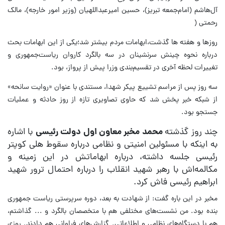
آل‌هاشم (امام‌جمعه تبریز)، حسین امیرعبداللهیان (وزیر امور خارجه)، مالک
رحمتی (
روزها و هفته ها گذشت،ابهامات مردم بیشتر شد؛یکی از این ابهامات بحث
درباره نحوه چینش سرنشینان در سه بالگرد کاروان ریاست‌جمهوری و
تغییرات لحظه آخری در تقسیم‌بندی وزرا پیش از پرواز، بود.
سه روز پس از مراسم تشییع پیکر شهدا، مستندی با عنوان «روایت سانحه»
از شبکه خبر پخش شد که حاوی تصاویری تازه از روز حادثه و عملیات
جستجو بود.
چند روز گذشته
محمد مخبر معاون اول دولت رئیسی
با اشاره
به اینکه با مسئولین امنیتی و نظامی درباره سقوط هلی کوپتر
رئیسی جلسه داشته، درباره ابهاماتش در این زمینه و
مکالمه‌اش با رهبر شهید انقلاب را درباره احتمال ترور شهید
ابراهیم رئیسی فاش کرد.
مخبر در این باره گفت: از شهادت به بعد، دوره سرپرستی ریاست جمهوری
بنده بود. من نشست‌های مختلفی هم با متخصصان بالگرد و ... گذاشتم،
هم با دستگاه‌های نظامی و اطلاعاتی. گزارش‌های فراوانی هم دادند. روزی