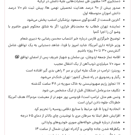
دستگیری ۱۰۴ مظنون طی عملیات‌هایی علیه داعش در ترکیه
صدور بیش از ۹۰ درصد هدایت تحصیلی نهمی ها/ پیش ثبت نام ۷۰ درصد
دانش اموزان متوسطه اول
آخرین قسمت از گفت‌وگوی مسعود پزشکیان امشب پخش می‌شود
نماینده تهران خطاب به محمدباقر خرازی: اگر به شلاق محکوم شوی حاضرم با
وضو آن را اجرا کنم!
توضیح خبرگزاری فارس درباره خبر انتصاب محسن رضایی به دبیری شعام
وزیر خزانه داری آمریکا: شاید امروز یا فردا، شاهد دستیابی به یک توافق، شامل
آتش‌بس ۳۰ تا ۶۰ روزه باشیم
اقامه نماز جمعه اردوغان، بن ‌سلمان و شهباز شریف پس از امضای توافق
سود ۷۰ میلیاردی ذوب‌آهن از یک انتقال عجیب
رویترز: ترامپ در جنگ علیه ایران بر سر ۲ راهی بدی گیر افتاده است
رگبار و رعدوبرق در راه شمال کشور؛ تهران خنک‌تر می‌شود
۱۷ تجاوز رژیم صهیونیستی به خاک سوریه در ۴۸ ساعت گذشته
تکلیف مدیرعامل استقلال قبل از لیگ مشخص می شود
ونس هم مثل ترامپ است/ فردوسی پور مهم تر از معیشت مردم؟!/ هدف آمریکا
خطرناک جلوه دادن ایران است
اتحادیه اروپا ۵ فرد مرتبط با صنایع دفاعی روسیه را تحریم کرد
افزایش خطر ابتلا به سرطان مری با نوشیدن چای بالاتر از دمای ۶۵ درجه
هشدار درباره فروش حواله‌های صوری خودروهای وارداتی
یکطرفه شدن جاده چالوس و آزادراه تهران–شمال از ساعت ۱۴