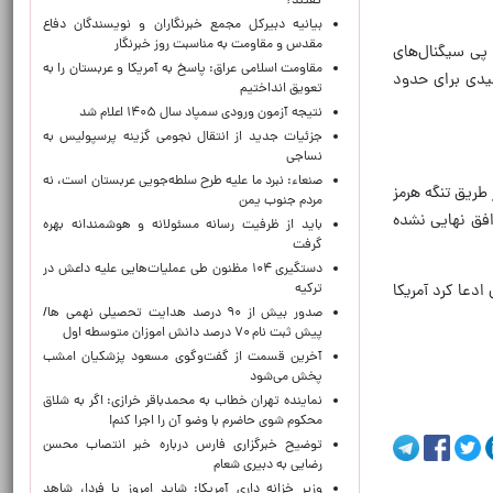
گفتند؟
بیانیه دبیرکل مجمع خبرنگاران و نویسندگان دفاع
مقدس و مقاومت به مناسبت روز خبرنگار
ده‌است. این نوسانات در پی سیگنال‌های
مقاومت اسلامی عراق: پاسخ به آمریکا و عربستان را به
لیدی برای حدود
تعویق انداختیم
نتیجه آزمون ورودی سمپاد سال ۱۴۰۵ اعلام شد
جزئیات جدید از انتقال نجومی گزینه پرسپولیس به
نساجی
صنعاء: نبرد ما علیه طرح سلطه‌جویی عربستان است، نه
 طریق تنگه هرمز
مردم جنوب یمن
افق نهایی نشده
باید از ظرفیت رسانه مسئولانه و هوشمندانه بهره
گرفت
دستگیری ۱۰۴ مظنون طی عملیات‌هایی علیه داعش در
ترکیه
دعا کرد آمریکا
صدور بیش از ۹۰ درصد هدایت تحصیلی نهمی ها/
پیش ثبت نام ۷۰ درصد دانش اموزان متوسطه اول
آخرین قسمت از گفت‌وگوی مسعود پزشکیان امشب
پخش می‌شود
نماینده تهران خطاب به محمدباقر خرازی: اگر به شلاق
محکوم شوی حاضرم با وضو آن را اجرا کنم!
توضیح خبرگزاری فارس درباره خبر انتصاب محسن
رضایی به دبیری شعام
وزیر خزانه داری آمریکا: شاید امروز یا فردا، شاهد