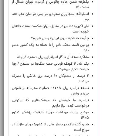
یکطرفه شدن جاده چالوس و آزادراه تهران–شمال از
ساعت ۱۴
انصارالله: متجاوزان سعودی در یمن در امان نخواهند
بود
علی اکبری: دشمن در مقابل ایران شکست مفتضحانه‌ای
خورده است
چگونه به «کیف پول ایران» وصل شویم؟
پوتین قصد محک ناتو را با حمله به یک کشور عضو
دارد
مذاکره استقلال با گلر اسپانیایی برای تمدید قرارداد
یک ماه، ۴ کودک قربانی حمله سگ‌ها در سنندج / چرا
حوادث تکرار می‌شود؟
۲ درصد از مشترکان ۱۰ درصد برق خانگی را مصرف
می‌کنند!
نسخه ترامپ برای ۲۰۲۸؛ حمایت محرمانه از نامزدی
جی‌دی ونس
ترامپ: ما خودمان به موشک‌هایی که اوکراین
درخواست کرده، نیاز داریم
موضع وزارت بهداشت درباره ظرفیت پزشکی کنکور
۱۴۰۵
باد و گردوخاک در بخش‌هایی از کشور/ دریای مازندران
مواج است