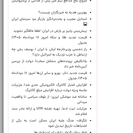
شروع تلخ مدافع تیم ملی پس از جدایی از پرسپولیس
بهترین هدیه به خبرنگاران چیست؟
استایل عجیب و بحث‌برانگیز بازیگر مرد سینمای ایران
پیش‌بینی پاییز پر بارش در ایران؛ لطفا غافلگیر نشوید
قیمت جدید طلا و سکه امروز ۱۶ مردادماه ۱۴۰۵/
جدول
راز دشمنی وزیرخارجه لبنان با ایران / یوسف رجی چه
ارتباطی با حزب نزدیک به اسرائیل دارد؟
بلاتکلیفی پرونده‌های مشاغل سخت/ دولت از بررسی
آیین‌نامه خبر داد
قیمت جدید دلار، یورو و سایر ارزها امروز ۱۶ مردادماه
۱۴۰۵/ جدول
افزایش اعتبار کالابرگ الکترونیکی جدی شد/ جزییات
جلسه ویژه دولت درباره افزایش مبلغ کالابرگ
سامانه ضد موشکی لیزری؛ از بلوف سیاسی تا واقعیت
میدانی
جزئیات ثبت ادعا، تهیه نقشه UTM و ارائه مادر سند
اعلام شد
تلگراف: جنگ علیه ایران ممکن است به یکی از
اشتباهات تاریخ تبدیل شود
خطر پنهان التهاب لثه برای استخوان‌ها