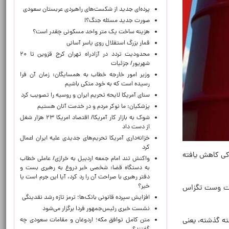
پرده‌ای جدید از شکست‌های راهبردی عربستان سعودی
صورت جدید مسئله جنگ؟!
هزینه ساخت یک متر واحد مسکونی چقدر است؟
قمار بزرگ استقلال روی یاسر آسانی
محدودیت تردد در آزادراه تهران کرج قزوین تا ۲۰
شهریور/ جزئیات
وزیر امور خارجه خطاب به همسایگان: زمان آن فرا
رسیده است که به خود متکی باشیم
سنای آمریکا لایحه تحریم ایران و روسیه را تصویب کرد
پزشکیان: ما نوکر مردم و در خدمت آنان هستیم
شوک به بازار کار آمریکا/ اقتصاد امریکا ۲۳ هزار شغل
از دست داد
خزانه‌داری آمریکا تحریم‌های جدیدی علیه ایران اعمال
کرد
ندکی کاهش یافته
واکنش تند امام جمعه اردبیل به خرازی/ عاملی خطاب
به دستگاه قضا: شخصی خبر دروغ به رهبری بست و
دفتر رهبری با صراحت آن را رد کرد، آیا این جرم است یا
خیر؟
ادل ۱.۱۵ درصد کاهش به ۹۲ دلار و ۶۳ سنت رسید. نفت وست تگزاس
افزایش سپرده قانونی بانک‌ها؛ ترمز تازه رشد نقدینگی
نشست خبری رئیس‌جمهور فردا برگزار می‌شود
رین سطح ۸۷.۱۱ دلار در مقابل سقف هفته گذشته، یعنی
متن کامل توافق مکه؛ اردوغان و مقامات سعودی چه