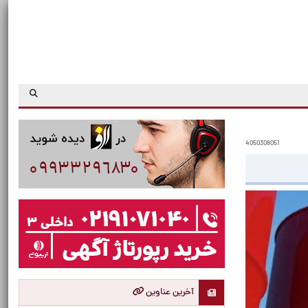
4050308051
آخرین عناوین