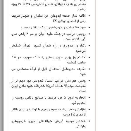
دستیابی به یک توافق، شامل آتش‌بس ۳۰ تا ۶۰ روزه
باشیم
اقامه نماز جمعه اردوغان، بن ‌سلمان و شهباز شریف
پس از امضای توافق
سود ۷۰ میلیاردی ذوب‌آهن از یک انتقال عجیب
رویترز: ترامپ در جنگ علیه ایران بر سر ۲ راهی بدی
گیر افتاده است
رگبار و رعدوبرق در راه شمال کشور؛ تهران خنک‌تر
می‌شود
۱۷ تجاوز رژیم صهیونیستی به خاک سوریه در ۴۸
ساعت گذشته
تکلیف مدیرعامل استقلال قبل از لیگ مشخص می
شود
ونس هم مثل ترامپ است/ فردوسی پور مهم تر از
معیشت مردم؟!/ هدف آمریکا خطرناک جلوه دادن ایران
است
اتحادیه اروپا ۵ فرد مرتبط با صنایع دفاعی روسیه را
تحریم کرد
افزایش خطر ابتلا به سرطان مری با نوشیدن چای بالاتر
از دمای ۶۵ درجه
هشدار درباره فروش حواله‌های صوری خودروهای
وارداتی