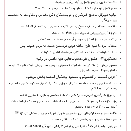
نشست خبری رئیس‌جمهور فردا برگزار می‌شود
متن کامل توافق مکه؛ اردوغان و مقامات سعودی چه گفتند؟
بیانیه دبیرکل مجمع خبرنگاران و نویسندگان دفاع مقدس و مقاومت به مناسبت
روز خبرنگار
مقاومت اسلامی عراق: پاسخ به آمریکا و عربستان را به تعویق انداختیم
نتیجه آزمون ورودی سمپاد سال ۱۴۰۵ اعلام شد
جزئیات جدید از انتقال نجومی گزینه پرسپولیس به نساجی
صنعاء: نبرد ما علیه طرح سلطه‌جویی عربستان است، نه مردم جنوب یمن
باید از ظرفیت رسانه مسئولانه و هوشمندانه بهره گرفت
دستگیری ۱۰۴ مظنون طی عملیات‌هایی علیه داعش در ترکیه
صدور بیش از ۹۰ درصد هدایت تحصیلی نهمی ها/ پیش ثبت نام ۷۰ درصد
دانش اموزان متوسطه اول
آخرین قسمت از گفت‌وگوی مسعود پزشکیان امشب پخش می‌شود
نماینده تهران خطاب به محمدباقر خرازی: اگر به شلاق محکوم شوی حاضرم با
وضو آن را اجرا کنم!
توضیح خبرگزاری فارس درباره خبر انتصاب محسن رضایی به دبیری شعام
وزیر خزانه داری آمریکا: شاید امروز یا فردا، شاهد دستیابی به یک توافق، شامل
آتش‌بس ۳۰ تا ۶۰ روزه باشیم
اقامه نماز جمعه اردوغان، بن ‌سلمان و شهباز شریف پس از امضای توافق
سود ۷۰ میلیاردی ذوب‌آهن از یک انتقال عجیب
رویترز: ترامپ در جنگ علیه ایران بر سر ۲ راهی بدی گیر افتاده است