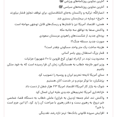
آخرین عناوین روزنامه‌های ورزشی
آخرین عناوین روزنامه‌های سیاسی
انصارالله: ترکیه و پاکستان به‌جای ائتلاف‌سازی، برای توقف تجاوز فشار بیاورند
«ایرج» دوباره در بیمارستان بستری شد
همتی: اقتصاد آمریکا نیز با فشارها و ریسک‌های قابل توجهی مواجه است
واکنش صنعا به توافق سه جانبه مکه
پرده‌ای جدید از شکست‌های راهبردی عربستان سعودی
صورت جدید مسئله جنگ؟!
هزینه ساخت یک متر واحد مسکونی چقدر است؟
قمار بزرگ استقلال روی یاسر آسانی
محدودیت تردد در آزادراه تهران کرج قزوین تا ۲۰ شهریور/ جزئیات
وزیر امور خارجه خطاب به همسایگان: زمان آن فرا رسیده است که به خود متکی
باشیم
سنای آمریکا لایحه تحریم ایران و روسیه را تصویب کرد
پزشکیان: ما نوکر مردم و در خدمت آنان هستیم
شوک به بازار کار آمریکا/ اقتصاد امریکا ۲۳ هزار شغل از دست داد
خزانه‌داری آمریکا تحریم‌های جدیدی علیه ایران اعمال کرد
واکنش تند امام جمعه اردبیل به خرازی/ عاملی خطاب به دستگاه قضا: شخصی
خبر دروغ به رهبری بست و دفتر رهبری با صراحت آن را رد کرد، آیا این جرم است
یا خیر؟
افزایش سپرده قانونی بانک‌ها؛ ترمز تازه رشد نقدینگی