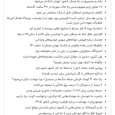
رگبار و رعدوبرق در راه شمال کشور؛ تهران خنک‌تر می‌شود
۱۷ تجاوز رژیم صهیونیستی به خاک سوریه در ۴۸ ساعت گذشته
تکلیف مدیرعامل استقلال قبل از لیگ مشخص می شود
ونس هم مثل ترامپ است/ فردوسی پور مهم تر از معیشت مردم؟!/ هدف آمریکا
خطرناک جلوه دادن ایران است
اتحادیه اروپا ۵ فرد مرتبط با صنایع دفاعی روسیه را تحریم کرد
افزایش خطر ابتلا به سرطان مری با نوشیدن چای بالاتر از دمای ۶۵ درجه
هشدار درباره فروش حواله‌های صوری خودروهای وارداتی
یکطرفه شدن جاده چالوس و آزادراه تهران–شمال از ساعت ۱۴
انصارالله: متجاوزان سعودی در یمن در امان نخواهند بود
علی اکبری: دشمن در مقابل ایران شکست مفتضحانه‌ای خورده است
چگونه به «کیف پول ایران» وصل شویم؟
پوتین قصد محک ناتو را با حمله به یک کشور عضو دارد
مذاکره استقلال با گلر اسپانیایی برای تمدید قرارداد
یک ماه، ۴ کودک قربانی حمله سگ‌ها در سنندج / چرا حوادث تکرار می‌شود؟
۲ درصد از مشترکان ۱۰ درصد برق خانگی را مصرف می‌کنند!
نسخه ترامپ برای ۲۰۲۸؛ حمایت محرمانه از نامزدی جی‌دی ونس
ترامپ: ما خودمان به موشک‌هایی که اوکراین درخواست کرده، نیاز داریم
موضع وزارت بهداشت درباره ظرفیت پزشکی کنکور ۱۴۰۵
باد و گردوخاک در بخش‌هایی از کشور/ دریای مازندران مواج است
شروع تلخ مدافع تیم ملی پس از جدایی از پرسپولیس