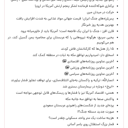
رسوایی جدید برای رئیس فیفا/ ادعای رابطه غیراخلاقی و پرداخت مبلغ ۶ رقمی
برکناری شوکه‌کننده فرمانده لشکر پنجم ارتش آمریکا در اروپا
حركت در ميدان مين
پس‌لرزه‌های جنگ ایران؛ قیمت جهانی مواد غذایی به شدت افزایش یافت
بهترین هدیه روز خبرنگار
فارن افرز : جنگ با ایران یک فاجعه است؛ آمریکا باید از خاورمیانه برود
یحیی سریع: هرگونه نیروهایی را که عربستان برای محاصره یمن گسیل کند، در
هم می‌کوبیم
۱۵ راز هتل‌ها که کارکنانشان فاش کردند
اسحاق دار: امیدواریم توافق مکه به ثبات در منطقه کمک کند
آخرین عناوین روزنامه‌های اقتصادی
آخرین عناوین روزنامه‌های ورزشی
آخرین عناوین روزنامه‌های سیاسی
انصارالله: ترکیه و پاکستان به‌جای ائتلاف‌سازی، برای توقف تجاوز فشار بیاورند
«ایرج» دوباره در بیمارستان بستری شد
همتی: اقتصاد آمریکا نیز با فشارها و ریسک‌های قابل توجهی مواجه است
واکنش صنعا به توافق سه جانبه مکه
پرده‌ای جدید از شکست‌های راهبردی عربستان سعودی
صورت جدید مسئله جنگ؟!
هزینه ساخت یک متر واحد مسکونی چقدر است؟
قمار بزرگ استقلال روی یاسر آسانی