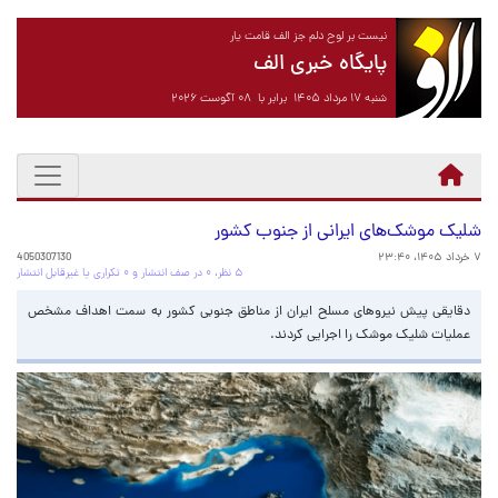
نیست بر لوح دلم جز الف قامت یار
پایگاه خبری الف
شنبه ۱۷ مرداد ۱۴۰۵ برابر با ۰۸ آگوست ۲۰۲۶
شلیک موشک‌های ایرانی از جنوب کشور
۷ خرداد ۱۴۰۵، ۲۳:۴۰
4050307130
۵ نظر، ۰ در صف انتشار و ۰ تکراری یا غیرقابل انتشار
دقایقی پیش نیروهای مسلح ایران از مناطق جنوبی کشور به سمت اهداف مشخص
عملیات شلیک موشک را اجرایی کردند.