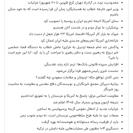
محدودیت تردد در آزادراه تهران کرج قزوین تا ۲۰ شهریور/ جزئیات
وزیر امور خارجه خطاب به همسایگان: زمان آن فرا رسیده است که به خود متکی
باشیم
سنای آمریکا لایحه تحریم ایران و روسیه را تصویب کرد
پزشکیان: ما نوکر مردم و در خدمت آنان هستیم
شوک به بازار کار آمریکا/ اقتصاد امریکا ۲۳ هزار شغل از دست داد
خزانه‌داری آمریکا تحریم‌های جدیدی علیه ایران اعمال کرد
واکنش تند امام جمعه اردبیل به خرازی/ عاملی خطاب به دستگاه قضا: شخصی
خبر دروغ به رهبری بست و دفتر رهبری با صراحت آن را رد کرد، آیا این جرم است
یا خیر؟
افزایش سپرده قانونی بانک‌ها؛ ترمز تازه رشد نقدینگی
نشست خبری رئیس‌جمهور فردا برگزار می‌شود
متن کامل توافق مکه؛ اردوغان و مقامات سعودی چه گفتند؟
بیانیه دبیرکل مجمع خبرنگاران و نویسندگان دفاع مقدس و مقاومت به مناسبت
روز خبرنگار
مقاومت اسلامی عراق: پاسخ به آمریکا و عربستان را به تعویق انداختیم
نتیجه آزمون ورودی سمپاد سال ۱۴۰۵ اعلام شد
جزئیات جدید از انتقال نجومی گزینه پرسپولیس به نساجی
صنعاء: نبرد ما علیه طرح سلطه‌جویی عربستان است، نه مردم جنوب یمن
باید از ظرفیت رسانه مسئولانه و هوشمندانه بهره گرفت
دستگیری ۱۰۴ مظنون طی عملیات‌هایی علیه داعش در ترکیه