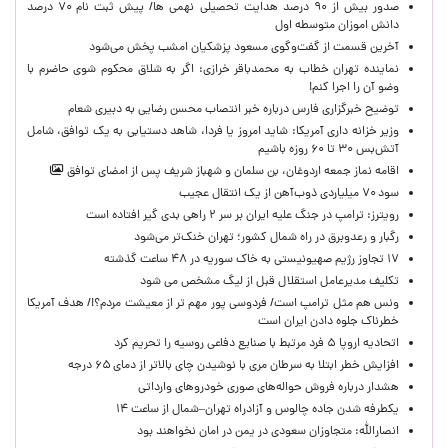
صدور بیش از ۹۰ درصد هدایت تحصیلی نهمی ها/ پیش ثبت نام ۷۰ درصد
دانش اموزان متوسطه اول
آخرین قسمت از گفت‌وگوی مسعود پزشکیان امشب پخش می‌شود
نماینده تهران خطاب به محمدباقر خرازی: اگر به شلاق محکوم شوی حاضرم با
وضو آن را اجرا کنم!
توضیح خبرگزاری فارس درباره خبر انتصاب محسن رضایی به دبیری شعام
وزیر خزانه داری آمریکا: شاید امروز یا فردا، شاهد دستیابی به یک توافق، شامل
آتش‌بس ۳۰ تا ۶۰ روزه باشیم
اقامه نماز جمعه اردوغان، بن ‌سلمان و شهباز شریف پس از امضای توافق
سود ۷۰ میلیاردی ذوب‌آهن از یک انتقال عجیب
رویترز: ترامپ در جنگ علیه ایران بر سر ۲ راهی بدی گیر افتاده است
رگبار و رعدوبرق در راه شمال کشور؛ تهران خنک‌تر می‌شود
۱۷ تجاوز رژیم صهیونیستی به خاک سوریه در ۴۸ ساعت گذشته
تکلیف مدیرعامل استقلال قبل از لیگ مشخص می شود
ونس هم مثل ترامپ است/ فردوسی پور مهم تر از معیشت مردم؟!/ هدف آمریکا
خطرناک جلوه دادن ایران است
اتحادیه اروپا ۵ فرد مرتبط با صنایع دفاعی روسیه را تحریم کرد
افزایش خطر ابتلا به سرطان مری با نوشیدن چای بالاتر از دمای ۶۵ درجه
هشدار درباره فروش حواله‌های صوری خودروهای وارداتی
یکطرفه شدن جاده چالوس و آزادراه تهران–شمال از ساعت ۱۴
انصارالله: متجاوزان سعودی در یمن در امان نخواهند بود