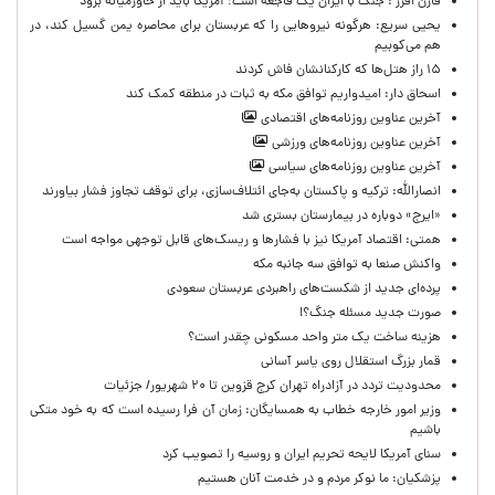
فارن افرز : جنگ با ایران یک فاجعه است؛ آمریکا باید از خاورمیانه برود
یحیی سریع: هرگونه نیروهایی را که عربستان برای محاصره یمن گسیل کند، در
هم می‌کوبیم
۱۵ راز هتل‌ها که کارکنانشان فاش کردند
اسحاق دار: امیدواریم توافق مکه به ثبات در منطقه کمک کند
آخرین عناوین روزنامه‌های اقتصادی
آخرین عناوین روزنامه‌های ورزشی
آخرین عناوین روزنامه‌های سیاسی
انصارالله: ترکیه و پاکستان به‌جای ائتلاف‌سازی، برای توقف تجاوز فشار بیاورند
«ایرج» دوباره در بیمارستان بستری شد
همتی: اقتصاد آمریکا نیز با فشارها و ریسک‌های قابل توجهی مواجه است
واکنش صنعا به توافق سه جانبه مکه
پرده‌ای جدید از شکست‌های راهبردی عربستان سعودی
صورت جدید مسئله جنگ؟!
هزینه ساخت یک متر واحد مسکونی چقدر است؟
قمار بزرگ استقلال روی یاسر آسانی
محدودیت تردد در آزادراه تهران کرج قزوین تا ۲۰ شهریور/ جزئیات
وزیر امور خارجه خطاب به همسایگان: زمان آن فرا رسیده است که به خود متکی
باشیم
سنای آمریکا لایحه تحریم ایران و روسیه را تصویب کرد
پزشکیان: ما نوکر مردم و در خدمت آنان هستیم