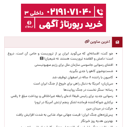
آخرین عناوین
جو کنت: افسانه‌ای که می‌گوید ایران پر از تروریست و حامی آن است، دروغ
است؛ داعش و القاعده تروریست هستند نه شیعیان!
افشای رسوایی جاسوسی سازمان ملل برای رژیم صهیونیستی
شست‌وشوی کاهو را جدی بگیرید
کامیون با راننده ۸ ساله در اصفهان توقیف شد
سی‌ان‌ان: آمریکا به دنبال راهی برای خروج از جنگ ایران است
رسانه؛ سنگر نخست در جنگ روایت‌ها
رسوایی جدید برای رئیس فیفا/ ادعای رابطه غیراخلاقی و پرداخت مبلغ ۶ رقمی
برکناری شوکه‌کننده فرمانده لشکر پنجم ارتش آمریکا در اروپا
حركت در ميدان مين
پس‌لرزه‌های جنگ ایران؛ قیمت جهانی مواد غذایی به شدت افزایش یافت
بهترین هدیه روز خبرنگار