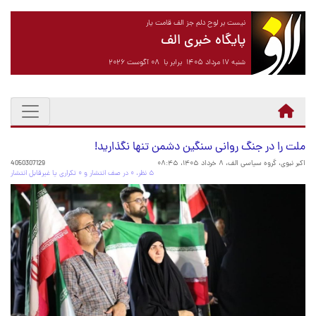
نیست بر لوح دلم جز الف قامت یار
پایگاه خبری الف
شنبه ۱۷ مرداد ۱۴۰۵ برابر با ۰۸ آگوست ۲۰۲۶
ملت را در جنگ روانی سنگین دشمن تنها نگذارید!
اکبر نبوی، گروه سیاسی الف،
۸ خرداد ۱۴۰۵، ۰۸:۴۵
4050307129
۵ نظر، ۰ در صف انتشار و ۰ تکراری یا غیرقابل انتشار