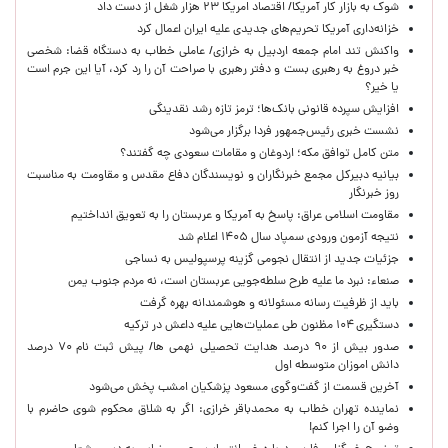
شوک به بازار کار آمریکا/ اقتصاد امریکا ۲۳ هزار شغل از دست داد
خزانه‌داری آمریکا تحریم‌های جدیدی علیه ایران اعمال کرد
واکنش تند امام جمعه اردبیل به خرازی/ عاملی خطاب به دستگاه قضا: شخصی
خبر دروغ به رهبری بست و دفتر رهبری با صراحت آن را رد کرد، آیا این جرم است
یا خیر؟
افزایش سپرده قانونی بانک‌ها؛ ترمز تازه رشد نقدینگی
نشست خبری رئیس‌جمهور فردا برگزار می‌شود
متن کامل توافق مکه؛ اردوغان و مقامات سعودی چه گفتند؟
بیانیه دبیرکل مجمع خبرنگاران و نویسندگان دفاع مقدس و مقاومت به مناسبت
روز خبرنگار
مقاومت اسلامی عراق: پاسخ به آمریکا و عربستان را به تعویق انداختیم
نتیجه آزمون ورودی سمپاد سال ۱۴۰۵ اعلام شد
جزئیات جدید از انتقال نجومی گزینه پرسپولیس به نساجی
صنعاء: نبرد ما علیه طرح سلطه‌جویی عربستان است، نه مردم جنوب یمن
باید از ظرفیت رسانه مسئولانه و هوشمندانه بهره گرفت
دستگیری ۱۰۴ مظنون طی عملیات‌هایی علیه داعش در ترکیه
صدور بیش از ۹۰ درصد هدایت تحصیلی نهمی ها/ پیش ثبت نام ۷۰ درصد
دانش اموزان متوسطه اول
آخرین قسمت از گفت‌وگوی مسعود پزشکیان امشب پخش می‌شود
نماینده تهران خطاب به محمدباقر خرازی: اگر به شلاق محکوم شوی حاضرم با
وضو آن را اجرا کنم!