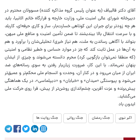
آقای دکتر قالیباف (به عنوان رئیس گروه مذاکره کننده) مسوولان محترم در
دبیرخانه شورای عالی امنیت ملی، وزارت خارجه و قرارگاه خاتم الانبیا، باید
هر چه زودتر برای جبران این کوتاهی خسارت‌بار، ساز و کاری حرفه‌ای، کاربلد
و با سرعت انتقال بالا بیندیشند تا ضمن تأمین امنیت و منافع ملی میهن،
بتواند با آگاهی رساندن به ملت، هم نیاز خبری/ تحلیلی‌شان را برآورد و هم
به آن‌ها در عمل ثابت کند که جز در موارد حساس و خطیر نظامی و امنیتی
(که منطقا نمی‌توان بازگویی کرد) محرم دانسته می‌شوند و چیزی از ایشان
پنهان نمی‌ماند. با این کار، ضرورت زیان‌بار رفتن به سوی رسانه‌های ضد
ایران از میان می‌رود و در کنار آن، وحدت و انسجام ملی محکم‌تر و عمیق‌تر
می‌شود و پیوستگی «میدان» و «خیابان» و «دیپلماسی»، در یک هماهنگی
پیش‌برنده و عزت آفرین، چشم‌اندازی روشن‌تر از پیش، فرا روی حرکت ملی
می‌گشاید.
ایدون باد
اکبر نبوی
جنگ رمضان
جنگ روانی
جنگ روایت ها