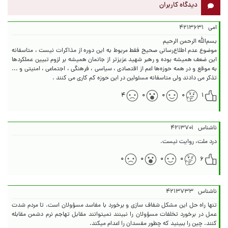
دیدگاه کاربران
امی
۴۲۱۳۶۳۱
موضوع عدم اطلاع‌رسانی صحیح فقط مربوط به این دوره از مذاکرات نیست ، متاسفانه
این ضعف همیشه بوده و رهبر شهید عزیزتر از جانمان همیشه بر لزوم تبیین عملکردها
به موقع و در همه حوزه‌ها اعم از اقتصادی ، سیاسی ، فرهنگی ، اجتماعی ، امنیتی و ...
تذکر می دادند ولی متاسفانه مسئولین در این حوزه کم کاری می کنند .
۴
۰
۰
۰
۱
ناشناس
۴۲۱۳۷۰۱
درد ملت، روایت نیست.
۰
۰
۰
۰
۶
ناشناس
۴۲۱۳۷۳۳
تنها راه حل این مشکل شفاف سازی و برخورد با مفاسد مسؤولان است. تا مردم شدت
عمل در برخورد تخلفات مسؤولان را نبینند نمیتوانند مقابل تهاجم نرم دشمن مقابله
کنند. چین را ببینید که چطور مفسدان را اعدام میکند.