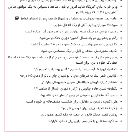
توضیح خبرگزاری فارس درباره خبر انتصاب محسن رضایی به دبیری شعام
وزیر خزانه داری آمریکا: شاید امروز یا فردا، شاهد دستیابی به یک توافق، شامل
آتش‌بس ۳۰ تا ۶۰ روزه باشیم
اقامه نماز جمعه اردوغان، بن ‌سلمان و شهباز شریف پس از امضای توافق
سود ۷۰ میلیاردی ذوب‌آهن از یک انتقال عجیب
رویترز: ترامپ در جنگ علیه ایران بر سر ۲ راهی بدی گیر افتاده است
رگبار و رعدوبرق در راه شمال کشور؛ تهران خنک‌تر می‌شود
۱۷ تجاوز رژیم صهیونیستی به خاک سوریه در ۴۸ ساعت گذشته
تکلیف مدیرعامل استقلال قبل از لیگ مشخص می شود
ونس هم مثل ترامپ است/ فردوسی پور مهم تر از معیشت مردم؟!/ هدف آمریکا
خطرناک جلوه دادن ایران است
اتحادیه اروپا ۵ فرد مرتبط با صنایع دفاعی روسیه را تحریم کرد
افزایش خطر ابتلا به سرطان مری با نوشیدن چای بالاتر از دمای ۶۵ درجه
هشدار درباره فروش حواله‌های صوری خودروهای وارداتی
یکطرفه شدن جاده چالوس و آزادراه تهران–شمال از ساعت ۱۴
انصارالله: متجاوزان سعودی در یمن در امان نخواهند بود
علی اکبری: دشمن در مقابل ایران شکست مفتضحانه‌ای خورده است
چگونه به «کیف پول ایران» وصل شویم؟
پوتین قصد محک ناتو را با حمله به یک کشور عضو دارد
مذاکره استقلال با گلر اسپانیایی برای تمدید قرارداد