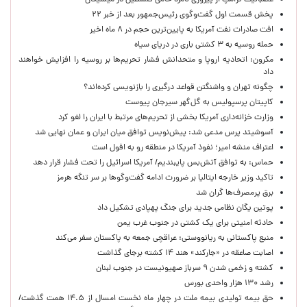
عصبانیت ترامپ از پیروزی نامزد حامی فلسطین در میشیگان
پخش قسمت اول گفت‌وگوی رئیس‌جمهور بعد از خبر ۲۲
افت صادرات نفت آمریکا به پایین‌ترین حجم در ۸ ماه اخیر
حمله روسیه به ۳ کشتی باری در دریای سیاه
مکرون: اتحادیه اروپا و متحدانش فشار تحریم‌ها بر روسیه را افزایش خواهند
داد
چگونه تهران و واشنگتن قواعد درگیری را بازنویسی کرده‌اند؟
کاپیتان پرسپولیس به گل‌گهر سیرجان پیوست
وزارت خزانه‌داری آمریکا بخشی از تحریم‌های مرتبط با ایران را لغو کرد
آسوشیتد پرس مدعی شد: پیش‌نویس توافق میان ایران و عمان نهایی شد
اعتراف منشه امیر؛ نفوذ آمریکا در منطقه رو به افول است
حماس: به توافق آتش‌بس پایبندیم/ آمریکا اسرائیل را تحت فشار قرار دهد
تاکید وزیر خارجه ایتالیا بر ضرورت ادامه گفت‌وگوها بر سر تنگه هرمز
برق پرمصرف‌ها گران شد
پوتین یگان نظامی جدید برای جنگ پهپادی تشکیل داد
حادثه امنیتی برای یک کشتی در جنوب غرب یمن
منبع پاکستانی به ریانووستی: عراقچی جمعه به پاکستان سفر می‌کند
اصابت صاعقه در «جارکند» هند ۱۴ کشته برجای گذاشت
کشته و زخمی شدن ۹ سرباز صهیونیست در جنوب لبنان
رشد ۱۳۰ هزار واحدی بورس
حق بیمه تولیدی بیمه ملت در چهار ماه نخست امسال از ۱۴.۵ همت گذشت/