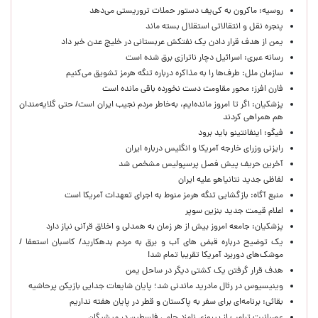
روسیه: ماکرون به کی‌یف دستور حملات تروریستی می‌دهد
پنجره‌ نقل و انتقالاتی استقلال بسته ماند
یمن از هدف قرار دادن یک نفتکش عربستانی در خلیج عدن خبر داد
رسانه عبری: اسرائیل دچار ناترازی برق شده است
سازمان ملل: طرف‌ها را به مذاکره درباره تنگه هرمز تشویق می‌کنیم
فارن افرز: محور مقاومت دست نخورده باقی مانده است
پزشکیان: اگر تا امروز مانده‌ایم، به‌خاطر مردم نجیب ایران است/ حتی گلایه‌مندان
هم همراهی کردند
فیگو: اینفانتینو باید برود
رایزنی وزرای خارجه آمریکا و انگلیس درباره ایران
آخرین حریف پیش فصل پرسپولیس مشخص شد
لفاظی جدید نتانیاهو علیه ایران
منبع آگاه: بازگشایی تنگه هرمز منوط به اجرای تعهدات آمریکا است
اعلام قیمت جدید بنزین سوپر
پزشکیان: جامعه امروز بیش از هر زمان به همدلی و اخلاق قرآنی نیاز دارد
یک توضیح درباره قبض های آب و برق به مردم بدهکارید/ کاسبان استعفا /
موشک‌های دوربرد آمریکا تقریبا تمام شد!
هدف قرار گرفتن یک کشتی دیگر در ساحل یمن
وینیسیوس در رئال مادرید ماندنی شد؛ پایان شایعات جدایی بازیکن پرحاشیه
بقائی: برنامه‌ای برای سفر به پاکستان و قطر در پایان هفته نداریم