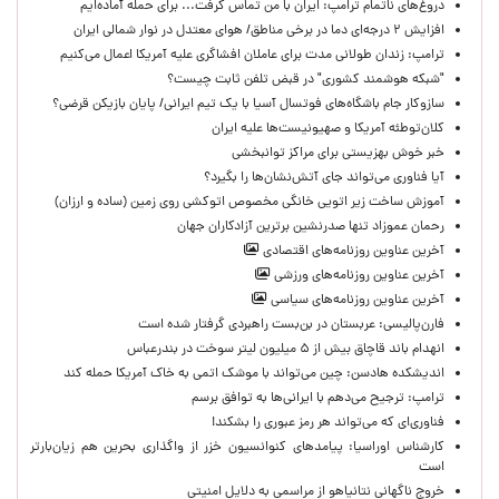
دروغ‌های ناتمام ترامپ: ایران با من تماس گرفت... برای حمله آماده‌ایم
افزایش ۲ درجه‌ای دما در برخی مناطق/ هوای معتدل در نوار شمالی ایران
ترامپ: زندان طولانی مدت برای عاملان افشاگری‌ علیه آمریکا اعمال می‌کنیم
"شبکه هوشمند کشوری" در قبض تلفن ثابت چیست؟
سازوکار جام باشگاه‌های فوتسال آسیا با یک تیم ایرانی/ پایان بازیکن قرضی؟
کلان‌توطئه آمریکا و صهیونیست‌ها علیه ایران
خبر خوش بهزیستی برای مراکز توانبخشی
آیا فناوری می‌تواند جای آتش‌نشان‌ها را بگیرد؟
آموزش ساخت زیر اتویی خانگی مخصوص اتوکشی روی زمین (ساده و ارزان)
رحمان عموزاد تنها صدرنشین برترین آزادکاران جهان
آخرین عناوین روزنامه‌های اقتصادی
آخرین عناوین روزنامه‌های ورزشی
آخرین عناوین روزنامه‌های سیاسی
فارن‌پالیسی: عربستان در بن‌بست راهبردی گرفتار شده است
انهدام باند قاچاق بیش از ۵ میلیون لیتر سوخت در بندرعباس
اندیشکده هادسن: چین می‌تواند با موشک اتمی به خاک آمریکا حمله کند
ترامپ: ترجیح می‌دهم با ایرانی‌‌ها به توافق برسم
فناوری‌ای که می‌تواند هر رمز عبوری را بشکند!
کارشناس اوراسیا: پیامدهای کنوانسیون خزر از واگذاری بحرین هم زیان‌بارتر
است
خروج ناگهانی نتانیاهو از مراسمی به دلایل امنیتی