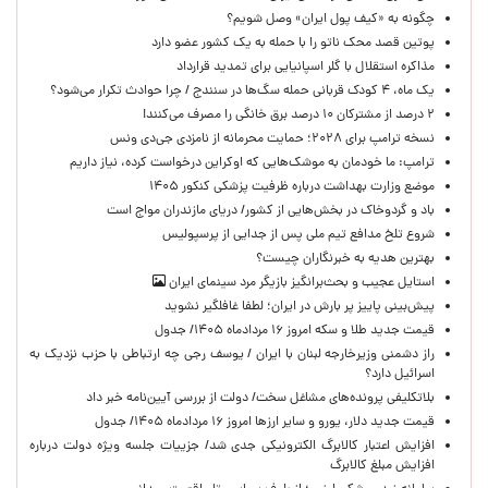
چگونه به «کیف پول ایران» وصل شویم؟
پوتین قصد محک ناتو را با حمله به یک کشور عضو دارد
مذاکره استقلال با گلر اسپانیایی برای تمدید قرارداد
یک ماه، ۴ کودک قربانی حمله سگ‌ها در سنندج / چرا حوادث تکرار می‌شود؟
۲ درصد از مشترکان ۱۰ درصد برق خانگی را مصرف می‌کنند!
نسخه ترامپ برای ۲۰۲۸؛ حمایت محرمانه از نامزدی جی‌دی ونس
ترامپ: ما خودمان به موشک‌هایی که اوکراین درخواست کرده، نیاز داریم
موضع وزارت بهداشت درباره ظرفیت پزشکی کنکور ۱۴۰۵
باد و گردوخاک در بخش‌هایی از کشور/ دریای مازندران مواج است
شروع تلخ مدافع تیم ملی پس از جدایی از پرسپولیس
بهترین هدیه به خبرنگاران چیست؟
استایل عجیب و بحث‌برانگیز بازیگر مرد سینمای ایران
پیش‌بینی پاییز پر بارش در ایران؛ لطفا غافلگیر نشوید
قیمت جدید طلا و سکه امروز ۱۶ مردادماه ۱۴۰۵/ جدول
راز دشمنی وزیرخارجه لبنان با ایران / یوسف رجی چه ارتباطی با حزب نزدیک به
اسرائیل دارد؟
بلاتکلیفی پرونده‌های مشاغل سخت/ دولت از بررسی آیین‌نامه خبر داد
قیمت جدید دلار، یورو و سایر ارزها امروز ۱۶ مردادماه ۱۴۰۵/ جدول
افزایش اعتبار کالابرگ الکترونیکی جدی شد/ جزییات جلسه ویژه دولت درباره
افزایش مبلغ کالابرگ