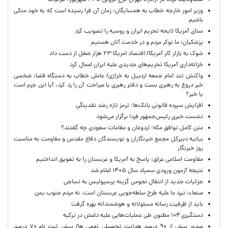
محدودیت تردد در آزادراه تهران کرج قزوین تا ۲۰ شهریور/ جزئیات
وزیر امور خارجه خطاب به همسایگان: زمان آن فرا رسیده است که به خود متکی
باشیم
سنای آمریکا لایحه تحریم ایران و روسیه را تصویب کرد
پزشکیان: ما نوکر مردم و در خدمت آنان هستیم
شوک به بازار کار آمریکا/ اقتصاد امریکا ۲۳ هزار شغل از دست داد
خزانه‌داری آمریکا تحریم‌های جدیدی علیه ایران اعمال کرد
واکنش تند امام جمعه اردبیل به خرازی/ عاملی خطاب به دستگاه قضا: شخصی
خبر دروغ به رهبری بست و دفتر رهبری با صراحت آن را رد کرد، آیا این جرم است
یا خیر؟
افزایش سپرده قانونی بانک‌ها؛ ترمز تازه رشد نقدینگی
نشست خبری رئیس‌جمهور فردا برگزار می‌شود
متن کامل توافق مکه؛ اردوغان و مقامات سعودی چه گفتند؟
بیانیه دبیرکل مجمع خبرنگاران و نویسندگان دفاع مقدس و مقاومت به مناسبت
روز خبرنگار
مقاومت اسلامی عراق: پاسخ به آمریکا و عربستان را به تعویق انداختیم
نتیجه آزمون ورودی سمپاد سال ۱۴۰۵ اعلام شد
جزئیات جدید از انتقال نجومی گزینه پرسپولیس به نساجی
صنعاء: نبرد ما علیه طرح سلطه‌جویی عربستان است، نه مردم جنوب یمن
باید از ظرفیت رسانه مسئولانه و هوشمندانه بهره گرفت
دستگیری ۱۰۴ مظنون طی عملیات‌هایی علیه داعش در ترکیه
صدور بیش از ۹۰ درصد هدایت تحصیلی نهمی ها/ پیش ثبت نام ۷۰ درصد