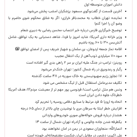
دانش اموزان متوسطه اول
آخرین قسمت از گفت‌وگوی مسعود پزشکیان امشب پخش می‌شود
نماینده تهران خطاب به محمدباقر خرازی: اگر به شلاق محکوم شوی حاضرم با
وضو آن را اجرا کنم!
توضیح خبرگزاری فارس درباره خبر انتصاب محسن رضایی به دبیری شعام
وزیر خزانه داری آمریکا: شاید امروز یا فردا، شاهد دستیابی به یک توافق، شامل
آتش‌بس ۳۰ تا ۶۰ روزه باشیم
اقامه نماز جمعه اردوغان، بن ‌سلمان و شهباز شریف پس از امضای توافق
سود ۷۰ میلیاردی ذوب‌آهن از یک انتقال عجیب
رویترز: ترامپ در جنگ علیه ایران بر سر ۲ راهی بدی گیر افتاده است
رگبار و رعدوبرق در راه شمال کشور؛ تهران خنک‌تر می‌شود
۱۷ تجاوز رژیم صهیونیستی به خاک سوریه در ۴۸ ساعت گذشته
تکلیف مدیرعامل استقلال قبل از لیگ مشخص می شود
ونس هم مثل ترامپ است/ فردوسی پور مهم تر از معیشت مردم؟!/ هدف آمریکا
خطرناک جلوه دادن ایران است
اتحادیه اروپا ۵ فرد مرتبط با صنایع دفاعی روسیه را تحریم کرد
افزایش خطر ابتلا به سرطان مری با نوشیدن چای بالاتر از دمای ۶۵ درجه
هشدار درباره فروش حواله‌های صوری خودروهای وارداتی
یکطرفه شدن جاده چالوس و آزادراه تهران–شمال از ساعت ۱۴
انصارالله: متجاوزان سعودی در یمن در امان نخواهند بود
علی اکبری: دشمن در مقابل ایران شکست مفتضحانه‌ای خورده است