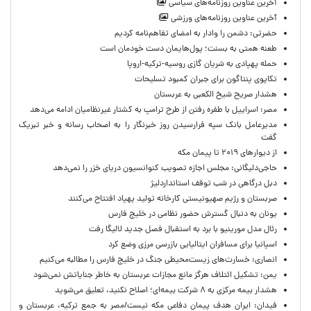
آخرین عناوین روزنامه‌های سیاسی
آخرین عناوین روزنامه‌های ورزشی
حضرتی: دشمن را وادار به امضای تفاهم‌نامه کردیم
طعنه همتی به بسنت؛ پول‌هایمان دست خودمان است
حمله پهپادی به شریان گازی روسیه-ترکیه-اروپا
تکاپوی پنتاگون برای جبران کمبود تسلیحات
هشدار صریح شیخ الکعبی به عربستان
مصر: اسراییل با طفره رفتن از طرح ترامپ به کشتار غیرنظامیان ادامه می‌دهد
مدیرعامل بانک سپه فرارسیدن روز خبرنگار را به اصحاب رسانه و خبر تبریک
گفت
از دیوارهای ۲۰۱۹ تا پیمان مکه
حاجی‌دلیگانی: مجلس اجازه تصویب کنوانسیون دریای خزر را نمی‌دهد
دبل درگاهی در شب توقف استانداردلیژ
صربستان و رژیم صهیونیستی کارخانه تولید پهپاد افتتاح می‌کنند
یونان به دنبال گسترش حضور نظامی در خلیج فارس
رئال مدل مورینیو با برد به استقبال فصل جدید لالیگا رفت
اسپانیا برای مسافران ایتالیایی بازرسی مرزی وضع کرد
انصاری: خسارت‌های زیست‌محیطی جنگ در خلیج فارس را مطالبه‌ می‌کنیم
یمن: تشکیل ائتلاف هرگز مانع مجازات عربستان به خاطر جنایاتش نمی‌شود
هشدار بیمه مرکزی به ۸ شرکت بیمه‌ای؛ اصلاح نکنید، تعلیق می‌شوید
فیدان: ایران هدف پیمان دفاعی مکه نیست/مصر به جمع ترکیه، عربستان و