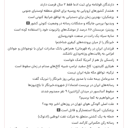
دارندگان قولنامه برای ثبت ادعا فقط ۲ سال فرصت دارند
هشدار کشورهای اروپایی به روسیه برای الحاق منطقه اوستیای جنوبی
پزشکیان‌: بهترین زمان برای دستیابی به توافق شرایط کنونی است
ویدیو/ بررسی جایگاه و مشکلات رسانه در وضعیت کنونی کشور
رویترز: عربستان ۸۶ درصد از موشک‌های پاتریوت خود را استفاده کرده است
سایه سیاه یک رانت در صنعت خودروسازی
خبرنگار را از میان پرونده‌های کیفری شناختم!
​فرزندان ایران در راه قهرمانی/ همراهی بانک صادرات ایران با نوجوانان و جوانان
اعزامی به رقابت‌های وزنه‌برداری تاشکند
زلنسکی باز هم از آمریکا کمک خواست
هیلاری کلینتون: کاخ سفید ترامپ شبیه کاخ‌های صدام در زمان سقوط است
ترکیه: توافق مکه علیه ایران نیست
مدیرعامل بیمه ملت با صدور پیامی روز خبرنگار را تبریک گفت
رسانه‌های ایران در بن‌بست اعتماد/ از شهروندخبرنگار تا باج‌نیوزها
سقوط آسانسور در میدان آرژانتین/ ۹ نفر مصدوم شدند
می‌خواهیم به کجا برسیم؟
علت اصلی آلودگی هوای تهران در روزهای اخیر چه بود؟
پزشکیان: آمریکا استعمارگر و قاتل است
حمله به یک کشتی متعلق به شرکت نفت ابوظبی (ادنوک)
رسانه رکن حکمرانی کارآمد است