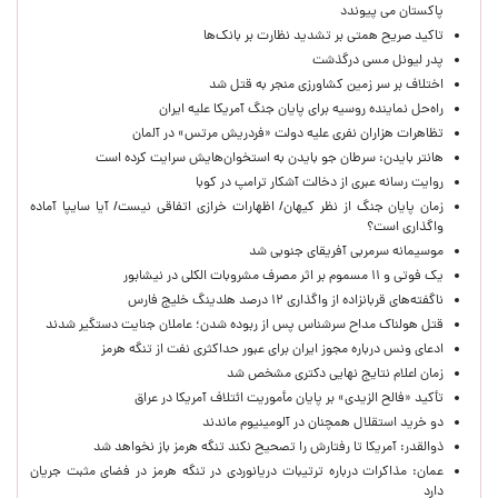
پاکستان می پیوندد
تاکید صریح همتی بر تشدید نظارت بر بانک‌ها
پدر لیونل مسی درگذشت
اختلاف بر سر زمین کشاورزی منجر به قتل شد
راه‌حل نماینده روسیه برای پایان جنگ آمریکا علیه ایران
تظاهرات هزاران نفری علیه دولت «فردریش مرتس» در آلمان
هانتر بایدن: سرطان جو بایدن به استخوان‌هایش سرایت کرده است
روایت رسانه عبری از دخالت آشکار ترامپ در کوبا
زمان پایان جنگ از نظر کیهان/ اظهارات خرازی اتفاقی نیست/ آیا سایپا آماده
واگذاری است؟
موسیمانه سرمربی آفریقای جنوبی شد
یک فوتی و ۱۱ مسموم بر اثر مصرف مشروبات الکلی در نیشابور
ناگفته‌های قربانزاده از واگذاری ۱۲ درصد هلدینگ خلیج فارس
قتل هولناک مداح سرشناس پس از ربوده شدن؛ عاملان جنایت دستگیر شدند
ادعای ونس درباره مجوز ایران برای عبور حداکثری نفت از تنگه هرمز
زمان اعلام نتایج نهایی دکتری مشخص شد
تأکید «فالح الزیدی» بر پایان مأموریت ائتلاف آمریکا در عراق
دو خرید استقلال همچنان در آلومینیوم ماندند
ذوالقدر: آمریکا تا رفتارش را تصحیح نکند تنگه هرمز باز نخواهد شد
عمان: مذاکرات درباره ترتیبات دریانوردی در تنگه هرمز در فضای مثبت جریان
دارد