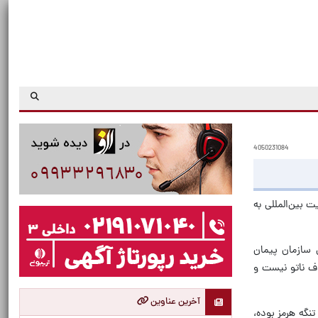
4050231084
 بین‌المللی به
 سازمان پیمان
دف ناتو نیست و
آخرین عناوین
تنگه هرمز بوده،