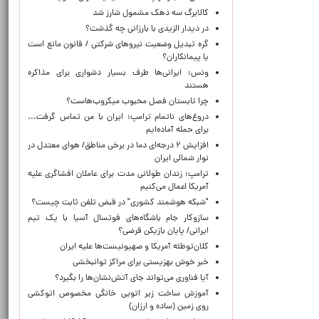
کالابرگ سه دهک مشمول شارز شد
در دیدار الزیدی با بارزانی چه گذشت؟
گره تبدیل وضعیت نیروهای شرکتی / قانون مانع است
یا پیمانکاران؟
ونس: ایرانی‌ها طرف بسیار دشواری برای مذاکره
هستند
چرا تابستان فصل محبوب میکروب‌هاست؟
دروغ‌های ناتمام ترامپ: ایران با من تماس گرفت...
برای حمله آماده‌ایم
افزایش ۲ درجه‌ای دما در برخی مناطق/ هوای معتدل در
نوار شمالی ایران
ترامپ: زندان طولانی مدت برای عاملان افشاگری‌ علیه
آمریکا اعمال می‌کنیم
"شبکه هوشمند کشوری" در قبض تلفن ثابت چیست؟
سازوکار جام باشگاه‌های فوتسال آسیا با یک تیم
ایرانی/ پایان بازیکن قرضی؟
کلان‌توطئه آمریکا و صهیونیست‌ها علیه ایران
خبر خوش بهزیستی برای مراکز توانبخشی
آیا فناوری می‌تواند جای آتش‌نشان‌ها را بگیرد؟
آموزش ساخت زیر اتویی خانگی مخصوص اتوکشی
روی زمین (ساده و ارزان)