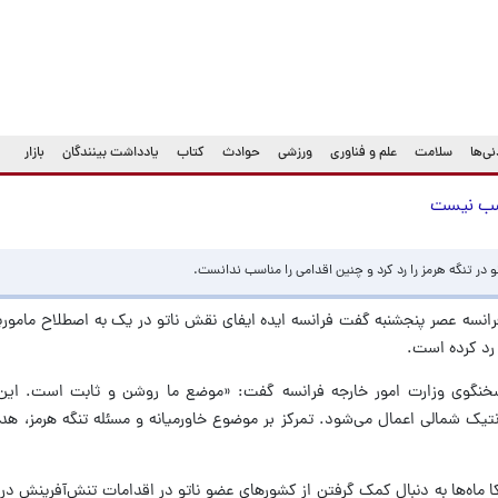
ی‌ها
سلامت
علم و فناوری
ورزشی
حوادث
کتاب
یادداشت بینندگان
بازار
ناسب نیست
در تنگه هرمز را رد کرد و چنین اقدامی را مناسب ندانست.
رانسه عصر پنجشنبه گفت فرانسه ایده ایفای نقش ناتو در یک به اصطلاح ماموریت
ا رد کرده است.
سخنگوی وزارت امور خارجه فرانسه گفت: «موضع ما روشن و ثابت است. این
لانتیک شمالی اعمال می‌شود. تمرکز بر موضوع خاورمیانه و مسئله تنگه هرمز، ه
کا ماه‌ها به دنبال کمک‌ گرفتن از کشورهای عضو ناتو در اقدامات تنش‌آفرینش در 