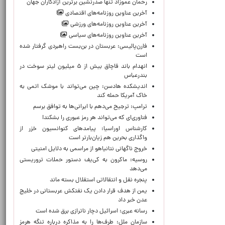
رحمان عموزاد تنها صدرنشین برترین آزادکاران جهان
آخرین عناوین روزنامه‌های اقتصادی
آخرین عناوین روزنامه‌های ورزشی
آخرین عناوین روزنامه‌های سیاسی
فارن‌پالیسی: عربستان در بن‌بست راهبردی گرفتار شده
است
انهدام باند قاچاق بیش از ۵ میلیون لیتر سوخت در
بندرعباس
اندیشکده هادسن: چین می‌تواند با موشک اتمی به
خاک آمریکا حمله کند
ترامپ: ترجیح می‌دهم با ایرانی‌‌ها به توافق برسم
فناوری‌ای که می‌تواند هر رمز عبوری را بشکند!
کارشناس اوراسیا: پیامدهای کنوانسیون خزر از
واگذاری بحرین هم زیان‌بارتر است
خروج ناگهانی نتانیاهو از مراسمی به دلایل امنیتی
روسیه: ماکرون به کی‌یف دستور حملات تروریستی
می‌دهد
پنجره‌ نقل و انتقالاتی استقلال بسته ماند
یمن از هدف قرار دادن یک نفتکش عربستانی در خلیج
عدن خبر داد
رسانه عبری: اسرائیل دچار ناترازی برق شده است
سازمان ملل: طرف‌ها را به مذاکره درباره تنگه هرمز