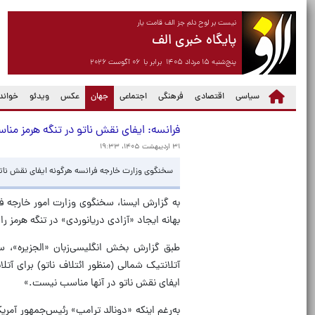
نیست بر لوح دلم جز الف قامت یار
پایگاه خبری الف
پنج‌شنبه ۱۵ مرداد ۱۴۰۵ برابر با ۰۶ آگوست ۲۰۲۶
(current)
سیاسی
اقتصادی
فرهنگی
اجتماعی
جهان
عکس
ویدئو
خواندن
فرانسه: ایفای نقش ناتو در تنگه هرمز م
۳۱ اردیبهشت ۱۴۰۵، ۱۹:۳۳
سخنگوی وزارت خارجه فرانسه هرگونه ایفای نقش ناتو 
به گزارش ایسنا، سخنگوی وزارت امور خارجه ف
بهانه ایجاد «آزادی دریانوردی» در تنگه هرمز ر
طبق گزارش بخش انگلیسی‌زبان «الجزیره»، 
آتلانتیک شمالی (منظور ائتلاف ناتو) برای آت
ایفای نقش ناتو در آنها مناسب نیست.»
به‌رغم اینکه «دونالد ترامپ» رئیس‌جمهور آمری