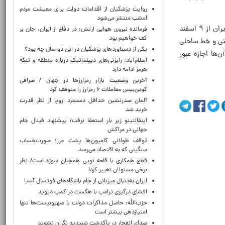
روایت پزشکیان از اقدامات دولت برای معیشت مردم
امشب منتشر می‌شود
در نتیجه آتش‌افروزی آمریکا و رژیم صهیونیستی در منطقه و با تکرار حملات غیرقانونی علیه حاکمیت ملی و تمامیت ارضی ایران از ۹ اسفند
فرمانده نیروی هوایی ارتش: در دفاع از ایران، جان بر
کف خواهیم بود
مینی و خط ساحلی
یکی از دستاوردهای پزشکیان در این دو سال چه بود؟
‌ها اجازه عبور
اسلام‌آباد: رایزنی‌های دیپلماتیک درباره منطقه و تنگه
هرمز ادامه دارد
آخرین وضعیت بازار رمزارزها در جهان / صرافی
کوین‌بیس معاملات ۶ رمزارز را متوقف کرد
آلمان صدرنشین حداقل دستمزد اروپا از نظر قدرت
خرید شد
اینفانتینو زیر بار استعفا نرفت/ پیشنهاد فینال جام
جهانی در مراکش
توقف طولانی کامیون‌ها پشت مرز؛ صورت‌حساب
سنگینی که به اقتصاد می‌رسد
قطع همکاری با قلعه نویی همچنان سوژه است/ نظر
برخی مسئولان تغییر کرد!
ایران به‌دنبال میزبانی از جام باشگاه‌های فوتسال آسیا
افشای درگیری ترامپ با هگست در کمپ دیوید
حزب‌الله: حاصل مذاکرات دولت با صهیونیست‌ها تنها
امتیازدهی‌ بیشتر است
صدای انفجار در پاکدشت شنیدید نگران نشوید