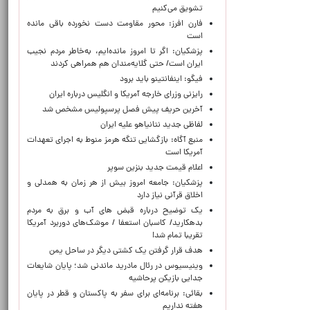
تشویق می‌کنیم
فارن افرز: محور مقاومت دست نخورده باقی مانده
است
پزشکیان: اگر تا امروز مانده‌ایم، به‌خاطر مردم نجیب
ایران است/ حتی گلایه‌مندان هم همراهی کردند
فیگو: اینفانتینو باید برود
رایزنی وزرای خارجه آمریکا و انگلیس درباره ایران
آخرین حریف پیش فصل پرسپولیس مشخص شد
لفاظی جدید نتانیاهو علیه ایران
منبع آگاه: بازگشایی تنگه هرمز منوط به اجرای تعهدات
آمریکا است
اعلام قیمت جدید بنزین سوپر
پزشکیان: جامعه امروز بیش از هر زمان به همدلی و
اخلاق قرآنی نیاز دارد
یک توضیح درباره قبض های آب و برق به مردم
بدهکارید/ کاسبان استعفا / موشک‌های دوربرد آمریکا
تقریبا تمام شد!
هدف قرار گرفتن یک کشتی دیگر در ساحل یمن
وینیسیوس در رئال مادرید ماندنی شد؛ پایان شایعات
جدایی بازیکن پرحاشیه
بقائی: برنامه‌ای برای سفر به پاکستان و قطر در پایان
هفته نداریم