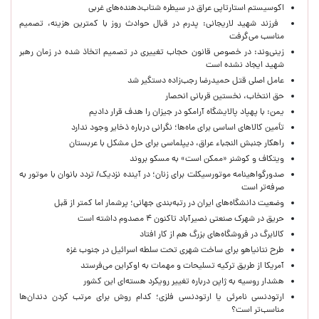
اکوسیستم استارتاپی عراق در سیطره شتاب‌دهنده‌‌های غربی
فرزند شهید لاریجانی: پدرم در قبال حوادث روز با کمترین هزینه، تصمیم
مناسب می‌گرفت
زینی‌وند: در خصوص قانون حجاب تغییری در تصمیم اتخاذ شده در زمان رهبر
شهید ایجاد نشده است
عامل اصلی قتل حمیدرضا رجب‌زاده دستگیر شد
حق انتخاب، نخستین قربانی انحصار
یمن: با پهپاد پالایشگاه آرامکو در جیزان را هدف قرار دادیم
تأمین کالاهای اساسی برای ماه‌ها؛ نگرانی درباره ذخایر وجود ندارد
راهکار جنبش النجباء عراق، دیپلماسی برای حل مشکل با عربستان
ویتکاف و کوشنر «ممکن است» به مسکو بروند
صدورگواهینامه موتورسیکلت برای زنان؛ در آینده نزدیک/ تردد بانوان با موتور به‌
صرفه‌تر است
وضعیت دانشگاه‌های ایران در رتبه‌بندی جهانی؛ پرشمار اما کمتر از قبل
حریق در شهرک صنعتی نصیرآباد تاکنون ۴ مصدوم داشته است
کالابرگ در فروشگاه‌های بزرگ هم از کار افتاد
طرح نتانیاهو برای ساخت شهری تحت سلطه اسرائیل در جنوب غزه
آمریکا از طریق ترکیه تسلیحات و مهمات به اوکراین می‌فرستد
هشدار روسیه به ژاپن درباره تغییر رویکرد هسته‌ای این کشور
ارتودنسی نامرئی یا ارتودنسی فلزی؛ کدام روش برای مرتب کردن دندان‌ها
مناسب‌تر است؟