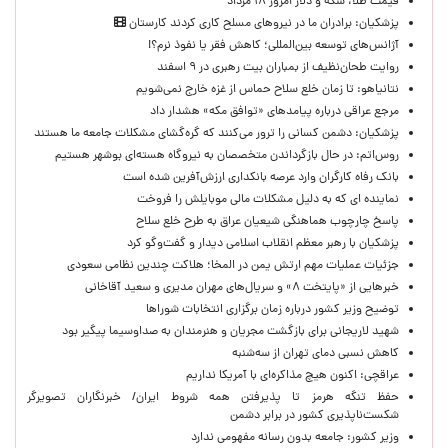
قیمت طلا، سکه و دلار امروز ۱۸ مرداد
پزشکیان: برادران ما در نیروهای مسلح کاری کردند کارستان
آژانس‌های توسعه بین‌المللی؛ کاهش فقر یا نفوذ نرم؟!
روایت طحان‌نظیف از بمباران بیت رهبری در ۹ اسفند
نتانیاهو: تا زمان خلع سلاح حماس از غزه خارج نمی‌شویم
مرجع عراقی درباره پیامدهای «توافق مکه» هشدار داد
پزشکیان: دشمن کسانی را ترور می‌کنند که گره‌گشای مشکلات جامعه ما هستند
روس‌اتم: در حال بازگرداندن متخصصان به نیروگاه هسته‌ای بوشهر هستیم
بانک رفاه کارگران وارد عرصه بانکداری ارزش‌آفرین شده است
نماینده ای که به دلیل مشکلات مالی موبایلش را فروخت
پاسخ چارچوب هماهنگی شیعیان عراق به طرح خلع سلاح
پزشکیان با رهبر معظم انقلاب اسلامی دیدار و گفت‌وگو کرد
جزئیات عملیات مهم ارتش یمن در المخا؛ هلاکت چندین نظامی سعودی
خبرهایی از «پایتخت ۸» و سریال‌های مهران مدیری و سعید آقاخانی
توضیح وزیر کشور درباره زمان برگزاری انتخابات شوراها
شهید لاریجانی برای بازگشت مجریان و هنرمندان به صداوسیما پیگیر بود
کاهش نسبی دمای تهران از سه‌شنبه
عراقچی: اکنون هیچ مذاکره‌ای با آمریکا نداریم
حفظ تنگه هرمز تا پذیرفتن همه شروط ایران/ خبرنگاران تصویرگر
شکست‌ناپذیری کشور در برابر دشمن
وزیر کشور: جامعه بدون رسانه مفهومی ندارد