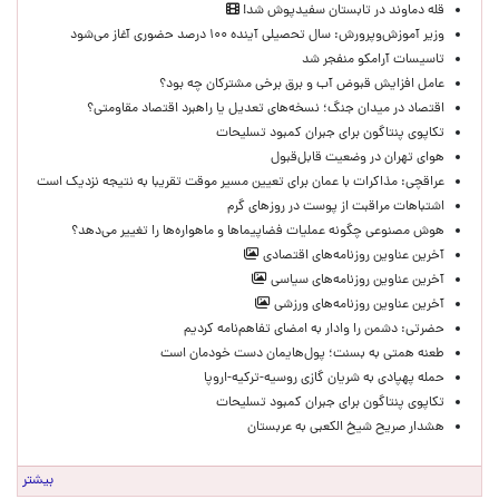
قله دماوند در تابستان سفیدپوش شد!
وزیر آموزش‌وپرورش: سال تحصیلی آینده ۱۰۰ درصد حضوری آغاز می‌شود
تاسیسات آرامکو منفجر شد
عامل افزایش قبوض آب و برق برخی مشترکان چه بود؟
اقتصاد در میدان جنگ؛ نسخه‌های تعدیل یا راهبرد اقتصاد مقاومتی؟
تکاپوی پنتاگون برای جبران کمبود تسلیحات
هوای تهران در وضعیت قابل‌قبول
عراقچی: مذاکرات با عمان برای تعیین مسیر موقت تقریبا به نتیجه نزدیک است
اشتباهات مراقبت از پوست در روزهای گرم
هوش مصنوعی چگونه عملیات فضاپیماها و ماهواره‌ها را تغییر می‌دهد؟
آخرین عناوین روزنامه‌های اقتصادی
آخرین عناوین روزنامه‌های سیاسی
آخرین عناوین روزنامه‌های ورزشی
حضرتی: دشمن را وادار به امضای تفاهم‌نامه کردیم
طعنه همتی به بسنت؛ پول‌هایمان دست خودمان است
حمله پهپادی به شریان گازی روسیه-ترکیه-اروپا
تکاپوی پنتاگون برای جبران کمبود تسلیحات
هشدار صریح شیخ الکعبی به عربستان
بیشتر