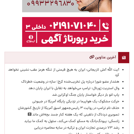
آخرین عناوین
آیت الله آملی لاریجانی: ایران به هیچ قیمتی از تنگه هرمز عقب نشینی نخواهد
کرد
هشدار عضو شورا درباره پل تخریب‌شده کرج؛ سازه در وضعیت خطرناک
وال‌ استریت ژورنال: ترامپ می‌خواهد به تقابل با ایران پایان دهد
پاپ لئو بار دیگر خواستار پایان جنگ اوکراین شد
حرکت مشکوک یک هواپیما در نزدیکی پایگاه آمریکا در جیبوتی
حذف نام ترامپ در روایت ۳ رئیس‌جمهور اسبق آمریکا از تاریخ کشورشان
تصویری دردناک از دلفینی که یک هفته کنار جسد بچه‌اش ماند
زلنسکی: پیونگ‌یانگ به مسکو کمک می‌کند، سئول به کمک ما بیاید
رشد ۷۳ درصدی تجارت ایران و ترکیه در سایه محاصره دریایی