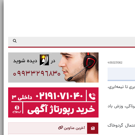
4050231062
 تا نیمه‌ابری،
یش ابرناکی، وزش باد
 وزش باد شدید و احتمال گردوخاک
آخرین عناوین