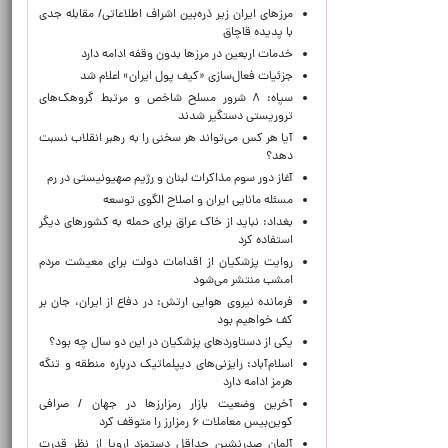
مرزهای ایران زیر ذره‌بین اشراف اطلاعاتی/ مقابله جدی
با پدیده قاچاق
خدمات اربعین در مرزها بدون وقفه ادامه دارد
جزئیات فعال‌سازی «کیف پول ایران» اعلام شد
سپاه: ۸ شرور مسلح شاخص و مرتبط گروهک‌های
تروریستی دستگیر شدند
آیا هر کس می‌تواند هر سخنی را به رهبر انقلاب نسبت
دهد؟
آغاز دور سوم مذاکرات لبنان و رژیم صهیونیستی در رم
مسئله مانایی ایران و اصلاح الگوی توسعه
بغداد: نباید از خاک عراق برای حمله به کشورهای دیگر
استفاده کرد
روایت پزشکیان از اقدامات دولت برای معیشت مردم
امشب منتشر می‌شود
فرمانده نیروی هوایی ارتش: در دفاع از ایران، جان بر
کف خواهیم بود
یکی از دستاوردهای پزشکیان در این دو سال چه بود؟
اسلام‌آباد: رایزنی‌های دیپلماتیک درباره منطقه و تنگه
هرمز ادامه دارد
آخرین وضعیت بازار رمزارزها در جهان / صرافی
کوین‌بیس معاملات ۶ رمزارز را متوقف کرد
آلمان صدرنشین حداقل دستمزد اروپا از نظر قدرت