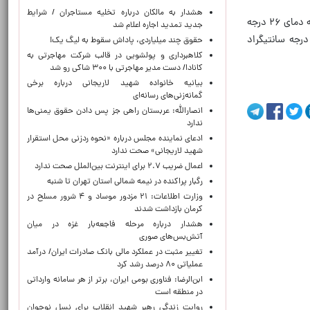
هشدار به مالکان درباره تخلیه مستاجران / شرایط
آسمان استان تهران، جمعه (اول خرداد) نیمه‌ابری در صبح، رگبار و رعدوبرق و گاهی وزش باد شدید با کمینه دمای ۱۵ و بیشینه دمای ۲۶ درجه
جدید تمدید اجاره اعلام شد
گراد و طی شنبه (۲ خرداد) صاف تا کمی ابری و در بعدازظهر افزایش باد با کم‌ترین دمای ۱۶ و بیش‌ترین دمای ۲۶ درجه سانتیگراد
حقوق چند میلیاردی، پاداش سقوط به لیگ یک!
کلاهبرداری و پولشویی در قالب شرکت مهاجرتی به
کانادا/ دست مدیر مهاجرتی با ۳۰۰ شاکی رو شد
بیانیه خانواده شهید لاریجانی درباره برخی
گمانه‌زنی‌های رسانه‌ای
انصارالله: عربستان راهی جز پس دادن حقوق یمنی‌ها
ندارد
ادعای نماینده مجلس درباره «نحوه ردزنی محل استقرار
شهید لاریجانی» صحت ندارد
اعمال ضریب ۲.۷ برای اینترنت بین‌الملل صحت ندارد
رگبار پراکنده در نیمه شمالی استان تهران تا شنبه
وزارت اطلاعات: ۲۱ مزدور موساد و ۴ شرور مسلح در
کرمان بازداشت شدند
هشدار درباره مرحله فاجعه‌بار غزه در میان
آتش‌بس‌های صوری
تغییر مثبت در عملکرد مالی بانک صادرات ایران/ درآمد
عملیاتی ۸۰ درصد رشد کرد
ابن‌الرضا: فناوری بومی ایران، برتر از هر سامانه وارداتی
در منطقه است
روایت زندگی رهبر شهید انقلاب برای نسل نوجوان