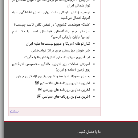
افزایش ۲ درجه‌ای دما در برخی مناطق/ هوای معتدل در
نوار شمالی ایران
ترامپ: زندان طولانی مدت برای عاملان افشاگری‌ علیه
آمریکا اعمال می‌کنیم
"شبکه هوشمند کشوری" در قبض تلفن ثابت چیست؟
سازوکار جام باشگاه‌های فوتسال آسیا با یک تیم
ایرانی/ پایان بازیکن قرضی؟
کلان‌توطئه آمریکا و صهیونیست‌ها علیه ایران
خبر خوش بهزیستی برای مراکز توانبخشی
آیا فناوری می‌تواند جای آتش‌نشان‌ها را بگیرد؟
آموزش ساخت زیر اتویی خانگی مخصوص اتوکشی
روی زمین (ساده و ارزان)
رحمان عموزاد تنها صدرنشین برترین آزادکاران جهان
آخرین عناوین روزنامه‌های اقتصادی
آخرین عناوین روزنامه‌های ورزشی
آخرین عناوین روزنامه‌های سیاسی
بیشتر
ما را دنبال کنید.