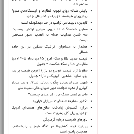
منتشر شد
پایش شبانه روزی تهویه قطارها و ایستگاه‌های مترو/
پیش‌بینی هوشمند تهویه در قطارهای جدید
گاردین: دیپلماسی ترامپ در حد مهدکودک است
معاون هماهنگ‌کننده نیروی هوایی ارتش: وضعیت
سه خلبان عملیات حمله به العدید هنوز مشخص
نیست
هشدار به مسافران؛ ترافیک سنگین در این جاده
شمالی
قیمت جدید طلا و سکه امروز ۱۵ مردادماه ۱۴۰۵/ مرز
مقاومتی طلا و سکه شکست + جدول
سقوط آزاد قیمت خودرو در بازار/ آخرین قیمت پراید،
پژو، ساینا، شاهین، کوییک و تارا + جدول
شهید علی لاریجانی چگونه ردیابی شد؟/ روایت سردار
کوثری از نحوه شهادت دبیر شورای عالی امنیت ملی
ماجرای نصب سنگ مزار اکبر عبدی چیست؟
تکذیب شایعه «معافیت سربازان فراری»
ایران: گسترش زرادخانه سلاح‌های هسته‌ای آمریکا
تهدیدی برای کل بشریت است
باورهای نادرست درباره گرمازدگی
رویترز: تردد کشتی‌ها در تنگه هرمز و باب‌المندب
همچنان پایین است