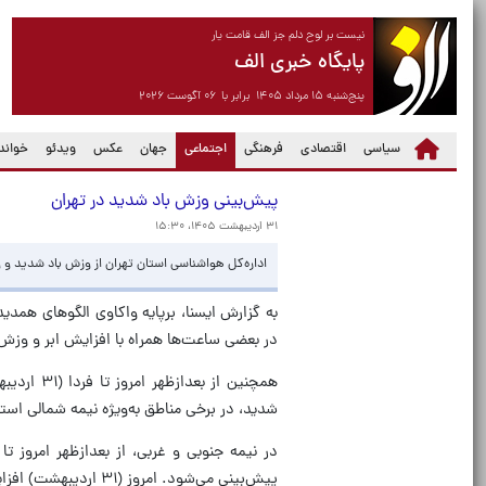
نیست بر لوح دلم جز الف قامت یار
پایگاه خبری الف
پنج‌شنبه ۱۵ مرداد ۱۴۰۵ برابر با ۰۶ آگوست ۲۰۲۶
(current)
سیاسی
اقتصادی
فرهنگی
اجتماعی
جهان
عکس
ویدئو
خواندن
پیش‌بینی وزش باد شدید در تهران
۳۱ اردیبهشت ۱۴۰۵، ۱۵:۳۰
اداره‌کل هواشناسی استان تهران از وزش باد شدید و وق
به گزارش ایسنا، برپایه واکاوی الگوهای همدید
در بعضی ساعت‌ها همراه با افزایش ابر و وزش
همچنین از
شدید، در برخی مناطق به‌ویژه نیمه شمالی استا
پیش‌بینی می‌شود. امروز (۳۱ اردیبهشت) افزایش دما مورد انتظار است.