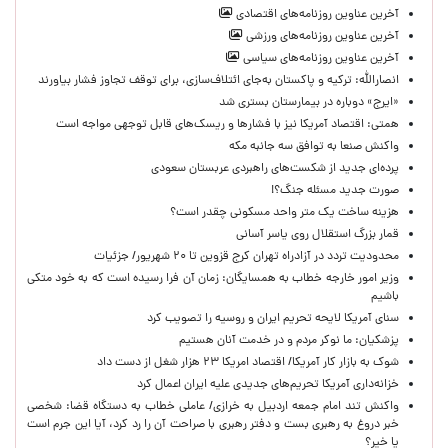
آخرین عناوین روزنامه‌های اقتصادی
آخرین عناوین روزنامه‌های ورزشی
آخرین عناوین روزنامه‌های سیاسی
انصارالله: ترکیه و پاکستان به‌جای ائتلاف‌سازی، برای توقف تجاوز فشار بیاورند
«ایرج» دوباره در بیمارستان بستری شد
همتی: اقتصاد آمریکا نیز با فشارها و ریسک‌های قابل توجهی مواجه است
واکنش صنعا به توافق سه جانبه مکه
پرده‌ای جدید از شکست‌های راهبردی عربستان سعودی
صورت جدید مسئله جنگ؟!
هزینه ساخت یک متر واحد مسکونی چقدر است؟
قمار بزرگ استقلال روی یاسر آسانی
محدودیت تردد در آزادراه تهران کرج قزوین تا ۲۰ شهریور/ جزئیات
وزیر امور خارجه خطاب به همسایگان: زمان آن فرا رسیده است که به خود متکی
باشیم
سنای آمریکا لایحه تحریم ایران و روسیه را تصویب کرد
پزشکیان: ما نوکر مردم و در خدمت آنان هستیم
شوک به بازار کار آمریکا/ اقتصاد امریکا ۲۳ هزار شغل از دست داد
خزانه‌داری آمریکا تحریم‌های جدیدی علیه ایران اعمال کرد
واکنش تند امام جمعه اردبیل به خرازی/ عاملی خطاب به دستگاه قضا: شخصی
خبر دروغ به رهبری بست و دفتر رهبری با صراحت آن را رد کرد، آیا این جرم است
یا خیر؟