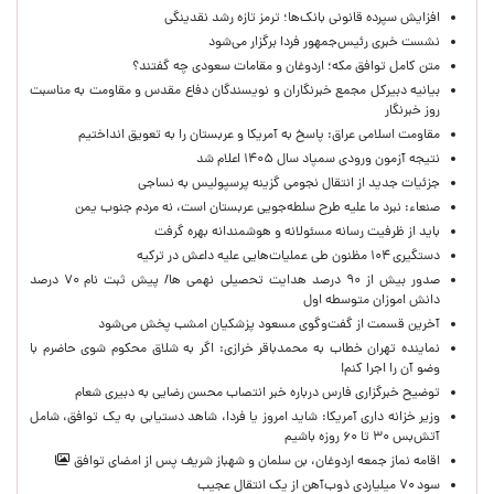
افزایش سپرده قانونی بانک‌ها؛ ترمز تازه رشد نقدینگی
نشست خبری رئیس‌جمهور فردا برگزار می‌شود
متن کامل توافق مکه؛ اردوغان و مقامات سعودی چه گفتند؟
بیانیه دبیرکل مجمع خبرنگاران و نویسندگان دفاع مقدس و مقاومت به مناسبت
روز خبرنگار
مقاومت اسلامی عراق: پاسخ به آمریکا و عربستان را به تعویق انداختیم
نتیجه آزمون ورودی سمپاد سال ۱۴۰۵ اعلام شد
جزئیات جدید از انتقال نجومی گزینه پرسپولیس به نساجی
صنعاء: نبرد ما علیه طرح سلطه‌جویی عربستان است، نه مردم جنوب یمن
باید از ظرفیت رسانه مسئولانه و هوشمندانه بهره گرفت
دستگیری ۱۰۴ مظنون طی عملیات‌هایی علیه داعش در ترکیه
صدور بیش از ۹۰ درصد هدایت تحصیلی نهمی ها/ پیش ثبت نام ۷۰ درصد
دانش اموزان متوسطه اول
آخرین قسمت از گفت‌وگوی مسعود پزشکیان امشب پخش می‌شود
نماینده تهران خطاب به محمدباقر خرازی: اگر به شلاق محکوم شوی حاضرم با
وضو آن را اجرا کنم!
توضیح خبرگزاری فارس درباره خبر انتصاب محسن رضایی به دبیری شعام
وزیر خزانه داری آمریکا: شاید امروز یا فردا، شاهد دستیابی به یک توافق، شامل
آتش‌بس ۳۰ تا ۶۰ روزه باشیم
اقامه نماز جمعه اردوغان، بن ‌سلمان و شهباز شریف پس از امضای توافق
سود ۷۰ میلیاردی ذوب‌آهن از یک انتقال عجیب