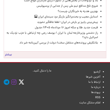
باد و گردوخاک در بخش‌هایی از کشور/ دریای مازندران مواج است
شروع تلخ مدافع تیم ملی پس از جدایی از پرسپولیس
بهترین هدیه به خبرنگاران چیست؟
استایل عجیب و بحث‌برانگیز بازیگر مرد سینمای ایران
پیش‌بینی پاییز پر بارش در ایران؛ لطفا غافلگیر نشوید
قیمت جدید طلا و سکه امروز ۱۶ مردادماه ۱۴۰۵/ جدول
راز دشمنی وزیرخارجه لبنان با ایران / یوسف رجی چه ارتباطی با حزب نزدیک به
اسرائیل دارد؟
بلاتکلیفی پرونده‌های مشاغل سخت/ دولت از بررسی آیین‌نامه خبر داد
بیشتر
ما را دنبال کنید.
آرشیو
آخرین خبرها
ارتباط با ما
درباره ما
پیوندها
RSS
اعلام مشکل سایت