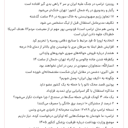
رویترز: ترامپ در جنگ علیه ایران بر سر ۲ راهی بدی گیر افتاده است
رگبار و رعدوبرق در راه شمال کشور؛ تهران خنک‌تر می‌شود
۱۷ تجاوز رژیم صهیونیستی به خاک سوریه در ۴۸ ساعت گذشته
تکلیف مدیرعامل استقلال قبل از لیگ مشخص می شود
ونس هم مثل ترامپ است/ فردوسی پور مهم تر از معیشت مردم؟!/ هدف آمریکا
خطرناک جلوه دادن ایران است
اتحادیه اروپا ۵ فرد مرتبط با صنایع دفاعی روسیه را تحریم کرد
افزایش خطر ابتلا به سرطان مری با نوشیدن چای بالاتر از دمای ۶۵ درجه
هشدار درباره فروش حواله‌های صوری خودروهای وارداتی
یکطرفه شدن جاده چالوس و آزادراه تهران–شمال از ساعت ۱۴
انصارالله: متجاوزان سعودی در یمن در امان نخواهند بود
علی اکبری: دشمن در مقابل ایران شکست مفتضحانه‌ای خورده است
چگونه به «کیف پول ایران» وصل شویم؟
پوتین قصد محک ناتو را با حمله به یک کشور عضو دارد
مذاکره استقلال با گلر اسپانیایی برای تمدید قرارداد
یک ماه، ۴ کودک قربانی حمله سگ‌ها در سنندج / چرا حوادث تکرار می‌شود؟
۲ درصد از مشترکان ۱۰ درصد برق خانگی را مصرف می‌کنند!
نسخه ترامپ برای ۲۰۲۸؛ حمایت محرمانه از نامزدی جی‌دی ونس
ترامپ: ما خودمان به موشک‌هایی که اوکراین درخواست کرده، نیاز داریم
موضع وزارت بهداشت درباره ظرفیت پزشکی کنکور ۱۴۰۵