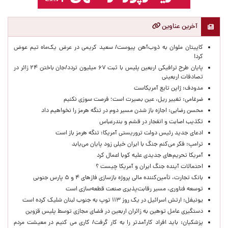
آخرین عناوین
کاپیتان ملوان به ذوب‌آهن پیوست/ سعید کریمی در عرض یک‌ماه تیم عوض
کرد!
پایان طرح ترافیکی اربعین پلیس با ثبت ۶۷ میلیون تردد/جان باختن ۲۴ زائر در
تصادفات اربعینی
مدودف: ژاپن تابع آمریکاست
ضرغامی: تغییر ریل، عین بصیرت است؛ فرصت سوزی نکنیم
محسن رضایی: اجازه باز شدن مسیر دوم در تنگه هرمز را نخواهیم داد
تکذیب اصابت و انفجار در قشم و بندرعباس
ادعای جدید رئیس دولت تروریستی آمریکا: تنگه هرمز باز است
ترامپ: فکر می‌کنم جنگ با ایران خیلی زود پایان می‌یابد
آمریکا تحریم‌های جدیدی علیه کوبا اعمال کرد
احتمالات آینده جنگ ایران و آمریکا چیست ؟
بانک تجارت، تأمین‌کننده مالی پروژه بازسازی فازهای ۴ و ۵ پارس جنوبی
توسعه فناوری، مسیر رقابت‌پذیری صنعت قطعه‌سازی است
یونیفل: ارتش اسرائیل در یک روز ۱۱۳ توپ به جنوب لبنان شلیک کرده است
دستگیری عامل توهین به زائران اربعین در فضای مجازی توسط پلیس قزوین
پزشکیان: باید افراد کارآمدتر را به کار گرفت/ کاری می کنیم در معیشت مردم