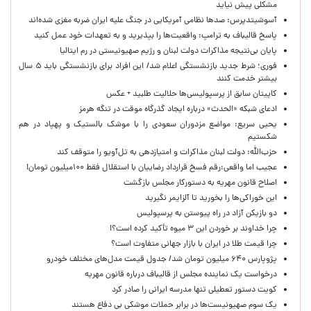
مشکلی پیش نیاید
آسوشیتدپرس: صدها نظامی آمریکایی در جنگ علیه ایران ضربه مغزی شده‌اند
پاسخ قالیباف به ترامپ: واقعیت‌ها را بپذیرید و به تعهدات خود عمل کنید
پایان بی‌نتیجه مذاکرات دولت لبنان و رژیم صهیونیستی در رم ایتالیا
فوری؛ شرط جدید بازنشستگی اعلام شد/ این افراد برای بازنشستگی باید ۵ سال
بیشتر خدمت کنند
کاپیتان سابق از پرسپولیسی‌ها حلالیت طلبید + عکس
ادعای شبکه «الحدث» درباره ایجاد گذرگاه موقت در تنگه هرمز
یحیی سریع: مواضع مزدوران سعودی را با موشک بالستیک و پهپاد در هم
شکستیم
حزب‌الله: دولت لبنان مذاکرات و امتیازدهی به تل‌آویو را متوقف کند
عجیب اما واقعی:رقم فسخ قرارداد رضاییان با استقلال فقط ۱۰۰میلیون تومان!
اصلاح قانون مهریه به دستورکار مجلس بازگشت
این خوراکی‌ها را بخورید تا آلزایمر نگیرید
دو بازیکن آزاد در راه پیوستن به پرسپولیس
چرا خداوند بر خوردن این ۳ میوه تأکید کرده است؟!
چرا قیمت طلا در ایران با بازار جهانی متفاوت است؟
پژوپارس ۶۴۰ میلیون تومان شد/ جدول قیمت مدل‌های مختلف خودرو
درخواست یک نماینده مجلس از قالیباف درباره قانون مهریه
کویت دستور تعطیلی تنها مدرسه ایرانی را صادر کرد
یک‌ سوم صهیونیست‌ها در برابر حملات موشکی بی دفاع هستند