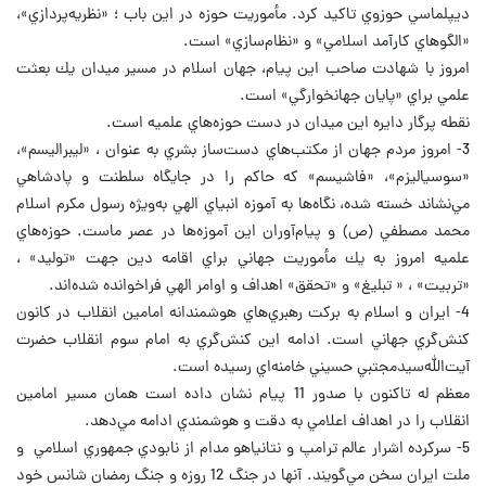
ديپلماسي حوزوي تاكيد كرد. مأموريت حوزه در اين باب ؛ «نظريه‌پردازي»،
«الگوهاي كارآمد اسلامي» و «نظام‌سازي» است.
امروز با شهادت صاحب این پیام، جهان اسلام در مسير ميدان يك بعثت
علمي براي «پايان جهانخوارگي» است.
نقطه پرگار دايره اين ميدان در دست حوزه‌هاي علميه است.
3- امروز مردم جهان از مكتب‌هاي دست‌ساز بشري به عنوان ، «ليبراليسم»،
«سوسياليزم»، «فاشيسم» كه حاكم را در جايگاه سلطنت و پادشاهي‌
مي‌نشاند خسته شده، نگاه‌ها به آموزه انبياي الهي به‌ويژه رسول مكرم اسلام
محمد مصطفي (ص) و پيام‌آوران اين آموزه‌ها در عصر ماست. حوزه‌هاي
علميه امروز به يك مأموريت جهاني براي اقامه دين جهت «توليد» ،
«تربيت» ، « تبليغ» و «تحقق» اهداف و اوامر الهي فراخوانده شده‌اند.
4- ايران و اسلام به بركت رهبري‌هاي هوشمندانه امامين انقلاب در كانون
كنش‌گري جهاني است. ادامه اين كنش‌گري به امام سوم انقلاب حضرت
آيت‌الله‌سيدمجتبي حسيني خامنه‌اي رسيده است.
معظم له تاكنون با صدور 11 پيام نشان داده است همان مسير امامين
انقلاب را در اهداف اعلامي به دقت و هوشمندي ادامه مي‌دهد.
5- سركرده اشرار عالم ترامپ و نتانياهو مدام از نابودي جمهوري اسلامي و
ملت ايران سخن مي‌گويند. آنها در جنگ 12 روزه و جنگ رمضان شانس خود