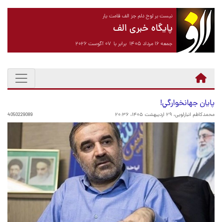
نیست بر لوح دلم جز الف قامت یار
پایگاه خبری الف
جمعه ۱۶ مرداد ۱۴۰۵ برابر با ۰۷ آگوست ۲۰۲۶
پايان جهانخوارگي!
محمدکاظم انبارلویی،
۲۹ اردیبهشت ۱۴۰۵، ۲۰:۳۶
4050229089