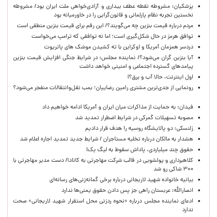
پزشکیان: مشروطه نقطه عطف بیداری و آزادی‌خواهی ملت ایران بود/ مشروطه
نخستین تجربه نظام پارلمانی و قانون‌گرایی را در خاورمیانه بود
مردم درباره قیمت بنزین چه می‌گویند؟/ این رقم برای قیمت بنزین منطقی است
توافق هرمز در حال شکل‌گیری است؛ اما نه توافقی که ترامپ می‌خواست
دردسر همزمان آمریکا و اوکراین با ته کشیدن موشک های پاتریوت
آیا بنزین گران می‌شود؟/ نماینده مجلس: در شرایط جنگی افزایش قیمت بنزین
پیامدهای گسترده اجتماعی و امنیتی خواهد داشت
اول اینترنت، حالا آب و برق؟!
رونمایی از جدی‌ترین مشتری رامین رضاییان؛ بمب نقل‌وانتقالات منفجر می‌شود؟
فیدان: به حمایت از مذاکرات میان ایران و آمریکا ادامه خواهیم داد
مصوبه تسهیلات گمرکی در شرایط اضطرار تمدید شد
زلنسکی: دو پالایشگاه روسیه را هدف قرار دادیم
هشدار به مالکان درباره تخلیه مستاجران / شرایط جدید تمدید اجاره اعلام شد
حقوق چند میلیاردی، پاداش سقوط به لیگ یک!
کلاهبرداری و پولشویی در قالب شرکت مهاجرتی به کانادا/ دست مدیر مهاجرتی با
۳۰۰ شاکی رو شد
بیانیه خانواده شهید لاریجانی درباره برخی گمانه‌زنی‌های رسانه‌ای
انصارالله: عربستان راهی جز پس دادن حقوق یمنی‌ها ندارد
ادعای نماینده مجلس درباره «نحوه ردزنی محل استقرار شهید لاریجانی» صحت
ندارد