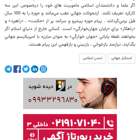
اگر علما و دانشمندان اسلامي ماموريت هاي خود را درخصوص اين سه
كاركرد تعريف نكنند. ازتحولات جهاني عقب مي‌مانند و حوزه را به 100 سال
قبل برمي‌گردانند . پيام حوزه پيشرو و سرآمد پر از «حكمت» ، «راهبرد» و
«راهكار» براي «پايان جهان‌خوارگي» است. كساني خارج از دنياي اسلام اگر
بخواهند نقطه پاياني «جهان خوارگي» به عنوان مبارزه با امپرياليسم جهاني
بگذارند، نيازمند بازخواني ، بازبيني و بازفهمي این پیام هستند.
استکبار جهانی
تمدن اسلامی