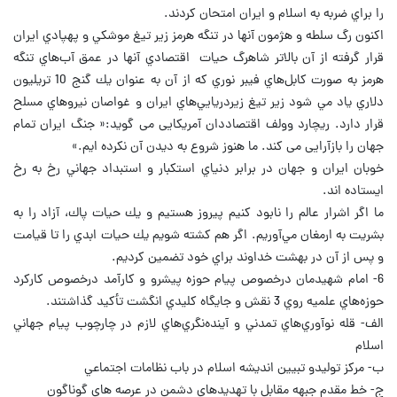
را براي ضربه به اسلام و ايران امتحان كردند.
اكنون رگ سلطه و هژمون آنها در تنگه هرمز زير تيغ موشكي و پهپادي ايران
قرار گرفته از آن بالاتر شاهرگ حيات اقتصادي آنها در عمق آب‌هاي تنگه
هرمز به صورت كابل‌هاي فيبر نوري كه از آن به عنوان يك گنج 10 تريليون
دلاري ياد مي شود زير تيغ زيردريايي‌هاي ايران و غواصان نيروهاي مسلح
قرار دارد. ریچارد وولف اقتصاددان آمریکایی می گوید:« جنگ ایران تمام
جهان را بازآرایی می کند. ما هنوز شروع به دیدن آن نکرده ایم.»
خوبان ايران و جهان در برابر دنياي استكبار و استبداد جهاني رخ به رخ
ایستاده اند.
ما اگر اشرار عالم را نابود كنيم پيروز هستيم و يك حيات پاك، آزاد را به
بشريت به ارمغان مي‌آوريم. اگر هم كشته شويم يك حيات ابدي را تا قيامت
و پس از آن در بهشت خداوند براي خود تضمين كرديم.
6- امام شهيدمان درخصوص پيام حوزه پيشرو و كارآمد درخصوص كاركرد
حوزه‌هاي علميه روي 3 نقش و جایگاه كليدي انگشت تأكيد گذاشتند.
الف- قله نوآوري‌هاي تمدني و آینده‌نگري‌هاي لازم در چارچوب پيام جهاني
اسلام
ب- مركز توليدو تبيين انديشه اسلام در باب نظامات اجتماعي
ج- خط مقدم جبهه مقابل با تهديدهاي دشمن در عرصه هاي گوناگون