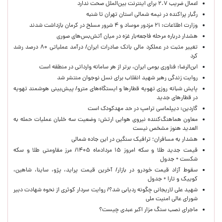
اعمال ضریب ۲.۷ برای اینترنت بین‌الملل صحت ندارد
رگبار پراکنده در نیمه شمالی استان تهران تا شنبه
وزارت اطلاعات: ۲۱ مزدور موساد و ۴ شرور مسلح در کرمان بازداشت شدند
هشدار درباره مرحله فاجعه‌بار غزه در میان آتش‌بس‌های صوری
تغییر مثبت در عملکرد مالی بانک صادرات ایران/ درآمد عملیاتی ۸۰ درصد رشد
کرد
ابن‌الرضا: فناوری بومی ایران، برتر از هر سامانه وارداتی در منطقه است
روایت زندگی رهبر شهید انقلاب برای نسل نوجوان منتشر شد
پایش شبانه روزی تهویه قطارها و ایستگاه‌های مترو/ پیش‌بینی هوشمند تهویه
در قطارهای جدید
گاردین: دیپلماسی ترامپ در حد مهدکودک است
معاون هماهنگ‌کننده نیروی هوایی ارتش: وضعیت سه خلبان عملیات حمله به
العدید هنوز مشخص نیست
هشدار به مسافران؛ ترافیک سنگین در این جاده شمالی
قیمت جدید طلا و سکه امروز ۱۵ مردادماه ۱۴۰۵/ مرز مقاومتی طلا و سکه
شکست + جدول
سقوط آزاد قیمت خودرو در بازار/ آخرین قیمت پراید، پژو، ساینا، شاهین،
کوییک و تارا + جدول
شهید علی لاریجانی چگونه ردیابی شد؟/ روایت سردار کوثری از نحوه شهادت دبیر
شورای عالی امنیت ملی
ماجرای نصب سنگ مزار اکبر عبدی چیست؟