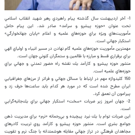
1- آخر ارديبهشت سال گذشته پيام راهبردي رهبر شهيد انقلاب اسلامي
تحت عنوان «حوزه پيشرو و سرآمد» صادر شد. اين پيام حامل
مأموريت‌هاي ويژه براي حوزه‌هاي علميه و اعلام «پايان جهانخوارگي»
استكبار جهاني است.
مهمترين مأموريت حوزه‌هاي علميه گام نهادن در مسير انبياء و اولياي الهي
براي برقراري قسط و مبارزه با ظالمين و ستمگران كنوني جهان است.
منشور حوزه پيشرو و كارآمد يك نقشه راه حضور تمدني و جهاني براي
حوزه‌هاي علميه است.
150 كليدواژه مهم در ارتباط با مسائل جهاني و فراتر از مرزهاي جغرافيايي
ايران مطرح شده است كه در مورد هر كدام بايد ساعت‌ها حرف زد و
پيرامون آن تعمق كرد.
2- جهان امروز زير ضربات «سخت» استكبار جهاني براي يك‌جانبه‌گرايي
است.
اين ضربات توام با يك نبرد پيچيده و بي‌رحمانه «نرم» براي مديريت ذهن
جوامع بشري است. منشور حوزه پيشرو و كارآمد روي تربيت كادرهاي
مجاهدان فرهنگي در تراز جهاني مقابله هوشمندانه با جنگ نرم و تقويت