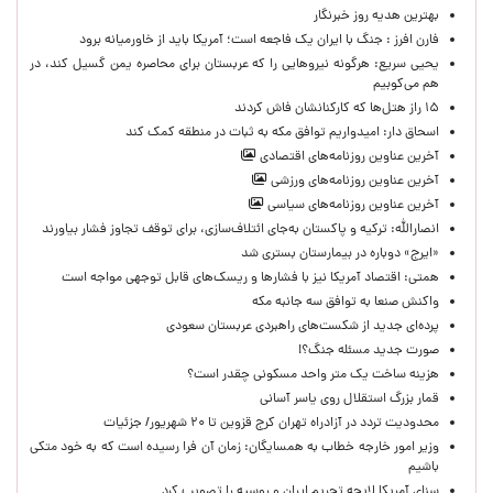
بهترین هدیه روز خبرنگار
فارن افرز : جنگ با ایران یک فاجعه است؛ آمریکا باید از خاورمیانه برود
یحیی سریع: هرگونه نیروهایی را که عربستان برای محاصره یمن گسیل کند، در
هم می‌کوبیم
۱۵ راز هتل‌ها که کارکنانشان فاش کردند
اسحاق دار: امیدواریم توافق مکه به ثبات در منطقه کمک کند
آخرین عناوین روزنامه‌های اقتصادی
آخرین عناوین روزنامه‌های ورزشی
آخرین عناوین روزنامه‌های سیاسی
انصارالله: ترکیه و پاکستان به‌جای ائتلاف‌سازی، برای توقف تجاوز فشار بیاورند
«ایرج» دوباره در بیمارستان بستری شد
همتی: اقتصاد آمریکا نیز با فشارها و ریسک‌های قابل توجهی مواجه است
واکنش صنعا به توافق سه جانبه مکه
پرده‌ای جدید از شکست‌های راهبردی عربستان سعودی
صورت جدید مسئله جنگ؟!
هزینه ساخت یک متر واحد مسکونی چقدر است؟
قمار بزرگ استقلال روی یاسر آسانی
محدودیت تردد در آزادراه تهران کرج قزوین تا ۲۰ شهریور/ جزئیات
وزیر امور خارجه خطاب به همسایگان: زمان آن فرا رسیده است که به خود متکی
باشیم
سنای آمریکا لایحه تحریم ایران و روسیه را تصویب کرد