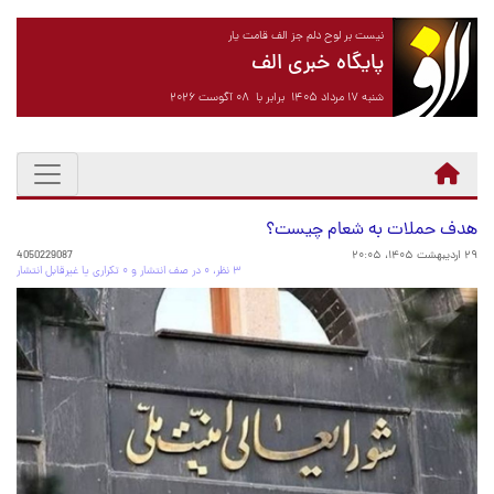
نیست بر لوح دلم جز الف قامت یار
پایگاه خبری الف
شنبه ۱۷ مرداد ۱۴۰۵ برابر با ۰۸ آگوست ۲۰۲۶
هدف حملات به شعام‌ چیست؟
۲۹ اردیبهشت ۱۴۰۵، ۲۰:۰۵
4050229087
۳ نظر، ۰ در صف انتشار و ۰ تکراری یا غیرقابل انتشار