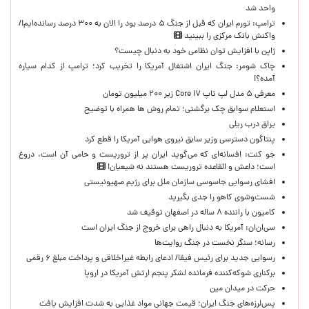
واحد شد
ترامپ: تورم ایران که قبل از جنگ ۵ درصد بود را الان به ۳۰۰ درصد رسانده‌ایم!/
واکنش بانک مرکزی را ببینید
ژاپن با افزایش توان نظامی خود به دنبال چیست؟
چاک شومر: جنگ ایران اشتغال آمریکا را تخریب کرد؛ ترامپ از کدام سیاره
آمده؟!
معرفی ۵ مدل لپ تاپ Core i۷ زیر ۲۰۰ میلیون تومان
استعلام سوابق چک برگشتی؛ تمام روش ها همراه با توضیح
یراق درب ریلی
پنتاگون دسترسی وزیر سابق نیروی هوایی آمریکا را قطع کرد
جو کنت: افسانه‌ای که می‌گوید ایران پر از تروریست و حامی آن است، دروغ
است؛ داعش و القاعده تروریست هستند نه شیعیان!
افشای رسوایی جاسوسی سازمان ملل برای رژیم صهیونیستی
شست‌وشوی کاهو را جدی بگیرید
کامیون با راننده ۸ ساله در اصفهان توقیف شد
سی‌ان‌ان: آمریکا به دنبال راهی برای خروج از جنگ ایران است
رسانه؛ سنگر نخست در جنگ روایت‌ها
رسوایی جدید برای رئیس فیفا/ ادعای رابطه غیراخلاقی و پرداخت مبلغ ۶ رقمی
برکناری شوکه‌کننده فرمانده لشکر پنجم ارتش آمریکا در اروپا
حركت در ميدان مين
پس‌لرزه‌های جنگ ایران؛ قیمت جهانی مواد غذایی به شدت افزایش یافت