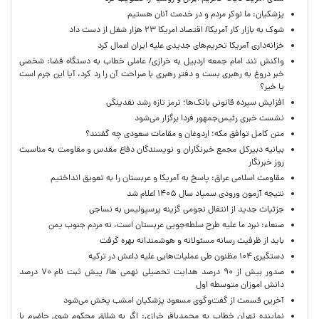
پزشکیان: ما نوکر مردم و در خدمت آنان هستیم
شوک به بازار کار آمریکا/ اقتصاد امریکا ۲۳ هزار شغل از دست داد
خزانه‌داری آمریکا تحریم‌های جدیدی علیه ایران اعمال کرد
واکنش تند امام جمعه اردبیل به خرازی/ عاملی خطاب به دستگاه قضا: شخصی
خبر دروغ به رهبری بست و دفتر رهبری با صراحت آن را رد کرد، آیا این جرم است
یا خیر؟
افزایش سپرده قانونی بانک‌ها؛ ترمز تازه رشد نقدینگی
نشست خبری رئیس‌جمهور فردا برگزار می‌شود
متن کامل توافق مکه؛ اردوغان و مقامات سعودی چه گفتند؟
بیانیه دبیرکل مجمع خبرنگاران و نویسندگان دفاع مقدس و مقاومت به مناسبت
روز خبرنگار
مقاومت اسلامی عراق: پاسخ به آمریکا و عربستان را به تعویق انداختیم
نتیجه آزمون ورودی سمپاد سال ۱۴۰۵ اعلام شد
جزئیات جدید از انتقال نجومی گزینه پرسپولیس به نساجی
صنعاء: نبرد ما علیه طرح سلطه‌جویی عربستان است، نه مردم جنوب یمن
باید از ظرفیت رسانه مسئولانه و هوشمندانه بهره گرفت
دستگیری ۱۰۴ مظنون طی عملیات‌هایی علیه داعش در ترکیه
صدور بیش از ۹۰ درصد هدایت تحصیلی نهمی ها/ پیش ثبت نام ۷۰ درصد
دانش اموزان متوسطه اول
آخرین قسمت از گفت‌وگوی مسعود پزشکیان امشب پخش می‌شود
نماینده تهران خطاب به محمدباقر خرازی: اگر به شلاق محکوم شوی حاضرم با