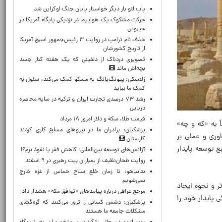
پاپ لئو بار دیگر خواستار پایان جنگ اوکراین شد
حرکت مشکوک یک هواپیما در نزدیکی پایگاه آمریکا در
جیبوتی
حذف نام ترامپ در روایت ۳ رئیس‌جمهور اسبق آمریکا
از تاریخ کشورشان
تصویری دردناک از دلفینی که یک هفته کنار جسد
بچه‌اش ماند
زلنسکی: پیونگ‌یانگ به مسکو کمک می‌کند، سئول به
کمک ما بیاید
رشد ۷۳ درصدی تجارت ایران و ترکیه در سایه محاصره
دریایی
قیمت طلا، سکه و دلار امروز ۱۸ مرداد
 به «که و چه»
پزشکیان: برادران ما در نیروهای مسلح کاری کردند
وری و عملی بر
کارستان
 توسعه پایدار
آژانس‌های توسعه بین‌المللی؛ کاهش فقر یا نفوذ نرم؟!
روایت طحان‌نظیف از بمباران بیت رهبری در ۹ اسفند
نتانیاهو: تا زمان خلع سلاح حماس از غزه خارج
نمی‌شویم
ر و نحوه ایجاد
مرجع عراقی درباره پیامدهای «توافق مکه» هشدار داد
پایدار خود را
پزشکیان: دشمن کسانی را ترور می‌کنند که گره‌گشای
مشکلات جامعه ما هستند