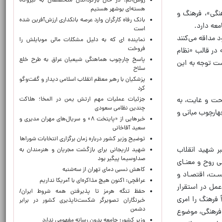
روس‌اتم: در حال بازگرداندن متخصصان به نیروگاه
هسته‌ای بوشهر هستیم
هنگی»، فرهنگ و
بانک رفاه کارگران وارد عرصه بانکداری ارزش‌آفرین شده
عه دارد.
است
 مداقه می‌کنند
نماینده ای که به دلیل مشکلات مالی موبایلش را
فروخت
در قالب «نظام
پاسخ چارچوب هماهنگی شیعیان عراق به طرح خلع
ت توجه به این
سلاح
پزشکیان با رهبر معظم انقلاب اسلامی دیدار و گفت‌وگو
کرد
جزئیات عملیات مهم ارتش یمن در المخا؛ هلاکت
احت و غایت، به
چندین نظامی سعودی
هارچوب مبانی و
خبرهایی از «پایتخت ۸» و سریال‌های مهران مدیری و
سعید آقاخانی
توضیح وزیر کشور درباره زمان برگزاری انتخابات شوراها
ر شهید انقلاب
شهید لاریجانی برای بازگشت مجریان و هنرمندان به
صداوسیما پیگیر بود
ـی روح و معنـای
کاهش نسبی دمای تهران از سه‌شنبه
ـت، اقتصـاد و
عراقچی: اکنون هیچ مذاکره‌ای با آمریکا نداریم
عمل در استقرار
حفظ تنگه هرمز تا پذیرفتن همه شروط ایران/
 فرهنگ را امری
خبرنگاران تصویرگر شکست‌ناپذیری کشور در برابر
دشمن
 فرهنگی، موضوع
وزیر کشور: جامعه بدون رسانه مفهومی ندارد