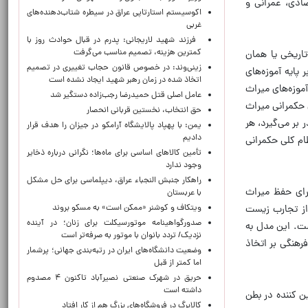
ادی، عمرانی و
اکوسیستم استارتاپی عراق در سیطره شتاب‌دهنده‌‌های
غربی
فرزند شهید لاریجانی: پدرم در قبال حوادث روز با
کمترین هزینه، تصمیم مناسب می‌گرفت
تاریخی یا همان
زینی‌وند: در خصوص قانون حجاب تغییری در تصمیم
پایه آموزه‌های
اتخاذ شده در زمان رهبر شهید ایجاد نشده است
موزه‌های میراث
عامل اصلی قتل حمیدرضا رجب‌زاده دستگیر شد
ی حکمرانی میراث
حق انتخاب، نخستین قربانی انحصار
بر می‌گیرد، هر
یمن: با پهپاد پالایشگاه آرامکو در جیزان را هدف قرار
دادیم
ام کلی حکمرانی
تأمین کالاهای اساسی برای ماه‌ها؛ نگرانی درباره ذخایر
وجود ندارد
راهکار جنبش النجباء عراق، دیپلماسی برای حل مشکل
رای حفظ میراث
با عربستان
ویتکاف و کوشنر «ممکن است» به مسکو بروند
 از تجارب زیست
صدورگواهینامه موتورسیکلت برای زنان؛ در آینده
ست. این مدل به
نزدیک/ تردد بانوان با موتور به‌ صرفه‌تر است
رهنگی بر اتخاذ
وضعیت دانشگاه‌های ایران در رتبه‌بندی جهانی؛ پرشمار
اما کمتر از قبل
حریق در شهرک صنعتی نصیرآباد تاکنون ۴ مصدوم
داشته است
ین کننده در بطن
کالابرگ در فروشگاه‌های بزرگ هم از کار افتاد