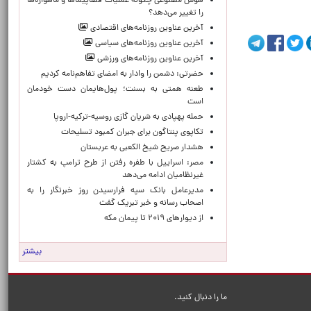
هوش مصنوعی چگونه عملیات فضاپیماها و ماهواره‌ها
را تغییر می‌دهد؟
آخرین عناوین روزنامه‌های اقتصادی
آخرین عناوین روزنامه‌های سیاسی
آخرین عناوین روزنامه‌های ورزشی
حضرتی: دشمن را وادار به امضای تفاهم‌نامه کردیم
طعنه همتی به بسنت؛ پول‌هایمان دست خودمان
است
حمله پهپادی به شریان گازی روسیه-ترکیه-اروپا
تکاپوی پنتاگون برای جبران کمبود تسلیحات
هشدار صریح شیخ الکعبی به عربستان
مصر: اسراییل با طفره رفتن از طرح ترامپ به کشتار
غیرنظامیان ادامه می‌دهد
مدیرعامل بانک سپه فرارسیدن روز خبرنگار را به
اصحاب رسانه و خبر تبریک گفت
از دیوارهای ۲۰۱۹ تا پیمان مکه
بیشتر
ما را دنبال کنید.