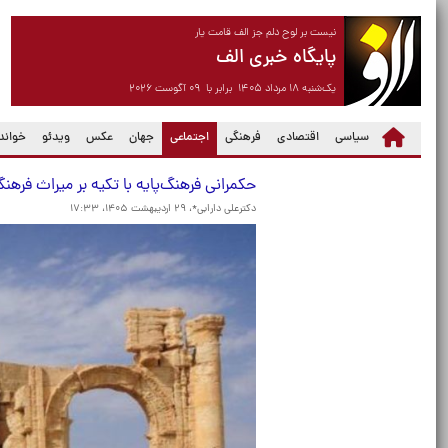
نیست بر لوح دلم جز الف قامت یار
پایگاه خبری الف
یک‌شنبه ۱۸ مرداد ۱۴۰۵ برابر با ۰۹ آگوست ۲۰۲۶
(current)
سیاسی
اقتصادی
فرهنگی
اجتماعی
جهان
عکس
ویدئو
خواندن
حکمرانی فرهنگ‌پایه با تکیه بر میراث فرهن
دکترعلی دارابی*،
۲۹ اردیبهشت ۱۴۰۵، ۱۷:۳۳