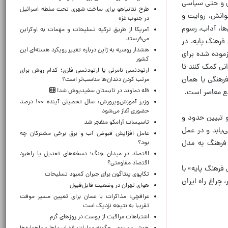
دی و حتی سیاسی
طرح نتانیاهو برای ساخت شهری تحت سلطه اسرائیل
وانش، روایت و
در جنوب غزه
ها، آداب، رسوم
آمریکا از طریق ترکیه تسلیحات و مهمات به اوکراین
می‌فرستد
فرهنگ پایه، در
هشدار روسیه به ژاپن درباره تغییر رویکرد هسته‌ای این
زموده شده برای
کشور
انی کمک کنند تا
ارتودنسی نامرئی یا ارتودنسی فلزی؛ کدام روش برای
فرهنگی یا همان
مرتب کردن دندان‌ها مناسب‌تر است؟
قله دماوند در تابستان سفیدپوش شد!
مع معاصر است.
وزیر آموزش‌وپرورش: سال تحصیلی آینده ۱۰۰ درصد
حضوری آغاز می‌شود
و تبیین حدود و
تاسیسات آرامکو منفجر شد
‌یابد و در عمل
عامل افزایش قبوض آب و برق برخی مشترکان چه
 فرهنگ به مدل
بود؟
اقتصاد در میدان جنگ؛ نسخه‌های تعدیل یا راهبرد
اقتصاد مقاومتی؟
فرهنگ پایه» با
تکاپوی پنتاگون برای جبران کمبود تسلیحات
 چراغ راه ایران
هوای تهران در وضعیت قابل‌قبول
عراقچی: مذاکرات با عمان برای تعیین مسیر موقت
تقریبا به نتیجه نزدیک است
اشتباهات مراقبت از پوست در روزهای گرم