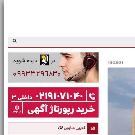
4050229068
آخرین عناوین