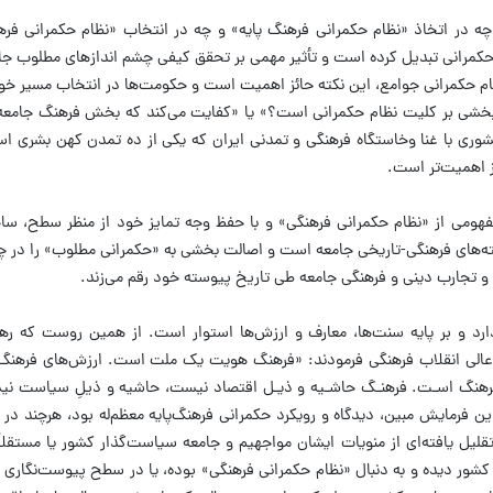
چه در اتخاذ «نظام حکمرانی فرهنگ پایه» و چه در انتخاب «نظام حکمرانی فر
 حکمرانی تبدیل کرده است و تأثیر مهمی بر تحقق کیفی چشم اندازهای مطلوب جام
ظام حکمرانی جوامع، این نکته حائز اهمیت است و حکومت‌ها در انتخاب مسیر خود
 بخشی بر کلیت نظام حکمرانی است؟» یا «کفایت می‌کند که بخش فرهنگ جامعه 
ری با غنا وخاستگاه فرهنگی و تمدنی ایران که یکی از ده تمدن کهن بشری اس
 اهمیت‌تر است.
مفهومی از «نظام حکمرانی فرهنگی» و با حفظ وجه تمایز خود از منظر سطح، س
شته‌های فرهنگی-تاریخی جامعه است و اصالت بخشی به «حکمرانی مطلوب» را در چ
ا و تجارب دینی و فرهنگی جامعه طی تاریخ پیوسته خود رقم می‌زند.
د و بر پایه سنت‌ها، معارف و ارزش‌ها استوار است. از همین روست که رهب
 اعضای شورای عالی انقلاب فرهنگی فرمودند: «فرهنگ هویت یک ملت است. ارزش‌های فرهنگ
هنگ اسـت. فرهنـگ حاشـیه و ذیـل اقتصاد نیست، حاشیه و ذیلِ سیاست نیس
فرمایش مبین، دیدگاه و رویکرد حکمرانی فرهنگ‌پایه معظم‌له بود، هرچند در 
لیل یافته‌ای از منویات ایشان مواجهیم و جامعه سیاست‌گذار کشور یا مستقلاً
شور دیده و به دنبال «نظام حکمرانی فرهنگی» بوده، یا در سطح پیوست‌نگاری