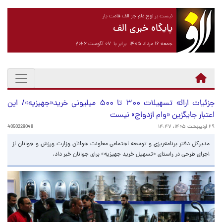
نیست بر لوح دلم جز الف قامت یار
پایگاه خبری الف
جمعه ۱۶ مرداد ۱۴۰۵ برابر با ۰۷ آگوست ۲۰۲۶
جزئیات ارائه تسهیلات ۳۰۰ تا ۵۰۰ میلیونی خرید«جهیزیه»/ این
اعتبار جایگزین «وام ازدواج» نیست
۲۹ اردیبهشت ۱۴۰۵، ۱۴:۴۷
4050229048
مدیرکل دفتر برنامه‌ریزی و توسعه اجتماعی معاونت جوانان وزارت ورزش و جوانان از
اجرای طرحی در راستای «تسهیل خرید جهیزیه» برای جوانان خبر داد.