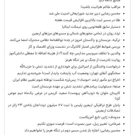
منابع ادامه دارد
مراقب علائم هپاتیت باشید!
محسن رضایی دبیر جدید شورایعالی امنیت ملی شد
طلا در مسیر ثبت بالاترین افزایش قیمت هفته
دستیار سابق قلعه‌نویی روی نیمکت ایتالیا
تردد روان در تمامی محورهای شمالی و مسیرهای مرزهای اربعین
ترکیه، عربستان و پاکستان امروز در جده توافقنامه نظامی مشترک امضا می‌کنند
بررسی ضوابط افزایش اعتبار کالابرگ در نشست وزرای اقتصاد و کار
والدین با تخلف سرویس مدارس چه کنند؟/ از هزینه اضافه تا معطلی دانش‌آموز
روایت نادرست از جنگ بر سَر تنگه هرمز
درخواست واشنگتن از اسرائیل برای خودداری از تشدید تنش با حزب‌الله
سخنگوی آبفای تهران: وضعیت آب پایتخت پایدار است/ جیره‌بندی نداریم
اخراج دو مأمور ارشد «موساد»؛ پس‌لرزه شکست توطئه شوم تغییر نظام ایران
صنعا: مسئولیت پیامدهای تشدید تنش بر عهده عربستان است
کاپیتان ملوان به ذوب‌آهن پیوست/ سعید کریمی در عرض یک‌ماه تیم عوض
کرد!
پایان طرح ترافیکی اربعین پلیس با ثبت ۶۷ میلیون تردد/جان باختن ۲۴ زائر در
تصادفات اربعینی
مدودف: ژاپن تابع آمریکاست
ضرغامی: تغییر ریل، عین بصیرت است؛ فرصت سوزی نکنیم
محسن رضایی: اجازه باز شدن مسیر دوم در تنگه هرمز را نخواهیم داد