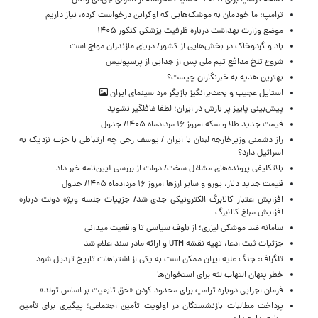
نسخه ترامپ برای ۲۰۲۸؛ حمایت محرمانه از نامزدی جی‌دی ونس
ترامپ: ما خودمان به موشک‌هایی که اوکراین درخواست کرده، نیاز داریم
موضع وزارت بهداشت درباره ظرفیت پزشکی کنکور ۱۴۰۵
باد و گردوخاک در بخش‌هایی از کشور/ دریای مازندران مواج است
شروع تلخ مدافع تیم ملی پس از جدایی از پرسپولیس
بهترین هدیه به خبرنگاران چیست؟
استایل عجیب و بحث‌برانگیز بازیگر مرد سینمای ایران
پیش‌بینی پاییز پر بارش در ایران؛ لطفا غافلگیر نشوید
قیمت جدید طلا و سکه امروز ۱۶ مردادماه ۱۴۰۵/ جدول
راز دشمنی وزیرخارجه لبنان با ایران / یوسف رجی چه ارتباطی با حزب نزدیک به
اسرائیل دارد؟
بلاتکلیفی پرونده‌های مشاغل سخت/ دولت از بررسی آیین‌نامه خبر داد
قیمت جدید دلار، یورو و سایر ارزها امروز ۱۶ مردادماه ۱۴۰۵/ جدول
افزایش اعتبار کالابرگ الکترونیکی جدی شد/ جزییات جلسه ویژه دولت درباره
افزایش مبلغ کالابرگ
سامانه ضد موشکی لیزری؛ از بلوف سیاسی تا واقعیت میدانی
جزئیات ثبت ادعا، تهیه نقشه UTM و ارائه مادر سند اعلام شد
تلگراف: جنگ علیه ایران ممکن است به یکی از اشتباهات تاریخ تبدیل شود
خطر پنهان التهاب لثه برای استخوان‌ها
فرمان اجرایی دوباره ترامپ برای محدود کردن «حق تابعیت بر اساس تولد»
پرداخت مطالبات بازنشستگان در اولویت تأمین اجتماعی؛ پیگیری برای تأمین