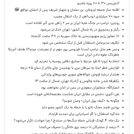
آتش‌بس ۳۰ تا ۶۰ روزه باشیم
اقامه نماز جمعه اردوغان، بن ‌سلمان و شهباز شریف پس از امضای توافق
سود ۷۰ میلیاردی ذوب‌آهن از یک انتقال عجیب
رویترز: ترامپ در جنگ علیه ایران بر سر ۲ راهی بدی گیر افتاده است
رگبار و رعدوبرق در راه شمال کشور؛ تهران خنک‌تر می‌شود
۱۷ تجاوز رژیم صهیونیستی به خاک سوریه در ۴۸ ساعت گذشته
تکلیف مدیرعامل استقلال قبل از لیگ مشخص می شود
ونس هم مثل ترامپ است/ فردوسی پور مهم تر از معیشت مردم؟!/ هدف آمریکا
خطرناک جلوه دادن ایران است
اتحادیه اروپا ۵ فرد مرتبط با صنایع دفاعی روسیه را تحریم کرد
افزایش خطر ابتلا به سرطان مری با نوشیدن چای بالاتر از دمای ۶۵ درجه
هشدار درباره فروش حواله‌های صوری خودروهای وارداتی
یکطرفه شدن جاده چالوس و آزادراه تهران–شمال از ساعت ۱۴
انصارالله: متجاوزان سعودی در یمن در امان نخواهند بود
علی اکبری: دشمن در مقابل ایران شکست مفتضحانه‌ای خورده است
چگونه به «کیف پول ایران» وصل شویم؟
پوتین قصد محک ناتو را با حمله به یک کشور عضو دارد
مذاکره استقلال با گلر اسپانیایی برای تمدید قرارداد
یک ماه، ۴ کودک قربانی حمله سگ‌ها در سنندج / چرا حوادث تکرار می‌شود؟
۲ درصد از مشترکان ۱۰ درصد برق خانگی را مصرف می‌کنند!