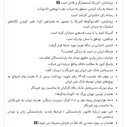
پزشکیان: آمریکا استعمارگر و قاتل است
حمله به یک کشتی متعلق به شرکت نفت ابوظبی (ادنوک)
رسانه رکن حکمرانی کارآمد است
پزشکیان: گفت‌وگوها آمریکا را مجبور به همراهی کرد/ هنر، آوردن نگاه‌های
مشترک به میدان است
آمریکا لامرد را با بمب فسفری بمباران کرده است
عراقچی: توافق با عمان نزدیک است
کشتی اماراتی در تنگه هرمز مورد حمله قرار گرفت
جایگاه ایران در امید به زندگی کجاست؟
جزئیات زمان واریز حقوق مرداد ماه بازنشستگان اعلام شد
پاسخ کروز به مطالب خلاف واقع درباره این شرکت
مدیرعامل بانک ملی ایران روز خبرنگار را تبریک گفت
در چهار ماه نخست ۱۴۰۵ رقم خورد؛ پرداخت بیش از ۸ همت وام ازدواج به
زوج‌های جوان توسط بانک ملی ایران
پیام تبریک مدیرعامل بانک رفاه کارگران به مناسبت روز خبرنگار
هشدار پلیس تهران بزرگ به «کودک‌بلاگرها»
۵۰۰ هزارتومان وجه نقد و ۲۰۰ گیگ اینترنت رایگان، هدیه دولت به خبرنگاران
به مناسبت روز خبرنگار
خبر مهم درباره قانون بازنشستگی / شرایط جدید بازنشستگی زنان و مردان
مشخص شد
هشدار در مورد مخدری که علناً در خیابان مصرف می شود!