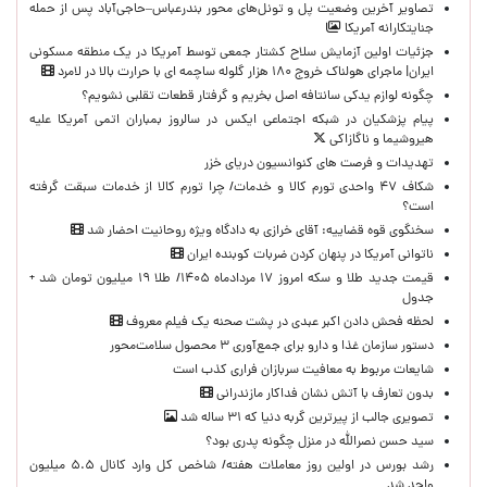
تصاویر آخرین وضعیت پل و تونل‌های محور بندرعباس–حاجی‌آباد پس از حمله
جنایتکارانه آمریکا
جزئیات اولین آزمایش سلاح کشتار جمعی توسط آمریکا در یک منطقه مسکونی
ایران| ماجرای هولناک خروج ۱۸۰ هزار گلوله ساچمه ای با حرارت بالا در لامرد
چگونه لوازم یدکی سانتافه اصل بخریم و گرفتار قطعات تقلبی نشویم؟
پیام پزشکیان در شبکه اجتماعی ایکس در سالروز بمباران اتمی آمریکا علیه
هیروشیما و ناگازاکی
تهدیدات و فرصت های کنوانسیون دریای خزر
شکاف ۴۷ واحدی تورم کالا و خدمات/ چرا تورم کالا از خدمات سبقت گرفته
است؟
سخنگوی قوه قضاییه: آقای خرازی به دادگاه ویژه روحانیت احضار شد
ناتوانی آمریکا در پنهان کردن ضربات کوبنده ایران
قیمت جدید طلا و سکه امروز ۱۷ مردادماه ۱۴۰۵/ طلا ۱۹ میلیون تومان شد +
جدول
لحظه‌ فحش دادن اکبر عبدی در پشت صحنه یک فیلم معروف
دستور سازمان غذا و دارو برای جمع‌آوری ۳ محصول سلامت‌محور
شایعات مربوط به معافیت سربازان فراری کذب است
بدون تعارف با آتش نشان فداکار مازندرانی
تصویری جالب از پیرترین گربه دنیا که ۳۱ ساله شد
سید حسن نصرالله در منزل چگونه پدری بود؟
رشد بورس در اولین روز معاملات هفته/ شاخص کل وارد کانال ۵.۵ میلیون
واحد شد