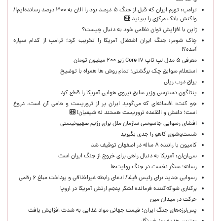
ترامپ: تورم ایران که قبل از جنگ ۵ درصد بود را الان به ۳۰۰ درصد رسانده‌ایم!/
واکنش بانک مرکزی را ببینید
ژاپن با افزایش توان نظامی خود به دنبال چیست؟
چاک شومر: جنگ ایران اشتغال آمریکا را تخریب کرد؛ ترامپ از کدام سیاره
آمده؟!
معرفی ۵ مدل لپ تاپ Core i۷ زیر ۲۰۰ میلیون تومان
استعلام سوابق چک برگشتی؛ تمام روش ها همراه با توضیح
یراق درب ریلی
پنتاگون دسترسی وزیر سابق نیروی هوایی آمریکا را قطع کرد
جو کنت: افسانه‌ای که می‌گوید ایران پر از تروریست و حامی آن است، دروغ
است؛ داعش و القاعده تروریست هستند نه شیعیان!
افشای رسوایی جاسوسی سازمان ملل برای رژیم صهیونیستی
شست‌وشوی کاهو را جدی بگیرید
کامیون با راننده ۸ ساله در اصفهان توقیف شد
سی‌ان‌ان: آمریکا به دنبال راهی برای خروج از جنگ ایران است
رسانه؛ سنگر نخست در جنگ روایت‌ها
رسوایی جدید برای رئیس فیفا/ ادعای رابطه غیراخلاقی و پرداخت مبلغ ۶ رقمی
برکناری شوکه‌کننده فرمانده لشکر پنجم ارتش آمریکا در اروپا
حركت در ميدان مين
پس‌لرزه‌های جنگ ایران؛ قیمت جهانی مواد غذایی به شدت افزایش یافت