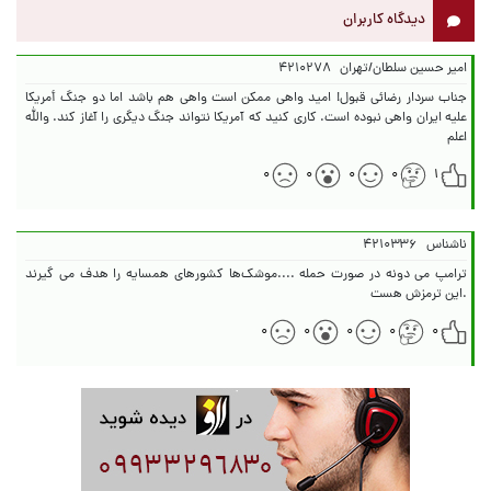
دیدگاه کاربران
امیر حسین سلطان/تهران
۴۲۱۰۲۷۸
جناب سردار رضائی قبول! امید واهی ممکن است واهی هم باشد اما دو جنگ أمریکا
علیه ایران واهی نبوده است. کاری کنید که آمریکا نتواند جنگ دیگری را آغاز کند. والله
اعلم
۰
۰
۰
۰
۱
ناشناس
۴۲۱۰۳۳۶
ترامپ می دونه در صورت حمله ....موشک‌ها کشورهای همسایه را هدف می گیرند
.این ترمزش هست
۰
۰
۰
۰
۰