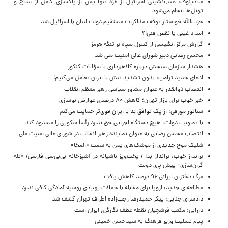
ملادینوف: عقب‌نشینی اسرائیل از غزه تنها پس از پاکسازی کامل از سلاح و
تونل‌ها انجام می‌شود
حزب‌الله خواستار توقف مذاکرات مستقیم دولت لبنان با اسرائیل شد
امداد غیبی يا نقص فني!؟
گزارش مرکز انگلیسی از کنترل سپاه بر تنگه هرمز
محسن رضایی دبیر شورای عالی امنیت ملی شد
هشدار سازمان سنجش درباره کلاهبرداری با سؤالات کنکور
ادعای جدید ترامپ: بدون تشدید تنش با ایران تعامل می‌کنیم!
انتصاب ذوالقدر به عنوان مشاور سیاسی رهبر معظم انقلاب
خبر خوب برای بازار تهران؛ کاهش ۸۰ درصدی عوارض نوسازی
سناتور مورفی: از یک توافق بد با ایران قوی‌تر حمایت می‌کنم
با تصویب دولت، هیچ دستگاه اجرایی حق ندارد رأساً سکویی را مسدود کند
انتصاب محسن رضایی به عنوان نماینده رهبر انقلاب در شورای عالی امنیت ملی
شلیک موج جدیدی از موشک‌های یمن به سمت «المخا»
برانداز خوب، برانداز بد! / پخت‌وپز ناشیانه در آشپزخانه‌ بی‌بی‌سی فارسی/ «تله
گران‌سازی» پیش پای دولت
مرگ دختران ایرانی ۹۶ درصد کاهش یافت
مطالعه‌ای جدید: اروپا برای مقابله با حملات پهپادی روسیه آمادگی کافی ندارد
دادسرای جنایی: پیکر حمیدرضا رجب‌زاده اطراف تهران کشف شد
دارابی: مکتب فرشچیان نقطه عطف نگارگری ایران است
پیام تسلیت وزیر فرهنگ به سیدحسن خمینی