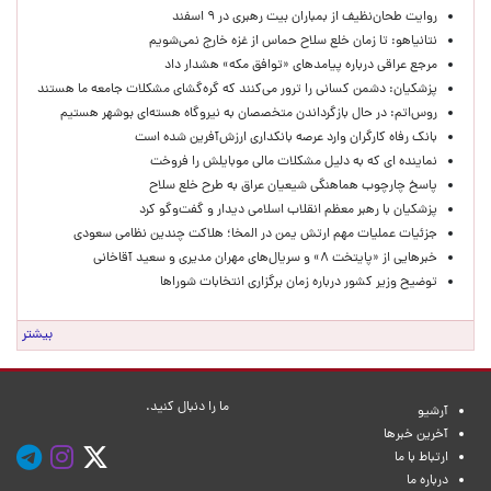
روایت طحان‌نظیف از بمباران بیت رهبری در ۹ اسفند
نتانیاهو: تا زمان خلع سلاح حماس از غزه خارج نمی‌شویم
مرجع عراقی درباره پیامدهای «توافق مکه» هشدار داد
پزشکیان: دشمن کسانی را ترور می‌کنند که گره‌گشای مشکلات جامعه ما هستند
روس‌اتم: در حال بازگرداندن متخصصان به نیروگاه هسته‌ای بوشهر هستیم
بانک رفاه کارگران وارد عرصه بانکداری ارزش‌آفرین شده است
نماینده ای که به دلیل مشکلات مالی موبایلش را فروخت
پاسخ چارچوب هماهنگی شیعیان عراق به طرح خلع سلاح
پزشکیان با رهبر معظم انقلاب اسلامی دیدار و گفت‌وگو کرد
جزئیات عملیات مهم ارتش یمن در المخا؛ هلاکت چندین نظامی سعودی
خبرهایی از «پایتخت ۸» و سریال‌های مهران مدیری و سعید آقاخانی
توضیح وزیر کشور درباره زمان برگزاری انتخابات شوراها
بیشتر
ما را دنبال کنید.
آرشیو
آخرین خبرها
ارتباط با ما
درباره ما