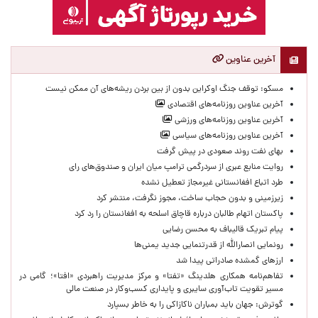
آخرین عناوین
مسکو: توقف جنگ اوکراین بدون از بین بردن ریشه‌های آن ممکن نیست
آخرین عناوین روزنامه‌های اقتصادی
آخرین عناوین روزنامه‌های ورزشی
آخرین عناوین روزنامه‌های سیاسی
بهای نفت روند صعودی در پیش گرفت
روایت منابع عبری از سردرگمی ترامپ میان ایران و صندوق‌های رای
طرد اتباع افغانستانی غیرمجاز تعطیل نشده
زیرزمینی و بدون حجاب ساخت، مجوز نگرفت، منتشر کرد
پاکستان اتهام طالبان درباره قاچاق اسلحه به افغانستان را رد کرد
پیام تبریک قالیباف به محسن رضایی
رونمایی انصارالله از قدرتنمایی جدید یمنی‌ها
ارزهای گمشده صادراتی پیدا شد
تفاهم‌نامه همکاری هلدینگ «تفتا» و مرکز مدیریت راهبردی «افتا»؛ گامی در
مسیر تقویت تاب‌آوری سایبری و پایداری کسب‌وکار در صنعت مالی
گوترش: جهان باید بمباران ناکازاکی را به‌ خاطر بسپارد