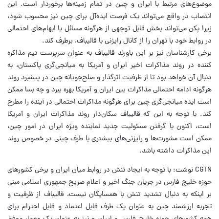
موضوع‌های مرتبط با ایران و چین در تمام زمینه‌ها برخوردار است. این
انتصاب در واقع می‌تواند یک فرصت ایده‌آل برای چین نیز محسوب شود،
زیرا پکن می‌تواند بخش قابل توجهی از هرگونه مسائل یا ابهام‌های احتمالی
در روابط خود با تهران را از کانال رایزنی با قالیباف، برطرف کند.
برخی کارشناسان نیز بر این باورند قالیباف به عنوان سرپرست تیم مذاکره
کننده در روند مذاکرات اخیر ایران و آمریکا به میانجی‌گری پاکستان، به
دنبال آن خواهد بود تا از ظرفیت اثرگذار و صلح‌جویانه چین در پیشبرد روند
هرگونه ادامه احتمالی مذاکرات بین ایران و آمریکا بهره ببرد و چه بسا ممکن
است ایده میانجی‌گری چین برای هرگونه مذاکرات احتمالی در آینده را مطرح
کند. با توجه به این که قالیباف سکان‌دار روند مذاکرات ایران و آمریکا
است، اکنون با گرفتن مسئولیت جدید نماینده ویژه ایران در امور چین،
ممکن است مشورت‌ها و رایزنی‌های بیشتری با طرف چینی در خصوص روند
این مذاکرات داشته باشد.
CGTN نوشت: با توجه به ایجاد تنش در روابط میان ایران و برخی کشورهای
حوزه خلیج فارس در جریان جنگ اخیر و اعلام صریح جمهوری اسلامی مبنی
بر اینکه به دنبال تشدید تنش با همسایگان نیست، قالیباف از ظرفیت و
تجربه ارزشمند چین به عنوان یک طرف قابل اعتماد و قابل احترام برای