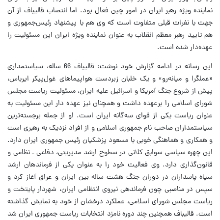
نماینده ویژه رهبر ایران در امور چین فعال بود. اما انتصاب قالیباف از آن
جهت با نفرات قبلی متفاوت است که وی هم با پیشنهاد رئیس‌جمهوری و
هم تایید رهبر معظم انقلاب به عنوان نماینده ویژه ایران این مسئولیت را
عهده‌دار شده است.
این رسانه در ادامه گزارش خود نوشت: قالیباف 66 ساله، سیاستمداری
«عملگرا و میانه‌رو» و یک خلبان زبردست هواپیماهای غول‌پیکر ایرباس،
پیش از شروع جنگ آمریکا و اسرائیل علیه ایران، مسئولیت ریاست مجلس
شورای اسلامی را برعهده داشت و همچنان نیز عهده دار این مسئولیت به
عنوان ریاست یکی از قوای سه‌گانه ایران است. او از جمله برجسته‌ترین
سیاستمداران صاحب نام جمهوری اسلامی و از افراد نزدیک به رهبری است
و همکاری و هماهنگی خوبی با مسعود پزشکیان رئیس جمهوری ایران دارد.
این چهره سیاسی سوابق کلانی در سطوح ارشد مدیریتی، دفاعی ـ نظامی و
قانون‌گذاری دارد. وی فعالیت خود را به عنوان یکی از فرماندهان ارشد
سپاه پاسداران در دوران جنگ هشت ساله بین ایران و عراق آغاز کرد و
سپس در مناصبی چون فرماندهی نیروی انتظامی ایران، شهردار پایتخت و
ریاست مجلس شورای اسلامی، عملکرد درخشان از خود به نمایش گذاشته
است. قالیباف همچنین چند دوره نامزد انتخابات ریاست جمهوری ایران شد