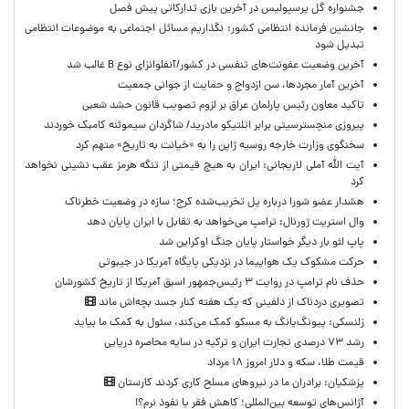
جشنواره گل پرسپولیس در آخرین بازی تدارکاتی پیش فصل
جانشین فرمانده انتظامی کشور: نگذاریم مسائل اجتماعی به موضوعات انتظامی
تبدیل شود
آخرین وضعیت عفونت‌های تنفسی در کشور/آنفلوانزای نوع B غالب شد
آخرین آمار مجردها، سن ازدواج و حمایت از جوانی جمعیت
تاکید معاون رئیس پارلمان عراق بر لزوم تصویب قانون حشد شعبی
پیروزی منچسترسیتی برابر اتلتیکو مادرید/ شاگردان سیموئنه کامبک خوردند
سخنگوی وزارت خارجه روسیه ژاپن را به «خیانت به تاریخ» متهم کرد
آیت الله آملی لاریجانی: ایران به هیچ قیمتی از تنگه هرمز عقب نشینی نخواهد
کرد
هشدار عضو شورا درباره پل تخریب‌شده کرج؛ سازه در وضعیت خطرناک
وال‌ استریت ژورنال: ترامپ می‌خواهد به تقابل با ایران پایان دهد
پاپ لئو بار دیگر خواستار پایان جنگ اوکراین شد
حرکت مشکوک یک هواپیما در نزدیکی پایگاه آمریکا در جیبوتی
حذف نام ترامپ در روایت ۳ رئیس‌جمهور اسبق آمریکا از تاریخ کشورشان
تصویری دردناک از دلفینی که یک هفته کنار جسد بچه‌اش ماند
زلنسکی: پیونگ‌یانگ به مسکو کمک می‌کند، سئول به کمک ما بیاید
رشد ۷۳ درصدی تجارت ایران و ترکیه در سایه محاصره دریایی
قیمت طلا، سکه و دلار امروز ۱۸ مرداد
پزشکیان: برادران ما در نیروهای مسلح کاری کردند کارستان
آژانس‌های توسعه بین‌المللی؛ کاهش فقر یا نفوذ نرم؟!