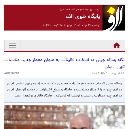
نیست بر لوح دلم جز الف قامت یار
پایگاه خبری الف
دوشنبه ۱۹ مرداد ۱۴۰۵ برابر با ۱۰ آگوست ۲۰۲۶
نگاه رسانه چینی به انتخاب قالیباف به عنوان معمار جدید مناسبات
تهران ـ پکن
۲۸ اردیبهشت ۱۴۰۵، ۱۵:۲۹
4050228056
رسانه چینی انتصاب محمدباقر قالیباف، به‌عنوان «نماینده ویژه جمهوری اسلامی ایران
در امور چین»، را از منظر مسئولیت و جایگاه و سطح اختیارات، با نمایندگان قبلی ایران
در امور چین متفاوت دانست و نوشت که قالیباف از جایگاه بالاتری برخوردار است.