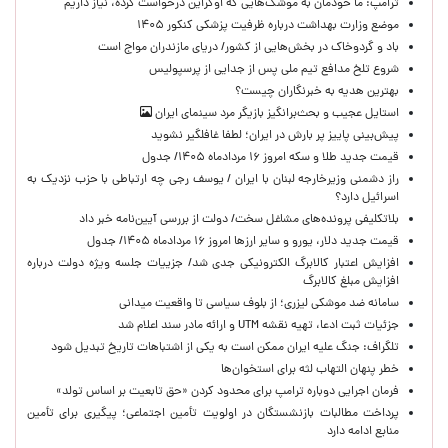
ترامپ: ما خودمان به موشک‌هایی که اوکراین درخواست کرده، نیاز داریم
موضع وزارت بهداشت درباره ظرفیت پزشکی کنکور ۱۴۰۵
باد و گردوخاک در بخش‌هایی از کشور/ دریای مازندران مواج است
شروع تلخ مدافع تیم ملی پس از جدایی از پرسپولیس
بهترین هدیه به خبرنگاران چیست؟
استایل عجیب و بحث‌برانگیز بازیگر مرد سینمای ایران
پیش‌بینی پاییز پر بارش در ایران؛ لطفا غافلگیر نشوید
قیمت جدید طلا و سکه امروز ۱۶ مردادماه ۱۴۰۵/ جدول
راز دشمنی وزیرخارجه لبنان با ایران / یوسف رجی چه ارتباطی با حزب نزدیک به
اسرائیل دارد؟
بلاتکلیفی پرونده‌های مشاغل سخت/ دولت از بررسی آیین‌نامه خبر داد
قیمت جدید دلار، یورو و سایر ارزها امروز ۱۶ مردادماه ۱۴۰۵/ جدول
افزایش اعتبار کالابرگ الکترونیکی جدی شد/ جزییات جلسه ویژه دولت درباره
افزایش مبلغ کالابرگ
سامانه ضد موشکی لیزری؛ از بلوف سیاسی تا واقعیت میدانی
جزئیات ثبت ادعا، تهیه نقشه UTM و ارائه مادر سند اعلام شد
تلگراف: جنگ علیه ایران ممکن است به یکی از اشتباهات تاریخ تبدیل شود
خطر پنهان التهاب لثه برای استخوان‌ها
فرمان اجرایی دوباره ترامپ برای محدود کردن «حق تابعیت بر اساس تولد»
پرداخت مطالبات بازنشستگان در اولویت تأمین اجتماعی؛ پیگیری برای تأمین
منابع ادامه دارد