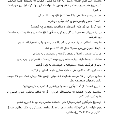
واکنش تند امام جمعه اردبیل به خرازی/ عاملی خطاب به دستگاه قضا: شخصی
خبر دروغ به رهبری بست و دفتر رهبری با صراحت آن را رد کرد، آیا این جرم است
یا خیر؟
افزایش سپرده قانونی بانک‌ها؛ ترمز تازه رشد نقدینگی
نشست خبری رئیس‌جمهور فردا برگزار می‌شود
متن کامل توافق مکه؛ اردوغان و مقامات سعودی چه گفتند؟
بیانیه دبیرکل مجمع خبرنگاران و نویسندگان دفاع مقدس و مقاومت به مناسبت
روز خبرنگار
مقاومت اسلامی عراق: پاسخ به آمریکا و عربستان را به تعویق انداختیم
نتیجه آزمون ورودی سمپاد سال ۱۴۰۵ اعلام شد
جزئیات جدید از انتقال نجومی گزینه پرسپولیس به نساجی
صنعاء: نبرد ما علیه طرح سلطه‌جویی عربستان است، نه مردم جنوب یمن
باید از ظرفیت رسانه مسئولانه و هوشمندانه بهره گرفت
دستگیری ۱۰۴ مظنون طی عملیات‌هایی علیه داعش در ترکیه
صدور بیش از ۹۰ درصد هدایت تحصیلی نهمی ها/ پیش ثبت نام ۷۰ درصد
دانش اموزان متوسطه اول
آخرین قسمت از گفت‌وگوی مسعود پزشکیان امشب پخش می‌شود
نماینده تهران خطاب به محمدباقر خرازی: اگر به شلاق محکوم شوی حاضرم با
وضو آن را اجرا کنم!
توضیح خبرگزاری فارس درباره خبر انتصاب محسن رضایی به دبیری شعام
وزیر خزانه داری آمریکا: شاید امروز یا فردا، شاهد دستیابی به یک توافق، شامل
آتش‌بس ۳۰ تا ۶۰ روزه باشیم