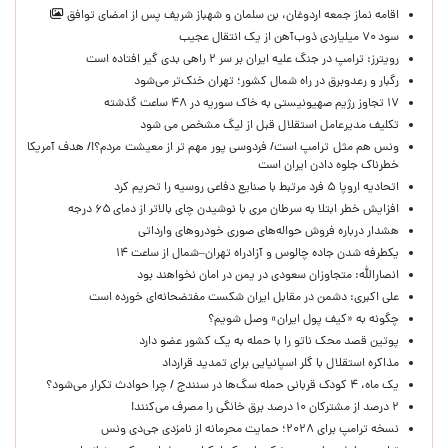
اقامه نماز جمعه اردوغان، بن ‌سلمان و شهباز شریف پس از امضای توافق
سود ۷۰ میلیاردی ذوب‌آهن از یک انتقال عجیب
رویترز: ترامپ در جنگ علیه ایران بر سر ۲ راهی بدی گیر افتاده است
رگبار و رعدوبرق در راه شمال کشور؛ تهران خنک‌تر می‌شود
۱۷ تجاوز رژیم صهیونیستی به خاک سوریه در ۴۸ ساعت گذشته
تکلیف مدیرعامل استقلال قبل از لیگ مشخص می شود
ونس هم مثل ترامپ است/ فردوسی پور مهم تر از معیشت مردم؟!/ هدف آمریکا
خطرناک جلوه دادن ایران است
اتحادیه اروپا ۵ فرد مرتبط با صنایع دفاعی روسیه را تحریم کرد
افزایش خطر ابتلا به سرطان مری با نوشیدن چای بالاتر از دمای ۶۵ درجه
هشدار درباره فروش حواله‌های صوری خودروهای وارداتی
یکطرفه شدن جاده چالوس و آزادراه تهران–شمال از ساعت ۱۴
انصارالله: متجاوزان سعودی در یمن در امان نخواهند بود
علی اکبری: دشمن در مقابل ایران شکست مفتضحانه‌ای خورده است
چگونه به «کیف پول ایران» وصل شویم؟
پوتین قصد محک ناتو را با حمله به یک کشور عضو دارد
مذاکره استقلال با گلر اسپانیایی برای تمدید قرارداد
یک ماه، ۴ کودک قربانی حمله سگ‌ها در سنندج / چرا حوادث تکرار می‌شود؟
۲ درصد از مشترکان ۱۰ درصد برق خانگی را مصرف می‌کنند!
نسخه ترامپ برای ۲۰۲۸؛ حمایت محرمانه از نامزدی جی‌دی ونس