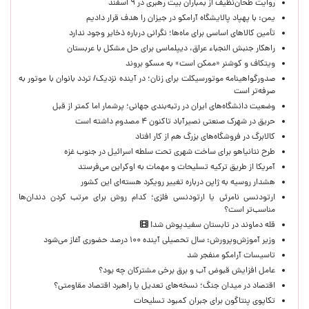
روایت طحان‌نظیف از بمباران بیت رهبری در ۹ اسفند
یمن: با پهپاد پالایشگاه آرامکو در جیزان را هدف قرار دادیم
تأمین کالاهای اساسی برای ماه‌ها؛ نگرانی درباره ذخایر وجود ندارد
راهکار جنبش النجباء عراق، دیپلماسی برای حل مشکل با عربستان
ویتکاف و کوشنر «ممکن است» به مسکو بروند
صدورگواهینامه موتورسیکلت برای زنان؛ در آینده نزدیک/ تردد بانوان با موتور به‌
صرفه‌تر است
وضعیت دانشگاه‌های ایران در رتبه‌بندی جهانی؛ پرشمار اما کمتر از قبل
حریق در شهرک صنعتی نصیرآباد تاکنون ۴ مصدوم داشته است
کالابرگ در فروشگاه‌های بزرگ هم از کار افتاد
طرح نتانیاهو برای ساخت شهری تحت سلطه اسرائیل در جنوب غزه
آمریکا از طریق ترکیه تسلیحات و مهمات به اوکراین می‌فرستد
هشدار روسیه به ژاپن درباره تغییر رویکرد هسته‌ای این کشور
ارتودنسی نامرئی یا ارتودنسی فلزی؛ کدام روش برای مرتب کردن دندان‌ها
مناسب‌تر است؟
قله دماوند در تابستان سفیدپوش شد!
وزیر آموزش‌وپرورش: سال تحصیلی آینده ۱۰۰ درصد حضوری آغاز می‌شود
تاسیسات آرامکو منفجر شد
عامل افزایش قبوض آب و برق برخی مشترکان چه بود؟
اقتصاد در میدان جنگ؛ نسخه‌های تعدیل یا راهبرد اقتصاد مقاومتی؟
تکاپوی پنتاگون برای جبران کمبود تسلیحات