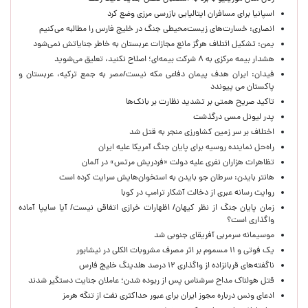
اسپانیا برای مسافران ایتالیایی بازرسی مرزی وضع کرد
انصاری: خسارت‌های زیست‌محیطی جنگ در خلیج فارس را مطالبه‌ می‌کنیم
یمن: تشکیل ائتلاف هرگز مانع مجازات عربستان به خاطر جنایاتش نمی‌شود
هشدار بیمه مرکزی به ۸ شرکت بیمه‌ای؛ اصلاح نکنید، تعلیق می‌شوید
فیدان: ایران هدف پیمان دفاعی مکه نیست/مصر به جمع ترکیه، عربستان و
پاکستان می پیوندد
تاکید صریح همتی بر تشدید نظارت بر بانک‌ها
پدر لیونل مسی درگذشت
اختلاف بر سر زمین کشاورزی منجر به قتل شد
راه‌حل نماینده روسیه برای پایان جنگ آمریکا علیه ایران
تظاهرات هزاران نفری علیه دولت «فردریش مرتس» در آلمان
هانتر بایدن: سرطان جو بایدن به استخوان‌هایش سرایت کرده است
روایت رسانه عبری از دخالت آشکار ترامپ در کوبا
زمان پایان جنگ از نظر کیهان/ اظهارات خرازی اتفاقی نیست/ آیا سایپا آماده
واگذاری است؟
موسیمانه سرمربی آفریقای جنوبی شد
یک فوتی و ۱۱ مسموم بر اثر مصرف مشروبات الکلی در نیشابور
ناگفته‌های قربانزاده از واگذاری ۱۲ درصد هلدینگ خلیج فارس
قتل هولناک مداح سرشناس پس از ربوده شدن؛ عاملان جنایت دستگیر شدند
ادعای ونس درباره مجوز ایران برای عبور حداکثری نفت از تنگه هرمز