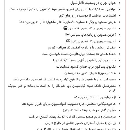
هوای تهران در وضعیت قابل‌قبول
عراقچی: مذاکرات با عمان برای تعیین مسیر موقت تقریبا به نتیجه نزدیک است
اشتباهات مراقبت از پوست در روزهای گرم
هوش مصنوعی چگونه عملیات فضاپیماها و ماهواره‌ها را تغییر می‌دهد؟
آخرین عناوین روزنامه‌های اقتصادی
آخرین عناوین روزنامه‌های سیاسی
آخرین عناوین روزنامه‌های ورزشی
حضرتی: دشمن را وادار به امضای تفاهم‌نامه کردیم
طعنه همتی به بسنت؛ پول‌هایمان دست خودمان است
حمله پهپادی به شریان گازی روسیه-ترکیه-اروپا
تکاپوی پنتاگون برای جبران کمبود تسلیحات
هشدار صریح شیخ الکعبی به عربستان
مصر: اسراییل با طفره رفتن از طرح ترامپ به کشتار غیرنظامیان ادامه می‌دهد
مدیرعامل بانک سپه فرارسیدن روز خبرنگار را به اصحاب رسانه و خبر تبریک
گفت
از دیوارهای ۲۰۱۹ تا پیمان مکه
حاجی‌دلیگانی: مجلس اجازه تصویب کنوانسیون دریای خزر را نمی‌دهد
دبل درگاهی در شب توقف استانداردلیژ
صربستان و رژیم صهیونیستی کارخانه تولید پهپاد افتتاح می‌کنند
یونان به دنبال گسترش حضور نظامی در خلیج فارس
رئال مدل مورینیو با برد به استقبال فصل جدید لالیگا رفت