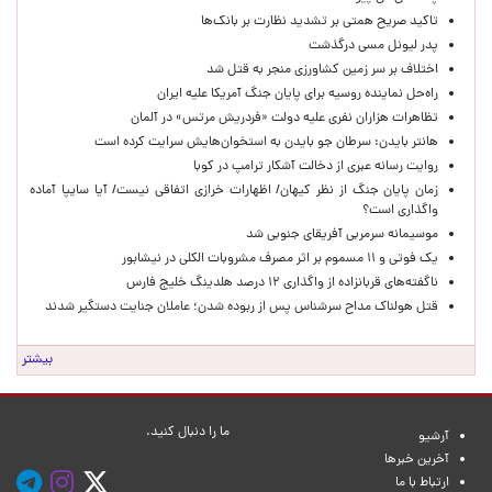
تاکید صریح همتی بر تشدید نظارت بر بانک‌ها
پدر لیونل مسی درگذشت
اختلاف بر سر زمین کشاورزی منجر به قتل شد
راه‌حل نماینده روسیه برای پایان جنگ آمریکا علیه ایران
تظاهرات هزاران نفری علیه دولت «فردریش مرتس» در آلمان
هانتر بایدن: سرطان جو بایدن به استخوان‌هایش سرایت کرده است
روایت رسانه عبری از دخالت آشکار ترامپ در کوبا
زمان پایان جنگ از نظر کیهان/ اظهارات خرازی اتفاقی نیست/ آیا سایپا آماده
واگذاری است؟
موسیمانه سرمربی آفریقای جنوبی شد
یک فوتی و ۱۱ مسموم بر اثر مصرف مشروبات الکلی در نیشابور
ناگفته‌های قربانزاده از واگذاری ۱۲ درصد هلدینگ خلیج فارس
قتل هولناک مداح سرشناس پس از ربوده شدن؛ عاملان جنایت دستگیر شدند
بیشتر
ما را دنبال کنید.
آرشیو
آخرین خبرها
ارتباط با ما