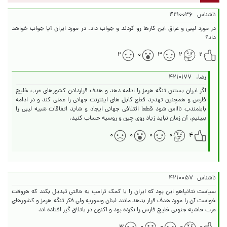
ناشناس
۴۲۱۰۰۳۶
در مورد لیبی و عراق این کارها رو کردند و جواب داد. در مورد ایران آیا جواب خواهد
داد؟
۲
۰
۳
۲
۲
رضا.
۴۲۱۰۱۷۷
اگر ایران بستنن تنگه هرمز را ادامه دهد و هدف قراردادن کشورهای عرب خلیج
فارس و همچنین تهدید قطع کابل های اینترنت جهانی را عملی کند و در ادامه
بابلمندب نااامن شود قطعا ائتلافی جهانی ایجاد و شاید اتفاقات شبیه لیبی را
ببینیم. آن زمان نباید زیاد روی چین و روسیه حساب کنید.
۰
۰
۰
۰
۴
ناشناس
۴۲۱۰۰۵۷
سیاست نتانیاهو این بود که ایران را با کمک ترامپ به حالتی تبدیل بکند که هروقت
خواست آن را مورد هدف قرار بدهد مانند لبنان وسوریه ولی فکر تنگه هرمز و کشورهای
عرب حاشیه جنوبی خلیج فارس را نکرده بود و اکنون در باتلاق گیر افتاده اند