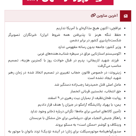
آخرین عناوین
عراقچی: اکنون هیچ مذاکره‌ای با آمریکا نداریم
حفظ تنگه هرمز تا پذیرفتن همه شروط ایران/ خبرنگاران تصویرگر
شکست‌ناپذیری کشور در برابر دشمن
وزیر کشور: جامعه بدون رسانه مفهومی ندارد
اکوسیستم استارتاپی عراق در سیطره شتاب‌دهنده‌‌های غربی
فرزند شهید لاریجانی: پدرم در قبال حوادث روز با کمترین هزینه، تصمیم
مناسب می‌گرفت
زینی‌وند: در خصوص قانون حجاب تغییری در تصمیم اتخاذ شده در زمان رهبر
شهید ایجاد نشده است
عامل اصلی قتل حمیدرضا رجب‌زاده دستگیر شد
حق انتخاب، نخستین قربانی انحصار
روایت طحان‌نظیف از بمباران بیت رهبری در ۹ اسفند
یمن: با پهپاد پالایشگاه آرامکو در جیزان را هدف قرار دادیم
تأمین کالاهای اساسی برای ماه‌ها؛ نگرانی درباره ذخایر وجود ندارد
راهکار جنبش النجباء عراق، دیپلماسی برای حل مشکل با عربستان
ویتکاف و کوشنر «ممکن است» به مسکو بروند
صدورگواهینامه موتورسیکلت برای زنان؛ در آینده نزدیک/ تردد بانوان با موتور به‌