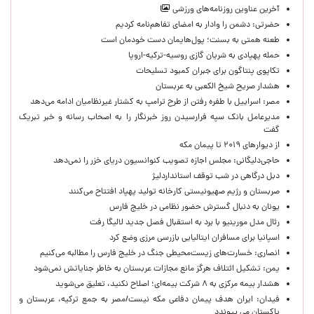
آخرین عناوین روزنامه‌های ورزشی
حضرتی: دشمن را وادار به امضای تفاهم‌نامه کردیم
طعنه همتی به بسنت؛ پول‌هایمان دست خودمان است
حمله پهپادی به شریان گازی روسیه-ترکیه-اروپا
تکاپوی پنتاگون برای جبران کمبود تسلیحات
هشدار صریح شیخ الکعبی به عربستان
مصر: اسراییل با طفره رفتن از طرح ترامپ به کشتار غیرنظامیان ادامه می‌دهد
مدیرعامل بانک سپه فرارسیدن روز خبرنگار را به اصحاب رسانه و خبر تبریک
گفت
از دیوارهای ۲۰۱۹ تا پیمان مکه
حاجی‌دلیگانی: مجلس اجازه تصویب کنوانسیون دریای خزر را نمی‌دهد
دبل درگاهی در شب توقف استانداردلیژ
صربستان و رژیم صهیونیستی کارخانه تولید پهپاد افتتاح می‌کنند
یونان به دنبال گسترش حضور نظامی در خلیج فارس
رئال مدل مورینیو با برد به استقبال فصل جدید لالیگا رفت
اسپانیا برای مسافران ایتالیایی بازرسی مرزی وضع کرد
انصاری: خسارت‌های زیست‌محیطی جنگ در خلیج فارس را مطالبه‌ می‌کنیم
یمن: تشکیل ائتلاف هرگز مانع مجازات عربستان به خاطر جنایاتش نمی‌شود
هشدار بیمه مرکزی به ۸ شرکت بیمه‌ای؛ اصلاح نکنید، تعلیق می‌شوید
فیدان: ایران هدف پیمان دفاعی مکه نیست/مصر به جمع ترکیه، عربستان و
پاکستان می پیوندد