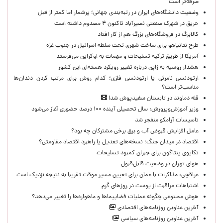
صرفه‌تر است
وضعیت دانشگاه‌های ایران در رتبه‌بندی جهانی؛ پرشمار اما کمتر از قبل
حریق در شهرک صنعتی نصیرآباد تاکنون ۴ مصدوم داشته است
کالابرگ در فروشگاه‌های بزرگ هم از کار افتاد
طرح نتانیاهو برای ساخت شهری تحت سلطه اسرائیل در جنوب غزه
آمریکا از طریق ترکیه تسلیحات و مهمات به اوکراین می‌فرستد
هشدار روسیه به ژاپن درباره تغییر رویکرد هسته‌ای این کشور
ارتودنسی نامرئی یا ارتودنسی فلزی؛ کدام روش برای مرتب کردن دندان‌ها
مناسب‌تر است؟
قله دماوند در تابستان سفیدپوش شد!
وزیر آموزش‌وپرورش: سال تحصیلی آینده ۱۰۰ درصد حضوری آغاز می‌شود
تاسیسات آرامکو منفجر شد
عامل افزایش قبوض آب و برق برخی مشترکان چه بود؟
اقتصاد در میدان جنگ؛ نسخه‌های تعدیل یا راهبرد اقتصاد مقاومتی؟
تکاپوی پنتاگون برای جبران کمبود تسلیحات
هوای تهران در وضعیت قابل‌قبول
عراقچی: مذاکرات با عمان برای تعیین مسیر موقت تقریبا به نتیجه نزدیک است
اشتباهات مراقبت از پوست در روزهای گرم
هوش مصنوعی چگونه عملیات فضاپیماها و ماهواره‌ها را تغییر می‌دهد؟
آخرین عناوین روزنامه‌های اقتصادی
آخرین عناوین روزنامه‌های سیاسی