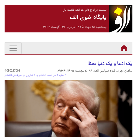
نیست بر لوح دلم جز الف قامت یار
پایگاه خبری الف
یک‌شنبه ۱۸ مرداد ۱۴۰۵ برابر با ۰۹ آگوست ۲۰۲۶
یک ادعا و یک دنیا معنا!
سامان مهراد، گروه سیاسی الف،
۲۸ اردیبهشت ۱۴۰۵، ۱۳:۳۴
4050227096
۴ نظر، ۰ در صف انتشار و ۰ تکراری یا غیرقابل انتشار